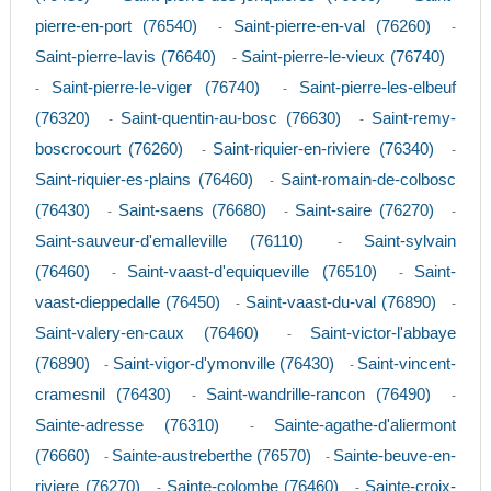
pierre-en-port (76540)
Saint-pierre-en-val (76260)
-
-
Saint-pierre-lavis (76640)
Saint-pierre-le-vieux (76740)
-
Saint-pierre-le-viger (76740)
Saint-pierre-les-elbeuf
-
-
(76320)
Saint-quentin-au-bosc (76630)
Saint-remy-
-
-
boscrocourt (76260)
Saint-riquier-en-riviere (76340)
-
-
Saint-riquier-es-plains (76460)
Saint-romain-de-colbosc
-
(76430)
Saint-saens (76680)
Saint-saire (76270)
-
-
-
Saint-sauveur-d'emalleville (76110)
Saint-sylvain
-
(76460)
Saint-vaast-d'equiqueville (76510)
Saint-
-
-
vaast-dieppedalle (76450)
Saint-vaast-du-val (76890)
-
-
Saint-valery-en-caux (76460)
Saint-victor-l'abbaye
-
(76890)
Saint-vigor-d'ymonville (76430)
Saint-vincent-
-
-
cramesnil (76430)
Saint-wandrille-rancon (76490)
-
-
Sainte-adresse (76310)
Sainte-agathe-d'aliermont
-
(76660)
Sainte-austreberthe (76570)
Sainte-beuve-en-
-
-
riviere (76270)
Sainte-colombe (76460)
Sainte-croix-
-
-