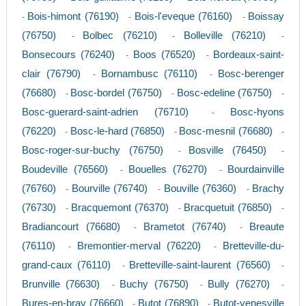
Bois-himont (76190)
Bois-l'eveque (76160)
Boissay
-
-
-
(76750)
Bolbec (76210)
Bolleville (76210)
-
-
-
Bonsecours (76240)
Boos (76520)
Bordeaux-saint-
-
-
clair (76790)
Bornambusc (76110)
Bosc-berenger
-
-
(76680)
Bosc-bordel (76750)
Bosc-edeline (76750)
-
-
-
Bosc-guerard-saint-adrien (76710)
Bosc-hyons
-
(76220)
Bosc-le-hard (76850)
Bosc-mesnil (76680)
-
-
-
Bosc-roger-sur-buchy (76750)
Bosville (76450)
-
-
Boudeville (76560)
Bouelles (76270)
Bourdainville
-
-
(76760)
Bourville (76740)
Bouville (76360)
Brachy
-
-
-
(76730)
Bracquemont (76370)
Bracquetuit (76850)
-
-
-
Bradiancourt (76680)
Brametot (76740)
Breaute
-
-
(76110)
Bremontier-merval (76220)
Bretteville-du-
-
-
grand-caux (76110)
Bretteville-saint-laurent (76560)
-
-
Brunville (76630)
Buchy (76750)
Bully (76270)
-
-
-
Bures-en-bray (76660)
Butot (76890)
Butot-venesville
-
-