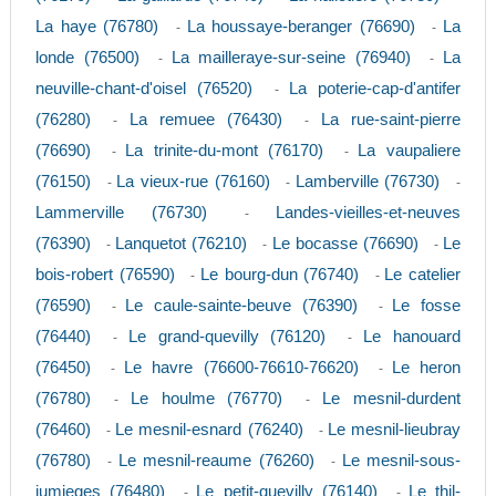
La haye (76780)
La houssaye-beranger (76690)
La
-
-
londe (76500)
La mailleraye-sur-seine (76940)
La
-
-
neuville-chant-d'oisel (76520)
La poterie-cap-d'antifer
-
(76280)
La remuee (76430)
La rue-saint-pierre
-
-
(76690)
La trinite-du-mont (76170)
La vaupaliere
-
-
(76150)
La vieux-rue (76160)
Lamberville (76730)
-
-
-
Lammerville (76730)
Landes-vieilles-et-neuves
-
(76390)
Lanquetot (76210)
Le bocasse (76690)
Le
-
-
-
bois-robert (76590)
Le bourg-dun (76740)
Le catelier
-
-
(76590)
Le caule-sainte-beuve (76390)
Le fosse
-
-
(76440)
Le grand-quevilly (76120)
Le hanouard
-
-
(76450)
Le havre (76600-76610-76620)
Le heron
-
-
(76780)
Le houlme (76770)
Le mesnil-durdent
-
-
(76460)
Le mesnil-esnard (76240)
Le mesnil-lieubray
-
-
(76780)
Le mesnil-reaume (76260)
Le mesnil-sous-
-
-
jumieges (76480)
Le petit-quevilly (76140)
Le thil-
-
-