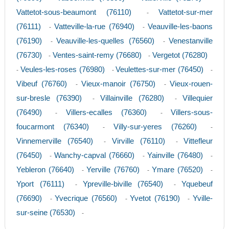
Vattetot-sous-beaumont (76110)
Vattetot-sur-mer
-
(76111)
Vatteville-la-rue (76940)
Veauville-les-baons
-
-
(76190)
Veauville-les-quelles (76560)
Venestanville
-
-
(76730)
Ventes-saint-remy (76680)
Vergetot (76280)
-
-
Veules-les-roses (76980)
Veulettes-sur-mer (76450)
-
-
-
Vibeuf (76760)
Vieux-manoir (76750)
Vieux-rouen-
-
-
sur-bresle (76390)
Villainville (76280)
Villequier
-
-
(76490)
Villers-ecalles (76360)
Villers-sous-
-
-
foucarmont (76340)
Villy-sur-yeres (76260)
-
-
Vinnemerville (76540)
Virville (76110)
Vittefleur
-
-
(76450)
Wanchy-capval (76660)
Yainville (76480)
-
-
-
Yebleron (76640)
Yerville (76760)
Ymare (76520)
-
-
-
Yport (76111)
Ypreville-biville (76540)
Yquebeuf
-
-
(76690)
Yvecrique (76560)
Yvetot (76190)
Yville-
-
-
-
sur-seine (76530)
-