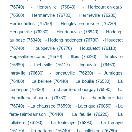
(76740)
Henouville (76840)
Hericourt-en-caux
-
-
(76560)
Hermanville (76730)
Hermeville (76280)
-
-
-
Heronchelles (76750)
Heugleville-sur-scie (76720)
-
-
Heuqueville (76280)
Heurteauville (76940)
Hodeng-
-
-
au-bosc (76340)
Hodeng-hodenger (76780)
Houdetot
-
-
(76740)
Houppeville (76770)
Houquetot (76110)
-
-
-
Hugleville-en-caux (76570)
Illois (76390)
Imbleville
-
-
(76890)
Incheville (76117)
Ingouville (76460)
-
-
-
Intraville (76630)
Isneauville (76230)
Jumieges
-
-
(76480)
La belliere (76440)
La bouille (76530)
La
-
-
-
cerlangue (76430)
La chapelle-du-bourgay (76590)
La
-
-
chapelle-saint-ouen (76780)
La chapelle-sur-dun
-
(76740)
La chaussee (76590)
La crique (76850)
La
-
-
-
ferte-saint-samson (76440)
La feuillie (76220)
La
-
-
folletiere (76190)
La fontelaye (76890)
La frenaye
-
-
(76170)
La gaillarde (76740)
La hallotiere (76780)
-
-
-