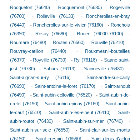
Rocquefort (76640)
Rocquemont (76680)
Rogerville
-
-
(76700)
Rolleville (76133)
Roncherolles-en-bray
-
-
(76440)
Roncherolles-sur-le-vivier (76160)
Ronchois
-
-
(76390)
Rosay (76680)
Rouen (76000-76100)
-
-
-
Roumare (76480)
Routes (76560)
Rouville (76210)
-
-
-
Rouvray-catillon (76440)
Rouxmesnil-bouteilles
-
(76370)
Royville (76730)
Ry (76116)
Saane-saint-
-
-
-
just (76730)
Sahurs (76113)
Sainneville (76430)
-
-
-
Saint-aignan-sur-ry (76116)
Saint-andre-sur-cailly
-
(76690)
Saint-antoine-la-foret (76170)
Saint-arnoult
-
-
(76490)
Saint-aubin-celloville (76520)
Saint-aubin-de-
-
-
cretot (76190)
Saint-aubin-epinay (76160)
Saint-aubin-
-
-
le-cauf (76510)
Saint-aubin-les-elbeuf (76410)
Saint-
-
-
aubin-routot (76430)
Saint-aubin-sur-mer (76740)
-
-
Saint-aubin-sur-scie (76550)
Saint-clair-sur-les-monts
-
(76190)
Saint-crespin (76590)
Saint-denis-d'aclon
-
-