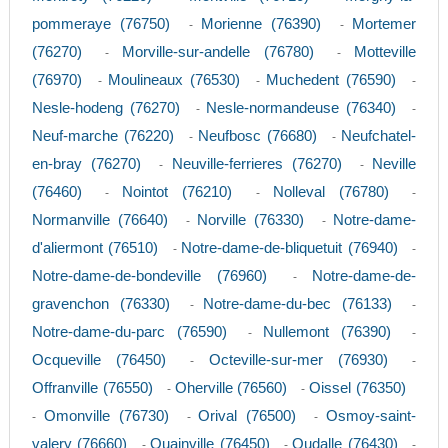
pommeraye (76750)
Morienne (76390)
Mortemer
-
-
(76270)
Morville-sur-andelle (76780)
Motteville
-
-
(76970)
Moulineaux (76530)
Muchedent (76590)
-
-
-
Nesle-hodeng (76270)
Nesle-normandeuse (76340)
-
-
Neuf-marche (76220)
Neufbosc (76680)
Neufchatel-
-
-
en-bray (76270)
Neuville-ferrieres (76270)
Neville
-
-
(76460)
Nointot (76210)
Nolleval (76780)
-
-
-
Normanville (76640)
Norville (76330)
Notre-dame-
-
-
d'aliermont (76510)
Notre-dame-de-bliquetuit (76940)
-
-
Notre-dame-de-bondeville (76960)
Notre-dame-de-
-
gravenchon (76330)
Notre-dame-du-bec (76133)
-
-
Notre-dame-du-parc (76590)
Nullemont (76390)
-
-
Ocqueville (76450)
Octeville-sur-mer (76930)
-
-
Offranville (76550)
Oherville (76560)
Oissel (76350)
-
-
Omonville (76730)
Orival (76500)
Osmoy-saint-
-
-
-
valery (76660)
Ouainville (76450)
Oudalle (76430)
-
-
-