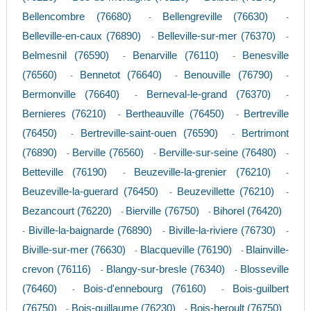
Bellencombre (76680)
Bellengreville (76630)
-
-
Belleville-en-caux (76890)
Belleville-sur-mer (76370)
-
-
Belmesnil (76590)
Benarville (76110)
Benesville
-
-
(76560)
Bennetot (76640)
Benouville (76790)
-
-
-
Bermonville (76640)
Berneval-le-grand (76370)
-
-
Bernieres (76210)
Bertheauville (76450)
Bertreville
-
-
(76450)
Bertreville-saint-ouen (76590)
Bertrimont
-
-
(76890)
Berville (76560)
Berville-sur-seine (76480)
-
-
-
Betteville (76190)
Beuzeville-la-grenier (76210)
-
-
Beuzeville-la-guerard (76450)
Beuzevillette (76210)
-
-
Bezancourt (76220)
Bierville (76750)
Bihorel (76420)
-
-
Biville-la-baignarde (76890)
Biville-la-riviere (76730)
-
-
-
Biville-sur-mer (76630)
Blacqueville (76190)
Blainville-
-
-
crevon (76116)
Blangy-sur-bresle (76340)
Blosseville
-
-
(76460)
Bois-d'ennebourg (76160)
Bois-guilbert
-
-
(76750)
Bois-guillaume (76230)
Bois-heroult (76750)
-
-