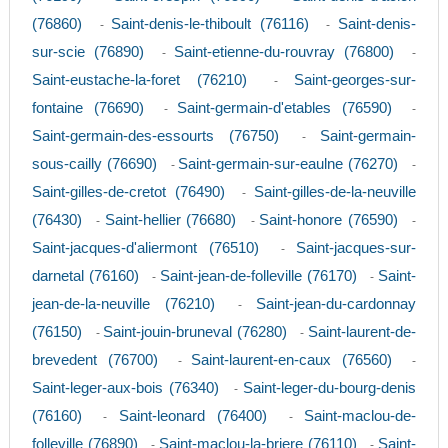
(76860)
Saint-denis-le-thiboult (76116)
Saint-denis-
-
-
sur-scie (76890)
Saint-etienne-du-rouvray (76800)
-
-
Saint-eustache-la-foret (76210)
Saint-georges-sur-
-
fontaine (76690)
Saint-germain-d'etables (76590)
-
-
Saint-germain-des-essourts (76750)
Saint-germain-
-
sous-cailly (76690)
Saint-germain-sur-eaulne (76270)
-
-
Saint-gilles-de-cretot (76490)
Saint-gilles-de-la-neuville
-
(76430)
Saint-hellier (76680)
Saint-honore (76590)
-
-
-
Saint-jacques-d'aliermont (76510)
Saint-jacques-sur-
-
darnetal (76160)
Saint-jean-de-folleville (76170)
Saint-
-
-
jean-de-la-neuville (76210)
Saint-jean-du-cardonnay
-
(76150)
Saint-jouin-bruneval (76280)
Saint-laurent-de-
-
-
brevedent (76700)
Saint-laurent-en-caux (76560)
-
-
Saint-leger-aux-bois (76340)
Saint-leger-du-bourg-denis
-
(76160)
Saint-leonard (76400)
Saint-maclou-de-
-
-
folleville (76890)
Saint-maclou-la-briere (76110)
Saint-
-
-