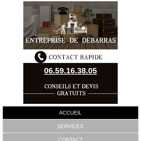
06.59.16.38.05
ACCUEIL
SERVICES
CONTACT