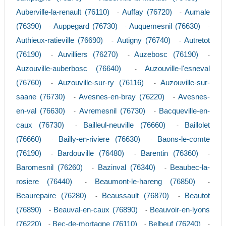
Auberville-la-renault (76110)
Auffay (76720)
Aumale
-
-
(76390)
Auppegard (76730)
Auquemesnil (76630)
-
-
-
Authieux-ratieville (76690)
Autigny (76740)
Autretot
-
-
(76190)
Auvilliers (76270)
Auzebosc (76190)
-
-
-
Auzouville-auberbosc (76640)
Auzouville-l'esneval
-
(76760)
Auzouville-sur-ry (76116)
Auzouville-sur-
-
-
saane (76730)
Avesnes-en-bray (76220)
Avesnes-
-
-
en-val (76630)
Avremesnil (76730)
Bacqueville-en-
-
-
caux (76730)
Bailleul-neuville (76660)
Baillolet
-
-
(76660)
Bailly-en-riviere (76630)
Baons-le-comte
-
-
(76190)
Bardouville (76480)
Barentin (76360)
-
-
-
Baromesnil (76260)
Bazinval (76340)
Beaubec-la-
-
-
rosiere (76440)
Beaumont-le-hareng (76850)
-
-
Beaurepaire (76280)
Beaussault (76870)
Beautot
-
-
(76890)
Beauval-en-caux (76890)
Beauvoir-en-lyons
-
-
(76220)
Bec-de-mortagne (76110)
Belbeuf (76240)
-
-
-