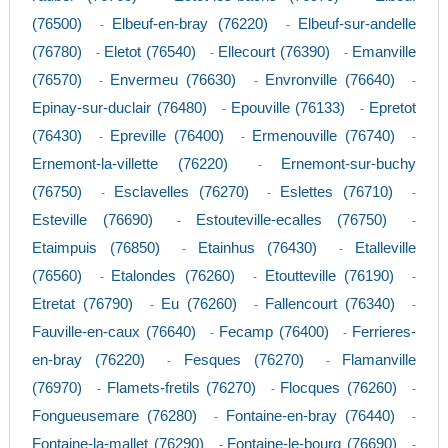
(76500)
Elbeuf-en-bray (76220)
Elbeuf-sur-andelle
-
-
(76780)
Eletot (76540)
Ellecourt (76390)
Emanville
-
-
-
(76570)
Envermeu (76630)
Envronville (76640)
-
-
-
Epinay-sur-duclair (76480)
Epouville (76133)
Epretot
-
-
(76430)
Epreville (76400)
Ermenouville (76740)
-
-
-
Ernemont-la-villette (76220)
Ernemont-sur-buchy
-
(76750)
Esclavelles (76270)
Eslettes (76710)
-
-
-
Esteville (76690)
Estouteville-ecalles (76750)
-
-
Etaimpuis (76850)
Etainhus (76430)
Etalleville
-
-
(76560)
Etalondes (76260)
Etoutteville (76190)
-
-
-
Etretat (76790)
Eu (76260)
Fallencourt (76340)
-
-
-
Fauville-en-caux (76640)
Fecamp (76400)
Ferrieres-
-
-
en-bray (76220)
Fesques (76270)
Flamanville
-
-
(76970)
Flamets-fretils (76270)
Flocques (76260)
-
-
-
Fongueusemare (76280)
Fontaine-en-bray (76440)
-
-
Fontaine-la-mallet (76290)
Fontaine-le-bourg (76690)
-
-