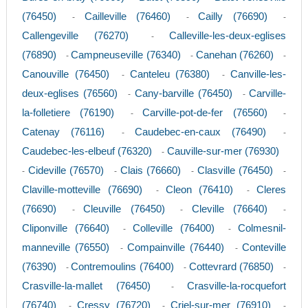
(76450)
Cailleville (76460)
Cailly (76690)
-
-
-
Callengeville (76270)
Calleville-les-deux-eglises
-
(76890)
Campneuseville (76340)
Canehan (76260)
-
-
-
Canouville (76450)
Canteleu (76380)
Canville-les-
-
-
deux-eglises (76560)
Cany-barville (76450)
Carville-
-
-
la-folletiere (76190)
Carville-pot-de-fer (76560)
-
-
Catenay (76116)
Caudebec-en-caux (76490)
-
-
Caudebec-les-elbeuf (76320)
Cauville-sur-mer (76930)
-
Cideville (76570)
Clais (76660)
Clasville (76450)
-
-
-
-
Claville-motteville (76690)
Cleon (76410)
Cleres
-
-
(76690)
Cleuville (76450)
Cleville (76640)
-
-
-
Cliponville (76640)
Colleville (76400)
Colmesnil-
-
-
manneville (76550)
Compainville (76440)
Conteville
-
-
(76390)
Contremoulins (76400)
Cottevrard (76850)
-
-
-
Crasville-la-mallet (76450)
Crasville-la-rocquefort
-
(76740)
Cressy (76720)
Criel-sur-mer (76910)
-
-
-