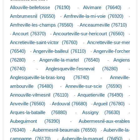
Allouville-bellefosse (76190)
Alvimare (76640)
-
-
Ambrumesnil (76550)
Amfreville-la-mi-voie (76920)
-
-
Amfreville-les-champs (76560)
Anceaumeville (76710)
-
Ancourt (76370)
Ancourteville-sur-hericourt (76560)
-
-
-
Ancretieville-saint-victor (76760)
Ancretteville-sur-mer
-
(76540)
Angerville-bailleul (76110)
Angerville-l'orcher
-
-
(76280)
Angerville-la-martel (76540)
Angiens
-
-
(76740)
Anglesqueville-l'esneval (76280)
-
-
Anglesqueville-la-bras-long (76740)
Anneville-
-
ambourville (76480)
Anneville-sur-scie (76590)
-
-
Annouville-vilmesnil (76110)
Anquetierville (76490)
-
-
Anveville (76560)
Ardouval (76680)
Argueil (76780)
-
-
-
Arques-la-bataille (76880)
Assigny (76630)
-
-
Aubeguimont (76390)
Aubermesnil-aux-erables
-
(76340)
Aubermesnil-beaumais (76550)
Auberville-la-
-
-
campagne (76170)
Auberville-la-manuel (76450)
-
-