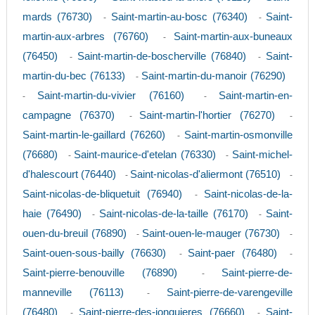
mards (76730)
Saint-martin-au-bosc (76340)
Saint-
-
-
martin-aux-arbres (76760)
Saint-martin-aux-buneaux
-
(76450)
Saint-martin-de-boscherville (76840)
Saint-
-
-
martin-du-bec (76133)
Saint-martin-du-manoir (76290)
-
Saint-martin-du-vivier (76160)
Saint-martin-en-
-
-
campagne (76370)
Saint-martin-l'hortier (76270)
-
-
Saint-martin-le-gaillard (76260)
Saint-martin-osmonville
-
(76680)
Saint-maurice-d'etelan (76330)
Saint-michel-
-
-
d'halescourt (76440)
Saint-nicolas-d'aliermont (76510)
-
-
Saint-nicolas-de-bliquetuit (76940)
Saint-nicolas-de-la-
-
haie (76490)
Saint-nicolas-de-la-taille (76170)
Saint-
-
-
ouen-du-breuil (76890)
Saint-ouen-le-mauger (76730)
-
-
Saint-ouen-sous-bailly (76630)
Saint-paer (76480)
-
-
Saint-pierre-benouville (76890)
Saint-pierre-de-
-
manneville (76113)
Saint-pierre-de-varengeville
-
(76480)
Saint-pierre-des-jonquieres (76660)
Saint-
-
-