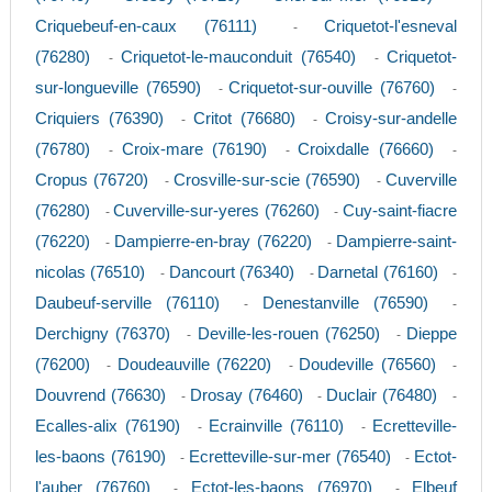
Criquebeuf-en-caux (76111)
Criquetot-l'esneval
-
(76280)
Criquetot-le-mauconduit (76540)
Criquetot-
-
-
sur-longueville (76590)
Criquetot-sur-ouville (76760)
-
-
Criquiers (76390)
Critot (76680)
Croisy-sur-andelle
-
-
(76780)
Croix-mare (76190)
Croixdalle (76660)
-
-
-
Cropus (76720)
Crosville-sur-scie (76590)
Cuverville
-
-
(76280)
Cuverville-sur-yeres (76260)
Cuy-saint-fiacre
-
-
(76220)
Dampierre-en-bray (76220)
Dampierre-saint-
-
-
nicolas (76510)
Dancourt (76340)
Darnetal (76160)
-
-
-
Daubeuf-serville (76110)
Denestanville (76590)
-
-
Derchigny (76370)
Deville-les-rouen (76250)
Dieppe
-
-
(76200)
Doudeauville (76220)
Doudeville (76560)
-
-
-
Douvrend (76630)
Drosay (76460)
Duclair (76480)
-
-
-
Ecalles-alix (76190)
Ecrainville (76110)
Ecretteville-
-
-
les-baons (76190)
Ecretteville-sur-mer (76540)
Ectot-
-
-
l'auber (76760)
Ectot-les-baons (76970)
Elbeuf
-
-