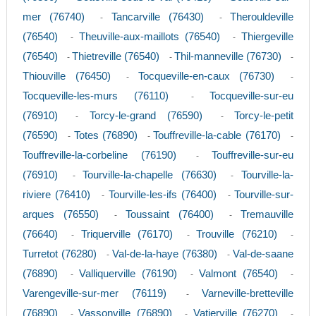
mer (76740)
Tancarville (76430)
Therouldeville
-
-
(76540)
Theuville-aux-maillots (76540)
Thiergeville
-
-
(76540)
Thietreville (76540)
Thil-manneville (76730)
-
-
-
Thiouville (76450)
Tocqueville-en-caux (76730)
-
-
Tocqueville-les-murs (76110)
Tocqueville-sur-eu
-
(76910)
Torcy-le-grand (76590)
Torcy-le-petit
-
-
(76590)
Totes (76890)
Touffreville-la-cable (76170)
-
-
-
Touffreville-la-corbeline (76190)
Touffreville-sur-eu
-
(76910)
Tourville-la-chapelle (76630)
Tourville-la-
-
-
riviere (76410)
Tourville-les-ifs (76400)
Tourville-sur-
-
-
arques (76550)
Toussaint (76400)
Tremauville
-
-
(76640)
Triquerville (76170)
Trouville (76210)
-
-
-
Turretot (76280)
Val-de-la-haye (76380)
Val-de-saane
-
-
(76890)
Valliquerville (76190)
Valmont (76540)
-
-
-
Varengeville-sur-mer (76119)
Varneville-bretteville
-
(76890)
Vassonville (76890)
Vatierville (76270)
-
-
-