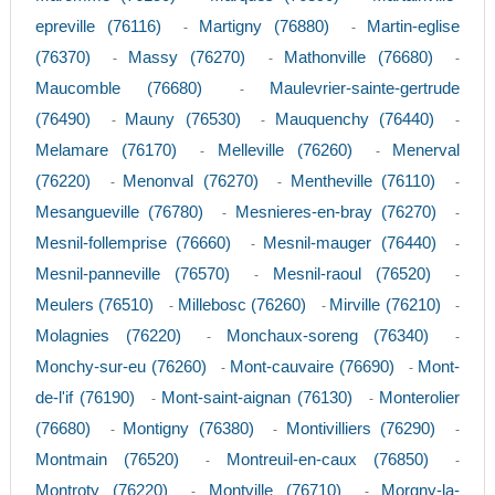
epreville (76116)
Martigny (76880)
Martin-eglise
-
-
(76370)
Massy (76270)
Mathonville (76680)
-
-
-
Maucomble (76680)
Maulevrier-sainte-gertrude
-
(76490)
Mauny (76530)
Mauquenchy (76440)
-
-
-
Melamare (76170)
Melleville (76260)
Menerval
-
-
(76220)
Menonval (76270)
Mentheville (76110)
-
-
-
Mesangueville (76780)
Mesnieres-en-bray (76270)
-
-
Mesnil-follemprise (76660)
Mesnil-mauger (76440)
-
-
Mesnil-panneville (76570)
Mesnil-raoul (76520)
-
-
Meulers (76510)
Millebosc (76260)
Mirville (76210)
-
-
-
Molagnies (76220)
Monchaux-soreng (76340)
-
-
Monchy-sur-eu (76260)
Mont-cauvaire (76690)
Mont-
-
-
de-l'if (76190)
Mont-saint-aignan (76130)
Monterolier
-
-
(76680)
Montigny (76380)
Montivilliers (76290)
-
-
-
Montmain (76520)
Montreuil-en-caux (76850)
-
-
Montroty (76220)
Montville (76710)
Morgny-la-
-
-