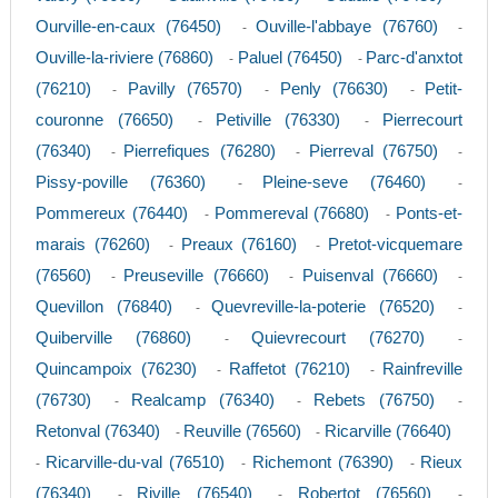
Ourville-en-caux (76450)
Ouville-l'abbaye (76760)
-
-
Ouville-la-riviere (76860)
Paluel (76450)
Parc-d'anxtot
-
-
(76210)
Pavilly (76570)
Penly (76630)
Petit-
-
-
-
couronne (76650)
Petiville (76330)
Pierrecourt
-
-
(76340)
Pierrefiques (76280)
Pierreval (76750)
-
-
-
Pissy-poville (76360)
Pleine-seve (76460)
-
-
Pommereux (76440)
Pommereval (76680)
Ponts-et-
-
-
marais (76260)
Preaux (76160)
Pretot-vicquemare
-
-
(76560)
Preuseville (76660)
Puisenval (76660)
-
-
-
Quevillon (76840)
Quevreville-la-poterie (76520)
-
-
Quiberville (76860)
Quievrecourt (76270)
-
-
Quincampoix (76230)
Raffetot (76210)
Rainfreville
-
-
(76730)
Realcamp (76340)
Rebets (76750)
-
-
-
Retonval (76340)
Reuville (76560)
Ricarville (76640)
-
-
Ricarville-du-val (76510)
Richemont (76390)
Rieux
-
-
-
(76340)
Riville (76540)
Robertot (76560)
-
-
-