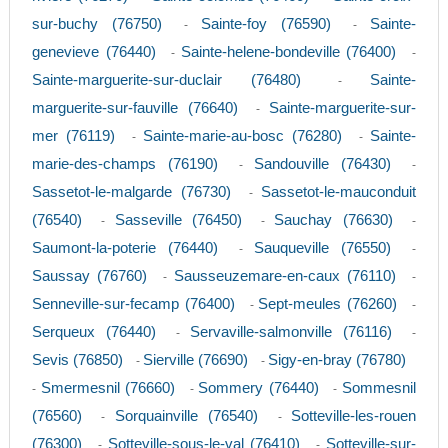
sur-buchy (76750)
Sainte-foy (76590)
Sainte-
-
-
genevieve (76440)
Sainte-helene-bondeville (76400)
-
-
Sainte-marguerite-sur-duclair (76480)
Sainte-
-
marguerite-sur-fauville (76640)
Sainte-marguerite-sur-
-
mer (76119)
Sainte-marie-au-bosc (76280)
Sainte-
-
-
marie-des-champs (76190)
Sandouville (76430)
-
-
Sassetot-le-malgarde (76730)
Sassetot-le-mauconduit
-
(76540)
Sasseville (76450)
Sauchay (76630)
-
-
-
Saumont-la-poterie (76440)
Sauqueville (76550)
-
-
Saussay (76760)
Sausseuzemare-en-caux (76110)
-
-
Senneville-sur-fecamp (76400)
Sept-meules (76260)
-
-
Serqueux (76440)
Servaville-salmonville (76116)
-
-
Sevis (76850)
Sierville (76690)
Sigy-en-bray (76780)
-
-
Smermesnil (76660)
Sommery (76440)
Sommesnil
-
-
-
(76560)
Sorquainville (76540)
Sotteville-les-rouen
-
-
(76300)
Sotteville-sous-le-val (76410)
Sotteville-sur-
-
-