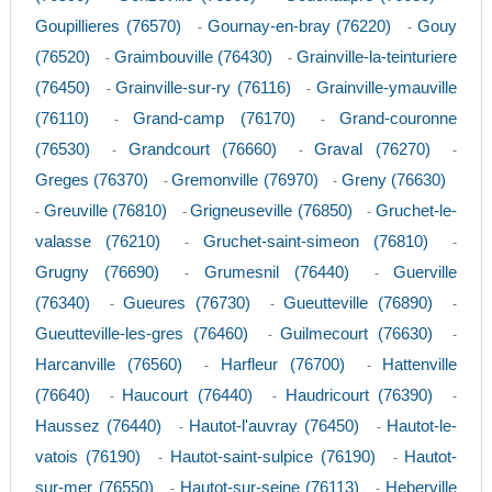
Goupillieres (76570)
Gournay-en-bray (76220)
Gouy
-
-
(76520)
Graimbouville (76430)
Grainville-la-teinturiere
-
-
(76450)
Grainville-sur-ry (76116)
Grainville-ymauville
-
-
(76110)
Grand-camp (76170)
Grand-couronne
-
-
(76530)
Grandcourt (76660)
Graval (76270)
-
-
-
Greges (76370)
Gremonville (76970)
Greny (76630)
-
-
Greuville (76810)
Grigneuseville (76850)
Gruchet-le-
-
-
-
valasse (76210)
Gruchet-saint-simeon (76810)
-
-
Grugny (76690)
Grumesnil (76440)
Guerville
-
-
(76340)
Gueures (76730)
Gueutteville (76890)
-
-
-
Gueutteville-les-gres (76460)
Guilmecourt (76630)
-
-
Harcanville (76560)
Harfleur (76700)
Hattenville
-
-
(76640)
Haucourt (76440)
Haudricourt (76390)
-
-
-
Haussez (76440)
Hautot-l'auvray (76450)
Hautot-le-
-
-
vatois (76190)
Hautot-saint-sulpice (76190)
Hautot-
-
-
sur-mer (76550)
Hautot-sur-seine (76113)
Heberville
-
-