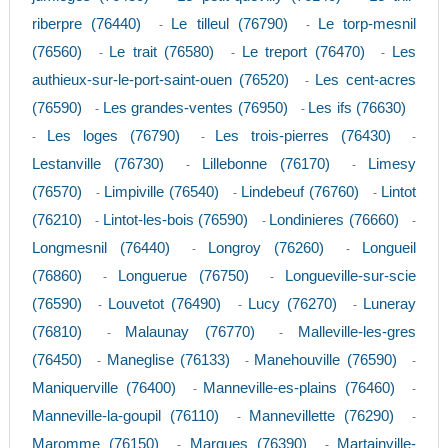
riberpre (76440)
Le tilleul (76790)
Le torp-mesnil
-
-
(76560)
Le trait (76580)
Le treport (76470)
Les
-
-
-
authieux-sur-le-port-saint-ouen (76520)
Les cent-acres
-
(76590)
Les grandes-ventes (76950)
Les ifs (76630)
-
-
Les loges (76790)
Les trois-pierres (76430)
-
-
-
Lestanville (76730)
Lillebonne (76170)
Limesy
-
-
(76570)
Limpiville (76540)
Lindebeuf (76760)
Lintot
-
-
-
(76210)
Lintot-les-bois (76590)
Londinieres (76660)
-
-
-
Longmesnil (76440)
Longroy (76260)
Longueil
-
-
(76860)
Longuerue (76750)
Longueville-sur-scie
-
-
(76590)
Louvetot (76490)
Lucy (76270)
Luneray
-
-
-
(76810)
Malaunay (76770)
Malleville-les-gres
-
-
(76450)
Maneglise (76133)
Manehouville (76590)
-
-
-
Maniquerville (76400)
Manneville-es-plains (76460)
-
-
Manneville-la-goupil (76110)
Mannevillette (76290)
-
-
Maromme (76150)
Marques (76390)
Martainville-
-
-