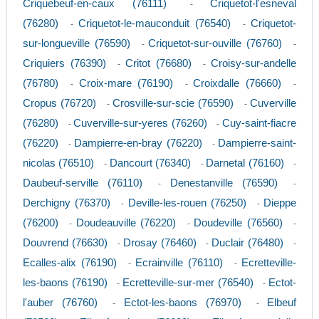
Criquebeuf-en-caux (76111)
Criquetot-l'esneval
-
(76280)
Criquetot-le-mauconduit (76540)
Criquetot-
-
-
sur-longueville (76590)
Criquetot-sur-ouville (76760)
-
-
Criquiers (76390)
Critot (76680)
Croisy-sur-andelle
-
-
(76780)
Croix-mare (76190)
Croixdalle (76660)
-
-
-
Cropus (76720)
Crosville-sur-scie (76590)
Cuverville
-
-
(76280)
Cuverville-sur-yeres (76260)
Cuy-saint-fiacre
-
-
(76220)
Dampierre-en-bray (76220)
Dampierre-saint-
-
-
nicolas (76510)
Dancourt (76340)
Darnetal (76160)
-
-
-
Daubeuf-serville (76110)
Denestanville (76590)
-
-
Derchigny (76370)
Deville-les-rouen (76250)
Dieppe
-
-
(76200)
Doudeauville (76220)
Doudeville (76560)
-
-
-
Douvrend (76630)
Drosay (76460)
Duclair (76480)
-
-
-
Ecalles-alix (76190)
Ecrainville (76110)
Ecretteville-
-
-
les-baons (76190)
Ecretteville-sur-mer (76540)
Ectot-
-
-
l'auber (76760)
Ectot-les-baons (76970)
Elbeuf
-
-