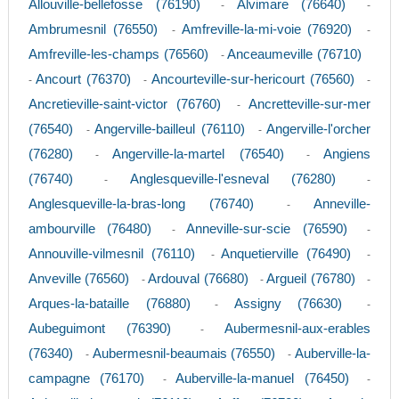
Allouville-bellefosse (76190)
Alvimare (76640)
-
-
Ambrumesnil (76550)
Amfreville-la-mi-voie (76920)
-
-
Amfreville-les-champs (76560)
Anceaumeville (76710)
-
Ancourt (76370)
Ancourteville-sur-hericourt (76560)
-
-
-
Ancretieville-saint-victor (76760)
Ancretteville-sur-mer
-
(76540)
Angerville-bailleul (76110)
Angerville-l'orcher
-
-
(76280)
Angerville-la-martel (76540)
Angiens
-
-
(76740)
Anglesqueville-l'esneval (76280)
-
-
Anglesqueville-la-bras-long (76740)
Anneville-
-
ambourville (76480)
Anneville-sur-scie (76590)
-
-
Annouville-vilmesnil (76110)
Anquetierville (76490)
-
-
Anveville (76560)
Ardouval (76680)
Argueil (76780)
-
-
-
Arques-la-bataille (76880)
Assigny (76630)
-
-
Aubeguimont (76390)
Aubermesnil-aux-erables
-
(76340)
Aubermesnil-beaumais (76550)
Auberville-la-
-
-
campagne (76170)
Auberville-la-manuel (76450)
-
-