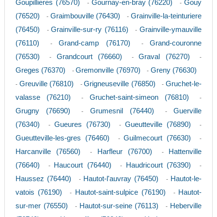
Goupillieres (76570)
Gournay-en-bray (76220)
Gouy
-
-
(76520)
Graimbouville (76430)
Grainville-la-teinturiere
-
-
(76450)
Grainville-sur-ry (76116)
Grainville-ymauville
-
-
(76110)
Grand-camp (76170)
Grand-couronne
-
-
(76530)
Grandcourt (76660)
Graval (76270)
-
-
-
Greges (76370)
Gremonville (76970)
Greny (76630)
-
-
Greuville (76810)
Grigneuseville (76850)
Gruchet-le-
-
-
-
valasse (76210)
Gruchet-saint-simeon (76810)
-
-
Grugny (76690)
Grumesnil (76440)
Guerville
-
-
(76340)
Gueures (76730)
Gueutteville (76890)
-
-
-
Gueutteville-les-gres (76460)
Guilmecourt (76630)
-
-
Harcanville (76560)
Harfleur (76700)
Hattenville
-
-
(76640)
Haucourt (76440)
Haudricourt (76390)
-
-
-
Haussez (76440)
Hautot-l'auvray (76450)
Hautot-le-
-
-
vatois (76190)
Hautot-saint-sulpice (76190)
Hautot-
-
-
sur-mer (76550)
Hautot-sur-seine (76113)
Heberville
-
-