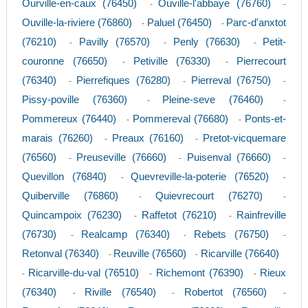
Ourville-en-caux (76450)
Ouville-l'abbaye (76760)
-
-
Ouville-la-riviere (76860)
Paluel (76450)
Parc-d'anxtot
-
-
(76210)
Pavilly (76570)
Penly (76630)
Petit-
-
-
-
couronne (76650)
Petiville (76330)
Pierrecourt
-
-
(76340)
Pierrefiques (76280)
Pierreval (76750)
-
-
-
Pissy-poville (76360)
Pleine-seve (76460)
-
-
Pommereux (76440)
Pommereval (76680)
Ponts-et-
-
-
marais (76260)
Preaux (76160)
Pretot-vicquemare
-
-
(76560)
Preuseville (76660)
Puisenval (76660)
-
-
-
Quevillon (76840)
Quevreville-la-poterie (76520)
-
-
Quiberville (76860)
Quievrecourt (76270)
-
-
Quincampoix (76230)
Raffetot (76210)
Rainfreville
-
-
(76730)
Realcamp (76340)
Rebets (76750)
-
-
-
Retonval (76340)
Reuville (76560)
Ricarville (76640)
-
-
Ricarville-du-val (76510)
Richemont (76390)
Rieux
-
-
-
(76340)
Riville (76540)
Robertot (76560)
-
-
-