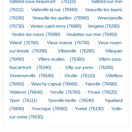
Vattetot-sous-beaumont (76110)
Vattetot-sur-mer
-
(76111)
Vatteville-la-rue (76940)
Veauville-les-baons
-
-
(76190)
Veauville-les-quelles (76560)
Venestanville
-
-
(76730)
Ventes-saint-remy (76680)
Vergetot (76280)
-
-
Veules-les-roses (76980)
Veulettes-sur-mer (76450)
-
-
-
Vibeuf (76760)
Vieux-manoir (76750)
Vieux-rouen-
-
-
sur-bresle (76390)
Villainville (76280)
Villequier
-
-
(76490)
Villers-ecalles (76360)
Villers-sous-
-
-
foucarmont (76340)
Villy-sur-yeres (76260)
-
-
Vinnemerville (76540)
Virville (76110)
Vittefleur
-
-
(76450)
Wanchy-capval (76660)
Yainville (76480)
-
-
-
Yebleron (76640)
Yerville (76760)
Ymare (76520)
-
-
-
Yport (76111)
Ypreville-biville (76540)
Yquebeuf
-
-
(76690)
Yvecrique (76560)
Yvetot (76190)
Yville-
-
-
-
sur-seine (76530)
-