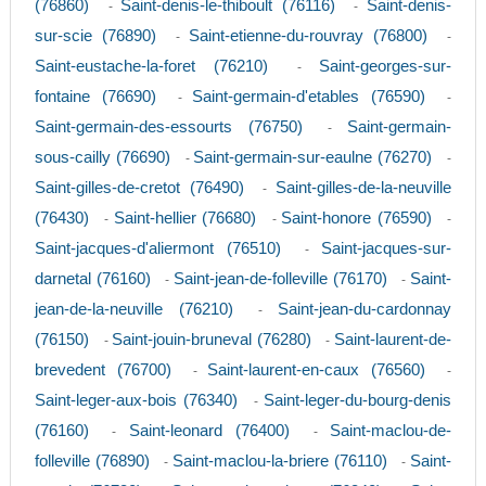
(76860)
Saint-denis-le-thiboult (76116)
Saint-denis-
-
-
sur-scie (76890)
Saint-etienne-du-rouvray (76800)
-
-
Saint-eustache-la-foret (76210)
Saint-georges-sur-
-
fontaine (76690)
Saint-germain-d'etables (76590)
-
-
Saint-germain-des-essourts (76750)
Saint-germain-
-
sous-cailly (76690)
Saint-germain-sur-eaulne (76270)
-
-
Saint-gilles-de-cretot (76490)
Saint-gilles-de-la-neuville
-
(76430)
Saint-hellier (76680)
Saint-honore (76590)
-
-
-
Saint-jacques-d'aliermont (76510)
Saint-jacques-sur-
-
darnetal (76160)
Saint-jean-de-folleville (76170)
Saint-
-
-
jean-de-la-neuville (76210)
Saint-jean-du-cardonnay
-
(76150)
Saint-jouin-bruneval (76280)
Saint-laurent-de-
-
-
brevedent (76700)
Saint-laurent-en-caux (76560)
-
-
Saint-leger-aux-bois (76340)
Saint-leger-du-bourg-denis
-
(76160)
Saint-leonard (76400)
Saint-maclou-de-
-
-
folleville (76890)
Saint-maclou-la-briere (76110)
Saint-
-
-