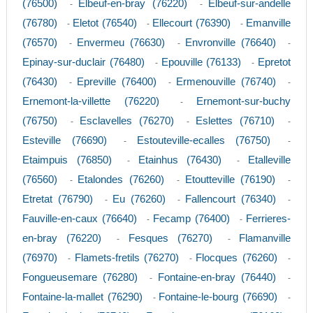
(76500)
Elbeuf-en-bray (76220)
Elbeuf-sur-andelle
-
-
(76780)
Eletot (76540)
Ellecourt (76390)
Emanville
-
-
-
(76570)
Envermeu (76630)
Envronville (76640)
-
-
-
Epinay-sur-duclair (76480)
Epouville (76133)
Epretot
-
-
(76430)
Epreville (76400)
Ermenouville (76740)
-
-
-
Ernemont-la-villette (76220)
Ernemont-sur-buchy
-
(76750)
Esclavelles (76270)
Eslettes (76710)
-
-
-
Esteville (76690)
Estouteville-ecalles (76750)
-
-
Etaimpuis (76850)
Etainhus (76430)
Etalleville
-
-
(76560)
Etalondes (76260)
Etoutteville (76190)
-
-
-
Etretat (76790)
Eu (76260)
Fallencourt (76340)
-
-
-
Fauville-en-caux (76640)
Fecamp (76400)
Ferrieres-
-
-
en-bray (76220)
Fesques (76270)
Flamanville
-
-
(76970)
Flamets-fretils (76270)
Flocques (76260)
-
-
-
Fongueusemare (76280)
Fontaine-en-bray (76440)
-
-
Fontaine-la-mallet (76290)
Fontaine-le-bourg (76690)
-
-