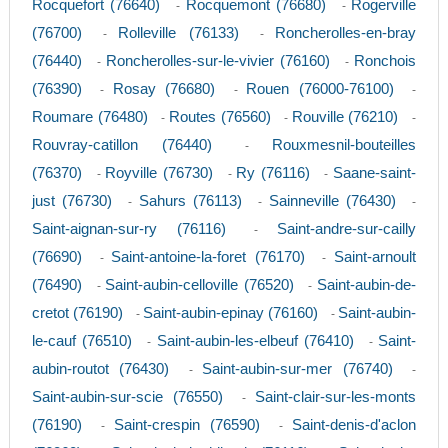
Rocquefort (76640)
Rocquemont (76680)
Rogerville
-
-
(76700)
Rolleville (76133)
Roncherolles-en-bray
-
-
(76440)
Roncherolles-sur-le-vivier (76160)
Ronchois
-
-
(76390)
Rosay (76680)
Rouen (76000-76100)
-
-
-
Roumare (76480)
Routes (76560)
Rouville (76210)
-
-
-
Rouvray-catillon (76440)
Rouxmesnil-bouteilles
-
(76370)
Royville (76730)
Ry (76116)
Saane-saint-
-
-
-
just (76730)
Sahurs (76113)
Sainneville (76430)
-
-
-
Saint-aignan-sur-ry (76116)
Saint-andre-sur-cailly
-
(76690)
Saint-antoine-la-foret (76170)
Saint-arnoult
-
-
(76490)
Saint-aubin-celloville (76520)
Saint-aubin-de-
-
-
cretot (76190)
Saint-aubin-epinay (76160)
Saint-aubin-
-
-
le-cauf (76510)
Saint-aubin-les-elbeuf (76410)
Saint-
-
-
aubin-routot (76430)
Saint-aubin-sur-mer (76740)
-
-
Saint-aubin-sur-scie (76550)
Saint-clair-sur-les-monts
-
(76190)
Saint-crespin (76590)
Saint-denis-d'aclon
-
-