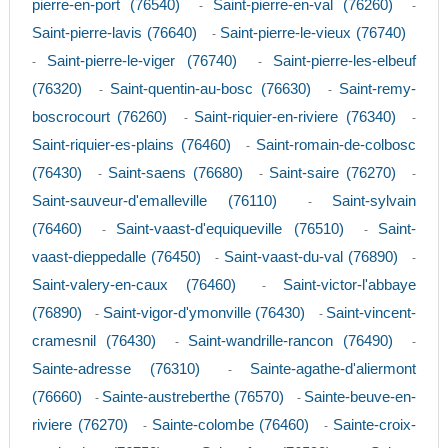
pierre-en-port (76540)
Saint-pierre-en-val (76260)
-
-
Saint-pierre-lavis (76640)
Saint-pierre-le-vieux (76740)
-
Saint-pierre-le-viger (76740)
Saint-pierre-les-elbeuf
-
-
(76320)
Saint-quentin-au-bosc (76630)
Saint-remy-
-
-
boscrocourt (76260)
Saint-riquier-en-riviere (76340)
-
-
Saint-riquier-es-plains (76460)
Saint-romain-de-colbosc
-
(76430)
Saint-saens (76680)
Saint-saire (76270)
-
-
-
Saint-sauveur-d'emalleville (76110)
Saint-sylvain
-
(76460)
Saint-vaast-d'equiqueville (76510)
Saint-
-
-
vaast-dieppedalle (76450)
Saint-vaast-du-val (76890)
-
-
Saint-valery-en-caux (76460)
Saint-victor-l'abbaye
-
(76890)
Saint-vigor-d'ymonville (76430)
Saint-vincent-
-
-
cramesnil (76430)
Saint-wandrille-rancon (76490)
-
-
Sainte-adresse (76310)
Sainte-agathe-d'aliermont
-
(76660)
Sainte-austreberthe (76570)
Sainte-beuve-en-
-
-
riviere (76270)
Sainte-colombe (76460)
Sainte-croix-
-
-