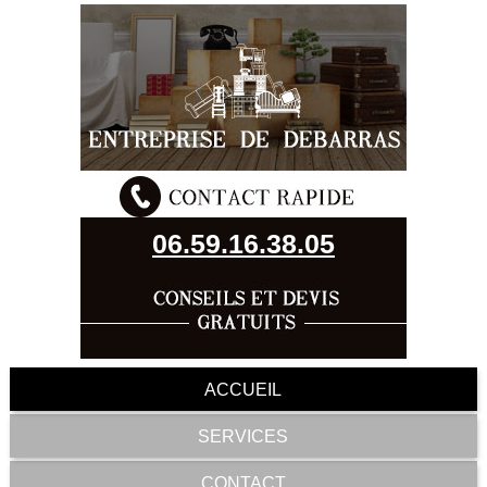
06.59.16.38.05
ACCUEIL
SERVICES
CONTACT