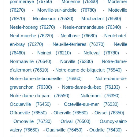
pommeraye (76750)
Morienne (76390)
Mortemer
-
-
(76270)
Morville-sur-andelle (76780)
Motteville
-
-
(76970)
Moulineaux (76530)
Muchedent (76590)
-
-
-
Nesle-hodeng (76270)
Nesle-normandeuse (76340)
-
-
Neuf-marche (76220)
Neufbosc (76680)
Neufchatel-
-
-
en-bray (76270)
Neuville-ferrieres (76270)
Neville
-
-
(76460)
Nointot (76210)
Nolleval (76780)
-
-
-
Normanville (76640)
Norville (76330)
Notre-dame-
-
-
d'aliermont (76510)
Notre-dame-de-bliquetuit (76940)
-
-
Notre-dame-de-bondeville (76960)
Notre-dame-de-
-
gravenchon (76330)
Notre-dame-du-bec (76133)
-
-
Notre-dame-du-parc (76590)
Nullemont (76390)
-
-
Ocqueville (76450)
Octeville-sur-mer (76930)
-
-
Offranville (76550)
Oherville (76560)
Oissel (76350)
-
-
Omonville (76730)
Orival (76500)
Osmoy-saint-
-
-
-
valery (76660)
Ouainville (76450)
Oudalle (76430)
-
-
-