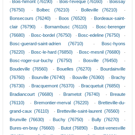
Bois-himont (76190)
Bois-l'eveque (76160)
Boissay
-
-
-
(76750)
Bolbec (76210)
Bolleville (76210)
-
-
-
Bonsecours (76240)
Boos (76520)
Bordeaux-saint-
-
-
clair (76790)
Bornambusc (76110)
Bosc-berenger
-
-
(76680)
Bosc-bordel (76750)
Bosc-edeline (76750)
-
-
-
Bosc-guerard-saint-adrien (76710)
Bosc-hyons
-
(76220)
Bosc-le-hard (76850)
Bosc-mesnil (76680)
-
-
-
Bosc-roger-sur-buchy (76750)
Bosville (76450)
-
-
Boudeville (76560)
Bouelles (76270)
Bourdainville
-
-
(76760)
Bourville (76740)
Bouville (76360)
Brachy
-
-
-
(76730)
Bracquemont (76370)
Bracquetuit (76850)
-
-
-
Bradiancourt (76680)
Brametot (76740)
Breaute
-
-
(76110)
Bremontier-merval (76220)
Bretteville-du-
-
-
grand-caux (76110)
Bretteville-saint-laurent (76560)
-
-
Brunville (76630)
Buchy (76750)
Bully (76270)
-
-
-
Bures-en-bray (76660)
Butot (76890)
Butot-venesville
-
-