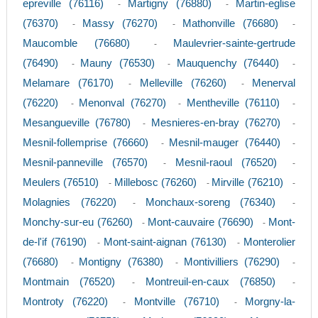
epreville (76116)
Martigny (76880)
Martin-eglise
-
-
(76370)
Massy (76270)
Mathonville (76680)
-
-
-
Maucomble (76680)
Maulevrier-sainte-gertrude
-
(76490)
Mauny (76530)
Mauquenchy (76440)
-
-
-
Melamare (76170)
Melleville (76260)
Menerval
-
-
(76220)
Menonval (76270)
Mentheville (76110)
-
-
-
Mesangueville (76780)
Mesnieres-en-bray (76270)
-
-
Mesnil-follemprise (76660)
Mesnil-mauger (76440)
-
-
Mesnil-panneville (76570)
Mesnil-raoul (76520)
-
-
Meulers (76510)
Millebosc (76260)
Mirville (76210)
-
-
-
Molagnies (76220)
Monchaux-soreng (76340)
-
-
Monchy-sur-eu (76260)
Mont-cauvaire (76690)
Mont-
-
-
de-l'if (76190)
Mont-saint-aignan (76130)
Monterolier
-
-
(76680)
Montigny (76380)
Montivilliers (76290)
-
-
-
Montmain (76520)
Montreuil-en-caux (76850)
-
-
Montroty (76220)
Montville (76710)
Morgny-la-
-
-