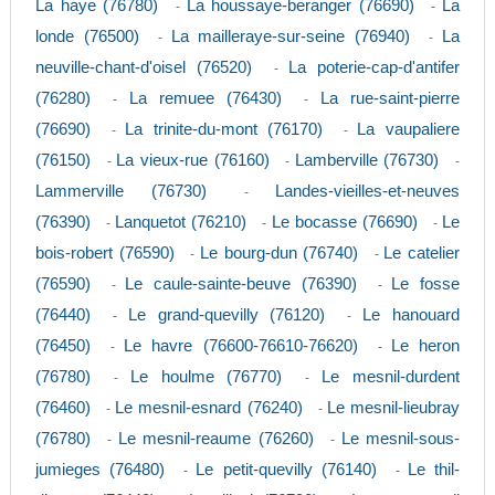
La haye (76780)
La houssaye-beranger (76690)
La
-
-
londe (76500)
La mailleraye-sur-seine (76940)
La
-
-
neuville-chant-d'oisel (76520)
La poterie-cap-d'antifer
-
(76280)
La remuee (76430)
La rue-saint-pierre
-
-
(76690)
La trinite-du-mont (76170)
La vaupaliere
-
-
(76150)
La vieux-rue (76160)
Lamberville (76730)
-
-
-
Lammerville (76730)
Landes-vieilles-et-neuves
-
(76390)
Lanquetot (76210)
Le bocasse (76690)
Le
-
-
-
bois-robert (76590)
Le bourg-dun (76740)
Le catelier
-
-
(76590)
Le caule-sainte-beuve (76390)
Le fosse
-
-
(76440)
Le grand-quevilly (76120)
Le hanouard
-
-
(76450)
Le havre (76600-76610-76620)
Le heron
-
-
(76780)
Le houlme (76770)
Le mesnil-durdent
-
-
(76460)
Le mesnil-esnard (76240)
Le mesnil-lieubray
-
-
(76780)
Le mesnil-reaume (76260)
Le mesnil-sous-
-
-
jumieges (76480)
Le petit-quevilly (76140)
Le thil-
-
-