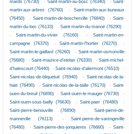
mards (76730)
Saint-martin-au-bosc (76340)
Saint-
-
-
martin-aux-arbres (76760)
Saint-martin-aux-buneaux
-
(76450)
Saint-martin-de-boscherville (76840)
Saint-
-
-
martin-du-bec (76133)
Saint-martin-du-manoir (76290)
-
Saint-martin-du-vivier (76160)
Saint-martin-en-
-
-
campagne (76370)
Saint-martin-l'hortier (76270)
-
-
Saint-martin-le-gaillard (76260)
Saint-martin-osmonville
-
(76680)
Saint-maurice-d'etelan (76330)
Saint-michel-
-
-
d'halescourt (76440)
Saint-nicolas-d'aliermont (76510)
-
-
Saint-nicolas-de-bliquetuit (76940)
Saint-nicolas-de-la-
-
haie (76490)
Saint-nicolas-de-la-taille (76170)
Saint-
-
-
ouen-du-breuil (76890)
Saint-ouen-le-mauger (76730)
-
-
Saint-ouen-sous-bailly (76630)
Saint-paer (76480)
-
-
Saint-pierre-benouville (76890)
Saint-pierre-de-
-
manneville (76113)
Saint-pierre-de-varengeville
-
(76480)
Saint-pierre-des-jonquieres (76660)
Saint-
-
-