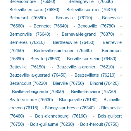
Bellencombre (76680)
Bellengreville (76630)
-
-
Belleville-en-caux (76890)
Belleville-sur-mer (76370)
-
-
Belmesnil (76590)
Benarville (76110)
Benesville
-
-
(76560)
Bennetot (76640)
Benouville (76790)
-
-
-
Bermonville (76640)
Berneval-le-grand (76370)
-
-
Bernieres (76210)
Bertheauville (76450)
Bertreville
-
-
(76450)
Bertreville-saint-ouen (76590)
Bertrimont
-
-
(76890)
Berville (76560)
Berville-sur-seine (76480)
-
-
-
Betteville (76190)
Beuzeville-la-grenier (76210)
-
-
Beuzeville-la-guerard (76450)
Beuzevillette (76210)
-
-
Bezancourt (76220)
Bierville (76750)
Bihorel (76420)
-
-
Biville-la-baignarde (76890)
Biville-la-riviere (76730)
-
-
-
Biville-sur-mer (76630)
Blacqueville (76190)
Blainville-
-
-
crevon (76116)
Blangy-sur-bresle (76340)
Blosseville
-
-
(76460)
Bois-d'ennebourg (76160)
Bois-guilbert
-
-
(76750)
Bois-guillaume (76230)
Bois-heroult (76750)
-
-