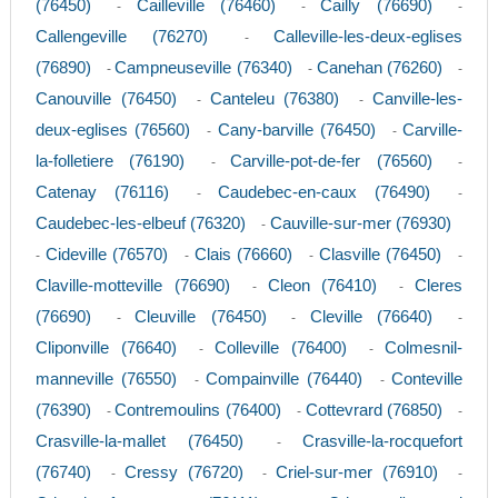
(76450)
Cailleville (76460)
Cailly (76690)
-
-
-
Callengeville (76270)
Calleville-les-deux-eglises
-
(76890)
Campneuseville (76340)
Canehan (76260)
-
-
-
Canouville (76450)
Canteleu (76380)
Canville-les-
-
-
deux-eglises (76560)
Cany-barville (76450)
Carville-
-
-
la-folletiere (76190)
Carville-pot-de-fer (76560)
-
-
Catenay (76116)
Caudebec-en-caux (76490)
-
-
Caudebec-les-elbeuf (76320)
Cauville-sur-mer (76930)
-
Cideville (76570)
Clais (76660)
Clasville (76450)
-
-
-
-
Claville-motteville (76690)
Cleon (76410)
Cleres
-
-
(76690)
Cleuville (76450)
Cleville (76640)
-
-
-
Cliponville (76640)
Colleville (76400)
Colmesnil-
-
-
manneville (76550)
Compainville (76440)
Conteville
-
-
(76390)
Contremoulins (76400)
Cottevrard (76850)
-
-
-
Crasville-la-mallet (76450)
Crasville-la-rocquefort
-
(76740)
Cressy (76720)
Criel-sur-mer (76910)
-
-
-