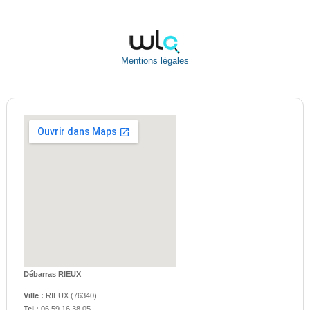
Mentions légales
Débarras RIEUX
Ville :
RIEUX
(
76340
)
Tel :
06.59.16.38.05