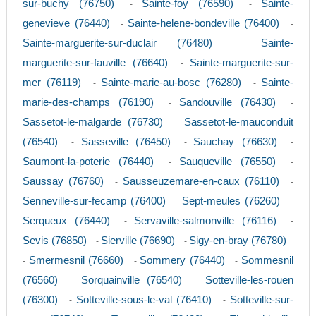
sur-buchy (76750)
Sainte-foy (76590)
Sainte-
-
-
genevieve (76440)
Sainte-helene-bondeville (76400)
-
-
Sainte-marguerite-sur-duclair (76480)
Sainte-
-
marguerite-sur-fauville (76640)
Sainte-marguerite-sur-
-
mer (76119)
Sainte-marie-au-bosc (76280)
Sainte-
-
-
marie-des-champs (76190)
Sandouville (76430)
-
-
Sassetot-le-malgarde (76730)
Sassetot-le-mauconduit
-
(76540)
Sasseville (76450)
Sauchay (76630)
-
-
-
Saumont-la-poterie (76440)
Sauqueville (76550)
-
-
Saussay (76760)
Sausseuzemare-en-caux (76110)
-
-
Senneville-sur-fecamp (76400)
Sept-meules (76260)
-
-
Serqueux (76440)
Servaville-salmonville (76116)
-
-
Sevis (76850)
Sierville (76690)
Sigy-en-bray (76780)
-
-
Smermesnil (76660)
Sommery (76440)
Sommesnil
-
-
-
(76560)
Sorquainville (76540)
Sotteville-les-rouen
-
-
(76300)
Sotteville-sous-le-val (76410)
Sotteville-sur-
-
-