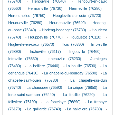
(76740)
Henouville (76840)
Hericourt-en-caux
-
-
(76560)
Hermanville (76730)
Hermeville (76280)
-
-
-
Heronchelles (76750)
Heugleville-sur-scie (76720)
-
-
Heuqueville (76280)
Heurteauville (76940)
Hodeng-
-
-
au-bosc (76340)
Hodeng-hodenger (76780)
Houdetot
-
-
(76740)
Houppeville (76770)
Houquetot (76110)
-
-
-
Hugleville-en-caux (76570)
Illois (76390)
Imbleville
-
-
(76890)
Incheville (76117)
Ingouville (76460)
-
-
-
Intraville (76630)
Isneauville (76230)
Jumieges
-
-
(76480)
La belliere (76440)
La bouille (76530)
La
-
-
-
cerlangue (76430)
La chapelle-du-bourgay (76590)
La
-
-
chapelle-saint-ouen (76780)
La chapelle-sur-dun
-
(76740)
La chaussee (76590)
La crique (76850)
La
-
-
-
ferte-saint-samson (76440)
La feuillie (76220)
La
-
-
folletiere (76190)
La fontelaye (76890)
La frenaye
-
-
(76170)
La gaillarde (76740)
La hallotiere (76780)
-
-
-