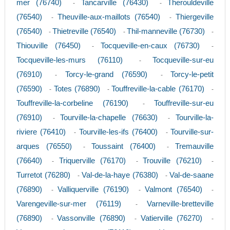
mer (76740)
Tancarville (76430)
Therouldeville
-
-
(76540)
Theuville-aux-maillots (76540)
Thiergeville
-
-
(76540)
Thietreville (76540)
Thil-manneville (76730)
-
-
-
Thiouville (76450)
Tocqueville-en-caux (76730)
-
-
Tocqueville-les-murs (76110)
Tocqueville-sur-eu
-
(76910)
Torcy-le-grand (76590)
Torcy-le-petit
-
-
(76590)
Totes (76890)
Touffreville-la-cable (76170)
-
-
-
Touffreville-la-corbeline (76190)
Touffreville-sur-eu
-
(76910)
Tourville-la-chapelle (76630)
Tourville-la-
-
-
riviere (76410)
Tourville-les-ifs (76400)
Tourville-sur-
-
-
arques (76550)
Toussaint (76400)
Tremauville
-
-
(76640)
Triquerville (76170)
Trouville (76210)
-
-
-
Turretot (76280)
Val-de-la-haye (76380)
Val-de-saane
-
-
(76890)
Valliquerville (76190)
Valmont (76540)
-
-
-
Varengeville-sur-mer (76119)
Varneville-bretteville
-
(76890)
Vassonville (76890)
Vatierville (76270)
-
-
-