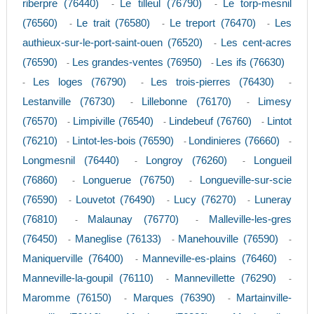
riberpre (76440)
Le tilleul (76790)
Le torp-mesnil
-
-
(76560)
Le trait (76580)
Le treport (76470)
Les
-
-
-
authieux-sur-le-port-saint-ouen (76520)
Les cent-acres
-
(76590)
Les grandes-ventes (76950)
Les ifs (76630)
-
-
Les loges (76790)
Les trois-pierres (76430)
-
-
-
Lestanville (76730)
Lillebonne (76170)
Limesy
-
-
(76570)
Limpiville (76540)
Lindebeuf (76760)
Lintot
-
-
-
(76210)
Lintot-les-bois (76590)
Londinieres (76660)
-
-
-
Longmesnil (76440)
Longroy (76260)
Longueil
-
-
(76860)
Longuerue (76750)
Longueville-sur-scie
-
-
(76590)
Louvetot (76490)
Lucy (76270)
Luneray
-
-
-
(76810)
Malaunay (76770)
Malleville-les-gres
-
-
(76450)
Maneglise (76133)
Manehouville (76590)
-
-
-
Maniquerville (76400)
Manneville-es-plains (76460)
-
-
Manneville-la-goupil (76110)
Mannevillette (76290)
-
-
Maromme (76150)
Marques (76390)
Martainville-
-
-