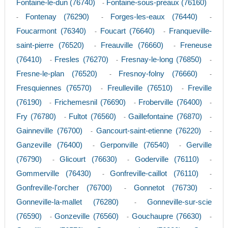
Fontaine-le-dun (76740)
Fontaine-sous-preaux (76160)
-
Fontenay (76290)
Forges-les-eaux (76440)
-
-
-
Foucarmont (76340)
Foucart (76640)
Franqueville-
-
-
saint-pierre (76520)
Freauville (76660)
Freneuse
-
-
(76410)
Fresles (76270)
Fresnay-le-long (76850)
-
-
-
Fresne-le-plan (76520)
Fresnoy-folny (76660)
-
-
Fresquiennes (76570)
Freulleville (76510)
Freville
-
-
(76190)
Frichemesnil (76690)
Froberville (76400)
-
-
-
Fry (76780)
Fultot (76560)
Gaillefontaine (76870)
-
-
-
Gainneville (76700)
Gancourt-saint-etienne (76220)
-
-
Ganzeville (76400)
Gerponville (76540)
Gerville
-
-
(76790)
Glicourt (76630)
Goderville (76110)
-
-
-
Gommerville (76430)
Gonfreville-caillot (76110)
-
-
Gonfreville-l'orcher (76700)
Gonnetot (76730)
-
-
Gonneville-la-mallet (76280)
Gonneville-sur-scie
-
(76590)
Gonzeville (76560)
Gouchaupre (76630)
-
-
-