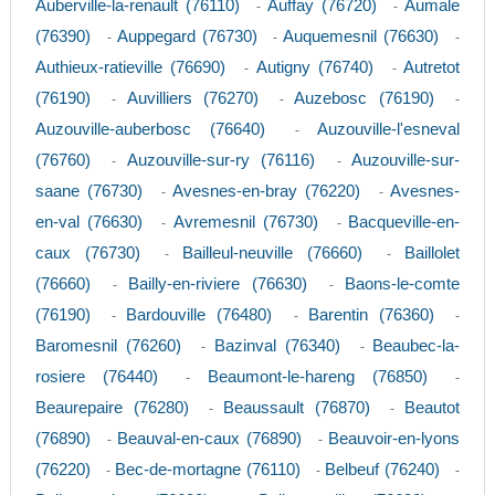
Auberville-la-renault (76110)
Auffay (76720)
Aumale
-
-
(76390)
Auppegard (76730)
Auquemesnil (76630)
-
-
-
Authieux-ratieville (76690)
Autigny (76740)
Autretot
-
-
(76190)
Auvilliers (76270)
Auzebosc (76190)
-
-
-
Auzouville-auberbosc (76640)
Auzouville-l'esneval
-
(76760)
Auzouville-sur-ry (76116)
Auzouville-sur-
-
-
saane (76730)
Avesnes-en-bray (76220)
Avesnes-
-
-
en-val (76630)
Avremesnil (76730)
Bacqueville-en-
-
-
caux (76730)
Bailleul-neuville (76660)
Baillolet
-
-
(76660)
Bailly-en-riviere (76630)
Baons-le-comte
-
-
(76190)
Bardouville (76480)
Barentin (76360)
-
-
-
Baromesnil (76260)
Bazinval (76340)
Beaubec-la-
-
-
rosiere (76440)
Beaumont-le-hareng (76850)
-
-
Beaurepaire (76280)
Beaussault (76870)
Beautot
-
-
(76890)
Beauval-en-caux (76890)
Beauvoir-en-lyons
-
-
(76220)
Bec-de-mortagne (76110)
Belbeuf (76240)
-
-
-