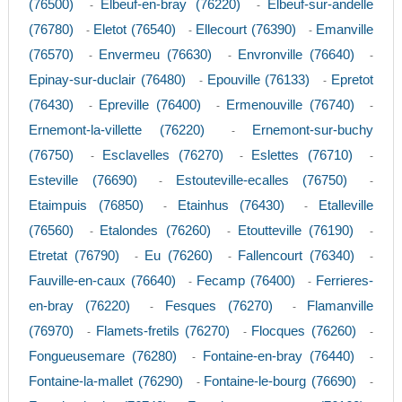
(76500)
Elbeuf-en-bray (76220)
Elbeuf-sur-andelle
-
-
(76780)
Eletot (76540)
Ellecourt (76390)
Emanville
-
-
-
(76570)
Envermeu (76630)
Envronville (76640)
-
-
-
Epinay-sur-duclair (76480)
Epouville (76133)
Epretot
-
-
(76430)
Epreville (76400)
Ermenouville (76740)
-
-
-
Ernemont-la-villette (76220)
Ernemont-sur-buchy
-
(76750)
Esclavelles (76270)
Eslettes (76710)
-
-
-
Esteville (76690)
Estouteville-ecalles (76750)
-
-
Etaimpuis (76850)
Etainhus (76430)
Etalleville
-
-
(76560)
Etalondes (76260)
Etoutteville (76190)
-
-
-
Etretat (76790)
Eu (76260)
Fallencourt (76340)
-
-
-
Fauville-en-caux (76640)
Fecamp (76400)
Ferrieres-
-
-
en-bray (76220)
Fesques (76270)
Flamanville
-
-
(76970)
Flamets-fretils (76270)
Flocques (76260)
-
-
-
Fongueusemare (76280)
Fontaine-en-bray (76440)
-
-
Fontaine-la-mallet (76290)
Fontaine-le-bourg (76690)
-
-