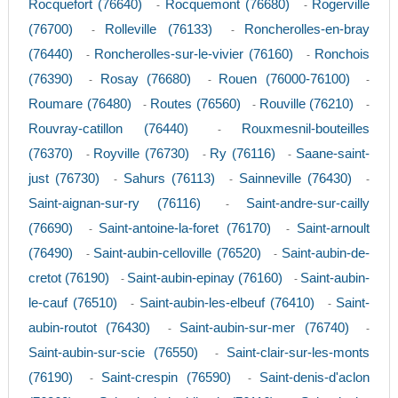
Rocquefort (76640)
Rocquemont (76680)
Rogerville
-
-
(76700)
Rolleville (76133)
Roncherolles-en-bray
-
-
(76440)
Roncherolles-sur-le-vivier (76160)
Ronchois
-
-
(76390)
Rosay (76680)
Rouen (76000-76100)
-
-
-
Roumare (76480)
Routes (76560)
Rouville (76210)
-
-
-
Rouvray-catillon (76440)
Rouxmesnil-bouteilles
-
(76370)
Royville (76730)
Ry (76116)
Saane-saint-
-
-
-
just (76730)
Sahurs (76113)
Sainneville (76430)
-
-
-
Saint-aignan-sur-ry (76116)
Saint-andre-sur-cailly
-
(76690)
Saint-antoine-la-foret (76170)
Saint-arnoult
-
-
(76490)
Saint-aubin-celloville (76520)
Saint-aubin-de-
-
-
cretot (76190)
Saint-aubin-epinay (76160)
Saint-aubin-
-
-
le-cauf (76510)
Saint-aubin-les-elbeuf (76410)
Saint-
-
-
aubin-routot (76430)
Saint-aubin-sur-mer (76740)
-
-
Saint-aubin-sur-scie (76550)
Saint-clair-sur-les-monts
-
(76190)
Saint-crespin (76590)
Saint-denis-d'aclon
-
-