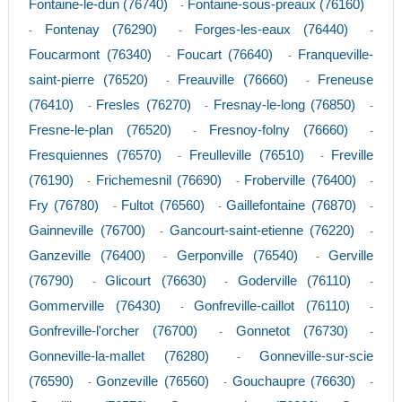
Fontaine-le-dun (76740)
Fontaine-sous-preaux (76160)
-
Fontenay (76290)
Forges-les-eaux (76440)
-
-
-
Foucarmont (76340)
Foucart (76640)
Franqueville-
-
-
saint-pierre (76520)
Freauville (76660)
Freneuse
-
-
(76410)
Fresles (76270)
Fresnay-le-long (76850)
-
-
-
Fresne-le-plan (76520)
Fresnoy-folny (76660)
-
-
Fresquiennes (76570)
Freulleville (76510)
Freville
-
-
(76190)
Frichemesnil (76690)
Froberville (76400)
-
-
-
Fry (76780)
Fultot (76560)
Gaillefontaine (76870)
-
-
-
Gainneville (76700)
Gancourt-saint-etienne (76220)
-
-
Ganzeville (76400)
Gerponville (76540)
Gerville
-
-
(76790)
Glicourt (76630)
Goderville (76110)
-
-
-
Gommerville (76430)
Gonfreville-caillot (76110)
-
-
Gonfreville-l'orcher (76700)
Gonnetot (76730)
-
-
Gonneville-la-mallet (76280)
Gonneville-sur-scie
-
(76590)
Gonzeville (76560)
Gouchaupre (76630)
-
-
-