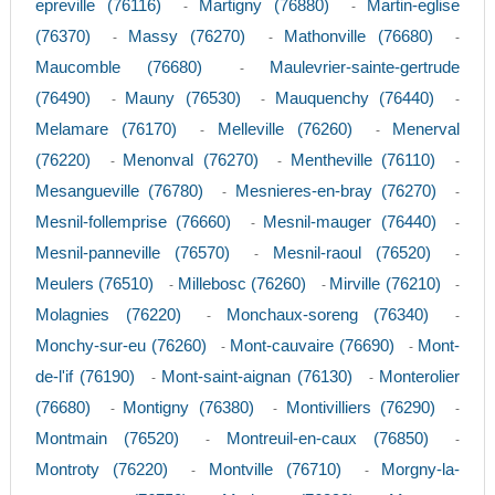
epreville (76116)
Martigny (76880)
Martin-eglise
-
-
(76370)
Massy (76270)
Mathonville (76680)
-
-
-
Maucomble (76680)
Maulevrier-sainte-gertrude
-
(76490)
Mauny (76530)
Mauquenchy (76440)
-
-
-
Melamare (76170)
Melleville (76260)
Menerval
-
-
(76220)
Menonval (76270)
Mentheville (76110)
-
-
-
Mesangueville (76780)
Mesnieres-en-bray (76270)
-
-
Mesnil-follemprise (76660)
Mesnil-mauger (76440)
-
-
Mesnil-panneville (76570)
Mesnil-raoul (76520)
-
-
Meulers (76510)
Millebosc (76260)
Mirville (76210)
-
-
-
Molagnies (76220)
Monchaux-soreng (76340)
-
-
Monchy-sur-eu (76260)
Mont-cauvaire (76690)
Mont-
-
-
de-l'if (76190)
Mont-saint-aignan (76130)
Monterolier
-
-
(76680)
Montigny (76380)
Montivilliers (76290)
-
-
-
Montmain (76520)
Montreuil-en-caux (76850)
-
-
Montroty (76220)
Montville (76710)
Morgny-la-
-
-