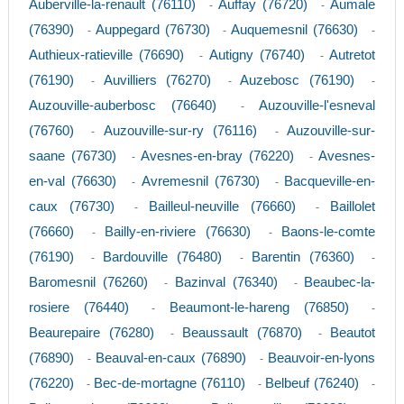
Auberville-la-renault (76110)
Auffay (76720)
Aumale
-
-
(76390)
Auppegard (76730)
Auquemesnil (76630)
-
-
-
Authieux-ratieville (76690)
Autigny (76740)
Autretot
-
-
(76190)
Auvilliers (76270)
Auzebosc (76190)
-
-
-
Auzouville-auberbosc (76640)
Auzouville-l'esneval
-
(76760)
Auzouville-sur-ry (76116)
Auzouville-sur-
-
-
saane (76730)
Avesnes-en-bray (76220)
Avesnes-
-
-
en-val (76630)
Avremesnil (76730)
Bacqueville-en-
-
-
caux (76730)
Bailleul-neuville (76660)
Baillolet
-
-
(76660)
Bailly-en-riviere (76630)
Baons-le-comte
-
-
(76190)
Bardouville (76480)
Barentin (76360)
-
-
-
Baromesnil (76260)
Bazinval (76340)
Beaubec-la-
-
-
rosiere (76440)
Beaumont-le-hareng (76850)
-
-
Beaurepaire (76280)
Beaussault (76870)
Beautot
-
-
(76890)
Beauval-en-caux (76890)
Beauvoir-en-lyons
-
-
(76220)
Bec-de-mortagne (76110)
Belbeuf (76240)
-
-
-