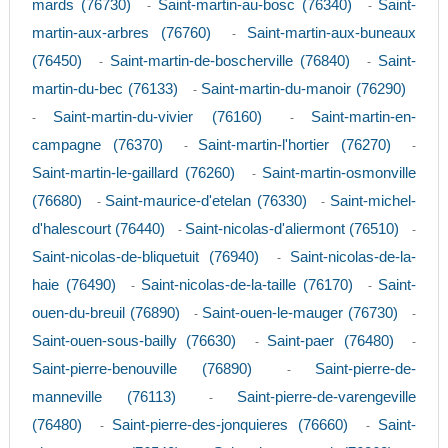
mards (76730)
Saint-martin-au-bosc (76340)
Saint-
-
-
martin-aux-arbres (76760)
Saint-martin-aux-buneaux
-
(76450)
Saint-martin-de-boscherville (76840)
Saint-
-
-
martin-du-bec (76133)
Saint-martin-du-manoir (76290)
-
Saint-martin-du-vivier (76160)
Saint-martin-en-
-
-
campagne (76370)
Saint-martin-l'hortier (76270)
-
-
Saint-martin-le-gaillard (76260)
Saint-martin-osmonville
-
(76680)
Saint-maurice-d'etelan (76330)
Saint-michel-
-
-
d'halescourt (76440)
Saint-nicolas-d'aliermont (76510)
-
-
Saint-nicolas-de-bliquetuit (76940)
Saint-nicolas-de-la-
-
haie (76490)
Saint-nicolas-de-la-taille (76170)
Saint-
-
-
ouen-du-breuil (76890)
Saint-ouen-le-mauger (76730)
-
-
Saint-ouen-sous-bailly (76630)
Saint-paer (76480)
-
-
Saint-pierre-benouville (76890)
Saint-pierre-de-
-
manneville (76113)
Saint-pierre-de-varengeville
-
(76480)
Saint-pierre-des-jonquieres (76660)
Saint-
-
-