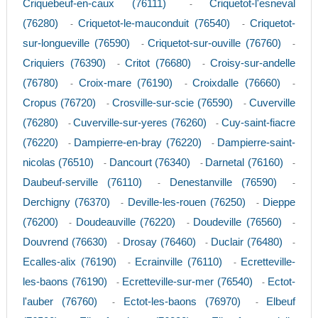
Criquebeuf-en-caux (76111)
Criquetot-l'esneval
-
(76280)
Criquetot-le-mauconduit (76540)
Criquetot-
-
-
sur-longueville (76590)
Criquetot-sur-ouville (76760)
-
-
Criquiers (76390)
Critot (76680)
Croisy-sur-andelle
-
-
(76780)
Croix-mare (76190)
Croixdalle (76660)
-
-
-
Cropus (76720)
Crosville-sur-scie (76590)
Cuverville
-
-
(76280)
Cuverville-sur-yeres (76260)
Cuy-saint-fiacre
-
-
(76220)
Dampierre-en-bray (76220)
Dampierre-saint-
-
-
nicolas (76510)
Dancourt (76340)
Darnetal (76160)
-
-
-
Daubeuf-serville (76110)
Denestanville (76590)
-
-
Derchigny (76370)
Deville-les-rouen (76250)
Dieppe
-
-
(76200)
Doudeauville (76220)
Doudeville (76560)
-
-
-
Douvrend (76630)
Drosay (76460)
Duclair (76480)
-
-
-
Ecalles-alix (76190)
Ecrainville (76110)
Ecretteville-
-
-
les-baons (76190)
Ecretteville-sur-mer (76540)
Ectot-
-
-
l'auber (76760)
Ectot-les-baons (76970)
Elbeuf
-
-