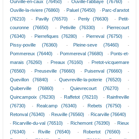
Ourville-en-caux (76450)
Ouville-l'abbaye (76760)
-
-
Ouville-la-riviere (76860)
Paluel (76450)
Parc-d'anxtot
-
-
(76210)
Pavilly (76570)
Penly (76630)
Petit-
-
-
-
couronne (76650)
Petiville (76330)
Pierrecourt
-
-
(76340)
Pierrefiques (76280)
Pierreval (76750)
-
-
-
Pissy-poville (76360)
Pleine-seve (76460)
-
-
Pommereux (76440)
Pommereval (76680)
Ponts-et-
-
-
marais (76260)
Preaux (76160)
Pretot-vicquemare
-
-
(76560)
Preuseville (76660)
Puisenval (76660)
-
-
-
Quevillon (76840)
Quevreville-la-poterie (76520)
-
-
Quiberville (76860)
Quievrecourt (76270)
-
-
Quincampoix (76230)
Raffetot (76210)
Rainfreville
-
-
(76730)
Realcamp (76340)
Rebets (76750)
-
-
-
Retonval (76340)
Reuville (76560)
Ricarville (76640)
-
-
Ricarville-du-val (76510)
Richemont (76390)
Rieux
-
-
-
(76340)
Riville (76540)
Robertot (76560)
-
-
-