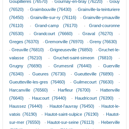
Goupillieres (76570)
Gournay-en-bray (76220)
Gouy
-
-
(76520)
Graimbouville (76430)
Grainville-la-teinturiere
-
-
(76450)
Grainville-sur-ry (76116)
Grainville-ymauville
-
-
(76110)
Grand-camp (76170)
Grand-couronne
-
-
(76530)
Grandcourt (76660)
Graval (76270)
-
-
-
Greges (76370)
Gremonville (76970)
Greny (76630)
-
-
Greuville (76810)
Grigneuseville (76850)
Gruchet-le-
-
-
-
valasse (76210)
Gruchet-saint-simeon (76810)
-
-
Grugny (76690)
Grumesnil (76440)
Guerville
-
-
(76340)
Gueures (76730)
Gueutteville (76890)
-
-
-
Gueutteville-les-gres (76460)
Guilmecourt (76630)
-
-
Harcanville (76560)
Harfleur (76700)
Hattenville
-
-
(76640)
Haucourt (76440)
Haudricourt (76390)
-
-
-
Haussez (76440)
Hautot-l'auvray (76450)
Hautot-le-
-
-
vatois (76190)
Hautot-saint-sulpice (76190)
Hautot-
-
-
sur-mer (76550)
Hautot-sur-seine (76113)
Heberville
-
-