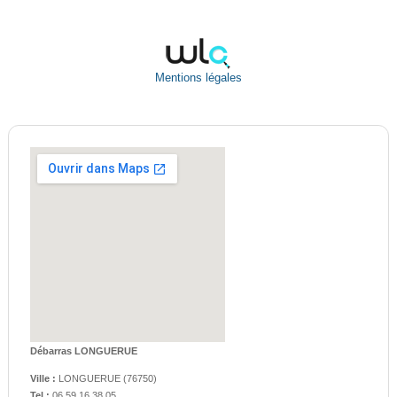
Mentions légales
Débarras LONGUERUE
Ville :
LONGUERUE
(
76750
)
Tel :
06.59.16.38.05