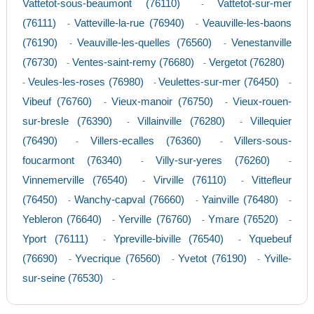
Vattetot-sous-beaumont (76110)
Vattetot-sur-mer
-
(76111)
Vatteville-la-rue (76940)
Veauville-les-baons
-
-
(76190)
Veauville-les-quelles (76560)
Venestanville
-
-
(76730)
Ventes-saint-remy (76680)
Vergetot (76280)
-
-
Veules-les-roses (76980)
Veulettes-sur-mer (76450)
-
-
-
Vibeuf (76760)
Vieux-manoir (76750)
Vieux-rouen-
-
-
sur-bresle (76390)
Villainville (76280)
Villequier
-
-
(76490)
Villers-ecalles (76360)
Villers-sous-
-
-
foucarmont (76340)
Villy-sur-yeres (76260)
-
-
Vinnemerville (76540)
Virville (76110)
Vittefleur
-
-
(76450)
Wanchy-capval (76660)
Yainville (76480)
-
-
-
Yebleron (76640)
Yerville (76760)
Ymare (76520)
-
-
-
Yport (76111)
Ypreville-biville (76540)
Yquebeuf
-
-
(76690)
Yvecrique (76560)
Yvetot (76190)
Yville-
-
-
-
sur-seine (76530)
-