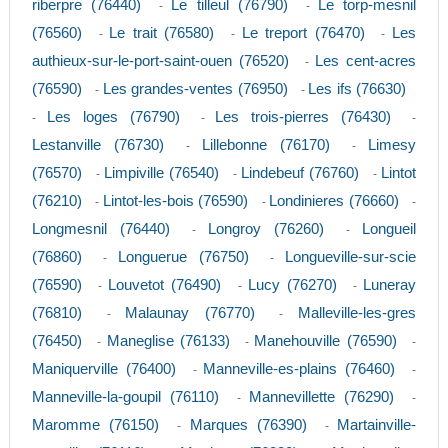
riberpre (76440)
Le tilleul (76790)
Le torp-mesnil
-
-
(76560)
Le trait (76580)
Le treport (76470)
Les
-
-
-
authieux-sur-le-port-saint-ouen (76520)
Les cent-acres
-
(76590)
Les grandes-ventes (76950)
Les ifs (76630)
-
-
Les loges (76790)
Les trois-pierres (76430)
-
-
-
Lestanville (76730)
Lillebonne (76170)
Limesy
-
-
(76570)
Limpiville (76540)
Lindebeuf (76760)
Lintot
-
-
-
(76210)
Lintot-les-bois (76590)
Londinieres (76660)
-
-
-
Longmesnil (76440)
Longroy (76260)
Longueil
-
-
(76860)
Longuerue (76750)
Longueville-sur-scie
-
-
(76590)
Louvetot (76490)
Lucy (76270)
Luneray
-
-
-
(76810)
Malaunay (76770)
Malleville-les-gres
-
-
(76450)
Maneglise (76133)
Manehouville (76590)
-
-
-
Maniquerville (76400)
Manneville-es-plains (76460)
-
-
Manneville-la-goupil (76110)
Mannevillette (76290)
-
-
Maromme (76150)
Marques (76390)
Martainville-
-
-