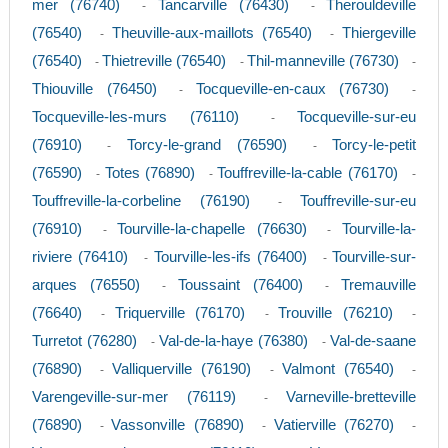
mer (76740)
Tancarville (76430)
Therouldeville
-
-
(76540)
Theuville-aux-maillots (76540)
Thiergeville
-
-
(76540)
Thietreville (76540)
Thil-manneville (76730)
-
-
-
Thiouville (76450)
Tocqueville-en-caux (76730)
-
-
Tocqueville-les-murs (76110)
Tocqueville-sur-eu
-
(76910)
Torcy-le-grand (76590)
Torcy-le-petit
-
-
(76590)
Totes (76890)
Touffreville-la-cable (76170)
-
-
-
Touffreville-la-corbeline (76190)
Touffreville-sur-eu
-
(76910)
Tourville-la-chapelle (76630)
Tourville-la-
-
-
riviere (76410)
Tourville-les-ifs (76400)
Tourville-sur-
-
-
arques (76550)
Toussaint (76400)
Tremauville
-
-
(76640)
Triquerville (76170)
Trouville (76210)
-
-
-
Turretot (76280)
Val-de-la-haye (76380)
Val-de-saane
-
-
(76890)
Valliquerville (76190)
Valmont (76540)
-
-
-
Varengeville-sur-mer (76119)
Varneville-bretteville
-
(76890)
Vassonville (76890)
Vatierville (76270)
-
-
-