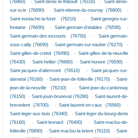
(76860)
Saint-denis-le-thiboult (76116)
Saint-denis-
-
-
sur-scie (76890)
Saint-etienne-du-rouvray (76800)
-
-
Saint-eustache-la-foret (76210)
Saint-georges-sur-
-
fontaine (76690)
Saint-germain-d'etables (76590)
-
-
Saint-germain-des-essourts (76750)
Saint-germain-
-
sous-cailly (76690)
Saint-germain-sur-eaulne (76270)
-
-
Saint-gilles-de-cretot (76490)
Saint-gilles-de-la-neuville
-
(76430)
Saint-hellier (76680)
Saint-honore (76590)
-
-
-
Saint-jacques-d'aliermont (76510)
Saint-jacques-sur-
-
darnetal (76160)
Saint-jean-de-folleville (76170)
Saint-
-
-
jean-de-la-neuville (76210)
Saint-jean-du-cardonnay
-
(76150)
Saint-jouin-bruneval (76280)
Saint-laurent-de-
-
-
brevedent (76700)
Saint-laurent-en-caux (76560)
-
-
Saint-leger-aux-bois (76340)
Saint-leger-du-bourg-denis
-
(76160)
Saint-leonard (76400)
Saint-maclou-de-
-
-
folleville (76890)
Saint-maclou-la-briere (76110)
Saint-
-
-