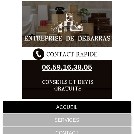
06.59.16.38.05
ACCUEIL
SERVICES
CONTACT