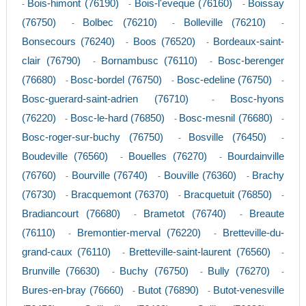
Bois-himont (76190)
Bois-l'eveque (76160)
Boissay
-
-
-
(76750)
Bolbec (76210)
Bolleville (76210)
-
-
-
Bonsecours (76240)
Boos (76520)
Bordeaux-saint-
-
-
clair (76790)
Bornambusc (76110)
Bosc-berenger
-
-
(76680)
Bosc-bordel (76750)
Bosc-edeline (76750)
-
-
-
Bosc-guerard-saint-adrien (76710)
Bosc-hyons
-
(76220)
Bosc-le-hard (76850)
Bosc-mesnil (76680)
-
-
-
Bosc-roger-sur-buchy (76750)
Bosville (76450)
-
-
Boudeville (76560)
Bouelles (76270)
Bourdainville
-
-
(76760)
Bourville (76740)
Bouville (76360)
Brachy
-
-
-
(76730)
Bracquemont (76370)
Bracquetuit (76850)
-
-
-
Bradiancourt (76680)
Brametot (76740)
Breaute
-
-
(76110)
Bremontier-merval (76220)
Bretteville-du-
-
-
grand-caux (76110)
Bretteville-saint-laurent (76560)
-
-
Brunville (76630)
Buchy (76750)
Bully (76270)
-
-
-
Bures-en-bray (76660)
Butot (76890)
Butot-venesville
-
-