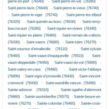
pierre-en-port (76540)
Saint-pierre-en-val (76260)
-
-
Saint-pierre-lavis (76640)
Saint-pierre-le-vieux (76740)
-
Saint-pierre-le-viger (76740)
Saint-pierre-les-elbeuf
-
-
(76320)
Saint-quentin-au-bosc (76630)
Saint-remy-
-
-
boscrocourt (76260)
Saint-riquier-en-riviere (76340)
-
-
Saint-riquier-es-plains (76460)
Saint-romain-de-colbosc
-
(76430)
Saint-saens (76680)
Saint-saire (76270)
-
-
-
Saint-sauveur-d'emalleville (76110)
Saint-sylvain
-
(76460)
Saint-vaast-d'equiqueville (76510)
Saint-
-
-
vaast-dieppedalle (76450)
Saint-vaast-du-val (76890)
-
-
Saint-valery-en-caux (76460)
Saint-victor-l'abbaye
-
(76890)
Saint-vigor-d'ymonville (76430)
Saint-vincent-
-
-
cramesnil (76430)
Saint-wandrille-rancon (76490)
-
-
Sainte-adresse (76310)
Sainte-agathe-d'aliermont
-
(76660)
Sainte-austreberthe (76570)
Sainte-beuve-en-
-
-
riviere (76270)
Sainte-colombe (76460)
Sainte-croix-
-
-