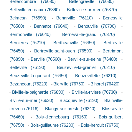
Bellencombre (76680)
Bellengreville (76630)
-
-
Belleville-en-caux (76890)
Belleville-sur-mer (76370)
-
-
Belmesnil (76590)
Benarville (76110)
Benesville
-
-
(76560)
Bennetot (76640)
Benouville (76790)
-
-
-
Bermonville (76640)
Berneval-le-grand (76370)
-
-
Bernieres (76210)
Bertheauville (76450)
Bertreville
-
-
(76450)
Bertreville-saint-ouen (76590)
Bertrimont
-
-
(76890)
Berville (76560)
Berville-sur-seine (76480)
-
-
-
Betteville (76190)
Beuzeville-la-grenier (76210)
-
-
Beuzeville-la-guerard (76450)
Beuzevillette (76210)
-
-
Bezancourt (76220)
Bierville (76750)
Bihorel (76420)
-
-
Biville-la-baignarde (76890)
Biville-la-riviere (76730)
-
-
-
Biville-sur-mer (76630)
Blacqueville (76190)
Blainville-
-
-
crevon (76116)
Blangy-sur-bresle (76340)
Blosseville
-
-
(76460)
Bois-d'ennebourg (76160)
Bois-guilbert
-
-
(76750)
Bois-guillaume (76230)
Bois-heroult (76750)
-
-