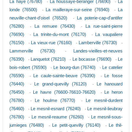
La haye (76780)
La houssaye-beranger (76690)
La
-
-
londe (76500)
La mailleraye-sur-seine (76940)
La
-
-
neuville-chant-d'oisel (76520)
La poterie-cap-d'antifer
-
(76280)
La remuee (76430)
La rue-saint-pierre
-
-
(76690)
La trinite-du-mont (76170)
La vaupaliere
-
-
(76150)
La vieux-rue (76160)
Lamberville (76730)
-
-
-
Lammerville (76730)
Landes-vieilles-et-neuves
-
(76390)
Lanquetot (76210)
Le bocasse (76690)
Le
-
-
-
bois-robert (76590)
Le bourg-dun (76740)
Le catelier
-
-
(76590)
Le caule-sainte-beuve (76390)
Le fosse
-
-
(76440)
Le grand-quevilly (76120)
Le hanouard
-
-
(76450)
Le havre (76600-76610-76620)
Le heron
-
-
(76780)
Le houlme (76770)
Le mesnil-durdent
-
-
(76460)
Le mesnil-esnard (76240)
Le mesnil-lieubray
-
-
(76780)
Le mesnil-reaume (76260)
Le mesnil-sous-
-
-
jumieges (76480)
Le petit-quevilly (76140)
Le thil-
-
-