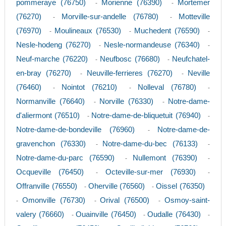
pommeraye (76750)
Morienne (76390)
Mortemer
-
-
(76270)
Morville-sur-andelle (76780)
Motteville
-
-
(76970)
Moulineaux (76530)
Muchedent (76590)
-
-
-
Nesle-hodeng (76270)
Nesle-normandeuse (76340)
-
-
Neuf-marche (76220)
Neufbosc (76680)
Neufchatel-
-
-
en-bray (76270)
Neuville-ferrieres (76270)
Neville
-
-
(76460)
Nointot (76210)
Nolleval (76780)
-
-
-
Normanville (76640)
Norville (76330)
Notre-dame-
-
-
d'aliermont (76510)
Notre-dame-de-bliquetuit (76940)
-
-
Notre-dame-de-bondeville (76960)
Notre-dame-de-
-
gravenchon (76330)
Notre-dame-du-bec (76133)
-
-
Notre-dame-du-parc (76590)
Nullemont (76390)
-
-
Ocqueville (76450)
Octeville-sur-mer (76930)
-
-
Offranville (76550)
Oherville (76560)
Oissel (76350)
-
-
Omonville (76730)
Orival (76500)
Osmoy-saint-
-
-
-
valery (76660)
Ouainville (76450)
Oudalle (76430)
-
-
-