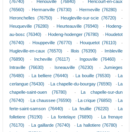
(76740)
Henouville (76840)
Hericourt-en-caux
-
-
(76560)
Hermanville (76730)
Hermeville (76280)
-
-
-
Heronchelles (76750)
Heugleville-sur-scie (76720)
-
-
Heuqueville (76280)
Heurteauville (76940)
Hodeng-
-
-
au-bosc (76340)
Hodeng-hodenger (76780)
Houdetot
-
-
(76740)
Houppeville (76770)
Houquetot (76110)
-
-
-
Hugleville-en-caux (76570)
Illois (76390)
Imbleville
-
-
(76890)
Incheville (76117)
Ingouville (76460)
-
-
-
Intraville (76630)
Isneauville (76230)
Jumieges
-
-
(76480)
La belliere (76440)
La bouille (76530)
La
-
-
-
cerlangue (76430)
La chapelle-du-bourgay (76590)
La
-
-
chapelle-saint-ouen (76780)
La chapelle-sur-dun
-
(76740)
La chaussee (76590)
La crique (76850)
La
-
-
-
ferte-saint-samson (76440)
La feuillie (76220)
La
-
-
folletiere (76190)
La fontelaye (76890)
La frenaye
-
-
(76170)
La gaillarde (76740)
La hallotiere (76780)
-
-
-