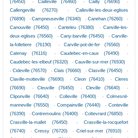
(76450)
Cailleville (76460)
Cailly (76690)
-
-
-
Callengeville (76270)
Calleville-les-deux-eglises
-
(76890)
Campneuseville (76340)
Canehan (76260)
-
-
-
Canouville (76450)
Canteleu (76380)
Canville-les-
-
-
deux-eglises (76560)
Cany-barville (76450)
Carville-
-
-
la-folletiere (76190)
Carville-pot-de-fer (76560)
-
-
Catenay (76116)
Caudebec-en-caux (76490)
-
-
Caudebec-les-elbeuf (76320)
Cauville-sur-mer (76930)
-
Cideville (76570)
Clais (76660)
Clasville (76450)
-
-
-
-
Claville-motteville (76690)
Cleon (76410)
Cleres
-
-
(76690)
Cleuville (76450)
Cleville (76640)
-
-
-
Cliponville (76640)
Colleville (76400)
Colmesnil-
-
-
manneville (76550)
Compainville (76440)
Conteville
-
-
(76390)
Contremoulins (76400)
Cottevrard (76850)
-
-
-
Crasville-la-mallet (76450)
Crasville-la-rocquefort
-
(76740)
Cressy (76720)
Criel-sur-mer (76910)
-
-
-