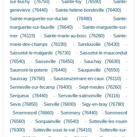
sur-buchy (76750)
Sainte-foy (76590)
Sainte-
-
-
genevieve (76440)
Sainte-helene-bondeville (76400)
-
-
Sainte-marguerite-sur-duclair (76480)
Sainte-
-
marguerite-sur-fauville (76640)
Sainte-marguerite-sur-
-
mer (76119)
Sainte-marie-au-bosc (76280)
Sainte-
-
-
marie-des-champs (76190)
Sandouville (76430)
-
-
Sassetot-le-malgarde (76730)
Sassetot-le-mauconduit
-
(76540)
Sasseville (76450)
Sauchay (76630)
-
-
-
Saumont-la-poterie (76440)
Sauqueville (76550)
-
-
Saussay (76760)
Sausseuzemare-en-caux (76110)
-
-
Senneville-sur-fecamp (76400)
Sept-meules (76260)
-
-
Serqueux (76440)
Servaville-salmonville (76116)
-
-
Sevis (76850)
Sierville (76690)
Sigy-en-bray (76780)
-
-
Smermesnil (76660)
Sommery (76440)
Sommesnil
-
-
-
(76560)
Sorquainville (76540)
Sotteville-les-rouen
-
-
(76300)
Sotteville-sous-le-val (76410)
Sotteville-sur-
-
-