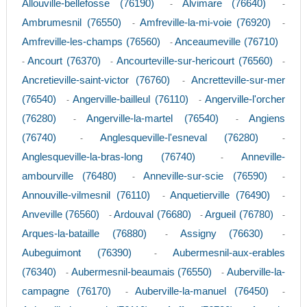
Allouville-bellefosse (76190)
Alvimare (76640)
-
-
Ambrumesnil (76550)
Amfreville-la-mi-voie (76920)
-
-
Amfreville-les-champs (76560)
Anceaumeville (76710)
-
Ancourt (76370)
Ancourteville-sur-hericourt (76560)
-
-
-
Ancretieville-saint-victor (76760)
Ancretteville-sur-mer
-
(76540)
Angerville-bailleul (76110)
Angerville-l'orcher
-
-
(76280)
Angerville-la-martel (76540)
Angiens
-
-
(76740)
Anglesqueville-l'esneval (76280)
-
-
Anglesqueville-la-bras-long (76740)
Anneville-
-
ambourville (76480)
Anneville-sur-scie (76590)
-
-
Annouville-vilmesnil (76110)
Anquetierville (76490)
-
-
Anveville (76560)
Ardouval (76680)
Argueil (76780)
-
-
-
Arques-la-bataille (76880)
Assigny (76630)
-
-
Aubeguimont (76390)
Aubermesnil-aux-erables
-
(76340)
Aubermesnil-beaumais (76550)
Auberville-la-
-
-
campagne (76170)
Auberville-la-manuel (76450)
-
-