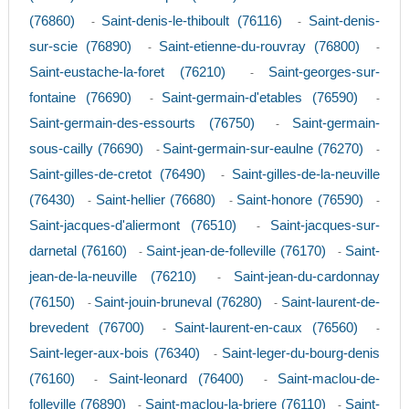
(76860)
Saint-denis-le-thiboult (76116)
Saint-denis-
-
-
sur-scie (76890)
Saint-etienne-du-rouvray (76800)
-
-
Saint-eustache-la-foret (76210)
Saint-georges-sur-
-
fontaine (76690)
Saint-germain-d'etables (76590)
-
-
Saint-germain-des-essourts (76750)
Saint-germain-
-
sous-cailly (76690)
Saint-germain-sur-eaulne (76270)
-
-
Saint-gilles-de-cretot (76490)
Saint-gilles-de-la-neuville
-
(76430)
Saint-hellier (76680)
Saint-honore (76590)
-
-
-
Saint-jacques-d'aliermont (76510)
Saint-jacques-sur-
-
darnetal (76160)
Saint-jean-de-folleville (76170)
Saint-
-
-
jean-de-la-neuville (76210)
Saint-jean-du-cardonnay
-
(76150)
Saint-jouin-bruneval (76280)
Saint-laurent-de-
-
-
brevedent (76700)
Saint-laurent-en-caux (76560)
-
-
Saint-leger-aux-bois (76340)
Saint-leger-du-bourg-denis
-
(76160)
Saint-leonard (76400)
Saint-maclou-de-
-
-
folleville (76890)
Saint-maclou-la-briere (76110)
Saint-
-
-