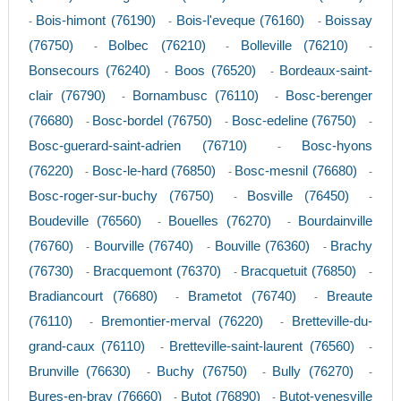
Bois-himont (76190)
Bois-l'eveque (76160)
Boissay
-
-
-
(76750)
Bolbec (76210)
Bolleville (76210)
-
-
-
Bonsecours (76240)
Boos (76520)
Bordeaux-saint-
-
-
clair (76790)
Bornambusc (76110)
Bosc-berenger
-
-
(76680)
Bosc-bordel (76750)
Bosc-edeline (76750)
-
-
-
Bosc-guerard-saint-adrien (76710)
Bosc-hyons
-
(76220)
Bosc-le-hard (76850)
Bosc-mesnil (76680)
-
-
-
Bosc-roger-sur-buchy (76750)
Bosville (76450)
-
-
Boudeville (76560)
Bouelles (76270)
Bourdainville
-
-
(76760)
Bourville (76740)
Bouville (76360)
Brachy
-
-
-
(76730)
Bracquemont (76370)
Bracquetuit (76850)
-
-
-
Bradiancourt (76680)
Brametot (76740)
Breaute
-
-
(76110)
Bremontier-merval (76220)
Bretteville-du-
-
-
grand-caux (76110)
Bretteville-saint-laurent (76560)
-
-
Brunville (76630)
Buchy (76750)
Bully (76270)
-
-
-
Bures-en-bray (76660)
Butot (76890)
Butot-venesville
-
-