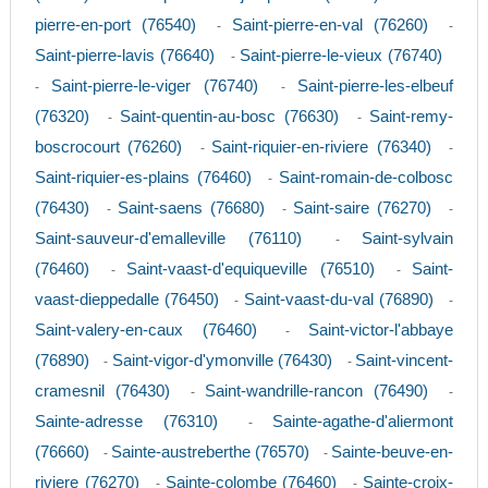
pierre-en-port (76540)
Saint-pierre-en-val (76260)
-
-
Saint-pierre-lavis (76640)
Saint-pierre-le-vieux (76740)
-
Saint-pierre-le-viger (76740)
Saint-pierre-les-elbeuf
-
-
(76320)
Saint-quentin-au-bosc (76630)
Saint-remy-
-
-
boscrocourt (76260)
Saint-riquier-en-riviere (76340)
-
-
Saint-riquier-es-plains (76460)
Saint-romain-de-colbosc
-
(76430)
Saint-saens (76680)
Saint-saire (76270)
-
-
-
Saint-sauveur-d'emalleville (76110)
Saint-sylvain
-
(76460)
Saint-vaast-d'equiqueville (76510)
Saint-
-
-
vaast-dieppedalle (76450)
Saint-vaast-du-val (76890)
-
-
Saint-valery-en-caux (76460)
Saint-victor-l'abbaye
-
(76890)
Saint-vigor-d'ymonville (76430)
Saint-vincent-
-
-
cramesnil (76430)
Saint-wandrille-rancon (76490)
-
-
Sainte-adresse (76310)
Sainte-agathe-d'aliermont
-
(76660)
Sainte-austreberthe (76570)
Sainte-beuve-en-
-
-
riviere (76270)
Sainte-colombe (76460)
Sainte-croix-
-
-