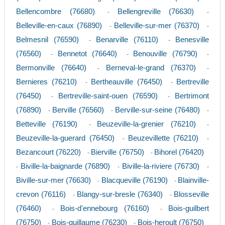
Bellencombre (76680)
Bellengreville (76630)
-
-
Belleville-en-caux (76890)
Belleville-sur-mer (76370)
-
-
Belmesnil (76590)
Benarville (76110)
Benesville
-
-
(76560)
Bennetot (76640)
Benouville (76790)
-
-
-
Bermonville (76640)
Berneval-le-grand (76370)
-
-
Bernieres (76210)
Bertheauville (76450)
Bertreville
-
-
(76450)
Bertreville-saint-ouen (76590)
Bertrimont
-
-
(76890)
Berville (76560)
Berville-sur-seine (76480)
-
-
-
Betteville (76190)
Beuzeville-la-grenier (76210)
-
-
Beuzeville-la-guerard (76450)
Beuzevillette (76210)
-
-
Bezancourt (76220)
Bierville (76750)
Bihorel (76420)
-
-
Biville-la-baignarde (76890)
Biville-la-riviere (76730)
-
-
-
Biville-sur-mer (76630)
Blacqueville (76190)
Blainville-
-
-
crevon (76116)
Blangy-sur-bresle (76340)
Blosseville
-
-
(76460)
Bois-d'ennebourg (76160)
Bois-guilbert
-
-
(76750)
Bois-guillaume (76230)
Bois-heroult (76750)
-
-