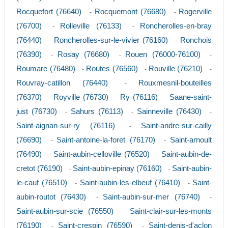
Rocquefort (76640)
Rocquemont (76680)
Rogerville
-
-
(76700)
Rolleville (76133)
Roncherolles-en-bray
-
-
(76440)
Roncherolles-sur-le-vivier (76160)
Ronchois
-
-
(76390)
Rosay (76680)
Rouen (76000-76100)
-
-
-
Roumare (76480)
Routes (76560)
Rouville (76210)
-
-
-
Rouvray-catillon (76440)
Rouxmesnil-bouteilles
-
(76370)
Royville (76730)
Ry (76116)
Saane-saint-
-
-
-
just (76730)
Sahurs (76113)
Sainneville (76430)
-
-
-
Saint-aignan-sur-ry (76116)
Saint-andre-sur-cailly
-
(76690)
Saint-antoine-la-foret (76170)
Saint-arnoult
-
-
(76490)
Saint-aubin-celloville (76520)
Saint-aubin-de-
-
-
cretot (76190)
Saint-aubin-epinay (76160)
Saint-aubin-
-
-
le-cauf (76510)
Saint-aubin-les-elbeuf (76410)
Saint-
-
-
aubin-routot (76430)
Saint-aubin-sur-mer (76740)
-
-
Saint-aubin-sur-scie (76550)
Saint-clair-sur-les-monts
-
(76190)
Saint-crespin (76590)
Saint-denis-d'aclon
-
-