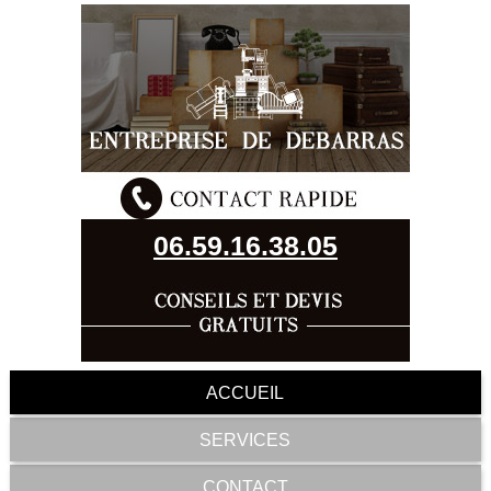
06.59.16.38.05
ACCUEIL
SERVICES
CONTACT