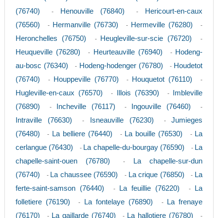
(76740)
Henouville (76840)
Hericourt-en-caux
-
-
(76560)
Hermanville (76730)
Hermeville (76280)
-
-
-
Heronchelles (76750)
Heugleville-sur-scie (76720)
-
-
Heuqueville (76280)
Heurteauville (76940)
Hodeng-
-
-
au-bosc (76340)
Hodeng-hodenger (76780)
Houdetot
-
-
(76740)
Houppeville (76770)
Houquetot (76110)
-
-
-
Hugleville-en-caux (76570)
Illois (76390)
Imbleville
-
-
(76890)
Incheville (76117)
Ingouville (76460)
-
-
-
Intraville (76630)
Isneauville (76230)
Jumieges
-
-
(76480)
La belliere (76440)
La bouille (76530)
La
-
-
-
cerlangue (76430)
La chapelle-du-bourgay (76590)
La
-
-
chapelle-saint-ouen (76780)
La chapelle-sur-dun
-
(76740)
La chaussee (76590)
La crique (76850)
La
-
-
-
ferte-saint-samson (76440)
La feuillie (76220)
La
-
-
folletiere (76190)
La fontelaye (76890)
La frenaye
-
-
(76170)
La gaillarde (76740)
La hallotiere (76780)
-
-
-