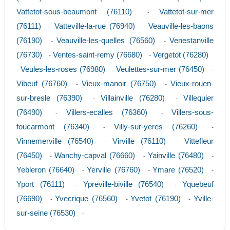
Vattetot-sous-beaumont (76110)
Vattetot-sur-mer
-
(76111)
Vatteville-la-rue (76940)
Veauville-les-baons
-
-
(76190)
Veauville-les-quelles (76560)
Venestanville
-
-
(76730)
Ventes-saint-remy (76680)
Vergetot (76280)
-
-
Veules-les-roses (76980)
Veulettes-sur-mer (76450)
-
-
-
Vibeuf (76760)
Vieux-manoir (76750)
Vieux-rouen-
-
-
sur-bresle (76390)
Villainville (76280)
Villequier
-
-
(76490)
Villers-ecalles (76360)
Villers-sous-
-
-
foucarmont (76340)
Villy-sur-yeres (76260)
-
-
Vinnemerville (76540)
Virville (76110)
Vittefleur
-
-
(76450)
Wanchy-capval (76660)
Yainville (76480)
-
-
-
Yebleron (76640)
Yerville (76760)
Ymare (76520)
-
-
-
Yport (76111)
Ypreville-biville (76540)
Yquebeuf
-
-
(76690)
Yvecrique (76560)
Yvetot (76190)
Yville-
-
-
-
sur-seine (76530)
-