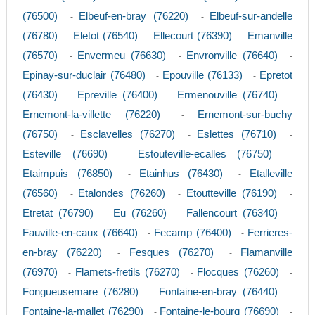
(76500)
Elbeuf-en-bray (76220)
Elbeuf-sur-andelle
-
-
(76780)
Eletot (76540)
Ellecourt (76390)
Emanville
-
-
-
(76570)
Envermeu (76630)
Envronville (76640)
-
-
-
Epinay-sur-duclair (76480)
Epouville (76133)
Epretot
-
-
(76430)
Epreville (76400)
Ermenouville (76740)
-
-
-
Ernemont-la-villette (76220)
Ernemont-sur-buchy
-
(76750)
Esclavelles (76270)
Eslettes (76710)
-
-
-
Esteville (76690)
Estouteville-ecalles (76750)
-
-
Etaimpuis (76850)
Etainhus (76430)
Etalleville
-
-
(76560)
Etalondes (76260)
Etoutteville (76190)
-
-
-
Etretat (76790)
Eu (76260)
Fallencourt (76340)
-
-
-
Fauville-en-caux (76640)
Fecamp (76400)
Ferrieres-
-
-
en-bray (76220)
Fesques (76270)
Flamanville
-
-
(76970)
Flamets-fretils (76270)
Flocques (76260)
-
-
-
Fongueusemare (76280)
Fontaine-en-bray (76440)
-
-
Fontaine-la-mallet (76290)
Fontaine-le-bourg (76690)
-
-