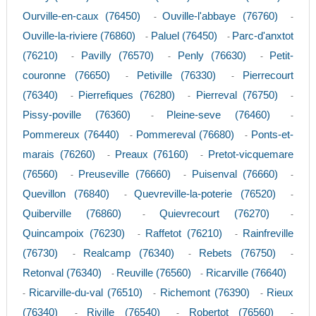
Ourville-en-caux (76450)
Ouville-l'abbaye (76760)
-
-
Ouville-la-riviere (76860)
Paluel (76450)
Parc-d'anxtot
-
-
(76210)
Pavilly (76570)
Penly (76630)
Petit-
-
-
-
couronne (76650)
Petiville (76330)
Pierrecourt
-
-
(76340)
Pierrefiques (76280)
Pierreval (76750)
-
-
-
Pissy-poville (76360)
Pleine-seve (76460)
-
-
Pommereux (76440)
Pommereval (76680)
Ponts-et-
-
-
marais (76260)
Preaux (76160)
Pretot-vicquemare
-
-
(76560)
Preuseville (76660)
Puisenval (76660)
-
-
-
Quevillon (76840)
Quevreville-la-poterie (76520)
-
-
Quiberville (76860)
Quievrecourt (76270)
-
-
Quincampoix (76230)
Raffetot (76210)
Rainfreville
-
-
(76730)
Realcamp (76340)
Rebets (76750)
-
-
-
Retonval (76340)
Reuville (76560)
Ricarville (76640)
-
-
Ricarville-du-val (76510)
Richemont (76390)
Rieux
-
-
-
(76340)
Riville (76540)
Robertot (76560)
-
-
-