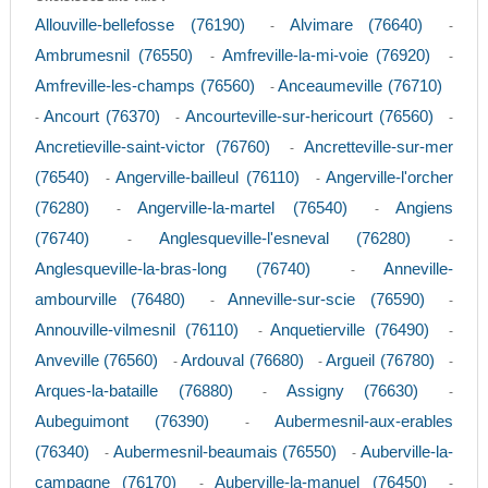
Allouville-bellefosse (76190)
Alvimare (76640)
-
-
Ambrumesnil (76550)
Amfreville-la-mi-voie (76920)
-
-
Amfreville-les-champs (76560)
Anceaumeville (76710)
-
Ancourt (76370)
Ancourteville-sur-hericourt (76560)
-
-
-
Ancretieville-saint-victor (76760)
Ancretteville-sur-mer
-
(76540)
Angerville-bailleul (76110)
Angerville-l'orcher
-
-
(76280)
Angerville-la-martel (76540)
Angiens
-
-
(76740)
Anglesqueville-l'esneval (76280)
-
-
Anglesqueville-la-bras-long (76740)
Anneville-
-
ambourville (76480)
Anneville-sur-scie (76590)
-
-
Annouville-vilmesnil (76110)
Anquetierville (76490)
-
-
Anveville (76560)
Ardouval (76680)
Argueil (76780)
-
-
-
Arques-la-bataille (76880)
Assigny (76630)
-
-
Aubeguimont (76390)
Aubermesnil-aux-erables
-
(76340)
Aubermesnil-beaumais (76550)
Auberville-la-
-
-
campagne (76170)
Auberville-la-manuel (76450)
-
-