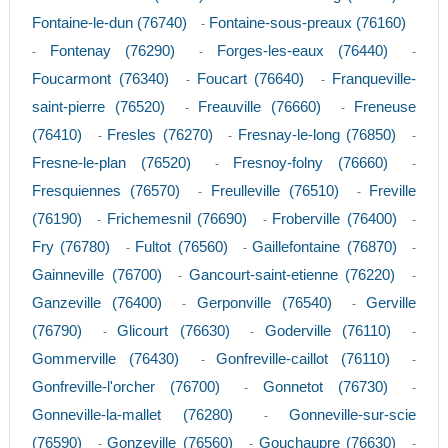
Fontaine-le-dun (76740)
Fontaine-sous-preaux (76160)
-
Fontenay (76290)
Forges-les-eaux (76440)
-
-
-
Foucarmont (76340)
Foucart (76640)
Franqueville-
-
-
saint-pierre (76520)
Freauville (76660)
Freneuse
-
-
(76410)
Fresles (76270)
Fresnay-le-long (76850)
-
-
-
Fresne-le-plan (76520)
Fresnoy-folny (76660)
-
-
Fresquiennes (76570)
Freulleville (76510)
Freville
-
-
(76190)
Frichemesnil (76690)
Froberville (76400)
-
-
-
Fry (76780)
Fultot (76560)
Gaillefontaine (76870)
-
-
-
Gainneville (76700)
Gancourt-saint-etienne (76220)
-
-
Ganzeville (76400)
Gerponville (76540)
Gerville
-
-
(76790)
Glicourt (76630)
Goderville (76110)
-
-
-
Gommerville (76430)
Gonfreville-caillot (76110)
-
-
Gonfreville-l'orcher (76700)
Gonnetot (76730)
-
-
Gonneville-la-mallet (76280)
Gonneville-sur-scie
-
(76590)
Gonzeville (76560)
Gouchaupre (76630)
-
-
-