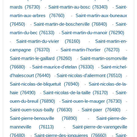
mards (76730)
Saint-martin-au-bosc (76340)
Saint-
-
-
martin-aux-arbres (76760)
Saint-martin-aux-buneaux
-
(76450)
Saint-martin-de-boscherville (76840)
Saint-
-
-
martin-du-bec (76133)
Saint-martin-du-manoir (76290)
-
Saint-martin-du-vivier (76160)
Saint-martin-en-
-
-
campagne (76370)
Saint-martin-l'hortier (76270)
-
-
Saint-martin-le-gaillard (76260)
Saint-martin-osmonville
-
(76680)
Saint-maurice-d'etelan (76330)
Saint-michel-
-
-
d'halescourt (76440)
Saint-nicolas-d'aliermont (76510)
-
-
Saint-nicolas-de-bliquetuit (76940)
Saint-nicolas-de-la-
-
haie (76490)
Saint-nicolas-de-la-taille (76170)
Saint-
-
-
ouen-du-breuil (76890)
Saint-ouen-le-mauger (76730)
-
-
Saint-ouen-sous-bailly (76630)
Saint-paer (76480)
-
-
Saint-pierre-benouville (76890)
Saint-pierre-de-
-
manneville (76113)
Saint-pierre-de-varengeville
-
(76480)
Saint-pierre-des-jonquieres (76660)
Saint-
-
-