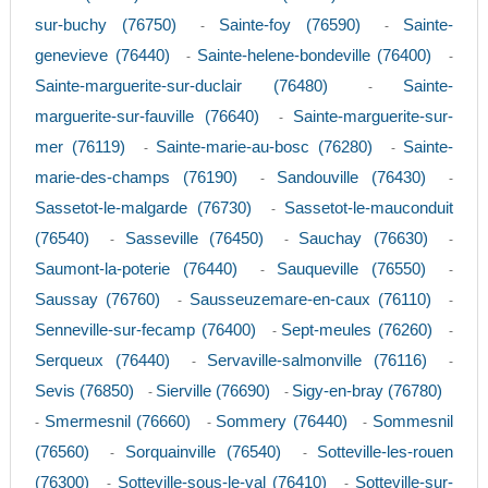
sur-buchy (76750)
Sainte-foy (76590)
Sainte-
-
-
genevieve (76440)
Sainte-helene-bondeville (76400)
-
-
Sainte-marguerite-sur-duclair (76480)
Sainte-
-
marguerite-sur-fauville (76640)
Sainte-marguerite-sur-
-
mer (76119)
Sainte-marie-au-bosc (76280)
Sainte-
-
-
marie-des-champs (76190)
Sandouville (76430)
-
-
Sassetot-le-malgarde (76730)
Sassetot-le-mauconduit
-
(76540)
Sasseville (76450)
Sauchay (76630)
-
-
-
Saumont-la-poterie (76440)
Sauqueville (76550)
-
-
Saussay (76760)
Sausseuzemare-en-caux (76110)
-
-
Senneville-sur-fecamp (76400)
Sept-meules (76260)
-
-
Serqueux (76440)
Servaville-salmonville (76116)
-
-
Sevis (76850)
Sierville (76690)
Sigy-en-bray (76780)
-
-
Smermesnil (76660)
Sommery (76440)
Sommesnil
-
-
-
(76560)
Sorquainville (76540)
Sotteville-les-rouen
-
-
(76300)
Sotteville-sous-le-val (76410)
Sotteville-sur-
-
-