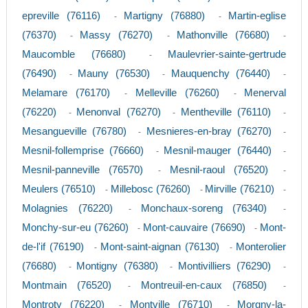
epreville (76116)
Martigny (76880)
Martin-eglise
-
-
(76370)
Massy (76270)
Mathonville (76680)
-
-
-
Maucomble (76680)
Maulevrier-sainte-gertrude
-
(76490)
Mauny (76530)
Mauquenchy (76440)
-
-
-
Melamare (76170)
Melleville (76260)
Menerval
-
-
(76220)
Menonval (76270)
Mentheville (76110)
-
-
-
Mesangueville (76780)
Mesnieres-en-bray (76270)
-
-
Mesnil-follemprise (76660)
Mesnil-mauger (76440)
-
-
Mesnil-panneville (76570)
Mesnil-raoul (76520)
-
-
Meulers (76510)
Millebosc (76260)
Mirville (76210)
-
-
-
Molagnies (76220)
Monchaux-soreng (76340)
-
-
Monchy-sur-eu (76260)
Mont-cauvaire (76690)
Mont-
-
-
de-l'if (76190)
Mont-saint-aignan (76130)
Monterolier
-
-
(76680)
Montigny (76380)
Montivilliers (76290)
-
-
-
Montmain (76520)
Montreuil-en-caux (76850)
-
-
Montroty (76220)
Montville (76710)
Morgny-la-
-
-