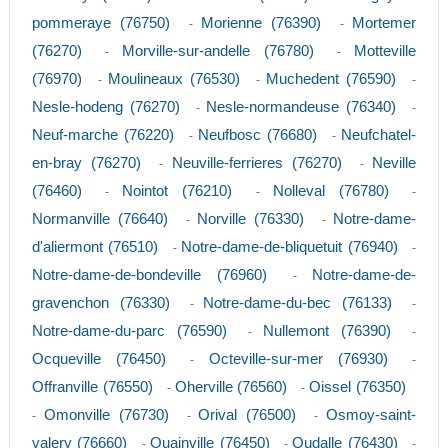
pommeraye (76750)
Morienne (76390)
Mortemer
-
-
(76270)
Morville-sur-andelle (76780)
Motteville
-
-
(76970)
Moulineaux (76530)
Muchedent (76590)
-
-
-
Nesle-hodeng (76270)
Nesle-normandeuse (76340)
-
-
Neuf-marche (76220)
Neufbosc (76680)
Neufchatel-
-
-
en-bray (76270)
Neuville-ferrieres (76270)
Neville
-
-
(76460)
Nointot (76210)
Nolleval (76780)
-
-
-
Normanville (76640)
Norville (76330)
Notre-dame-
-
-
d'aliermont (76510)
Notre-dame-de-bliquetuit (76940)
-
-
Notre-dame-de-bondeville (76960)
Notre-dame-de-
-
gravenchon (76330)
Notre-dame-du-bec (76133)
-
-
Notre-dame-du-parc (76590)
Nullemont (76390)
-
-
Ocqueville (76450)
Octeville-sur-mer (76930)
-
-
Offranville (76550)
Oherville (76560)
Oissel (76350)
-
-
Omonville (76730)
Orival (76500)
Osmoy-saint-
-
-
-
valery (76660)
Ouainville (76450)
Oudalle (76430)
-
-
-