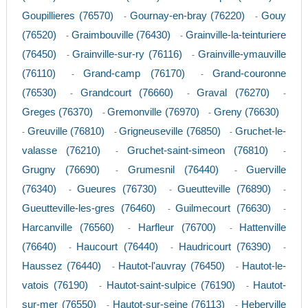
Goupillieres (76570)
Gournay-en-bray (76220)
Gouy
-
-
(76520)
Graimbouville (76430)
Grainville-la-teinturiere
-
-
(76450)
Grainville-sur-ry (76116)
Grainville-ymauville
-
-
(76110)
Grand-camp (76170)
Grand-couronne
-
-
(76530)
Grandcourt (76660)
Graval (76270)
-
-
-
Greges (76370)
Gremonville (76970)
Greny (76630)
-
-
Greuville (76810)
Grigneuseville (76850)
Gruchet-le-
-
-
-
valasse (76210)
Gruchet-saint-simeon (76810)
-
-
Grugny (76690)
Grumesnil (76440)
Guerville
-
-
(76340)
Gueures (76730)
Gueutteville (76890)
-
-
-
Gueutteville-les-gres (76460)
Guilmecourt (76630)
-
-
Harcanville (76560)
Harfleur (76700)
Hattenville
-
-
(76640)
Haucourt (76440)
Haudricourt (76390)
-
-
-
Haussez (76440)
Hautot-l'auvray (76450)
Hautot-le-
-
-
vatois (76190)
Hautot-saint-sulpice (76190)
Hautot-
-
-
sur-mer (76550)
Hautot-sur-seine (76113)
Heberville
-
-