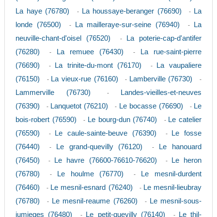
La haye (76780)
La houssaye-beranger (76690)
La
-
-
londe (76500)
La mailleraye-sur-seine (76940)
La
-
-
neuville-chant-d'oisel (76520)
La poterie-cap-d'antifer
-
(76280)
La remuee (76430)
La rue-saint-pierre
-
-
(76690)
La trinite-du-mont (76170)
La vaupaliere
-
-
(76150)
La vieux-rue (76160)
Lamberville (76730)
-
-
-
Lammerville (76730)
Landes-vieilles-et-neuves
-
(76390)
Lanquetot (76210)
Le bocasse (76690)
Le
-
-
-
bois-robert (76590)
Le bourg-dun (76740)
Le catelier
-
-
(76590)
Le caule-sainte-beuve (76390)
Le fosse
-
-
(76440)
Le grand-quevilly (76120)
Le hanouard
-
-
(76450)
Le havre (76600-76610-76620)
Le heron
-
-
(76780)
Le houlme (76770)
Le mesnil-durdent
-
-
(76460)
Le mesnil-esnard (76240)
Le mesnil-lieubray
-
-
(76780)
Le mesnil-reaume (76260)
Le mesnil-sous-
-
-
jumieges (76480)
Le petit-quevilly (76140)
Le thil-
-
-