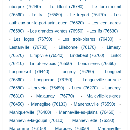
riberpre (76440)
Le tilleul (76790)
Le torp-mesnil
-
-
(76560)
Le trait (76580)
Le treport (76470)
Les
-
-
-
authieux-sur-le-port-saint-ouen (76520)
Les cent-acres
-
(76590)
Les grandes-ventes (76950)
Les ifs (76630)
-
-
Les loges (76790)
Les trois-pierres (76430)
-
-
-
Lestanville (76730)
Lillebonne (76170)
Limesy
-
-
(76570)
Limpiville (76540)
Lindebeuf (76760)
Lintot
-
-
-
(76210)
Lintot-les-bois (76590)
Londinieres (76660)
-
-
-
Longmesnil (76440)
Longroy (76260)
Longueil
-
-
(76860)
Longuerue (76750)
Longueville-sur-scie
-
-
(76590)
Louvetot (76490)
Lucy (76270)
Luneray
-
-
-
(76810)
Malaunay (76770)
Malleville-les-gres
-
-
(76450)
Maneglise (76133)
Manehouville (76590)
-
-
-
Maniquerville (76400)
Manneville-es-plains (76460)
-
-
Manneville-la-goupil (76110)
Mannevillette (76290)
-
-
Maromme (76150)
Marques (76390)
Martainville-
-
-