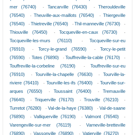
mer (76740)
Tancarville (76430)
Therouldeville
-
-
(76540)
Theuville-aux-maillots (76540)
Thiergeville
-
-
(76540)
Thietreville (76540)
Thil-manneville (76730)
-
-
-
Thiouville (76450)
Tocqueville-en-caux (76730)
-
-
Tocqueville-les-murs (76110)
Tocqueville-sur-eu
-
(76910)
Torcy-le-grand (76590)
Torcy-le-petit
-
-
(76590)
Totes (76890)
Touffreville-la-cable (76170)
-
-
-
Touffreville-la-corbeline (76190)
Touffreville-sur-eu
-
(76910)
Tourville-la-chapelle (76630)
Tourville-la-
-
-
riviere (76410)
Tourville-les-ifs (76400)
Tourville-sur-
-
-
arques (76550)
Toussaint (76400)
Tremauville
-
-
(76640)
Triquerville (76170)
Trouville (76210)
-
-
-
Turretot (76280)
Val-de-la-haye (76380)
Val-de-saane
-
-
(76890)
Valliquerville (76190)
Valmont (76540)
-
-
-
Varengeville-sur-mer (76119)
Varneville-bretteville
-
(76890)
Vassonville (76890)
Vatierville (76270)
-
-
-