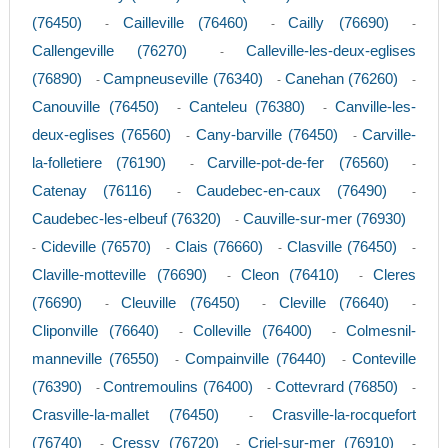
(76450)
Cailleville (76460)
Cailly (76690)
-
-
-
Callengeville (76270)
Calleville-les-deux-eglises
-
(76890)
Campneuseville (76340)
Canehan (76260)
-
-
-
Canouville (76450)
Canteleu (76380)
Canville-les-
-
-
deux-eglises (76560)
Cany-barville (76450)
Carville-
-
-
la-folletiere (76190)
Carville-pot-de-fer (76560)
-
-
Catenay (76116)
Caudebec-en-caux (76490)
-
-
Caudebec-les-elbeuf (76320)
Cauville-sur-mer (76930)
-
Cideville (76570)
Clais (76660)
Clasville (76450)
-
-
-
-
Claville-motteville (76690)
Cleon (76410)
Cleres
-
-
(76690)
Cleuville (76450)
Cleville (76640)
-
-
-
Cliponville (76640)
Colleville (76400)
Colmesnil-
-
-
manneville (76550)
Compainville (76440)
Conteville
-
-
(76390)
Contremoulins (76400)
Cottevrard (76850)
-
-
-
Crasville-la-mallet (76450)
Crasville-la-rocquefort
-
(76740)
Cressy (76720)
Criel-sur-mer (76910)
-
-
-