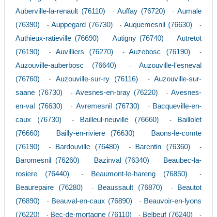
Auberville-la-renault (76110)
Auffay (76720)
Aumale
-
-
(76390)
Auppegard (76730)
Auquemesnil (76630)
-
-
-
Authieux-ratieville (76690)
Autigny (76740)
Autretot
-
-
(76190)
Auvilliers (76270)
Auzebosc (76190)
-
-
-
Auzouville-auberbosc (76640)
Auzouville-l'esneval
-
(76760)
Auzouville-sur-ry (76116)
Auzouville-sur-
-
-
saane (76730)
Avesnes-en-bray (76220)
Avesnes-
-
-
en-val (76630)
Avremesnil (76730)
Bacqueville-en-
-
-
caux (76730)
Bailleul-neuville (76660)
Baillolet
-
-
(76660)
Bailly-en-riviere (76630)
Baons-le-comte
-
-
(76190)
Bardouville (76480)
Barentin (76360)
-
-
-
Baromesnil (76260)
Bazinval (76340)
Beaubec-la-
-
-
rosiere (76440)
Beaumont-le-hareng (76850)
-
-
Beaurepaire (76280)
Beaussault (76870)
Beautot
-
-
(76890)
Beauval-en-caux (76890)
Beauvoir-en-lyons
-
-
(76220)
Bec-de-mortagne (76110)
Belbeuf (76240)
-
-
-