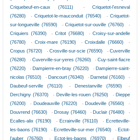
Criquebeuf-en-caux (76111)
Criquetot-l'esneval
-
(76280)
Criquetot-le-mauconduit (76540)
Criquetot-
-
-
sur-longueville (76590)
Criquetot-sur-ouville (76760)
-
-
Criquiers (76390)
Critot (76680)
Croisy-sur-andelle
-
-
(76780)
Croix-mare (76190)
Croixdalle (76660)
-
-
-
Cropus (76720)
Crosville-sur-scie (76590)
Cuverville
-
-
(76280)
Cuverville-sur-yeres (76260)
Cuy-saint-fiacre
-
-
(76220)
Dampierre-en-bray (76220)
Dampierre-saint-
-
-
nicolas (76510)
Dancourt (76340)
Darnetal (76160)
-
-
-
Daubeuf-serville (76110)
Denestanville (76590)
-
-
Derchigny (76370)
Deville-les-rouen (76250)
Dieppe
-
-
(76200)
Doudeauville (76220)
Doudeville (76560)
-
-
-
Douvrend (76630)
Drosay (76460)
Duclair (76480)
-
-
-
Ecalles-alix (76190)
Ecrainville (76110)
Ecretteville-
-
-
les-baons (76190)
Ecretteville-sur-mer (76540)
Ectot-
-
-
l'auber (76760)
Ectot-les-baons (76970)
Elbeuf
-
-