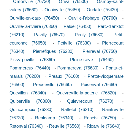
Omonville (76730)
Orival (76500)
Osmoy-saint-
-
-
-
valery (76660)
Ouainville (76450)
Oudalle (76430)
-
-
-
Ourville-en-caux (76450)
Ouville-l'abbaye (76760)
-
-
Ouville-la-riviere (76860)
Paluel (76450)
Parc-d'anxtot
-
-
(76210)
Pavilly (76570)
Penly (76630)
Petit-
-
-
-
couronne (76650)
Petiville (76330)
Pierrecourt
-
-
(76340)
Pierrefiques (76280)
Pierreval (76750)
-
-
-
Pissy-poville (76360)
Pleine-seve (76460)
-
-
Pommereux (76440)
Pommereval (76680)
Ponts-et-
-
-
marais (76260)
Preaux (76160)
Pretot-vicquemare
-
-
(76560)
Preuseville (76660)
Puisenval (76660)
-
-
-
Quevillon (76840)
Quevreville-la-poterie (76520)
-
-
Quiberville (76860)
Quievrecourt (76270)
-
-
Quincampoix (76230)
Raffetot (76210)
Rainfreville
-
-
(76730)
Realcamp (76340)
Rebets (76750)
-
-
-
Retonval (76340)
Reuville (76560)
Ricarville (76640)
-
-