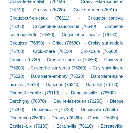
Crasville-la-mallet (76450)
Crasville-la-rocquefort
-
(76740)
Cressy (76720)
Criel-sur-mer (76910)
-
-
-
Criquebeuf-en-caux (76111)
Criquetot-l'esneval
-
(76280)
Criquetot-le-mauconduit (76540)
Criquetot-
-
-
sur-longueville (76590)
Criquetot-sur-ouville (76760)
-
-
Criquiers (76390)
Critot (76680)
Croisy-sur-andelle
-
-
(76780)
Croix-mare (76190)
Croixdalle (76660)
-
-
-
Cropus (76720)
Crosville-sur-scie (76590)
Cuverville
-
-
(76280)
Cuverville-sur-yeres (76260)
Cuy-saint-fiacre
-
-
(76220)
Dampierre-en-bray (76220)
Dampierre-saint-
-
-
nicolas (76510)
Dancourt (76340)
Darnetal (76160)
-
-
-
Daubeuf-serville (76110)
Denestanville (76590)
-
-
Derchigny (76370)
Deville-les-rouen (76250)
Dieppe
-
-
(76200)
Doudeauville (76220)
Doudeville (76560)
-
-
-
Douvrend (76630)
Drosay (76460)
Duclair (76480)
-
-
-
Ecalles-alix (76190)
Ecrainville (76110)
Ecretteville-
-
-