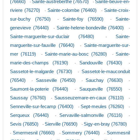
(76660)
Sainte-austreberthe (76570)
Sainte-beuve-en-
-
-
riviere (76270)
Sainte-colombe (76460)
Sainte-croix-
-
-
sur-buchy (76750)
Sainte-foy (76590)
Sainte-
-
-
genevieve (76440)
Sainte-helene-bondeville (76400)
-
-
Sainte-marguerite-sur-duclair (76480)
Sainte-
-
marguerite-sur-fauville (76640)
Sainte-marguerite-sur-
-
mer (76119)
Sainte-marie-au-bosc (76280)
Sainte-
-
-
marie-des-champs (76190)
Sandouville (76430)
-
-
Sassetot-le-malgarde (76730)
Sassetot-le-mauconduit
-
(76540)
Sasseville (76450)
Sauchay (76630)
-
-
-
Saumont-la-poterie (76440)
Sauqueville (76550)
-
-
Saussay (76760)
Sausseuzemare-en-caux (76110)
-
-
Senneville-sur-fecamp (76400)
Sept-meules (76260)
-
-
Serqueux (76440)
Servaville-salmonville (76116)
-
-
Sevis (76850)
Sierville (76690)
Sigy-en-bray (76780)
-
-
Smermesnil (76660)
Sommery (76440)
Sommesnil
-
-
-