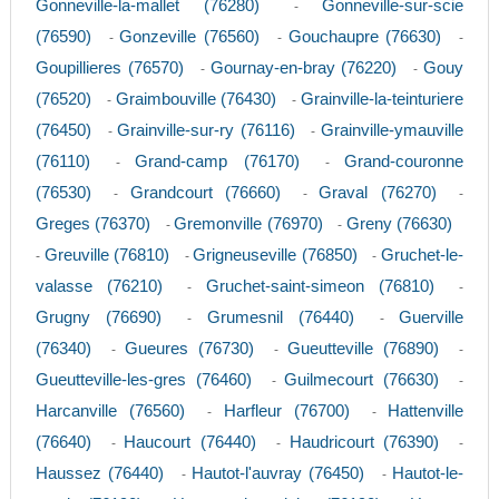
Gonneville-la-mallet (76280)
Gonneville-sur-scie
-
(76590)
Gonzeville (76560)
Gouchaupre (76630)
-
-
-
Goupillieres (76570)
Gournay-en-bray (76220)
Gouy
-
-
(76520)
Graimbouville (76430)
Grainville-la-teinturiere
-
-
(76450)
Grainville-sur-ry (76116)
Grainville-ymauville
-
-
(76110)
Grand-camp (76170)
Grand-couronne
-
-
(76530)
Grandcourt (76660)
Graval (76270)
-
-
-
Greges (76370)
Gremonville (76970)
Greny (76630)
-
-
Greuville (76810)
Grigneuseville (76850)
Gruchet-le-
-
-
-
valasse (76210)
Gruchet-saint-simeon (76810)
-
-
Grugny (76690)
Grumesnil (76440)
Guerville
-
-
(76340)
Gueures (76730)
Gueutteville (76890)
-
-
-
Gueutteville-les-gres (76460)
Guilmecourt (76630)
-
-
Harcanville (76560)
Harfleur (76700)
Hattenville
-
-
(76640)
Haucourt (76440)
Haudricourt (76390)
-
-
-
Haussez (76440)
Hautot-l'auvray (76450)
Hautot-le-
-
-