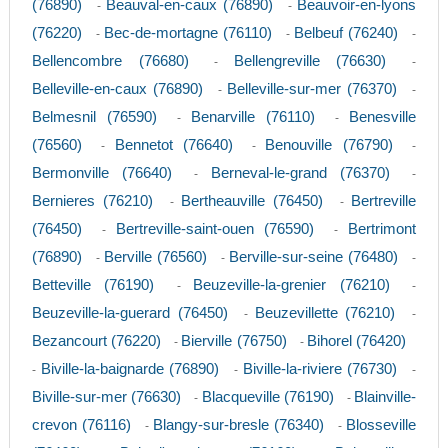
(76890)
Beauval-en-caux (76890)
Beauvoir-en-lyons
-
-
(76220)
Bec-de-mortagne (76110)
Belbeuf (76240)
-
-
-
Bellencombre (76680)
Bellengreville (76630)
-
-
Belleville-en-caux (76890)
Belleville-sur-mer (76370)
-
-
Belmesnil (76590)
Benarville (76110)
Benesville
-
-
(76560)
Bennetot (76640)
Benouville (76790)
-
-
-
Bermonville (76640)
Berneval-le-grand (76370)
-
-
Bernieres (76210)
Bertheauville (76450)
Bertreville
-
-
(76450)
Bertreville-saint-ouen (76590)
Bertrimont
-
-
(76890)
Berville (76560)
Berville-sur-seine (76480)
-
-
-
Betteville (76190)
Beuzeville-la-grenier (76210)
-
-
Beuzeville-la-guerard (76450)
Beuzevillette (76210)
-
-
Bezancourt (76220)
Bierville (76750)
Bihorel (76420)
-
-
Biville-la-baignarde (76890)
Biville-la-riviere (76730)
-
-
-
Biville-sur-mer (76630)
Blacqueville (76190)
Blainville-
-
-
crevon (76116)
Blangy-sur-bresle (76340)
Blosseville
-
-