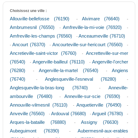
Choisissez une ville :
Allouville-bellefosse (76190)
Alvimare (76640)
-
-
Ambrumesnil (76550)
Amfreville-la-mi-voie (76920)
-
-
Amfreville-les-champs (76560)
Anceaumeville (76710)
-
Ancourt (76370)
Ancourteville-sur-hericourt (76560)
-
-
-
Ancretieville-saint-victor (76760)
Ancretteville-sur-mer
-
(76540)
Angerville-bailleul (76110)
Angerville-l'orcher
-
-
(76280)
Angerville-la-martel (76540)
Angiens
-
-
(76740)
Anglesqueville-l'esneval (76280)
-
-
Anglesqueville-la-bras-long (76740)
Anneville-
-
ambourville (76480)
Anneville-sur-scie (76590)
-
-
Annouville-vilmesnil (76110)
Anquetierville (76490)
-
-
Anveville (76560)
Ardouval (76680)
Argueil (76780)
-
-
-
Arques-la-bataille (76880)
Assigny (76630)
-
-
Aubeguimont (76390)
Aubermesnil-aux-erables
-