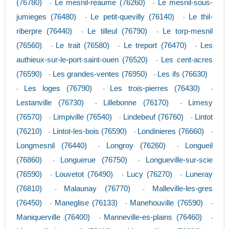
(76780)
Le mesnil-reaume (76260)
Le mesnil-sous-
-
-
jumieges (76480)
Le petit-quevilly (76140)
Le thil-
-
-
riberpre (76440)
Le tilleul (76790)
Le torp-mesnil
-
-
(76560)
Le trait (76580)
Le treport (76470)
Les
-
-
-
authieux-sur-le-port-saint-ouen (76520)
Les cent-acres
-
(76590)
Les grandes-ventes (76950)
Les ifs (76630)
-
-
Les loges (76790)
Les trois-pierres (76430)
-
-
-
Lestanville (76730)
Lillebonne (76170)
Limesy
-
-
(76570)
Limpiville (76540)
Lindebeuf (76760)
Lintot
-
-
-
(76210)
Lintot-les-bois (76590)
Londinieres (76660)
-
-
-
Longmesnil (76440)
Longroy (76260)
Longueil
-
-
(76860)
Longuerue (76750)
Longueville-sur-scie
-
-
(76590)
Louvetot (76490)
Lucy (76270)
Luneray
-
-
-
(76810)
Malaunay (76770)
Malleville-les-gres
-
-
(76450)
Maneglise (76133)
Manehouville (76590)
-
-
-
Maniquerville (76400)
Manneville-es-plains (76460)
-
-