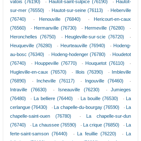
vatois (76190)
Hautot-saint-sulpice (76190)
Hautot-
-
-
sur-mer (76550)
Hautot-sur-seine (76113)
Heberville
-
-
(76740)
Henouville (76840)
Hericourt-en-caux
-
-
(76560)
Hermanville (76730)
Hermeville (76280)
-
-
-
Heronchelles (76750)
Heugleville-sur-scie (76720)
-
-
Heuqueville (76280)
Heurteauville (76940)
Hodeng-
-
-
au-bosc (76340)
Hodeng-hodenger (76780)
Houdetot
-
-
(76740)
Houppeville (76770)
Houquetot (76110)
-
-
-
Hugleville-en-caux (76570)
Illois (76390)
Imbleville
-
-
(76890)
Incheville (76117)
Ingouville (76460)
-
-
-
Intraville (76630)
Isneauville (76230)
Jumieges
-
-
(76480)
La belliere (76440)
La bouille (76530)
La
-
-
-
cerlangue (76430)
La chapelle-du-bourgay (76590)
La
-
-
chapelle-saint-ouen (76780)
La chapelle-sur-dun
-
(76740)
La chaussee (76590)
La crique (76850)
La
-
-
-
ferte-saint-samson (76440)
La feuillie (76220)
La
-
-