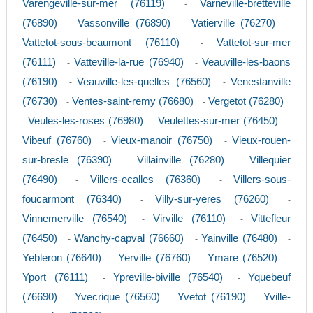
Varengeville-sur-mer (76119)
Varneville-bretteville
-
(76890)
Vassonville (76890)
Vatierville (76270)
-
-
-
Vattetot-sous-beaumont (76110)
Vattetot-sur-mer
-
(76111)
Vatteville-la-rue (76940)
Veauville-les-baons
-
-
(76190)
Veauville-les-quelles (76560)
Venestanville
-
-
(76730)
Ventes-saint-remy (76680)
Vergetot (76280)
-
-
Veules-les-roses (76980)
Veulettes-sur-mer (76450)
-
-
-
Vibeuf (76760)
Vieux-manoir (76750)
Vieux-rouen-
-
-
sur-bresle (76390)
Villainville (76280)
Villequier
-
-
(76490)
Villers-ecalles (76360)
Villers-sous-
-
-
foucarmont (76340)
Villy-sur-yeres (76260)
-
-
Vinnemerville (76540)
Virville (76110)
Vittefleur
-
-
(76450)
Wanchy-capval (76660)
Yainville (76480)
-
-
-
Yebleron (76640)
Yerville (76760)
Ymare (76520)
-
-
-
Yport (76111)
Ypreville-biville (76540)
Yquebeuf
-
-
(76690)
Yvecrique (76560)
Yvetot (76190)
Yville-
-
-
-