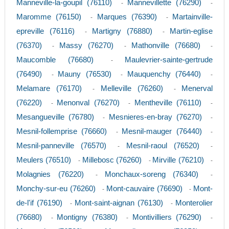
Manneville-la-goupil (76110)
Mannevillette (76290)
-
-
Maromme (76150)
Marques (76390)
Martainville-
-
-
epreville (76116)
Martigny (76880)
Martin-eglise
-
-
(76370)
Massy (76270)
Mathonville (76680)
-
-
-
Maucomble (76680)
Maulevrier-sainte-gertrude
-
(76490)
Mauny (76530)
Mauquenchy (76440)
-
-
-
Melamare (76170)
Melleville (76260)
Menerval
-
-
(76220)
Menonval (76270)
Mentheville (76110)
-
-
-
Mesangueville (76780)
Mesnieres-en-bray (76270)
-
-
Mesnil-follemprise (76660)
Mesnil-mauger (76440)
-
-
Mesnil-panneville (76570)
Mesnil-raoul (76520)
-
-
Meulers (76510)
Millebosc (76260)
Mirville (76210)
-
-
-
Molagnies (76220)
Monchaux-soreng (76340)
-
-
Monchy-sur-eu (76260)
Mont-cauvaire (76690)
Mont-
-
-
de-l'if (76190)
Mont-saint-aignan (76130)
Monterolier
-
-
(76680)
Montigny (76380)
Montivilliers (76290)
-
-
-