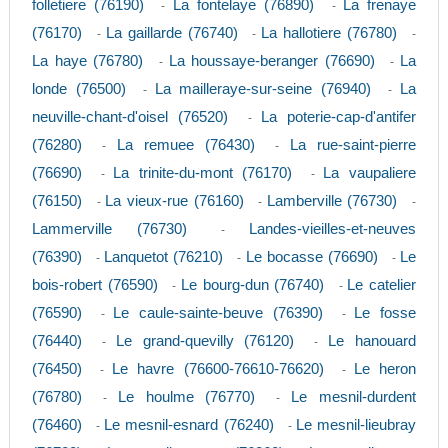
folletiere (76190)
La fontelaye (76890)
La frenaye
-
-
(76170)
La gaillarde (76740)
La hallotiere (76780)
-
-
-
La haye (76780)
La houssaye-beranger (76690)
La
-
-
londe (76500)
La mailleraye-sur-seine (76940)
La
-
-
neuville-chant-d'oisel (76520)
La poterie-cap-d'antifer
-
(76280)
La remuee (76430)
La rue-saint-pierre
-
-
(76690)
La trinite-du-mont (76170)
La vaupaliere
-
-
(76150)
La vieux-rue (76160)
Lamberville (76730)
-
-
-
Lammerville (76730)
Landes-vieilles-et-neuves
-
(76390)
Lanquetot (76210)
Le bocasse (76690)
Le
-
-
-
bois-robert (76590)
Le bourg-dun (76740)
Le catelier
-
-
(76590)
Le caule-sainte-beuve (76390)
Le fosse
-
-
(76440)
Le grand-quevilly (76120)
Le hanouard
-
-
(76450)
Le havre (76600-76610-76620)
Le heron
-
-
(76780)
Le houlme (76770)
Le mesnil-durdent
-
-
(76460)
Le mesnil-esnard (76240)
Le mesnil-lieubray
-
-