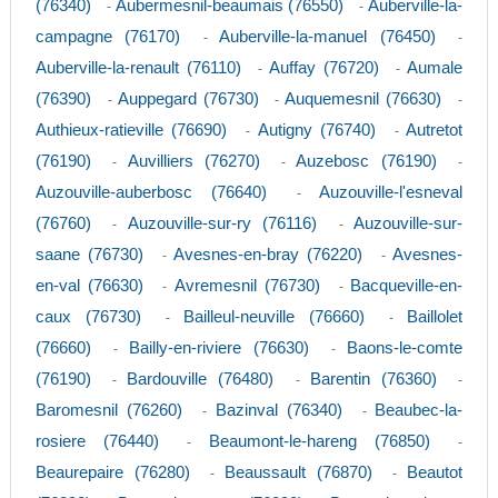
(76340)
Aubermesnil-beaumais (76550)
Auberville-la-
-
-
campagne (76170)
Auberville-la-manuel (76450)
-
-
Auberville-la-renault (76110)
Auffay (76720)
Aumale
-
-
(76390)
Auppegard (76730)
Auquemesnil (76630)
-
-
-
Authieux-ratieville (76690)
Autigny (76740)
Autretot
-
-
(76190)
Auvilliers (76270)
Auzebosc (76190)
-
-
-
Auzouville-auberbosc (76640)
Auzouville-l'esneval
-
(76760)
Auzouville-sur-ry (76116)
Auzouville-sur-
-
-
saane (76730)
Avesnes-en-bray (76220)
Avesnes-
-
-
en-val (76630)
Avremesnil (76730)
Bacqueville-en-
-
-
caux (76730)
Bailleul-neuville (76660)
Baillolet
-
-
(76660)
Bailly-en-riviere (76630)
Baons-le-comte
-
-
(76190)
Bardouville (76480)
Barentin (76360)
-
-
-
Baromesnil (76260)
Bazinval (76340)
Beaubec-la-
-
-
rosiere (76440)
Beaumont-le-hareng (76850)
-
-
Beaurepaire (76280)
Beaussault (76870)
Beautot
-
-