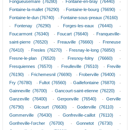
Fongueusemare (76280)
Fontaine-en-bray (76440)
-
-
Fontaine-la-mallet (76290)
Fontaine-le-bourg (76690)
-
-
Fontaine-le-dun (76740)
Fontaine-sous-preaux (76160)
-
Fontenay (76290)
Forges-les-eaux (76440)
-
-
-
Foucarmont (76340)
Foucart (76640)
Franqueville-
-
-
saint-pierre (76520)
Freauville (76660)
Freneuse
-
-
(76410)
Fresles (76270)
Fresnay-le-long (76850)
-
-
-
Fresne-le-plan (76520)
Fresnoy-folny (76660)
-
-
Fresquiennes (76570)
Freulleville (76510)
Freville
-
-
(76190)
Frichemesnil (76690)
Froberville (76400)
-
-
-
Fry (76780)
Fultot (76560)
Gaillefontaine (76870)
-
-
-
Gainneville (76700)
Gancourt-saint-etienne (76220)
-
-
Ganzeville (76400)
Gerponville (76540)
Gerville
-
-
(76790)
Glicourt (76630)
Goderville (76110)
-
-
-
Gommerville (76430)
Gonfreville-caillot (76110)
-
-
Gonfreville-l'orcher (76700)
Gonnetot (76730)
-
-