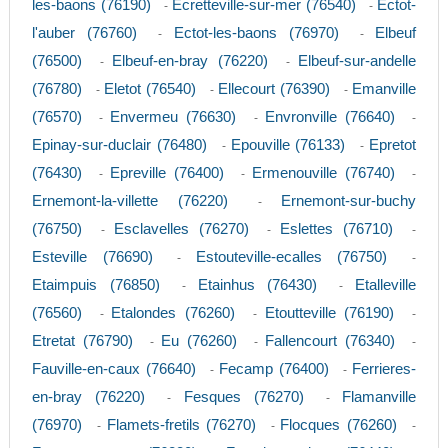
les-baons (76190)
Ecretteville-sur-mer (76540)
Ectot-
-
-
l'auber (76760)
Ectot-les-baons (76970)
Elbeuf
-
-
(76500)
Elbeuf-en-bray (76220)
Elbeuf-sur-andelle
-
-
(76780)
Eletot (76540)
Ellecourt (76390)
Emanville
-
-
-
(76570)
Envermeu (76630)
Envronville (76640)
-
-
-
Epinay-sur-duclair (76480)
Epouville (76133)
Epretot
-
-
(76430)
Epreville (76400)
Ermenouville (76740)
-
-
-
Ernemont-la-villette (76220)
Ernemont-sur-buchy
-
(76750)
Esclavelles (76270)
Eslettes (76710)
-
-
-
Esteville (76690)
Estouteville-ecalles (76750)
-
-
Etaimpuis (76850)
Etainhus (76430)
Etalleville
-
-
(76560)
Etalondes (76260)
Etoutteville (76190)
-
-
-
Etretat (76790)
Eu (76260)
Fallencourt (76340)
-
-
-
Fauville-en-caux (76640)
Fecamp (76400)
Ferrieres-
-
-
en-bray (76220)
Fesques (76270)
Flamanville
-
-
(76970)
Flamets-fretils (76270)
Flocques (76260)
-
-
-