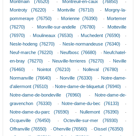
Montmain (76520)
Montreuil-en-caux (76850)
-
-
Montroty (76220)
Montville (76710)
Morgny-la-
-
-
pommeraye (76750)
Morienne (76390)
Mortemer
-
-
(76270)
Morville-sur-andelle (76780)
Motteville
-
-
(76970)
Moulineaux (76530)
Muchedent (76590)
-
-
-
Nesle-hodeng (76270)
Nesle-normandeuse (76340)
-
-
Neuf-marche (76220)
Neufbosc (76680)
Neufchatel-
-
-
en-bray (76270)
Neuville-ferrieres (76270)
Neville
-
-
(76460)
Nointot (76210)
Nolleval (76780)
-
-
-
Normanville (76640)
Norville (76330)
Notre-dame-
-
-
d'aliermont (76510)
Notre-dame-de-bliquetuit (76940)
-
-
Notre-dame-de-bondeville (76960)
Notre-dame-de-
-
gravenchon (76330)
Notre-dame-du-bec (76133)
-
-
Notre-dame-du-parc (76590)
Nullemont (76390)
-
-
Ocqueville (76450)
Octeville-sur-mer (76930)
-
-
Offranville (76550)
Oherville (76560)
Oissel (76350)
-
-