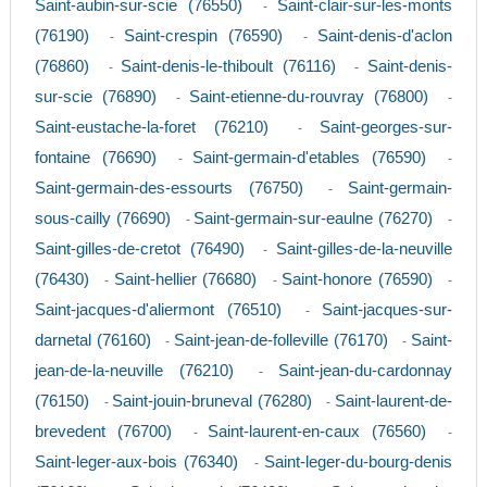
Saint-aubin-sur-scie (76550)
Saint-clair-sur-les-monts
-
(76190)
Saint-crespin (76590)
Saint-denis-d'aclon
-
-
(76860)
Saint-denis-le-thiboult (76116)
Saint-denis-
-
-
sur-scie (76890)
Saint-etienne-du-rouvray (76800)
-
-
Saint-eustache-la-foret (76210)
Saint-georges-sur-
-
fontaine (76690)
Saint-germain-d'etables (76590)
-
-
Saint-germain-des-essourts (76750)
Saint-germain-
-
sous-cailly (76690)
Saint-germain-sur-eaulne (76270)
-
-
Saint-gilles-de-cretot (76490)
Saint-gilles-de-la-neuville
-
(76430)
Saint-hellier (76680)
Saint-honore (76590)
-
-
-
Saint-jacques-d'aliermont (76510)
Saint-jacques-sur-
-
darnetal (76160)
Saint-jean-de-folleville (76170)
Saint-
-
-
jean-de-la-neuville (76210)
Saint-jean-du-cardonnay
-
(76150)
Saint-jouin-bruneval (76280)
Saint-laurent-de-
-
-
brevedent (76700)
Saint-laurent-en-caux (76560)
-
-
Saint-leger-aux-bois (76340)
Saint-leger-du-bourg-denis
-