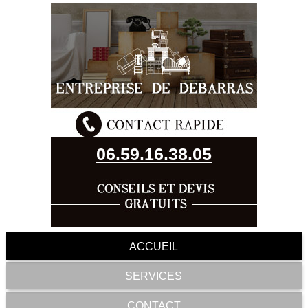
06.59.16.38.05
ACCUEIL
SERVICES
CONTACT