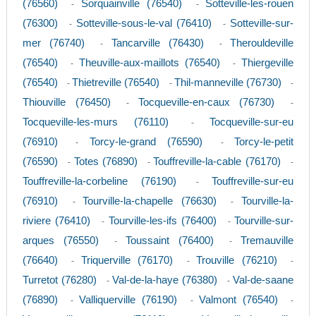
(76560)
Sorquainville (76540)
Sotteville-les-rouen
-
-
(76300)
Sotteville-sous-le-val (76410)
Sotteville-sur-
-
-
mer (76740)
Tancarville (76430)
Therouldeville
-
-
(76540)
Theuville-aux-maillots (76540)
Thiergeville
-
-
(76540)
Thietreville (76540)
Thil-manneville (76730)
-
-
-
Thiouville (76450)
Tocqueville-en-caux (76730)
-
-
Tocqueville-les-murs (76110)
Tocqueville-sur-eu
-
(76910)
Torcy-le-grand (76590)
Torcy-le-petit
-
-
(76590)
Totes (76890)
Touffreville-la-cable (76170)
-
-
-
Touffreville-la-corbeline (76190)
Touffreville-sur-eu
-
(76910)
Tourville-la-chapelle (76630)
Tourville-la-
-
-
riviere (76410)
Tourville-les-ifs (76400)
Tourville-sur-
-
-
arques (76550)
Toussaint (76400)
Tremauville
-
-
(76640)
Triquerville (76170)
Trouville (76210)
-
-
-
Turretot (76280)
Val-de-la-haye (76380)
Val-de-saane
-
-
(76890)
Valliquerville (76190)
Valmont (76540)
-
-
-