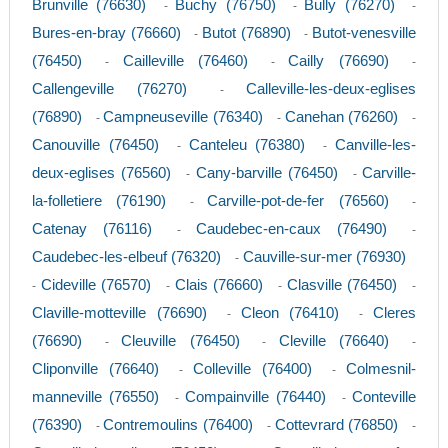
Brunville (76630)
Buchy (76750)
Bully (76270)
-
-
-
Bures-en-bray (76660)
Butot (76890)
Butot-venesville
-
-
(76450)
Cailleville (76460)
Cailly (76690)
-
-
-
Callengeville (76270)
Calleville-les-deux-eglises
-
(76890)
Campneuseville (76340)
Canehan (76260)
-
-
-
Canouville (76450)
Canteleu (76380)
Canville-les-
-
-
deux-eglises (76560)
Cany-barville (76450)
Carville-
-
-
la-folletiere (76190)
Carville-pot-de-fer (76560)
-
-
Catenay (76116)
Caudebec-en-caux (76490)
-
-
Caudebec-les-elbeuf (76320)
Cauville-sur-mer (76930)
-
Cideville (76570)
Clais (76660)
Clasville (76450)
-
-
-
-
Claville-motteville (76690)
Cleon (76410)
Cleres
-
-
(76690)
Cleuville (76450)
Cleville (76640)
-
-
-
Cliponville (76640)
Colleville (76400)
Colmesnil-
-
-
manneville (76550)
Compainville (76440)
Conteville
-
-
(76390)
Contremoulins (76400)
Cottevrard (76850)
-
-
-