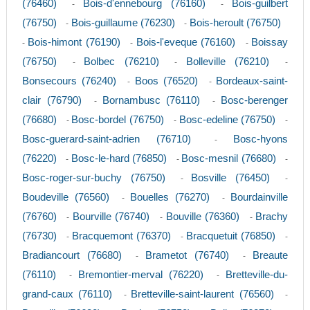
(76460)
Bois-d'ennebourg (76160)
Bois-guilbert
-
-
(76750)
Bois-guillaume (76230)
Bois-heroult (76750)
-
-
Bois-himont (76190)
Bois-l'eveque (76160)
Boissay
-
-
-
(76750)
Bolbec (76210)
Bolleville (76210)
-
-
-
Bonsecours (76240)
Boos (76520)
Bordeaux-saint-
-
-
clair (76790)
Bornambusc (76110)
Bosc-berenger
-
-
(76680)
Bosc-bordel (76750)
Bosc-edeline (76750)
-
-
-
Bosc-guerard-saint-adrien (76710)
Bosc-hyons
-
(76220)
Bosc-le-hard (76850)
Bosc-mesnil (76680)
-
-
-
Bosc-roger-sur-buchy (76750)
Bosville (76450)
-
-
Boudeville (76560)
Bouelles (76270)
Bourdainville
-
-
(76760)
Bourville (76740)
Bouville (76360)
Brachy
-
-
-
(76730)
Bracquemont (76370)
Bracquetuit (76850)
-
-
-
Bradiancourt (76680)
Brametot (76740)
Breaute
-
-
(76110)
Bremontier-merval (76220)
Bretteville-du-
-
-
grand-caux (76110)
Bretteville-saint-laurent (76560)
-
-