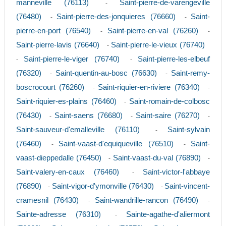
manneville (76113)
Saint-pierre-de-varengeville
-
(76480)
Saint-pierre-des-jonquieres (76660)
Saint-
-
-
pierre-en-port (76540)
Saint-pierre-en-val (76260)
-
-
Saint-pierre-lavis (76640)
Saint-pierre-le-vieux (76740)
-
Saint-pierre-le-viger (76740)
Saint-pierre-les-elbeuf
-
-
(76320)
Saint-quentin-au-bosc (76630)
Saint-remy-
-
-
boscrocourt (76260)
Saint-riquier-en-riviere (76340)
-
-
Saint-riquier-es-plains (76460)
Saint-romain-de-colbosc
-
(76430)
Saint-saens (76680)
Saint-saire (76270)
-
-
-
Saint-sauveur-d'emalleville (76110)
Saint-sylvain
-
(76460)
Saint-vaast-d'equiqueville (76510)
Saint-
-
-
vaast-dieppedalle (76450)
Saint-vaast-du-val (76890)
-
-
Saint-valery-en-caux (76460)
Saint-victor-l'abbaye
-
(76890)
Saint-vigor-d'ymonville (76430)
Saint-vincent-
-
-
cramesnil (76430)
Saint-wandrille-rancon (76490)
-
-
Sainte-adresse (76310)
Sainte-agathe-d'aliermont
-