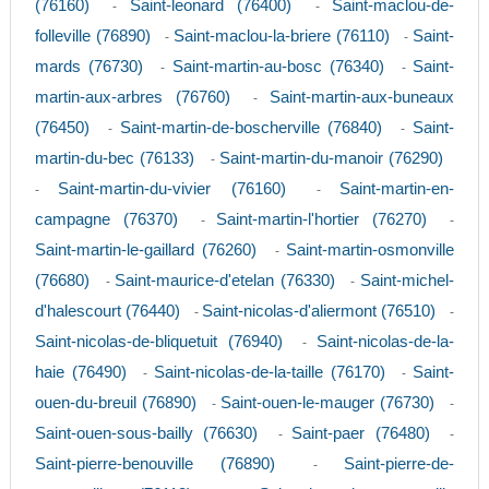
(76160)
Saint-leonard (76400)
Saint-maclou-de-
-
-
folleville (76890)
Saint-maclou-la-briere (76110)
Saint-
-
-
mards (76730)
Saint-martin-au-bosc (76340)
Saint-
-
-
martin-aux-arbres (76760)
Saint-martin-aux-buneaux
-
(76450)
Saint-martin-de-boscherville (76840)
Saint-
-
-
martin-du-bec (76133)
Saint-martin-du-manoir (76290)
-
Saint-martin-du-vivier (76160)
Saint-martin-en-
-
-
campagne (76370)
Saint-martin-l'hortier (76270)
-
-
Saint-martin-le-gaillard (76260)
Saint-martin-osmonville
-
(76680)
Saint-maurice-d'etelan (76330)
Saint-michel-
-
-
d'halescourt (76440)
Saint-nicolas-d'aliermont (76510)
-
-
Saint-nicolas-de-bliquetuit (76940)
Saint-nicolas-de-la-
-
haie (76490)
Saint-nicolas-de-la-taille (76170)
Saint-
-
-
ouen-du-breuil (76890)
Saint-ouen-le-mauger (76730)
-
-
Saint-ouen-sous-bailly (76630)
Saint-paer (76480)
-
-
Saint-pierre-benouville (76890)
Saint-pierre-de-
-