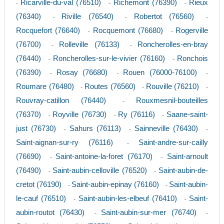
Ricarville-du-val (76510)
Richemont (76390)
Rieux
-
-
-
(76340)
Riville (76540)
Robertot (76560)
-
-
-
Rocquefort (76640)
Rocquemont (76680)
Rogerville
-
-
(76700)
Rolleville (76133)
Roncherolles-en-bray
-
-
(76440)
Roncherolles-sur-le-vivier (76160)
Ronchois
-
-
(76390)
Rosay (76680)
Rouen (76000-76100)
-
-
-
Roumare (76480)
Routes (76560)
Rouville (76210)
-
-
-
Rouvray-catillon (76440)
Rouxmesnil-bouteilles
-
(76370)
Royville (76730)
Ry (76116)
Saane-saint-
-
-
-
just (76730)
Sahurs (76113)
Sainneville (76430)
-
-
-
Saint-aignan-sur-ry (76116)
Saint-andre-sur-cailly
-
(76690)
Saint-antoine-la-foret (76170)
Saint-arnoult
-
-
(76490)
Saint-aubin-celloville (76520)
Saint-aubin-de-
-
-
cretot (76190)
Saint-aubin-epinay (76160)
Saint-aubin-
-
-
le-cauf (76510)
Saint-aubin-les-elbeuf (76410)
Saint-
-
-
aubin-routot (76430)
Saint-aubin-sur-mer (76740)
-
-