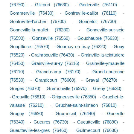
(76790)
Glicourt (76630)
Goderville (76110)
-
-
-
Gommerville (76430)
Gonfreville-caillot (76110)
-
-
Gonfreville-l'orcher (76700)
Gonnetot (76730)
-
-
Gonneville-la-mallet (76280)
Gonneville-sur-scie
-
(76590)
Gonzeville (76560)
Gouchaupre (76630)
-
-
-
Goupillieres (76570)
Gournay-en-bray (76220)
Gouy
-
-
(76520)
Graimbouville (76430)
Grainville-la-teinturiere
-
-
(76450)
Grainville-sur-ry (76116)
Grainville-ymauville
-
-
(76110)
Grand-camp (76170)
Grand-couronne
-
-
(76530)
Grandcourt (76660)
Graval (76270)
-
-
-
Greges (76370)
Gremonville (76970)
Greny (76630)
-
-
Greuville (76810)
Grigneuseville (76850)
Gruchet-le-
-
-
-
valasse (76210)
Gruchet-saint-simeon (76810)
-
-
Grugny (76690)
Grumesnil (76440)
Guerville
-
-
(76340)
Gueures (76730)
Gueutteville (76890)
-
-
-
Gueutteville-les-gres (76460)
Guilmecourt (76630)
-
-