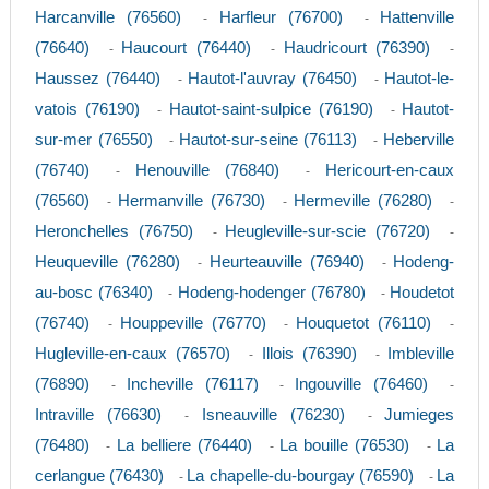
Harcanville (76560)
Harfleur (76700)
Hattenville
-
-
(76640)
Haucourt (76440)
Haudricourt (76390)
-
-
-
Haussez (76440)
Hautot-l'auvray (76450)
Hautot-le-
-
-
vatois (76190)
Hautot-saint-sulpice (76190)
Hautot-
-
-
sur-mer (76550)
Hautot-sur-seine (76113)
Heberville
-
-
(76740)
Henouville (76840)
Hericourt-en-caux
-
-
(76560)
Hermanville (76730)
Hermeville (76280)
-
-
-
Heronchelles (76750)
Heugleville-sur-scie (76720)
-
-
Heuqueville (76280)
Heurteauville (76940)
Hodeng-
-
-
au-bosc (76340)
Hodeng-hodenger (76780)
Houdetot
-
-
(76740)
Houppeville (76770)
Houquetot (76110)
-
-
-
Hugleville-en-caux (76570)
Illois (76390)
Imbleville
-
-
(76890)
Incheville (76117)
Ingouville (76460)
-
-
-
Intraville (76630)
Isneauville (76230)
Jumieges
-
-
(76480)
La belliere (76440)
La bouille (76530)
La
-
-
-
cerlangue (76430)
La chapelle-du-bourgay (76590)
La
-
-