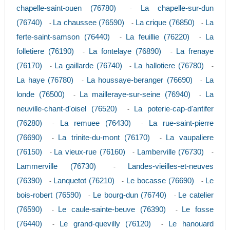
chapelle-saint-ouen (76780)
La chapelle-sur-dun
-
(76740)
La chaussee (76590)
La crique (76850)
La
-
-
-
ferte-saint-samson (76440)
La feuillie (76220)
La
-
-
folletiere (76190)
La fontelaye (76890)
La frenaye
-
-
(76170)
La gaillarde (76740)
La hallotiere (76780)
-
-
-
La haye (76780)
La houssaye-beranger (76690)
La
-
-
londe (76500)
La mailleraye-sur-seine (76940)
La
-
-
neuville-chant-d'oisel (76520)
La poterie-cap-d'antifer
-
(76280)
La remuee (76430)
La rue-saint-pierre
-
-
(76690)
La trinite-du-mont (76170)
La vaupaliere
-
-
(76150)
La vieux-rue (76160)
Lamberville (76730)
-
-
-
Lammerville (76730)
Landes-vieilles-et-neuves
-
(76390)
Lanquetot (76210)
Le bocasse (76690)
Le
-
-
-
bois-robert (76590)
Le bourg-dun (76740)
Le catelier
-
-
(76590)
Le caule-sainte-beuve (76390)
Le fosse
-
-
(76440)
Le grand-quevilly (76120)
Le hanouard
-
-