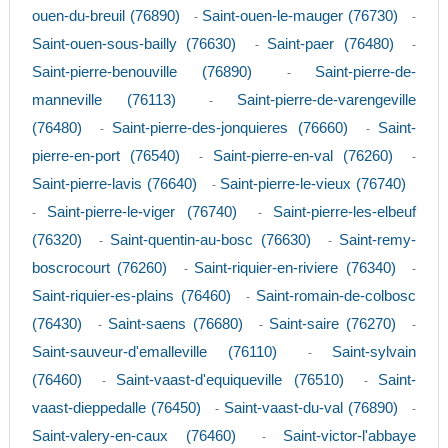
ouen-du-breuil (76890)
Saint-ouen-le-mauger (76730)
-
-
Saint-ouen-sous-bailly (76630)
Saint-paer (76480)
-
-
Saint-pierre-benouville (76890)
Saint-pierre-de-
-
manneville (76113)
Saint-pierre-de-varengeville
-
(76480)
Saint-pierre-des-jonquieres (76660)
Saint-
-
-
pierre-en-port (76540)
Saint-pierre-en-val (76260)
-
-
Saint-pierre-lavis (76640)
Saint-pierre-le-vieux (76740)
-
Saint-pierre-le-viger (76740)
Saint-pierre-les-elbeuf
-
-
(76320)
Saint-quentin-au-bosc (76630)
Saint-remy-
-
-
boscrocourt (76260)
Saint-riquier-en-riviere (76340)
-
-
Saint-riquier-es-plains (76460)
Saint-romain-de-colbosc
-
(76430)
Saint-saens (76680)
Saint-saire (76270)
-
-
-
Saint-sauveur-d'emalleville (76110)
Saint-sylvain
-
(76460)
Saint-vaast-d'equiqueville (76510)
Saint-
-
-
vaast-dieppedalle (76450)
Saint-vaast-du-val (76890)
-
-
Saint-valery-en-caux (76460)
Saint-victor-l'abbaye
-