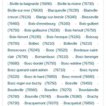
Biville-la-baignarde (76890)
Biville-la-riviere (76730)
-
-
-
Biville-sur-mer (76630)
Blacqueville (76190)
Blainville-
-
-
crevon (76116)
Blangy-sur-bresle (76340)
Blosseville
-
-
(76460)
Bois-d'ennebourg (76160)
Bois-guilbert
-
-
(76750)
Bois-guillaume (76230)
Bois-heroult (76750)
-
-
Bois-himont (76190)
Bois-l'eveque (76160)
Boissay
-
-
-
(76750)
Bolbec (76210)
Bolleville (76210)
-
-
-
Bonsecours (76240)
Boos (76520)
Bordeaux-saint-
-
-
clair (76790)
Bornambusc (76110)
Bosc-berenger
-
-
(76680)
Bosc-bordel (76750)
Bosc-edeline (76750)
-
-
-
Bosc-guerard-saint-adrien (76710)
Bosc-hyons
-
(76220)
Bosc-le-hard (76850)
Bosc-mesnil (76680)
-
-
-
Bosc-roger-sur-buchy (76750)
Bosville (76450)
-
-
Boudeville (76560)
Bouelles (76270)
Bourdainville
-
-
(76760)
Bourville (76740)
Bouville (76360)
Brachy
-
-
-
(76730)
Bracquemont (76370)
Bracquetuit (76850)
-
-
-