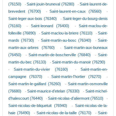
(76150)
Saint-jouin-bruneval (76280)
Saint-laurent-de-
-
-
brevedent (76700)
Saint-laurent-en-caux (76560)
-
-
Saint-leger-aux-bois (76340)
Saint-leger-du-bourg-denis
-
(76160)
Saint-leonard (76400)
Saint-maclou-de-
-
-
folleville (76890)
Saint-maclou-la-briere (76110)
Saint-
-
-
mards (76730)
Saint-martin-au-bosc (76340)
Saint-
-
-
martin-aux-arbres (76760)
Saint-martin-aux-buneaux
-
(76450)
Saint-martin-de-boscherville (76840)
Saint-
-
-
martin-du-bec (76133)
Saint-martin-du-manoir (76290)
-
Saint-martin-du-vivier (76160)
Saint-martin-en-
-
-
campagne (76370)
Saint-martin-l'hortier (76270)
-
-
Saint-martin-le-gaillard (76260)
Saint-martin-osmonville
-
(76680)
Saint-maurice-d'etelan (76330)
Saint-michel-
-
-
d'halescourt (76440)
Saint-nicolas-d'aliermont (76510)
-
-
Saint-nicolas-de-bliquetuit (76940)
Saint-nicolas-de-la-
-
haie (76490)
Saint-nicolas-de-la-taille (76170)
Saint-
-
-