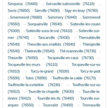
Serqueux (76440)
Servaville-salmonville (76116)
-
-
Sevis (76850)
Sierville (76690)
Sigy-en-bray (76780)
-
-
Smermesnil (76660)
Sommery (76440)
Sommesnil
-
-
-
(76560)
Sorquainville (76540)
Sotteville-les-rouen
-
-
(76300)
Sotteville-sous-le-val (76410)
Sotteville-sur-
-
-
mer (76740)
Tancarville (76430)
Therouldeville
-
-
(76540)
Theuville-aux-maillots (76540)
Thiergeville
-
-
(76540)
Thietreville (76540)
Thil-manneville (76730)
-
-
-
Thiouville (76450)
Tocqueville-en-caux (76730)
-
-
Tocqueville-les-murs (76110)
Tocqueville-sur-eu
-
(76910)
Torcy-le-grand (76590)
Torcy-le-petit
-
-
(76590)
Totes (76890)
Touffreville-la-cable (76170)
-
-
-
Touffreville-la-corbeline (76190)
Touffreville-sur-eu
-
(76910)
Tourville-la-chapelle (76630)
Tourville-la-
-
-
riviere (76410)
Tourville-les-ifs (76400)
Tourville-sur-
-
-
arques (76550)
Toussaint (76400)
Tremauville
-
-