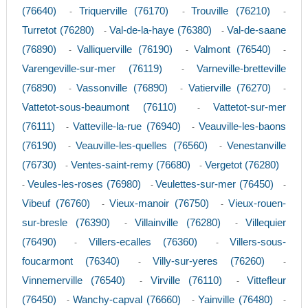
(76640)
Triquerville (76170)
Trouville (76210)
-
-
-
Turretot (76280)
Val-de-la-haye (76380)
Val-de-saane
-
-
(76890)
Valliquerville (76190)
Valmont (76540)
-
-
-
Varengeville-sur-mer (76119)
Varneville-bretteville
-
(76890)
Vassonville (76890)
Vatierville (76270)
-
-
-
Vattetot-sous-beaumont (76110)
Vattetot-sur-mer
-
(76111)
Vatteville-la-rue (76940)
Veauville-les-baons
-
-
(76190)
Veauville-les-quelles (76560)
Venestanville
-
-
(76730)
Ventes-saint-remy (76680)
Vergetot (76280)
-
-
Veules-les-roses (76980)
Veulettes-sur-mer (76450)
-
-
-
Vibeuf (76760)
Vieux-manoir (76750)
Vieux-rouen-
-
-
sur-bresle (76390)
Villainville (76280)
Villequier
-
-
(76490)
Villers-ecalles (76360)
Villers-sous-
-
-
foucarmont (76340)
Villy-sur-yeres (76260)
-
-
Vinnemerville (76540)
Virville (76110)
Vittefleur
-
-
(76450)
Wanchy-capval (76660)
Yainville (76480)
-
-
-