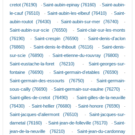
cretot (76190)
Saint-aubin-epinay (76160)
Saint-aubin-
-
-
le-cauf (76510)
Saint-aubin-les-elbeuf (76410)
Saint-
-
-
aubin-routot (76430)
Saint-aubin-sur-mer (76740)
-
-
Saint-aubin-sur-scie (76550)
Saint-clair-sur-les-monts
-
(76190)
Saint-crespin (76590)
Saint-denis-d'aclon
-
-
(76860)
Saint-denis-le-thiboult (76116)
Saint-denis-
-
-
sur-scie (76890)
Saint-etienne-du-rouvray (76800)
-
-
Saint-eustache-la-foret (76210)
Saint-georges-sur-
-
fontaine (76690)
Saint-germain-d'etables (76590)
-
-
Saint-germain-des-essourts (76750)
Saint-germain-
-
sous-cailly (76690)
Saint-germain-sur-eaulne (76270)
-
-
Saint-gilles-de-cretot (76490)
Saint-gilles-de-la-neuville
-
(76430)
Saint-hellier (76680)
Saint-honore (76590)
-
-
-
Saint-jacques-d'aliermont (76510)
Saint-jacques-sur-
-
darnetal (76160)
Saint-jean-de-folleville (76170)
Saint-
-
-
jean-de-la-neuville (76210)
Saint-jean-du-cardonnay
-