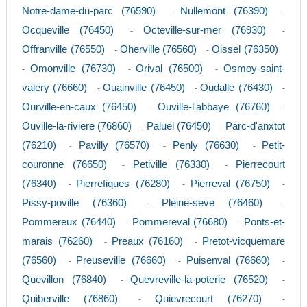
Notre-dame-du-parc (76590)
Nullemont (76390)
-
-
Ocqueville (76450)
Octeville-sur-mer (76930)
-
-
Offranville (76550)
Oherville (76560)
Oissel (76350)
-
-
Omonville (76730)
Orival (76500)
Osmoy-saint-
-
-
-
valery (76660)
Ouainville (76450)
Oudalle (76430)
-
-
-
Ourville-en-caux (76450)
Ouville-l'abbaye (76760)
-
-
Ouville-la-riviere (76860)
Paluel (76450)
Parc-d'anxtot
-
-
(76210)
Pavilly (76570)
Penly (76630)
Petit-
-
-
-
couronne (76650)
Petiville (76330)
Pierrecourt
-
-
(76340)
Pierrefiques (76280)
Pierreval (76750)
-
-
-
Pissy-poville (76360)
Pleine-seve (76460)
-
-
Pommereux (76440)
Pommereval (76680)
Ponts-et-
-
-
marais (76260)
Preaux (76160)
Pretot-vicquemare
-
-
(76560)
Preuseville (76660)
Puisenval (76660)
-
-
-
Quevillon (76840)
Quevreville-la-poterie (76520)
-
-
Quiberville (76860)
Quievrecourt (76270)
-
-