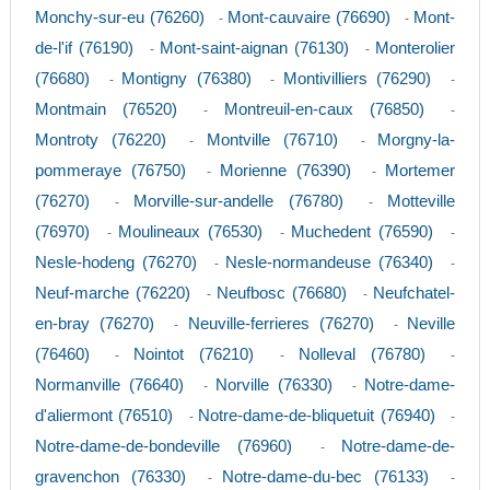
Monchy-sur-eu (76260)
Mont-cauvaire (76690)
Mont-
-
-
de-l'if (76190)
Mont-saint-aignan (76130)
Monterolier
-
-
(76680)
Montigny (76380)
Montivilliers (76290)
-
-
-
Montmain (76520)
Montreuil-en-caux (76850)
-
-
Montroty (76220)
Montville (76710)
Morgny-la-
-
-
pommeraye (76750)
Morienne (76390)
Mortemer
-
-
(76270)
Morville-sur-andelle (76780)
Motteville
-
-
(76970)
Moulineaux (76530)
Muchedent (76590)
-
-
-
Nesle-hodeng (76270)
Nesle-normandeuse (76340)
-
-
Neuf-marche (76220)
Neufbosc (76680)
Neufchatel-
-
-
en-bray (76270)
Neuville-ferrieres (76270)
Neville
-
-
(76460)
Nointot (76210)
Nolleval (76780)
-
-
-
Normanville (76640)
Norville (76330)
Notre-dame-
-
-
d'aliermont (76510)
Notre-dame-de-bliquetuit (76940)
-
-
Notre-dame-de-bondeville (76960)
Notre-dame-de-
-
gravenchon (76330)
Notre-dame-du-bec (76133)
-
-