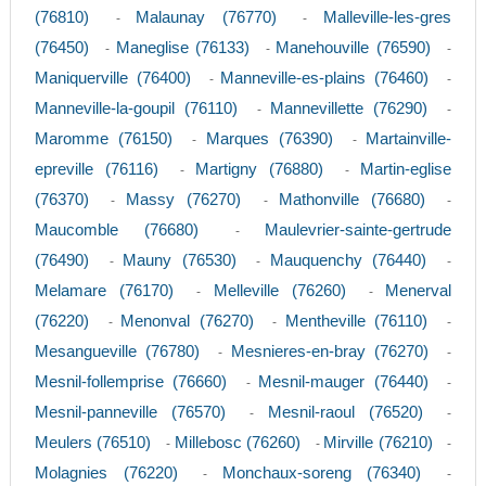
(76810)
Malaunay (76770)
Malleville-les-gres
-
-
(76450)
Maneglise (76133)
Manehouville (76590)
-
-
-
Maniquerville (76400)
Manneville-es-plains (76460)
-
-
Manneville-la-goupil (76110)
Mannevillette (76290)
-
-
Maromme (76150)
Marques (76390)
Martainville-
-
-
epreville (76116)
Martigny (76880)
Martin-eglise
-
-
(76370)
Massy (76270)
Mathonville (76680)
-
-
-
Maucomble (76680)
Maulevrier-sainte-gertrude
-
(76490)
Mauny (76530)
Mauquenchy (76440)
-
-
-
Melamare (76170)
Melleville (76260)
Menerval
-
-
(76220)
Menonval (76270)
Mentheville (76110)
-
-
-
Mesangueville (76780)
Mesnieres-en-bray (76270)
-
-
Mesnil-follemprise (76660)
Mesnil-mauger (76440)
-
-
Mesnil-panneville (76570)
Mesnil-raoul (76520)
-
-
Meulers (76510)
Millebosc (76260)
Mirville (76210)
-
-
-
Molagnies (76220)
Monchaux-soreng (76340)
-
-