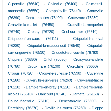
Cliponville (76640)
Colleville (76400)
Colmesnil-
-
-
manneville (76550)
Compainville (76440)
Conteville
-
-
(76390)
Contremoulins (76400)
Cottevrard (76850)
-
-
-
Crasville-la-mallet (76450)
Crasville-la-rocquefort
-
(76740)
Cressy (76720)
Criel-sur-mer (76910)
-
-
-
Criquebeuf-en-caux (76111)
Criquetot-l'esneval
-
(76280)
Criquetot-le-mauconduit (76540)
Criquetot-
-
-
sur-longueville (76590)
Criquetot-sur-ouville (76760)
-
-
Criquiers (76390)
Critot (76680)
Croisy-sur-andelle
-
-
(76780)
Croix-mare (76190)
Croixdalle (76660)
-
-
-
Cropus (76720)
Crosville-sur-scie (76590)
Cuverville
-
-
(76280)
Cuverville-sur-yeres (76260)
Cuy-saint-fiacre
-
-
(76220)
Dampierre-en-bray (76220)
Dampierre-saint-
-
-
nicolas (76510)
Dancourt (76340)
Darnetal (76160)
-
-
-
Daubeuf-serville (76110)
Denestanville (76590)
-
-
Derchigny (76370)
Deville-les-rouen (76250)
Dieppe
-
-