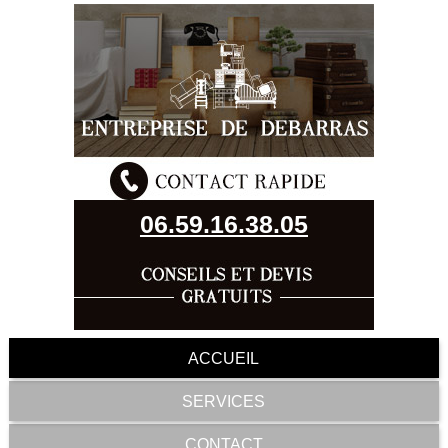
06.59.16.38.05
ACCUEIL
SERVICES
CONTACT