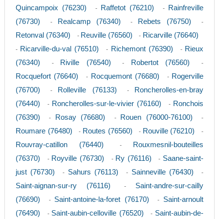
Quincampoix (76230)
Raffetot (76210)
Rainfreville
-
-
(76730)
Realcamp (76340)
Rebets (76750)
-
-
-
Retonval (76340)
Reuville (76560)
Ricarville (76640)
-
-
Ricarville-du-val (76510)
Richemont (76390)
Rieux
-
-
-
(76340)
Riville (76540)
Robertot (76560)
-
-
-
Rocquefort (76640)
Rocquemont (76680)
Rogerville
-
-
(76700)
Rolleville (76133)
Roncherolles-en-bray
-
-
(76440)
Roncherolles-sur-le-vivier (76160)
Ronchois
-
-
(76390)
Rosay (76680)
Rouen (76000-76100)
-
-
-
Roumare (76480)
Routes (76560)
Rouville (76210)
-
-
-
Rouvray-catillon (76440)
Rouxmesnil-bouteilles
-
(76370)
Royville (76730)
Ry (76116)
Saane-saint-
-
-
-
just (76730)
Sahurs (76113)
Sainneville (76430)
-
-
-
Saint-aignan-sur-ry (76116)
Saint-andre-sur-cailly
-
(76690)
Saint-antoine-la-foret (76170)
Saint-arnoult
-
-
(76490)
Saint-aubin-celloville (76520)
Saint-aubin-de-
-
-