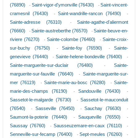
(76890)
Saint-vigor-d'ymonville (76430)
Saint-vincent-
-
-
cramesnil (76430)
Saint-wandrille-rancon (76490)
-
-
Sainte-adresse (76310)
Sainte-agathe-d'aliermont
-
(76660)
Sainte-austreberthe (76570)
Sainte-beuve-en-
-
-
riviere (76270)
Sainte-colombe (76460)
Sainte-croix-
-
-
sur-buchy (76750)
Sainte-foy (76590)
Sainte-
-
-
genevieve (76440)
Sainte-helene-bondeville (76400)
-
-
Sainte-marguerite-sur-duclair (76480)
Sainte-
-
marguerite-sur-fauville (76640)
Sainte-marguerite-sur-
-
mer (76119)
Sainte-marie-au-bosc (76280)
Sainte-
-
-
marie-des-champs (76190)
Sandouville (76430)
-
-
Sassetot-le-malgarde (76730)
Sassetot-le-mauconduit
-
(76540)
Sasseville (76450)
Sauchay (76630)
-
-
-
Saumont-la-poterie (76440)
Sauqueville (76550)
-
-
Saussay (76760)
Sausseuzemare-en-caux (76110)
-
-
Senneville-sur-fecamp (76400)
Sept-meules (76260)
-
-