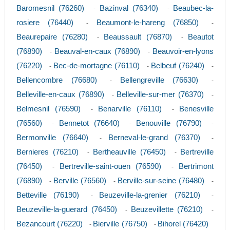
Baromesnil (76260)
Bazinval (76340)
Beaubec-la-
-
-
rosiere (76440)
Beaumont-le-hareng (76850)
-
-
Beaurepaire (76280)
Beaussault (76870)
Beautot
-
-
(76890)
Beauval-en-caux (76890)
Beauvoir-en-lyons
-
-
(76220)
Bec-de-mortagne (76110)
Belbeuf (76240)
-
-
-
Bellencombre (76680)
Bellengreville (76630)
-
-
Belleville-en-caux (76890)
Belleville-sur-mer (76370)
-
-
Belmesnil (76590)
Benarville (76110)
Benesville
-
-
(76560)
Bennetot (76640)
Benouville (76790)
-
-
-
Bermonville (76640)
Berneval-le-grand (76370)
-
-
Bernieres (76210)
Bertheauville (76450)
Bertreville
-
-
(76450)
Bertreville-saint-ouen (76590)
Bertrimont
-
-
(76890)
Berville (76560)
Berville-sur-seine (76480)
-
-
-
Betteville (76190)
Beuzeville-la-grenier (76210)
-
-
Beuzeville-la-guerard (76450)
Beuzevillette (76210)
-
-
Bezancourt (76220)
Bierville (76750)
Bihorel (76420)
-
-