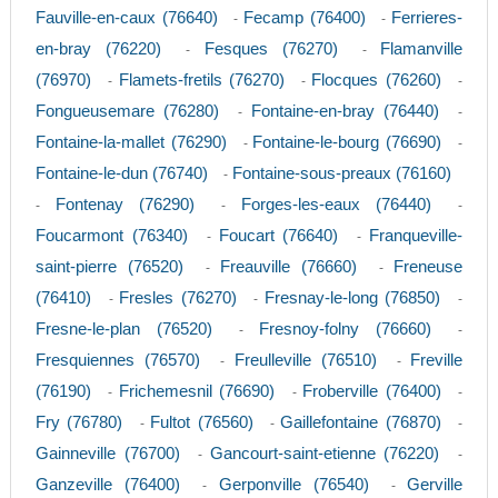
Fauville-en-caux (76640)
Fecamp (76400)
Ferrieres-
-
-
en-bray (76220)
Fesques (76270)
Flamanville
-
-
(76970)
Flamets-fretils (76270)
Flocques (76260)
-
-
-
Fongueusemare (76280)
Fontaine-en-bray (76440)
-
-
Fontaine-la-mallet (76290)
Fontaine-le-bourg (76690)
-
-
Fontaine-le-dun (76740)
Fontaine-sous-preaux (76160)
-
Fontenay (76290)
Forges-les-eaux (76440)
-
-
-
Foucarmont (76340)
Foucart (76640)
Franqueville-
-
-
saint-pierre (76520)
Freauville (76660)
Freneuse
-
-
(76410)
Fresles (76270)
Fresnay-le-long (76850)
-
-
-
Fresne-le-plan (76520)
Fresnoy-folny (76660)
-
-
Fresquiennes (76570)
Freulleville (76510)
Freville
-
-
(76190)
Frichemesnil (76690)
Froberville (76400)
-
-
-
Fry (76780)
Fultot (76560)
Gaillefontaine (76870)
-
-
-
Gainneville (76700)
Gancourt-saint-etienne (76220)
-
-
Ganzeville (76400)
Gerponville (76540)
Gerville
-
-