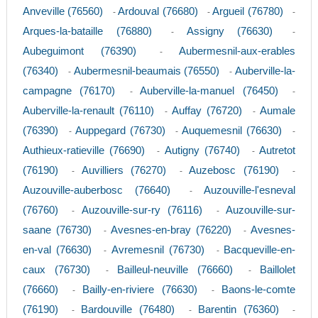
Anveville (76560)
Ardouval (76680)
Argueil (76780)
-
-
-
Arques-la-bataille (76880)
Assigny (76630)
-
-
Aubeguimont (76390)
Aubermesnil-aux-erables
-
(76340)
Aubermesnil-beaumais (76550)
Auberville-la-
-
-
campagne (76170)
Auberville-la-manuel (76450)
-
-
Auberville-la-renault (76110)
Auffay (76720)
Aumale
-
-
(76390)
Auppegard (76730)
Auquemesnil (76630)
-
-
-
Authieux-ratieville (76690)
Autigny (76740)
Autretot
-
-
(76190)
Auvilliers (76270)
Auzebosc (76190)
-
-
-
Auzouville-auberbosc (76640)
Auzouville-l'esneval
-
(76760)
Auzouville-sur-ry (76116)
Auzouville-sur-
-
-
saane (76730)
Avesnes-en-bray (76220)
Avesnes-
-
-
en-val (76630)
Avremesnil (76730)
Bacqueville-en-
-
-
caux (76730)
Bailleul-neuville (76660)
Baillolet
-
-
(76660)
Bailly-en-riviere (76630)
Baons-le-comte
-
-
(76190)
Bardouville (76480)
Barentin (76360)
-
-
-