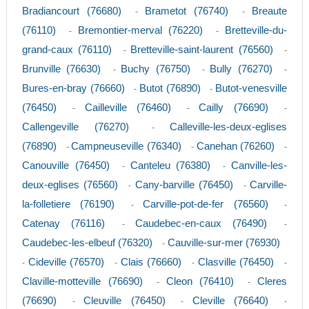
Bradiancourt (76680)
Brametot (76740)
Breaute
-
-
(76110)
Bremontier-merval (76220)
Bretteville-du-
-
-
grand-caux (76110)
Bretteville-saint-laurent (76560)
-
-
Brunville (76630)
Buchy (76750)
Bully (76270)
-
-
-
Bures-en-bray (76660)
Butot (76890)
Butot-venesville
-
-
(76450)
Cailleville (76460)
Cailly (76690)
-
-
-
Callengeville (76270)
Calleville-les-deux-eglises
-
(76890)
Campneuseville (76340)
Canehan (76260)
-
-
-
Canouville (76450)
Canteleu (76380)
Canville-les-
-
-
deux-eglises (76560)
Cany-barville (76450)
Carville-
-
-
la-folletiere (76190)
Carville-pot-de-fer (76560)
-
-
Catenay (76116)
Caudebec-en-caux (76490)
-
-
Caudebec-les-elbeuf (76320)
Cauville-sur-mer (76930)
-
Cideville (76570)
Clais (76660)
Clasville (76450)
-
-
-
-
Claville-motteville (76690)
Cleon (76410)
Cleres
-
-
(76690)
Cleuville (76450)
Cleville (76640)
-
-
-