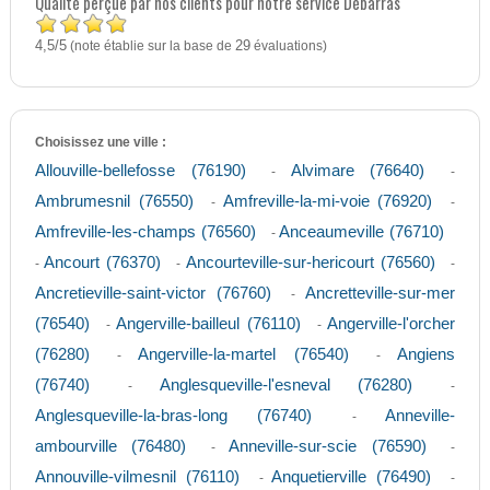
Qualité perçue par nos clients pour notre service Débarras
4,5
5
/
(note établie sur la base de
29
évaluations)
Choisissez une ville :
Allouville-bellefosse (76190)
Alvimare (76640)
-
-
Ambrumesnil (76550)
Amfreville-la-mi-voie (76920)
-
-
Amfreville-les-champs (76560)
Anceaumeville (76710)
-
Ancourt (76370)
Ancourteville-sur-hericourt (76560)
-
-
-
Ancretieville-saint-victor (76760)
Ancretteville-sur-mer
-
(76540)
Angerville-bailleul (76110)
Angerville-l'orcher
-
-
(76280)
Angerville-la-martel (76540)
Angiens
-
-
(76740)
Anglesqueville-l'esneval (76280)
-
-
Anglesqueville-la-bras-long (76740)
Anneville-
-
ambourville (76480)
Anneville-sur-scie (76590)
-
-
Annouville-vilmesnil (76110)
Anquetierville (76490)
-
-