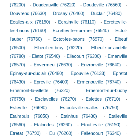
(76200)
Doudeauville (76220)
Doudeville (76560)
-
-
-
Douvrend (76630)
Drosay (76460)
Duclair (76480)
-
-
-
Ecalles-alix (76190)
Ecrainville (76110)
Ecretteville-
-
-
les-baons (76190)
Ecretteville-sur-mer (76540)
Ectot-
-
-
l'auber (76760)
Ectot-les-baons (76970)
Elbeuf
-
-
(76500)
Elbeuf-en-bray (76220)
Elbeuf-sur-andelle
-
-
(76780)
Eletot (76540)
Ellecourt (76390)
Emanville
-
-
-
(76570)
Envermeu (76630)
Envronville (76640)
-
-
-
Epinay-sur-duclair (76480)
Epouville (76133)
Epretot
-
-
(76430)
Epreville (76400)
Ermenouville (76740)
-
-
-
Ernemont-la-villette (76220)
Ernemont-sur-buchy
-
(76750)
Esclavelles (76270)
Eslettes (76710)
-
-
-
Esteville (76690)
Estouteville-ecalles (76750)
-
-
Etaimpuis (76850)
Etainhus (76430)
Etalleville
-
-
(76560)
Etalondes (76260)
Etoutteville (76190)
-
-
-
Etretat (76790)
Eu (76260)
Fallencourt (76340)
-
-
-