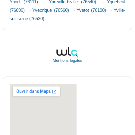
Yport (76111)
Ypreville-biville (76540)
Yquebeuf
-
-
(76690)
Yvecrique (76560)
Yvetot (76190)
Yville-
-
-
-
sur-seine (76530)
-
Mentions légales