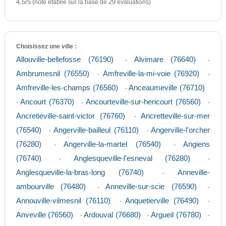
4,5
5
/
(note établie sur la base de
29
évaluations)
Choisissez une ville :
Allouville-bellefosse (76190)
Alvimare (76640)
-
-
Ambrumesnil (76550)
Amfreville-la-mi-voie (76920)
-
-
Amfreville-les-champs (76560)
Anceaumeville (76710)
-
Ancourt (76370)
Ancourteville-sur-hericourt (76560)
-
-
-
Ancretieville-saint-victor (76760)
Ancretteville-sur-mer
-
(76540)
Angerville-bailleul (76110)
Angerville-l'orcher
-
-
(76280)
Angerville-la-martel (76540)
Angiens
-
-
(76740)
Anglesqueville-l'esneval (76280)
-
-
Anglesqueville-la-bras-long (76740)
Anneville-
-
ambourville (76480)
Anneville-sur-scie (76590)
-
-
Annouville-vilmesnil (76110)
Anquetierville (76490)
-
-
Anveville (76560)
Ardouval (76680)
Argueil (76780)
-
-
-