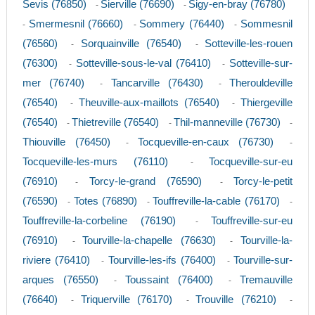
Sevis (76850)
Sierville (76690)
Sigy-en-bray (76780)
-
-
Smermesnil (76660)
Sommery (76440)
Sommesnil
-
-
-
(76560)
Sorquainville (76540)
Sotteville-les-rouen
-
-
(76300)
Sotteville-sous-le-val (76410)
Sotteville-sur-
-
-
mer (76740)
Tancarville (76430)
Therouldeville
-
-
(76540)
Theuville-aux-maillots (76540)
Thiergeville
-
-
(76540)
Thietreville (76540)
Thil-manneville (76730)
-
-
-
Thiouville (76450)
Tocqueville-en-caux (76730)
-
-
Tocqueville-les-murs (76110)
Tocqueville-sur-eu
-
(76910)
Torcy-le-grand (76590)
Torcy-le-petit
-
-
(76590)
Totes (76890)
Touffreville-la-cable (76170)
-
-
-
Touffreville-la-corbeline (76190)
Touffreville-sur-eu
-
(76910)
Tourville-la-chapelle (76630)
Tourville-la-
-
-
riviere (76410)
Tourville-les-ifs (76400)
Tourville-sur-
-
-
arques (76550)
Toussaint (76400)
Tremauville
-
-
(76640)
Triquerville (76170)
Trouville (76210)
-
-
-