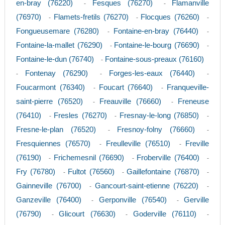
en-bray (76220)
Fesques (76270)
Flamanville
-
-
(76970)
Flamets-fretils (76270)
Flocques (76260)
-
-
-
Fongueusemare (76280)
Fontaine-en-bray (76440)
-
-
Fontaine-la-mallet (76290)
Fontaine-le-bourg (76690)
-
-
Fontaine-le-dun (76740)
Fontaine-sous-preaux (76160)
-
Fontenay (76290)
Forges-les-eaux (76440)
-
-
-
Foucarmont (76340)
Foucart (76640)
Franqueville-
-
-
saint-pierre (76520)
Freauville (76660)
Freneuse
-
-
(76410)
Fresles (76270)
Fresnay-le-long (76850)
-
-
-
Fresne-le-plan (76520)
Fresnoy-folny (76660)
-
-
Fresquiennes (76570)
Freulleville (76510)
Freville
-
-
(76190)
Frichemesnil (76690)
Froberville (76400)
-
-
-
Fry (76780)
Fultot (76560)
Gaillefontaine (76870)
-
-
-
Gainneville (76700)
Gancourt-saint-etienne (76220)
-
-
Ganzeville (76400)
Gerponville (76540)
Gerville
-
-
(76790)
Glicourt (76630)
Goderville (76110)
-
-
-