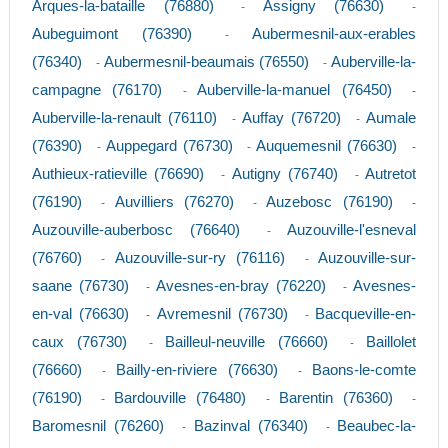
Arques-la-bataille (76880)
Assigny (76630)
-
-
Aubeguimont (76390)
Aubermesnil-aux-erables
-
(76340)
Aubermesnil-beaumais (76550)
Auberville-la-
-
-
campagne (76170)
Auberville-la-manuel (76450)
-
-
Auberville-la-renault (76110)
Auffay (76720)
Aumale
-
-
(76390)
Auppegard (76730)
Auquemesnil (76630)
-
-
-
Authieux-ratieville (76690)
Autigny (76740)
Autretot
-
-
(76190)
Auvilliers (76270)
Auzebosc (76190)
-
-
-
Auzouville-auberbosc (76640)
Auzouville-l'esneval
-
(76760)
Auzouville-sur-ry (76116)
Auzouville-sur-
-
-
saane (76730)
Avesnes-en-bray (76220)
Avesnes-
-
-
en-val (76630)
Avremesnil (76730)
Bacqueville-en-
-
-
caux (76730)
Bailleul-neuville (76660)
Baillolet
-
-
(76660)
Bailly-en-riviere (76630)
Baons-le-comte
-
-
(76190)
Bardouville (76480)
Barentin (76360)
-
-
-
Baromesnil (76260)
Bazinval (76340)
Beaubec-la-
-
-