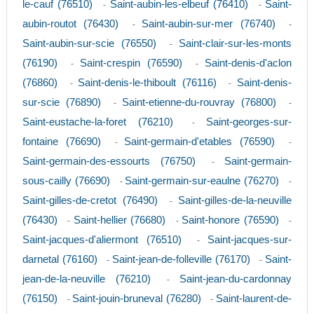
le-cauf (76510)
Saint-aubin-les-elbeuf (76410)
Saint-
-
-
aubin-routot (76430)
Saint-aubin-sur-mer (76740)
-
-
Saint-aubin-sur-scie (76550)
Saint-clair-sur-les-monts
-
(76190)
Saint-crespin (76590)
Saint-denis-d'aclon
-
-
(76860)
Saint-denis-le-thiboult (76116)
Saint-denis-
-
-
sur-scie (76890)
Saint-etienne-du-rouvray (76800)
-
-
Saint-eustache-la-foret (76210)
Saint-georges-sur-
-
fontaine (76690)
Saint-germain-d'etables (76590)
-
-
Saint-germain-des-essourts (76750)
Saint-germain-
-
sous-cailly (76690)
Saint-germain-sur-eaulne (76270)
-
-
Saint-gilles-de-cretot (76490)
Saint-gilles-de-la-neuville
-
(76430)
Saint-hellier (76680)
Saint-honore (76590)
-
-
-
Saint-jacques-d'aliermont (76510)
Saint-jacques-sur-
-
darnetal (76160)
Saint-jean-de-folleville (76170)
Saint-
-
-
jean-de-la-neuville (76210)
Saint-jean-du-cardonnay
-
(76150)
Saint-jouin-bruneval (76280)
Saint-laurent-de-
-
-