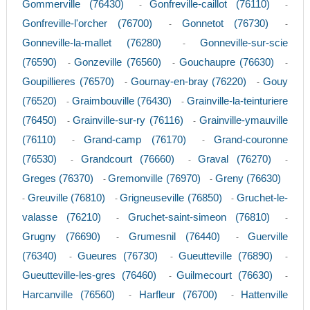
Gommerville (76430)
Gonfreville-caillot (76110)
-
-
Gonfreville-l'orcher (76700)
Gonnetot (76730)
-
-
Gonneville-la-mallet (76280)
Gonneville-sur-scie
-
(76590)
Gonzeville (76560)
Gouchaupre (76630)
-
-
-
Goupillieres (76570)
Gournay-en-bray (76220)
Gouy
-
-
(76520)
Graimbouville (76430)
Grainville-la-teinturiere
-
-
(76450)
Grainville-sur-ry (76116)
Grainville-ymauville
-
-
(76110)
Grand-camp (76170)
Grand-couronne
-
-
(76530)
Grandcourt (76660)
Graval (76270)
-
-
-
Greges (76370)
Gremonville (76970)
Greny (76630)
-
-
Greuville (76810)
Grigneuseville (76850)
Gruchet-le-
-
-
-
valasse (76210)
Gruchet-saint-simeon (76810)
-
-
Grugny (76690)
Grumesnil (76440)
Guerville
-
-
(76340)
Gueures (76730)
Gueutteville (76890)
-
-
-
Gueutteville-les-gres (76460)
Guilmecourt (76630)
-
-
Harcanville (76560)
Harfleur (76700)
Hattenville
-
-