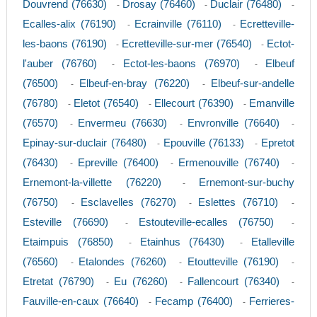
Douvrend (76630)
Drosay (76460)
Duclair (76480)
-
-
-
Ecalles-alix (76190)
Ecrainville (76110)
Ecretteville-
-
-
les-baons (76190)
Ecretteville-sur-mer (76540)
Ectot-
-
-
l'auber (76760)
Ectot-les-baons (76970)
Elbeuf
-
-
(76500)
Elbeuf-en-bray (76220)
Elbeuf-sur-andelle
-
-
(76780)
Eletot (76540)
Ellecourt (76390)
Emanville
-
-
-
(76570)
Envermeu (76630)
Envronville (76640)
-
-
-
Epinay-sur-duclair (76480)
Epouville (76133)
Epretot
-
-
(76430)
Epreville (76400)
Ermenouville (76740)
-
-
-
Ernemont-la-villette (76220)
Ernemont-sur-buchy
-
(76750)
Esclavelles (76270)
Eslettes (76710)
-
-
-
Esteville (76690)
Estouteville-ecalles (76750)
-
-
Etaimpuis (76850)
Etainhus (76430)
Etalleville
-
-
(76560)
Etalondes (76260)
Etoutteville (76190)
-
-
-
Etretat (76790)
Eu (76260)
Fallencourt (76340)
-
-
-
Fauville-en-caux (76640)
Fecamp (76400)
Ferrieres-
-
-