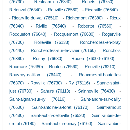
(76730)
Realcamp (76340)
Rebets (76750)
-
-
-
Retonval (76340)
Reuville (76560)
Ricarville (76640)
-
-
Ricarville-du-val (76510)
Richemont (76390)
Rieux
-
-
-
(76340)
Riville (76540)
Robertot (76560)
-
-
-
Rocquefort (76640)
Rocquemont (76680)
Rogerville
-
-
(76700)
Rolleville (76133)
Roncherolles-en-bray
-
-
(76440)
Roncherolles-sur-le-vivier (76160)
Ronchois
-
-
(76390)
Rosay (76680)
Rouen (76000-76100)
-
-
-
Roumare (76480)
Routes (76560)
Rouville (76210)
-
-
-
Rouvray-catillon (76440)
Rouxmesnil-bouteilles
-
(76370)
Royville (76730)
Ry (76116)
Saane-saint-
-
-
-
just (76730)
Sahurs (76113)
Sainneville (76430)
-
-
-
Saint-aignan-sur-ry (76116)
Saint-andre-sur-cailly
-
(76690)
Saint-antoine-la-foret (76170)
Saint-arnoult
-
-
(76490)
Saint-aubin-celloville (76520)
Saint-aubin-de-
-
-
cretot (76190)
Saint-aubin-epinay (76160)
Saint-aubin-
-
-