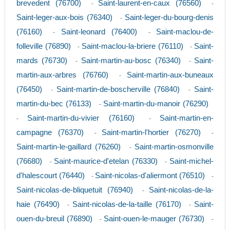
brevedent (76700)
Saint-laurent-en-caux (76560)
-
-
Saint-leger-aux-bois (76340)
Saint-leger-du-bourg-denis
-
(76160)
Saint-leonard (76400)
Saint-maclou-de-
-
-
folleville (76890)
Saint-maclou-la-briere (76110)
Saint-
-
-
mards (76730)
Saint-martin-au-bosc (76340)
Saint-
-
-
martin-aux-arbres (76760)
Saint-martin-aux-buneaux
-
(76450)
Saint-martin-de-boscherville (76840)
Saint-
-
-
martin-du-bec (76133)
Saint-martin-du-manoir (76290)
-
Saint-martin-du-vivier (76160)
Saint-martin-en-
-
-
campagne (76370)
Saint-martin-l'hortier (76270)
-
-
Saint-martin-le-gaillard (76260)
Saint-martin-osmonville
-
(76680)
Saint-maurice-d'etelan (76330)
Saint-michel-
-
-
d'halescourt (76440)
Saint-nicolas-d'aliermont (76510)
-
-
Saint-nicolas-de-bliquetuit (76940)
Saint-nicolas-de-la-
-
haie (76490)
Saint-nicolas-de-la-taille (76170)
Saint-
-
-
ouen-du-breuil (76890)
Saint-ouen-le-mauger (76730)
-
-