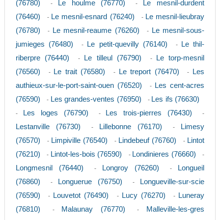
(76780)
Le houlme (76770)
Le mesnil-durdent
-
-
(76460)
Le mesnil-esnard (76240)
Le mesnil-lieubray
-
-
(76780)
Le mesnil-reaume (76260)
Le mesnil-sous-
-
-
jumieges (76480)
Le petit-quevilly (76140)
Le thil-
-
-
riberpre (76440)
Le tilleul (76790)
Le torp-mesnil
-
-
(76560)
Le trait (76580)
Le treport (76470)
Les
-
-
-
authieux-sur-le-port-saint-ouen (76520)
Les cent-acres
-
(76590)
Les grandes-ventes (76950)
Les ifs (76630)
-
-
Les loges (76790)
Les trois-pierres (76430)
-
-
-
Lestanville (76730)
Lillebonne (76170)
Limesy
-
-
(76570)
Limpiville (76540)
Lindebeuf (76760)
Lintot
-
-
-
(76210)
Lintot-les-bois (76590)
Londinieres (76660)
-
-
-
Longmesnil (76440)
Longroy (76260)
Longueil
-
-
(76860)
Longuerue (76750)
Longueville-sur-scie
-
-
(76590)
Louvetot (76490)
Lucy (76270)
Luneray
-
-
-
(76810)
Malaunay (76770)
Malleville-les-gres
-
-