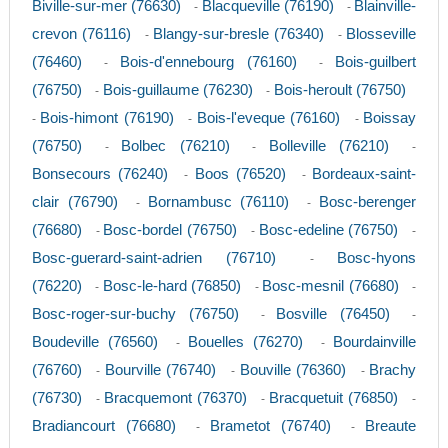
Biville-sur-mer (76630)
Blacqueville (76190)
Blainville-
-
-
crevon (76116)
Blangy-sur-bresle (76340)
Blosseville
-
-
(76460)
Bois-d'ennebourg (76160)
Bois-guilbert
-
-
(76750)
Bois-guillaume (76230)
Bois-heroult (76750)
-
-
Bois-himont (76190)
Bois-l'eveque (76160)
Boissay
-
-
-
(76750)
Bolbec (76210)
Bolleville (76210)
-
-
-
Bonsecours (76240)
Boos (76520)
Bordeaux-saint-
-
-
clair (76790)
Bornambusc (76110)
Bosc-berenger
-
-
(76680)
Bosc-bordel (76750)
Bosc-edeline (76750)
-
-
-
Bosc-guerard-saint-adrien (76710)
Bosc-hyons
-
(76220)
Bosc-le-hard (76850)
Bosc-mesnil (76680)
-
-
-
Bosc-roger-sur-buchy (76750)
Bosville (76450)
-
-
Boudeville (76560)
Bouelles (76270)
Bourdainville
-
-
(76760)
Bourville (76740)
Bouville (76360)
Brachy
-
-
-
(76730)
Bracquemont (76370)
Bracquetuit (76850)
-
-
-
Bradiancourt (76680)
Brametot (76740)
Breaute
-
-