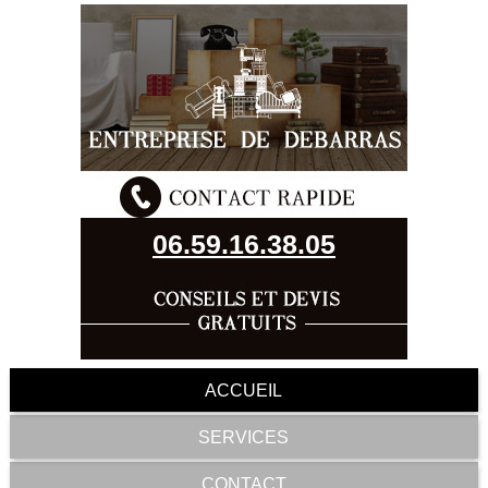
06.59.16.38.05
ACCUEIL
SERVICES
CONTACT