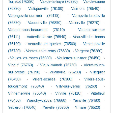
Turretot (76280)
Val-de-la-haye (76380)
Val-de-saane
-
-
(76890)
Valliquerville (76190)
Valmont (76540)
-
-
-
Varengeville-sur-mer (76119)
Varneville-bretteville
-
(76890)
Vassonville (76890)
Vatierville (76270)
-
-
-
Vattetot-sous-beaumont (76110)
Vattetot-sur-mer
-
(76111)
Vatteville-la-rue (76940)
Veauville-les-baons
-
-
(76190)
Veauville-les-quelles (76560)
Venestanville
-
-
(76730)
Ventes-saint-remy (76680)
Vergetot (76280)
-
-
Veules-les-roses (76980)
Veulettes-sur-mer (76450)
-
-
-
Vibeuf (76760)
Vieux-manoir (76750)
Vieux-rouen-
-
-
sur-bresle (76390)
Villainville (76280)
Villequier
-
-
(76490)
Villers-ecalles (76360)
Villers-sous-
-
-
foucarmont (76340)
Villy-sur-yeres (76260)
-
-
Vinnemerville (76540)
Virville (76110)
Vittefleur
-
-
(76450)
Wanchy-capval (76660)
Yainville (76480)
-
-
-
Yebleron (76640)
Yerville (76760)
Ymare (76520)
-
-
-