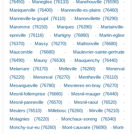
(76450)
Maneglise (76133)
Manehouville (76590)
-
-
-
Maniquerville (76400)
Manneville-es-plains (76460)
-
-
Manneville-la-goupil (76110)
Mannevillette (76290)
-
-
Maromme (76150)
Marques (76390)
Martainville-
-
-
epreville (76116)
Martigny (76880)
Martin-eglise
-
-
(76370)
Massy (76270)
Mathonville (76680)
-
-
-
Maucomble (76680)
Maulevrier-sainte-gertrude
-
(76490)
Mauny (76530)
Mauquenchy (76440)
-
-
-
Melamare (76170)
Melleville (76260)
Menerval
-
-
(76220)
Menonval (76270)
Mentheville (76110)
-
-
-
Mesangueville (76780)
Mesnieres-en-bray (76270)
-
-
Mesnil-follemprise (76660)
Mesnil-mauger (76440)
-
-
Mesnil-panneville (76570)
Mesnil-raoul (76520)
-
-
Meulers (76510)
Millebosc (76260)
Mirville (76210)
-
-
-
Molagnies (76220)
Monchaux-soreng (76340)
-
-
Monchy-sur-eu (76260)
Mont-cauvaire (76690)
Mont-
-
-