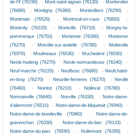
de-l'if (76190)
Mont-saint-aignan (76130)
Monterolier
-
-
(76680)
Montigny (76380)
Montivilliers (76290)
-
-
-
Montmain (76520)
Montreuil-en-caux (76850)
-
-
Montroty (76220)
Montville (76710)
Morgny-la-
-
-
pommeraye (76750)
Morienne (76390)
Mortemer
-
-
(76270)
Morville-sur-andelle (76780)
Motteville
-
-
(76970)
Moulineaux (76530)
Muchedent (76590)
-
-
-
Nesle-hodeng (76270)
Nesle-normandeuse (76340)
-
-
Neuf-marche (76220)
Neufbosc (76680)
Neufchatel-
-
-
en-bray (76270)
Neuville-ferrieres (76270)
Neville
-
-
(76460)
Nointot (76210)
Nolleval (76780)
-
-
-
Normanville (76640)
Norville (76330)
Notre-dame-
-
-
d'aliermont (76510)
Notre-dame-de-bliquetuit (76940)
-
-
Notre-dame-de-bondeville (76960)
Notre-dame-de-
-
gravenchon (76330)
Notre-dame-du-bec (76133)
-
-
Notre-dame-du-parc (76590)
Nullemont (76390)
-
-