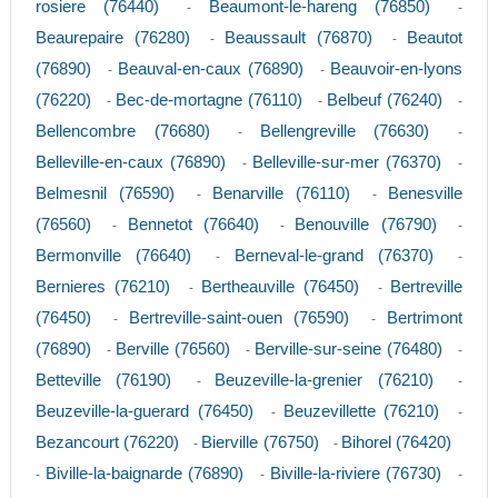
rosiere (76440)
Beaumont-le-hareng (76850)
-
-
Beaurepaire (76280)
Beaussault (76870)
Beautot
-
-
(76890)
Beauval-en-caux (76890)
Beauvoir-en-lyons
-
-
(76220)
Bec-de-mortagne (76110)
Belbeuf (76240)
-
-
-
Bellencombre (76680)
Bellengreville (76630)
-
-
Belleville-en-caux (76890)
Belleville-sur-mer (76370)
-
-
Belmesnil (76590)
Benarville (76110)
Benesville
-
-
(76560)
Bennetot (76640)
Benouville (76790)
-
-
-
Bermonville (76640)
Berneval-le-grand (76370)
-
-
Bernieres (76210)
Bertheauville (76450)
Bertreville
-
-
(76450)
Bertreville-saint-ouen (76590)
Bertrimont
-
-
(76890)
Berville (76560)
Berville-sur-seine (76480)
-
-
-
Betteville (76190)
Beuzeville-la-grenier (76210)
-
-
Beuzeville-la-guerard (76450)
Beuzevillette (76210)
-
-
Bezancourt (76220)
Bierville (76750)
Bihorel (76420)
-
-
Biville-la-baignarde (76890)
Biville-la-riviere (76730)
-
-
-