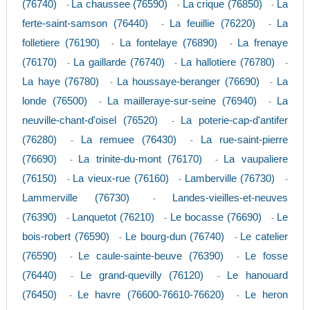
(76740)
La chaussee (76590)
La crique (76850)
La
-
-
-
ferte-saint-samson (76440)
La feuillie (76220)
La
-
-
folletiere (76190)
La fontelaye (76890)
La frenaye
-
-
(76170)
La gaillarde (76740)
La hallotiere (76780)
-
-
-
La haye (76780)
La houssaye-beranger (76690)
La
-
-
londe (76500)
La mailleraye-sur-seine (76940)
La
-
-
neuville-chant-d'oisel (76520)
La poterie-cap-d'antifer
-
(76280)
La remuee (76430)
La rue-saint-pierre
-
-
(76690)
La trinite-du-mont (76170)
La vaupaliere
-
-
(76150)
La vieux-rue (76160)
Lamberville (76730)
-
-
-
Lammerville (76730)
Landes-vieilles-et-neuves
-
(76390)
Lanquetot (76210)
Le bocasse (76690)
Le
-
-
-
bois-robert (76590)
Le bourg-dun (76740)
Le catelier
-
-
(76590)
Le caule-sainte-beuve (76390)
Le fosse
-
-
(76440)
Le grand-quevilly (76120)
Le hanouard
-
-
(76450)
Le havre (76600-76610-76620)
Le heron
-
-