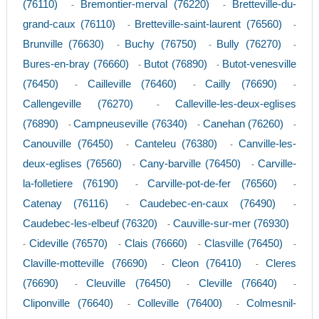
(76110)
Bremontier-merval (76220)
Bretteville-du-
-
-
grand-caux (76110)
Bretteville-saint-laurent (76560)
-
-
Brunville (76630)
Buchy (76750)
Bully (76270)
-
-
-
Bures-en-bray (76660)
Butot (76890)
Butot-venesville
-
-
(76450)
Cailleville (76460)
Cailly (76690)
-
-
-
Callengeville (76270)
Calleville-les-deux-eglises
-
(76890)
Campneuseville (76340)
Canehan (76260)
-
-
-
Canouville (76450)
Canteleu (76380)
Canville-les-
-
-
deux-eglises (76560)
Cany-barville (76450)
Carville-
-
-
la-folletiere (76190)
Carville-pot-de-fer (76560)
-
-
Catenay (76116)
Caudebec-en-caux (76490)
-
-
Caudebec-les-elbeuf (76320)
Cauville-sur-mer (76930)
-
Cideville (76570)
Clais (76660)
Clasville (76450)
-
-
-
-
Claville-motteville (76690)
Cleon (76410)
Cleres
-
-
(76690)
Cleuville (76450)
Cleville (76640)
-
-
-
Cliponville (76640)
Colleville (76400)
Colmesnil-
-
-