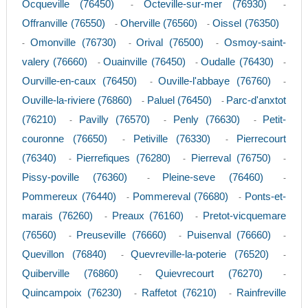
Ocqueville (76450)
Octeville-sur-mer (76930)
-
-
Offranville (76550)
Oherville (76560)
Oissel (76350)
-
-
Omonville (76730)
Orival (76500)
Osmoy-saint-
-
-
-
valery (76660)
Ouainville (76450)
Oudalle (76430)
-
-
-
Ourville-en-caux (76450)
Ouville-l'abbaye (76760)
-
-
Ouville-la-riviere (76860)
Paluel (76450)
Parc-d'anxtot
-
-
(76210)
Pavilly (76570)
Penly (76630)
Petit-
-
-
-
couronne (76650)
Petiville (76330)
Pierrecourt
-
-
(76340)
Pierrefiques (76280)
Pierreval (76750)
-
-
-
Pissy-poville (76360)
Pleine-seve (76460)
-
-
Pommereux (76440)
Pommereval (76680)
Ponts-et-
-
-
marais (76260)
Preaux (76160)
Pretot-vicquemare
-
-
(76560)
Preuseville (76660)
Puisenval (76660)
-
-
-
Quevillon (76840)
Quevreville-la-poterie (76520)
-
-
Quiberville (76860)
Quievrecourt (76270)
-
-
Quincampoix (76230)
Raffetot (76210)
Rainfreville
-
-