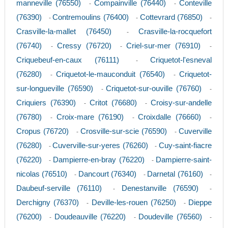
manneville (76550)
Compainville (76440)
Conteville
-
-
(76390)
Contremoulins (76400)
Cottevrard (76850)
-
-
-
Crasville-la-mallet (76450)
Crasville-la-rocquefort
-
(76740)
Cressy (76720)
Criel-sur-mer (76910)
-
-
-
Criquebeuf-en-caux (76111)
Criquetot-l'esneval
-
(76280)
Criquetot-le-mauconduit (76540)
Criquetot-
-
-
sur-longueville (76590)
Criquetot-sur-ouville (76760)
-
-
Criquiers (76390)
Critot (76680)
Croisy-sur-andelle
-
-
(76780)
Croix-mare (76190)
Croixdalle (76660)
-
-
-
Cropus (76720)
Crosville-sur-scie (76590)
Cuverville
-
-
(76280)
Cuverville-sur-yeres (76260)
Cuy-saint-fiacre
-
-
(76220)
Dampierre-en-bray (76220)
Dampierre-saint-
-
-
nicolas (76510)
Dancourt (76340)
Darnetal (76160)
-
-
-
Daubeuf-serville (76110)
Denestanville (76590)
-
-
Derchigny (76370)
Deville-les-rouen (76250)
Dieppe
-
-
(76200)
Doudeauville (76220)
Doudeville (76560)
-
-
-