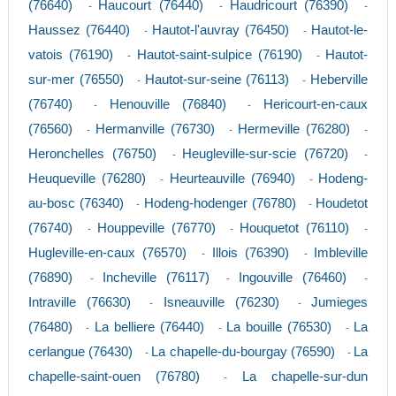
(76640)
Haucourt (76440)
Haudricourt (76390)
-
-
-
Haussez (76440)
Hautot-l'auvray (76450)
Hautot-le-
-
-
vatois (76190)
Hautot-saint-sulpice (76190)
Hautot-
-
-
sur-mer (76550)
Hautot-sur-seine (76113)
Heberville
-
-
(76740)
Henouville (76840)
Hericourt-en-caux
-
-
(76560)
Hermanville (76730)
Hermeville (76280)
-
-
-
Heronchelles (76750)
Heugleville-sur-scie (76720)
-
-
Heuqueville (76280)
Heurteauville (76940)
Hodeng-
-
-
au-bosc (76340)
Hodeng-hodenger (76780)
Houdetot
-
-
(76740)
Houppeville (76770)
Houquetot (76110)
-
-
-
Hugleville-en-caux (76570)
Illois (76390)
Imbleville
-
-
(76890)
Incheville (76117)
Ingouville (76460)
-
-
-
Intraville (76630)
Isneauville (76230)
Jumieges
-
-
(76480)
La belliere (76440)
La bouille (76530)
La
-
-
-
cerlangue (76430)
La chapelle-du-bourgay (76590)
La
-
-
chapelle-saint-ouen (76780)
La chapelle-sur-dun
-