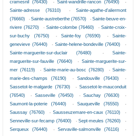
cramesnil (76430)
Saint-wandrille-rancon (76490)
-
-
Sainte-adresse (76310)
Sainte-agathe-d'aliermont
-
(76660)
Sainte-austreberthe (76570)
Sainte-beuve-en-
-
-
riviere (76270)
Sainte-colombe (76460)
Sainte-croix-
-
-
sur-buchy (76750)
Sainte-foy (76590)
Sainte-
-
-
genevieve (76440)
Sainte-helene-bondeville (76400)
-
-
Sainte-marguerite-sur-duclair (76480)
Sainte-
-
marguerite-sur-fauville (76640)
Sainte-marguerite-sur-
-
mer (76119)
Sainte-marie-au-bosc (76280)
Sainte-
-
-
marie-des-champs (76190)
Sandouville (76430)
-
-
Sassetot-le-malgarde (76730)
Sassetot-le-mauconduit
-
(76540)
Sasseville (76450)
Sauchay (76630)
-
-
-
Saumont-la-poterie (76440)
Sauqueville (76550)
-
-
Saussay (76760)
Sausseuzemare-en-caux (76110)
-
-
Senneville-sur-fecamp (76400)
Sept-meules (76260)
-
-
Serqueux (76440)
Servaville-salmonville (76116)
-
-