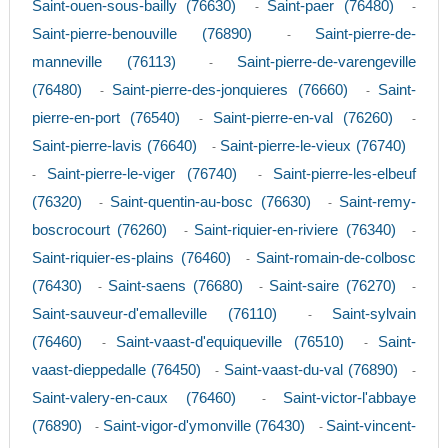
Saint-ouen-sous-bailly (76630)
Saint-paer (76480)
-
-
Saint-pierre-benouville (76890)
Saint-pierre-de-
-
manneville (76113)
Saint-pierre-de-varengeville
-
(76480)
Saint-pierre-des-jonquieres (76660)
Saint-
-
-
pierre-en-port (76540)
Saint-pierre-en-val (76260)
-
-
Saint-pierre-lavis (76640)
Saint-pierre-le-vieux (76740)
-
Saint-pierre-le-viger (76740)
Saint-pierre-les-elbeuf
-
-
(76320)
Saint-quentin-au-bosc (76630)
Saint-remy-
-
-
boscrocourt (76260)
Saint-riquier-en-riviere (76340)
-
-
Saint-riquier-es-plains (76460)
Saint-romain-de-colbosc
-
(76430)
Saint-saens (76680)
Saint-saire (76270)
-
-
-
Saint-sauveur-d'emalleville (76110)
Saint-sylvain
-
(76460)
Saint-vaast-d'equiqueville (76510)
Saint-
-
-
vaast-dieppedalle (76450)
Saint-vaast-du-val (76890)
-
-
Saint-valery-en-caux (76460)
Saint-victor-l'abbaye
-
(76890)
Saint-vigor-d'ymonville (76430)
Saint-vincent-
-
-