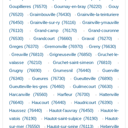
Goupillieres (76570)
Gournay-en-bray (76220)
Gouy
-
-
(76520)
Graimbouville (76430)
Grainville-la-teinturiere
-
-
(76450)
Grainville-sur-ry (76116)
Grainville-ymauville
-
-
(76110)
Grand-camp (76170)
Grand-couronne
-
-
(76530)
Grandcourt (76660)
Graval (76270)
-
-
-
Greges (76370)
Gremonville (76970)
Greny (76630)
-
-
Greuville (76810)
Grigneuseville (76850)
Gruchet-le-
-
-
-
valasse (76210)
Gruchet-saint-simeon (76810)
-
-
Grugny (76690)
Grumesnil (76440)
Guerville
-
-
(76340)
Gueures (76730)
Gueutteville (76890)
-
-
-
Gueutteville-les-gres (76460)
Guilmecourt (76630)
-
-
Harcanville (76560)
Harfleur (76700)
Hattenville
-
-
(76640)
Haucourt (76440)
Haudricourt (76390)
-
-
-
Haussez (76440)
Hautot-l'auvray (76450)
Hautot-le-
-
-
vatois (76190)
Hautot-saint-sulpice (76190)
Hautot-
-
-
sur-mer (76550)
Hautot-sur-seine (76113)
Heberville
-
-