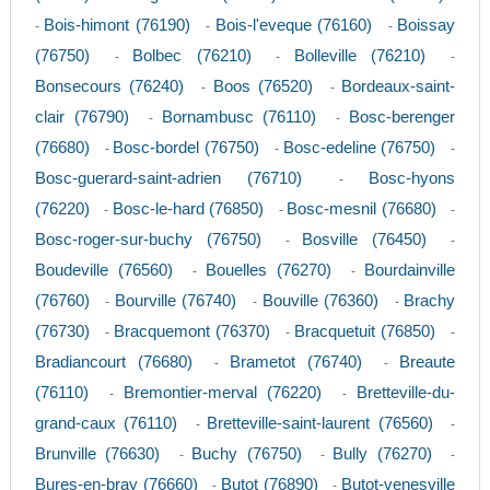
Bois-himont (76190)
Bois-l'eveque (76160)
Boissay
-
-
-
(76750)
Bolbec (76210)
Bolleville (76210)
-
-
-
Bonsecours (76240)
Boos (76520)
Bordeaux-saint-
-
-
clair (76790)
Bornambusc (76110)
Bosc-berenger
-
-
(76680)
Bosc-bordel (76750)
Bosc-edeline (76750)
-
-
-
Bosc-guerard-saint-adrien (76710)
Bosc-hyons
-
(76220)
Bosc-le-hard (76850)
Bosc-mesnil (76680)
-
-
-
Bosc-roger-sur-buchy (76750)
Bosville (76450)
-
-
Boudeville (76560)
Bouelles (76270)
Bourdainville
-
-
(76760)
Bourville (76740)
Bouville (76360)
Brachy
-
-
-
(76730)
Bracquemont (76370)
Bracquetuit (76850)
-
-
-
Bradiancourt (76680)
Brametot (76740)
Breaute
-
-
(76110)
Bremontier-merval (76220)
Bretteville-du-
-
-
grand-caux (76110)
Bretteville-saint-laurent (76560)
-
-
Brunville (76630)
Buchy (76750)
Bully (76270)
-
-
-
Bures-en-bray (76660)
Butot (76890)
Butot-venesville
-
-