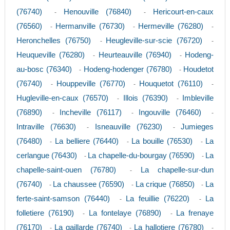
(76740)
Henouville (76840)
Hericourt-en-caux
-
-
(76560)
Hermanville (76730)
Hermeville (76280)
-
-
-
Heronchelles (76750)
Heugleville-sur-scie (76720)
-
-
Heuqueville (76280)
Heurteauville (76940)
Hodeng-
-
-
au-bosc (76340)
Hodeng-hodenger (76780)
Houdetot
-
-
(76740)
Houppeville (76770)
Houquetot (76110)
-
-
-
Hugleville-en-caux (76570)
Illois (76390)
Imbleville
-
-
(76890)
Incheville (76117)
Ingouville (76460)
-
-
-
Intraville (76630)
Isneauville (76230)
Jumieges
-
-
(76480)
La belliere (76440)
La bouille (76530)
La
-
-
-
cerlangue (76430)
La chapelle-du-bourgay (76590)
La
-
-
chapelle-saint-ouen (76780)
La chapelle-sur-dun
-
(76740)
La chaussee (76590)
La crique (76850)
La
-
-
-
ferte-saint-samson (76440)
La feuillie (76220)
La
-
-
folletiere (76190)
La fontelaye (76890)
La frenaye
-
-
(76170)
La gaillarde (76740)
La hallotiere (76780)
-
-
-