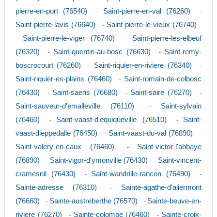
pierre-en-port (76540)
Saint-pierre-en-val (76260)
-
-
Saint-pierre-lavis (76640)
Saint-pierre-le-vieux (76740)
-
Saint-pierre-le-viger (76740)
Saint-pierre-les-elbeuf
-
-
(76320)
Saint-quentin-au-bosc (76630)
Saint-remy-
-
-
boscrocourt (76260)
Saint-riquier-en-riviere (76340)
-
-
Saint-riquier-es-plains (76460)
Saint-romain-de-colbosc
-
(76430)
Saint-saens (76680)
Saint-saire (76270)
-
-
-
Saint-sauveur-d'emalleville (76110)
Saint-sylvain
-
(76460)
Saint-vaast-d'equiqueville (76510)
Saint-
-
-
vaast-dieppedalle (76450)
Saint-vaast-du-val (76890)
-
-
Saint-valery-en-caux (76460)
Saint-victor-l'abbaye
-
(76890)
Saint-vigor-d'ymonville (76430)
Saint-vincent-
-
-
cramesnil (76430)
Saint-wandrille-rancon (76490)
-
-
Sainte-adresse (76310)
Sainte-agathe-d'aliermont
-
(76660)
Sainte-austreberthe (76570)
Sainte-beuve-en-
-
-
riviere (76270)
Sainte-colombe (76460)
Sainte-croix-
-
-