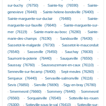
sur-buchy (76750)
Sainte-foy (76590)
Sainte-
-
-
genevieve (76440)
Sainte-helene-bondeville (76400)
-
-
Sainte-marguerite-sur-duclair (76480)
Sainte-
-
marguerite-sur-fauville (76640)
Sainte-marguerite-sur-
-
mer (76119)
Sainte-marie-au-bosc (76280)
Sainte-
-
-
marie-des-champs (76190)
Sandouville (76430)
-
-
Sassetot-le-malgarde (76730)
Sassetot-le-mauconduit
-
(76540)
Sasseville (76450)
Sauchay (76630)
-
-
-
Saumont-la-poterie (76440)
Sauqueville (76550)
-
-
Saussay (76760)
Sausseuzemare-en-caux (76110)
-
-
Senneville-sur-fecamp (76400)
Sept-meules (76260)
-
-
Serqueux (76440)
Servaville-salmonville (76116)
-
-
Sevis (76850)
Sierville (76690)
Sigy-en-bray (76780)
-
-
Smermesnil (76660)
Sommery (76440)
Sommesnil
-
-
-
(76560)
Sorquainville (76540)
Sotteville-les-rouen
-
-
(76300)
Sotteville-sous-le-val (76410)
Sotteville-sur-
-
-