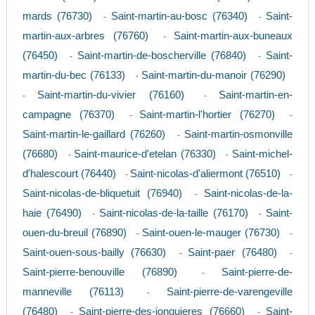
mards (76730)
Saint-martin-au-bosc (76340)
Saint-
-
-
martin-aux-arbres (76760)
Saint-martin-aux-buneaux
-
(76450)
Saint-martin-de-boscherville (76840)
Saint-
-
-
martin-du-bec (76133)
Saint-martin-du-manoir (76290)
-
Saint-martin-du-vivier (76160)
Saint-martin-en-
-
-
campagne (76370)
Saint-martin-l'hortier (76270)
-
-
Saint-martin-le-gaillard (76260)
Saint-martin-osmonville
-
(76680)
Saint-maurice-d'etelan (76330)
Saint-michel-
-
-
d'halescourt (76440)
Saint-nicolas-d'aliermont (76510)
-
-
Saint-nicolas-de-bliquetuit (76940)
Saint-nicolas-de-la-
-
haie (76490)
Saint-nicolas-de-la-taille (76170)
Saint-
-
-
ouen-du-breuil (76890)
Saint-ouen-le-mauger (76730)
-
-
Saint-ouen-sous-bailly (76630)
Saint-paer (76480)
-
-
Saint-pierre-benouville (76890)
Saint-pierre-de-
-
manneville (76113)
Saint-pierre-de-varengeville
-
(76480)
Saint-pierre-des-jonquieres (76660)
Saint-
-
-