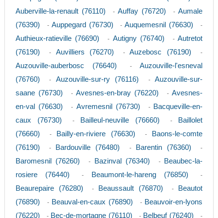
Auberville-la-renault (76110)
Auffay (76720)
Aumale
-
-
(76390)
Auppegard (76730)
Auquemesnil (76630)
-
-
-
Authieux-ratieville (76690)
Autigny (76740)
Autretot
-
-
(76190)
Auvilliers (76270)
Auzebosc (76190)
-
-
-
Auzouville-auberbosc (76640)
Auzouville-l'esneval
-
(76760)
Auzouville-sur-ry (76116)
Auzouville-sur-
-
-
saane (76730)
Avesnes-en-bray (76220)
Avesnes-
-
-
en-val (76630)
Avremesnil (76730)
Bacqueville-en-
-
-
caux (76730)
Bailleul-neuville (76660)
Baillolet
-
-
(76660)
Bailly-en-riviere (76630)
Baons-le-comte
-
-
(76190)
Bardouville (76480)
Barentin (76360)
-
-
-
Baromesnil (76260)
Bazinval (76340)
Beaubec-la-
-
-
rosiere (76440)
Beaumont-le-hareng (76850)
-
-
Beaurepaire (76280)
Beaussault (76870)
Beautot
-
-
(76890)
Beauval-en-caux (76890)
Beauvoir-en-lyons
-
-
(76220)
Bec-de-mortagne (76110)
Belbeuf (76240)
-
-
-