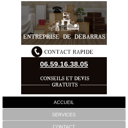
06.59.16.38.05
ACCUEIL
SERVICES
CONTACT