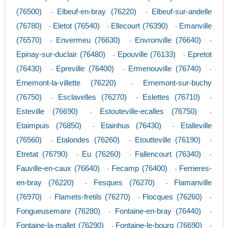
(76500)
Elbeuf-en-bray (76220)
Elbeuf-sur-andelle
-
-
(76780)
Eletot (76540)
Ellecourt (76390)
Emanville
-
-
-
(76570)
Envermeu (76630)
Envronville (76640)
-
-
-
Epinay-sur-duclair (76480)
Epouville (76133)
Epretot
-
-
(76430)
Epreville (76400)
Ermenouville (76740)
-
-
-
Ernemont-la-villette (76220)
Ernemont-sur-buchy
-
(76750)
Esclavelles (76270)
Eslettes (76710)
-
-
-
Esteville (76690)
Estouteville-ecalles (76750)
-
-
Etaimpuis (76850)
Etainhus (76430)
Etalleville
-
-
(76560)
Etalondes (76260)
Etoutteville (76190)
-
-
-
Etretat (76790)
Eu (76260)
Fallencourt (76340)
-
-
-
Fauville-en-caux (76640)
Fecamp (76400)
Ferrieres-
-
-
en-bray (76220)
Fesques (76270)
Flamanville
-
-
(76970)
Flamets-fretils (76270)
Flocques (76260)
-
-
-
Fongueusemare (76280)
Fontaine-en-bray (76440)
-
-
Fontaine-la-mallet (76290)
Fontaine-le-bourg (76690)
-
-