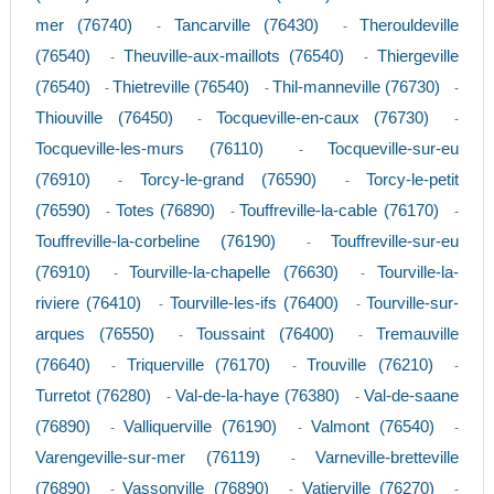
mer (76740)
Tancarville (76430)
Therouldeville
-
-
(76540)
Theuville-aux-maillots (76540)
Thiergeville
-
-
(76540)
Thietreville (76540)
Thil-manneville (76730)
-
-
-
Thiouville (76450)
Tocqueville-en-caux (76730)
-
-
Tocqueville-les-murs (76110)
Tocqueville-sur-eu
-
(76910)
Torcy-le-grand (76590)
Torcy-le-petit
-
-
(76590)
Totes (76890)
Touffreville-la-cable (76170)
-
-
-
Touffreville-la-corbeline (76190)
Touffreville-sur-eu
-
(76910)
Tourville-la-chapelle (76630)
Tourville-la-
-
-
riviere (76410)
Tourville-les-ifs (76400)
Tourville-sur-
-
-
arques (76550)
Toussaint (76400)
Tremauville
-
-
(76640)
Triquerville (76170)
Trouville (76210)
-
-
-
Turretot (76280)
Val-de-la-haye (76380)
Val-de-saane
-
-
(76890)
Valliquerville (76190)
Valmont (76540)
-
-
-
Varengeville-sur-mer (76119)
Varneville-bretteville
-
(76890)
Vassonville (76890)
Vatierville (76270)
-
-
-