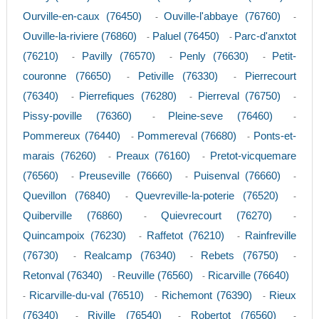
Ourville-en-caux (76450)
Ouville-l'abbaye (76760)
-
-
Ouville-la-riviere (76860)
Paluel (76450)
Parc-d'anxtot
-
-
(76210)
Pavilly (76570)
Penly (76630)
Petit-
-
-
-
couronne (76650)
Petiville (76330)
Pierrecourt
-
-
(76340)
Pierrefiques (76280)
Pierreval (76750)
-
-
-
Pissy-poville (76360)
Pleine-seve (76460)
-
-
Pommereux (76440)
Pommereval (76680)
Ponts-et-
-
-
marais (76260)
Preaux (76160)
Pretot-vicquemare
-
-
(76560)
Preuseville (76660)
Puisenval (76660)
-
-
-
Quevillon (76840)
Quevreville-la-poterie (76520)
-
-
Quiberville (76860)
Quievrecourt (76270)
-
-
Quincampoix (76230)
Raffetot (76210)
Rainfreville
-
-
(76730)
Realcamp (76340)
Rebets (76750)
-
-
-
Retonval (76340)
Reuville (76560)
Ricarville (76640)
-
-
Ricarville-du-val (76510)
Richemont (76390)
Rieux
-
-
-
(76340)
Riville (76540)
Robertot (76560)
-
-
-