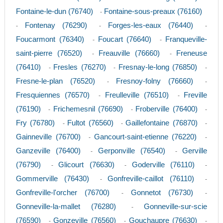
Fontaine-le-dun (76740)
Fontaine-sous-preaux (76160)
-
Fontenay (76290)
Forges-les-eaux (76440)
-
-
-
Foucarmont (76340)
Foucart (76640)
Franqueville-
-
-
saint-pierre (76520)
Freauville (76660)
Freneuse
-
-
(76410)
Fresles (76270)
Fresnay-le-long (76850)
-
-
-
Fresne-le-plan (76520)
Fresnoy-folny (76660)
-
-
Fresquiennes (76570)
Freulleville (76510)
Freville
-
-
(76190)
Frichemesnil (76690)
Froberville (76400)
-
-
-
Fry (76780)
Fultot (76560)
Gaillefontaine (76870)
-
-
-
Gainneville (76700)
Gancourt-saint-etienne (76220)
-
-
Ganzeville (76400)
Gerponville (76540)
Gerville
-
-
(76790)
Glicourt (76630)
Goderville (76110)
-
-
-
Gommerville (76430)
Gonfreville-caillot (76110)
-
-
Gonfreville-l'orcher (76700)
Gonnetot (76730)
-
-
Gonneville-la-mallet (76280)
Gonneville-sur-scie
-
(76590)
Gonzeville (76560)
Gouchaupre (76630)
-
-
-