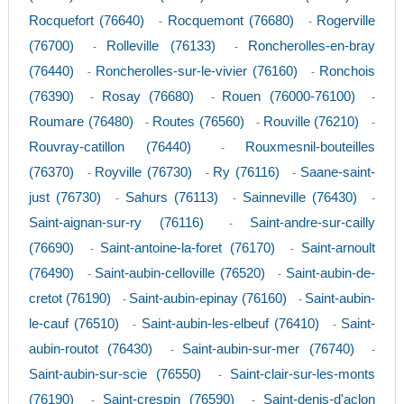
Rocquefort (76640)
Rocquemont (76680)
Rogerville
-
-
(76700)
Rolleville (76133)
Roncherolles-en-bray
-
-
(76440)
Roncherolles-sur-le-vivier (76160)
Ronchois
-
-
(76390)
Rosay (76680)
Rouen (76000-76100)
-
-
-
Roumare (76480)
Routes (76560)
Rouville (76210)
-
-
-
Rouvray-catillon (76440)
Rouxmesnil-bouteilles
-
(76370)
Royville (76730)
Ry (76116)
Saane-saint-
-
-
-
just (76730)
Sahurs (76113)
Sainneville (76430)
-
-
-
Saint-aignan-sur-ry (76116)
Saint-andre-sur-cailly
-
(76690)
Saint-antoine-la-foret (76170)
Saint-arnoult
-
-
(76490)
Saint-aubin-celloville (76520)
Saint-aubin-de-
-
-
cretot (76190)
Saint-aubin-epinay (76160)
Saint-aubin-
-
-
le-cauf (76510)
Saint-aubin-les-elbeuf (76410)
Saint-
-
-
aubin-routot (76430)
Saint-aubin-sur-mer (76740)
-
-
Saint-aubin-sur-scie (76550)
Saint-clair-sur-les-monts
-
(76190)
Saint-crespin (76590)
Saint-denis-d'aclon
-
-