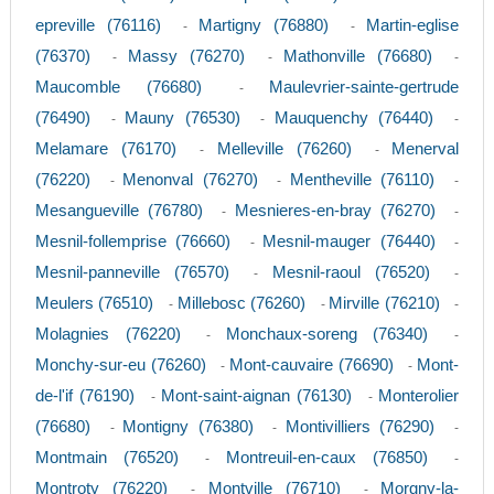
epreville (76116)
Martigny (76880)
Martin-eglise
-
-
(76370)
Massy (76270)
Mathonville (76680)
-
-
-
Maucomble (76680)
Maulevrier-sainte-gertrude
-
(76490)
Mauny (76530)
Mauquenchy (76440)
-
-
-
Melamare (76170)
Melleville (76260)
Menerval
-
-
(76220)
Menonval (76270)
Mentheville (76110)
-
-
-
Mesangueville (76780)
Mesnieres-en-bray (76270)
-
-
Mesnil-follemprise (76660)
Mesnil-mauger (76440)
-
-
Mesnil-panneville (76570)
Mesnil-raoul (76520)
-
-
Meulers (76510)
Millebosc (76260)
Mirville (76210)
-
-
-
Molagnies (76220)
Monchaux-soreng (76340)
-
-
Monchy-sur-eu (76260)
Mont-cauvaire (76690)
Mont-
-
-
de-l'if (76190)
Mont-saint-aignan (76130)
Monterolier
-
-
(76680)
Montigny (76380)
Montivilliers (76290)
-
-
-
Montmain (76520)
Montreuil-en-caux (76850)
-
-
Montroty (76220)
Montville (76710)
Morgny-la-
-
-