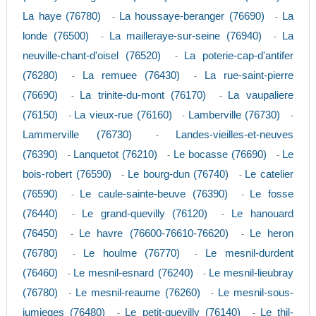
La haye (76780)
La houssaye-beranger (76690)
La
-
-
londe (76500)
La mailleraye-sur-seine (76940)
La
-
-
neuville-chant-d'oisel (76520)
La poterie-cap-d'antifer
-
(76280)
La remuee (76430)
La rue-saint-pierre
-
-
(76690)
La trinite-du-mont (76170)
La vaupaliere
-
-
(76150)
La vieux-rue (76160)
Lamberville (76730)
-
-
-
Lammerville (76730)
Landes-vieilles-et-neuves
-
(76390)
Lanquetot (76210)
Le bocasse (76690)
Le
-
-
-
bois-robert (76590)
Le bourg-dun (76740)
Le catelier
-
-
(76590)
Le caule-sainte-beuve (76390)
Le fosse
-
-
(76440)
Le grand-quevilly (76120)
Le hanouard
-
-
(76450)
Le havre (76600-76610-76620)
Le heron
-
-
(76780)
Le houlme (76770)
Le mesnil-durdent
-
-
(76460)
Le mesnil-esnard (76240)
Le mesnil-lieubray
-
-
(76780)
Le mesnil-reaume (76260)
Le mesnil-sous-
-
-
jumieges (76480)
Le petit-quevilly (76140)
Le thil-
-
-