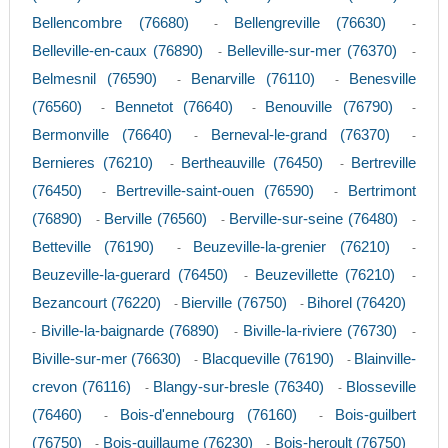
Bellencombre (76680)
Bellengreville (76630)
-
-
Belleville-en-caux (76890)
Belleville-sur-mer (76370)
-
-
Belmesnil (76590)
Benarville (76110)
Benesville
-
-
(76560)
Bennetot (76640)
Benouville (76790)
-
-
-
Bermonville (76640)
Berneval-le-grand (76370)
-
-
Bernieres (76210)
Bertheauville (76450)
Bertreville
-
-
(76450)
Bertreville-saint-ouen (76590)
Bertrimont
-
-
(76890)
Berville (76560)
Berville-sur-seine (76480)
-
-
-
Betteville (76190)
Beuzeville-la-grenier (76210)
-
-
Beuzeville-la-guerard (76450)
Beuzevillette (76210)
-
-
Bezancourt (76220)
Bierville (76750)
Bihorel (76420)
-
-
Biville-la-baignarde (76890)
Biville-la-riviere (76730)
-
-
-
Biville-sur-mer (76630)
Blacqueville (76190)
Blainville-
-
-
crevon (76116)
Blangy-sur-bresle (76340)
Blosseville
-
-
(76460)
Bois-d'ennebourg (76160)
Bois-guilbert
-
-
(76750)
Bois-guillaume (76230)
Bois-heroult (76750)
-
-