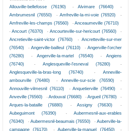
Allouville-bellefosse (76190)
Alvimare (76640)
-
-
Ambrumesnil (76550)
Amfreville-la-mi-voie (76920)
-
-
Amfreville-les-champs (76560)
Anceaumeville (76710)
-
Ancourt (76370)
Ancourteville-sur-hericourt (76560)
-
-
-
Ancretieville-saint-victor (76760)
Ancretteville-sur-mer
-
(76540)
Angerville-bailleul (76110)
Angerville-l'orcher
-
-
(76280)
Angerville-la-martel (76540)
Angiens
-
-
(76740)
Anglesqueville-l'esneval (76280)
-
-
Anglesqueville-la-bras-long (76740)
Anneville-
-
ambourville (76480)
Anneville-sur-scie (76590)
-
-
Annouville-vilmesnil (76110)
Anquetierville (76490)
-
-
Anveville (76560)
Ardouval (76680)
Argueil (76780)
-
-
-
Arques-la-bataille (76880)
Assigny (76630)
-
-
Aubeguimont (76390)
Aubermesnil-aux-erables
-
(76340)
Aubermesnil-beaumais (76550)
Auberville-la-
-
-
campagne (76170)
Auberville-la-manuel (76450)
-
-