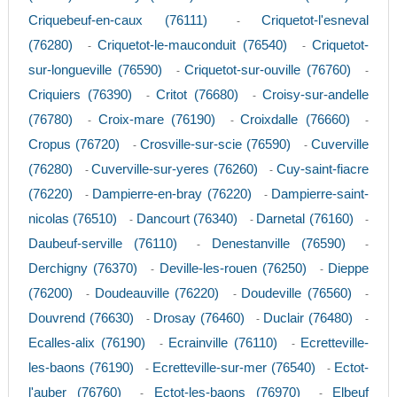
Criquebeuf-en-caux (76111)
Criquetot-l'esneval
-
(76280)
Criquetot-le-mauconduit (76540)
Criquetot-
-
-
sur-longueville (76590)
Criquetot-sur-ouville (76760)
-
-
Criquiers (76390)
Critot (76680)
Croisy-sur-andelle
-
-
(76780)
Croix-mare (76190)
Croixdalle (76660)
-
-
-
Cropus (76720)
Crosville-sur-scie (76590)
Cuverville
-
-
(76280)
Cuverville-sur-yeres (76260)
Cuy-saint-fiacre
-
-
(76220)
Dampierre-en-bray (76220)
Dampierre-saint-
-
-
nicolas (76510)
Dancourt (76340)
Darnetal (76160)
-
-
-
Daubeuf-serville (76110)
Denestanville (76590)
-
-
Derchigny (76370)
Deville-les-rouen (76250)
Dieppe
-
-
(76200)
Doudeauville (76220)
Doudeville (76560)
-
-
-
Douvrend (76630)
Drosay (76460)
Duclair (76480)
-
-
-
Ecalles-alix (76190)
Ecrainville (76110)
Ecretteville-
-
-
les-baons (76190)
Ecretteville-sur-mer (76540)
Ectot-
-
-
l'auber (76760)
Ectot-les-baons (76970)
Elbeuf
-
-