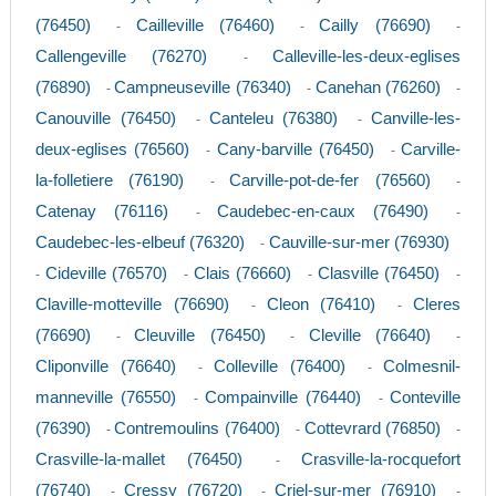
(76450)
Cailleville (76460)
Cailly (76690)
-
-
-
Callengeville (76270)
Calleville-les-deux-eglises
-
(76890)
Campneuseville (76340)
Canehan (76260)
-
-
-
Canouville (76450)
Canteleu (76380)
Canville-les-
-
-
deux-eglises (76560)
Cany-barville (76450)
Carville-
-
-
la-folletiere (76190)
Carville-pot-de-fer (76560)
-
-
Catenay (76116)
Caudebec-en-caux (76490)
-
-
Caudebec-les-elbeuf (76320)
Cauville-sur-mer (76930)
-
Cideville (76570)
Clais (76660)
Clasville (76450)
-
-
-
-
Claville-motteville (76690)
Cleon (76410)
Cleres
-
-
(76690)
Cleuville (76450)
Cleville (76640)
-
-
-
Cliponville (76640)
Colleville (76400)
Colmesnil-
-
-
manneville (76550)
Compainville (76440)
Conteville
-
-
(76390)
Contremoulins (76400)
Cottevrard (76850)
-
-
-
Crasville-la-mallet (76450)
Crasville-la-rocquefort
-
(76740)
Cressy (76720)
Criel-sur-mer (76910)
-
-
-