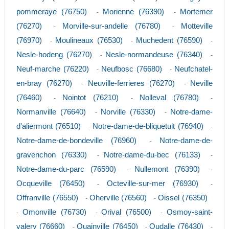
pommeraye (76750)
Morienne (76390)
Mortemer
-
-
(76270)
Morville-sur-andelle (76780)
Motteville
-
-
(76970)
Moulineaux (76530)
Muchedent (76590)
-
-
-
Nesle-hodeng (76270)
Nesle-normandeuse (76340)
-
-
Neuf-marche (76220)
Neufbosc (76680)
Neufchatel-
-
-
en-bray (76270)
Neuville-ferrieres (76270)
Neville
-
-
(76460)
Nointot (76210)
Nolleval (76780)
-
-
-
Normanville (76640)
Norville (76330)
Notre-dame-
-
-
d'aliermont (76510)
Notre-dame-de-bliquetuit (76940)
-
-
Notre-dame-de-bondeville (76960)
Notre-dame-de-
-
gravenchon (76330)
Notre-dame-du-bec (76133)
-
-
Notre-dame-du-parc (76590)
Nullemont (76390)
-
-
Ocqueville (76450)
Octeville-sur-mer (76930)
-
-
Offranville (76550)
Oherville (76560)
Oissel (76350)
-
-
Omonville (76730)
Orival (76500)
Osmoy-saint-
-
-
-
valery (76660)
Ouainville (76450)
Oudalle (76430)
-
-
-