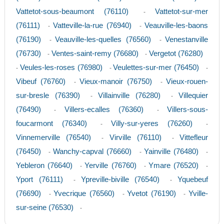
Vattetot-sous-beaumont (76110)
Vattetot-sur-mer
-
(76111)
Vatteville-la-rue (76940)
Veauville-les-baons
-
-
(76190)
Veauville-les-quelles (76560)
Venestanville
-
-
(76730)
Ventes-saint-remy (76680)
Vergetot (76280)
-
-
Veules-les-roses (76980)
Veulettes-sur-mer (76450)
-
-
-
Vibeuf (76760)
Vieux-manoir (76750)
Vieux-rouen-
-
-
sur-bresle (76390)
Villainville (76280)
Villequier
-
-
(76490)
Villers-ecalles (76360)
Villers-sous-
-
-
foucarmont (76340)
Villy-sur-yeres (76260)
-
-
Vinnemerville (76540)
Virville (76110)
Vittefleur
-
-
(76450)
Wanchy-capval (76660)
Yainville (76480)
-
-
-
Yebleron (76640)
Yerville (76760)
Ymare (76520)
-
-
-
Yport (76111)
Ypreville-biville (76540)
Yquebeuf
-
-
(76690)
Yvecrique (76560)
Yvetot (76190)
Yville-
-
-
-
sur-seine (76530)
-