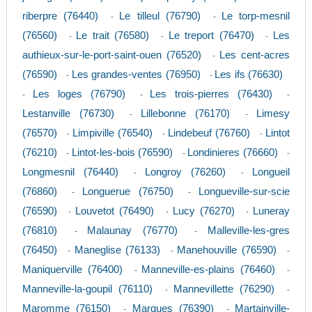
riberpre (76440)
Le tilleul (76790)
Le torp-mesnil
-
-
(76560)
Le trait (76580)
Le treport (76470)
Les
-
-
-
authieux-sur-le-port-saint-ouen (76520)
Les cent-acres
-
(76590)
Les grandes-ventes (76950)
Les ifs (76630)
-
-
Les loges (76790)
Les trois-pierres (76430)
-
-
-
Lestanville (76730)
Lillebonne (76170)
Limesy
-
-
(76570)
Limpiville (76540)
Lindebeuf (76760)
Lintot
-
-
-
(76210)
Lintot-les-bois (76590)
Londinieres (76660)
-
-
-
Longmesnil (76440)
Longroy (76260)
Longueil
-
-
(76860)
Longuerue (76750)
Longueville-sur-scie
-
-
(76590)
Louvetot (76490)
Lucy (76270)
Luneray
-
-
-
(76810)
Malaunay (76770)
Malleville-les-gres
-
-
(76450)
Maneglise (76133)
Manehouville (76590)
-
-
-
Maniquerville (76400)
Manneville-es-plains (76460)
-
-
Manneville-la-goupil (76110)
Mannevillette (76290)
-
-
Maromme (76150)
Marques (76390)
Martainville-
-
-