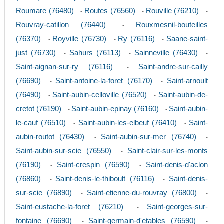
Roumare (76480)
Routes (76560)
Rouville (76210)
-
-
-
Rouvray-catillon (76440)
Rouxmesnil-bouteilles
-
(76370)
Royville (76730)
Ry (76116)
Saane-saint-
-
-
-
just (76730)
Sahurs (76113)
Sainneville (76430)
-
-
-
Saint-aignan-sur-ry (76116)
Saint-andre-sur-cailly
-
(76690)
Saint-antoine-la-foret (76170)
Saint-arnoult
-
-
(76490)
Saint-aubin-celloville (76520)
Saint-aubin-de-
-
-
cretot (76190)
Saint-aubin-epinay (76160)
Saint-aubin-
-
-
le-cauf (76510)
Saint-aubin-les-elbeuf (76410)
Saint-
-
-
aubin-routot (76430)
Saint-aubin-sur-mer (76740)
-
-
Saint-aubin-sur-scie (76550)
Saint-clair-sur-les-monts
-
(76190)
Saint-crespin (76590)
Saint-denis-d'aclon
-
-
(76860)
Saint-denis-le-thiboult (76116)
Saint-denis-
-
-
sur-scie (76890)
Saint-etienne-du-rouvray (76800)
-
-
Saint-eustache-la-foret (76210)
Saint-georges-sur-
-
fontaine (76690)
Saint-germain-d'etables (76590)
-
-