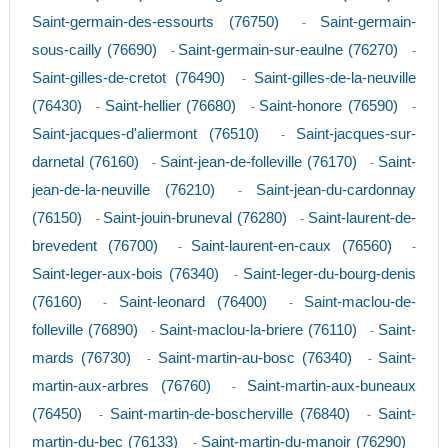
Saint-germain-des-essourts (76750)
Saint-germain-
-
sous-cailly (76690)
Saint-germain-sur-eaulne (76270)
-
-
Saint-gilles-de-cretot (76490)
Saint-gilles-de-la-neuville
-
(76430)
Saint-hellier (76680)
Saint-honore (76590)
-
-
-
Saint-jacques-d'aliermont (76510)
Saint-jacques-sur-
-
darnetal (76160)
Saint-jean-de-folleville (76170)
Saint-
-
-
jean-de-la-neuville (76210)
Saint-jean-du-cardonnay
-
(76150)
Saint-jouin-bruneval (76280)
Saint-laurent-de-
-
-
brevedent (76700)
Saint-laurent-en-caux (76560)
-
-
Saint-leger-aux-bois (76340)
Saint-leger-du-bourg-denis
-
(76160)
Saint-leonard (76400)
Saint-maclou-de-
-
-
folleville (76890)
Saint-maclou-la-briere (76110)
Saint-
-
-
mards (76730)
Saint-martin-au-bosc (76340)
Saint-
-
-
martin-aux-arbres (76760)
Saint-martin-aux-buneaux
-
(76450)
Saint-martin-de-boscherville (76840)
Saint-
-
-
martin-du-bec (76133)
Saint-martin-du-manoir (76290)
-