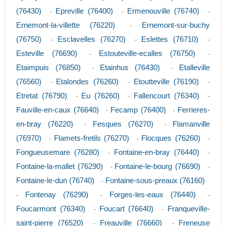
(76430)
Epreville (76400)
Ermenouville (76740)
-
-
-
Ernemont-la-villette (76220)
Ernemont-sur-buchy
-
(76750)
Esclavelles (76270)
Eslettes (76710)
-
-
-
Esteville (76690)
Estouteville-ecalles (76750)
-
-
Etaimpuis (76850)
Etainhus (76430)
Etalleville
-
-
(76560)
Etalondes (76260)
Etoutteville (76190)
-
-
-
Etretat (76790)
Eu (76260)
Fallencourt (76340)
-
-
-
Fauville-en-caux (76640)
Fecamp (76400)
Ferrieres-
-
-
en-bray (76220)
Fesques (76270)
Flamanville
-
-
(76970)
Flamets-fretils (76270)
Flocques (76260)
-
-
-
Fongueusemare (76280)
Fontaine-en-bray (76440)
-
-
Fontaine-la-mallet (76290)
Fontaine-le-bourg (76690)
-
-
Fontaine-le-dun (76740)
Fontaine-sous-preaux (76160)
-
Fontenay (76290)
Forges-les-eaux (76440)
-
-
-
Foucarmont (76340)
Foucart (76640)
Franqueville-
-
-
saint-pierre (76520)
Freauville (76660)
Freneuse
-
-