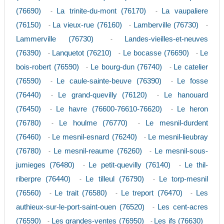
(76690)
La trinite-du-mont (76170)
La vaupaliere
-
-
(76150)
La vieux-rue (76160)
Lamberville (76730)
-
-
-
Lammerville (76730)
Landes-vieilles-et-neuves
-
(76390)
Lanquetot (76210)
Le bocasse (76690)
Le
-
-
-
bois-robert (76590)
Le bourg-dun (76740)
Le catelier
-
-
(76590)
Le caule-sainte-beuve (76390)
Le fosse
-
-
(76440)
Le grand-quevilly (76120)
Le hanouard
-
-
(76450)
Le havre (76600-76610-76620)
Le heron
-
-
(76780)
Le houlme (76770)
Le mesnil-durdent
-
-
(76460)
Le mesnil-esnard (76240)
Le mesnil-lieubray
-
-
(76780)
Le mesnil-reaume (76260)
Le mesnil-sous-
-
-
jumieges (76480)
Le petit-quevilly (76140)
Le thil-
-
-
riberpre (76440)
Le tilleul (76790)
Le torp-mesnil
-
-
(76560)
Le trait (76580)
Le treport (76470)
Les
-
-
-
authieux-sur-le-port-saint-ouen (76520)
Les cent-acres
-
(76590)
Les grandes-ventes (76950)
Les ifs (76630)
-
-