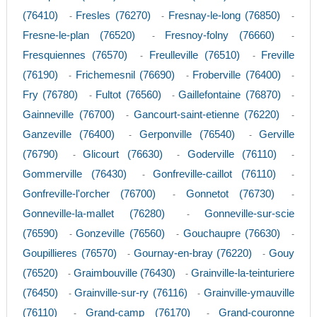
(76410)
Fresles (76270)
Fresnay-le-long (76850)
-
-
-
Fresne-le-plan (76520)
Fresnoy-folny (76660)
-
-
Fresquiennes (76570)
Freulleville (76510)
Freville
-
-
(76190)
Frichemesnil (76690)
Froberville (76400)
-
-
-
Fry (76780)
Fultot (76560)
Gaillefontaine (76870)
-
-
-
Gainneville (76700)
Gancourt-saint-etienne (76220)
-
-
Ganzeville (76400)
Gerponville (76540)
Gerville
-
-
(76790)
Glicourt (76630)
Goderville (76110)
-
-
-
Gommerville (76430)
Gonfreville-caillot (76110)
-
-
Gonfreville-l'orcher (76700)
Gonnetot (76730)
-
-
Gonneville-la-mallet (76280)
Gonneville-sur-scie
-
(76590)
Gonzeville (76560)
Gouchaupre (76630)
-
-
-
Goupillieres (76570)
Gournay-en-bray (76220)
Gouy
-
-
(76520)
Graimbouville (76430)
Grainville-la-teinturiere
-
-
(76450)
Grainville-sur-ry (76116)
Grainville-ymauville
-
-
(76110)
Grand-camp (76170)
Grand-couronne
-
-