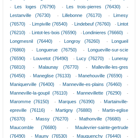
Les loges (76790)
Les trois-pierres (76430)
-
-
-
Lestanville (76730)
Lillebonne (76170)
Limesy
-
-
(76570)
Limpiville (76540)
Lindebeuf (76760)
Lintot
-
-
-
(76210)
Lintot-les-bois (76590)
Londinieres (76660)
-
-
-
Longmesnil (76440)
Longroy (76260)
Longueil
-
-
(76860)
Longuerue (76750)
Longueville-sur-scie
-
-
(76590)
Louvetot (76490)
Lucy (76270)
Luneray
-
-
-
(76810)
Malaunay (76770)
Malleville-les-gres
-
-
(76450)
Maneglise (76133)
Manehouville (76590)
-
-
-
Maniquerville (76400)
Manneville-es-plains (76460)
-
-
Manneville-la-goupil (76110)
Mannevillette (76290)
-
-
Maromme (76150)
Marques (76390)
Martainville-
-
-
epreville (76116)
Martigny (76880)
Martin-eglise
-
-
(76370)
Massy (76270)
Mathonville (76680)
-
-
-
Maucomble (76680)
Maulevrier-sainte-gertrude
-
(76490)
Mauny (76530)
Mauquenchy (76440)
-
-
-