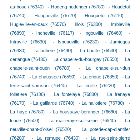
au-bosc (76340)
Hodeng-hodenger (76780)
Houdetot
-
-
(76740)
Houppeville (76770)
Houquetot (76110)
-
-
-
Hugleville-en-caux (76570)
Illois (76390)
Imbleville
-
-
(76890)
Incheville (76117)
Ingouville (76460)
-
-
-
Intraville (76630)
Isneauville (76230)
Jumieges
-
-
(76480)
La belliere (76440)
La bouille (76530)
La
-
-
-
cerlangue (76430)
La chapelle-du-bourgay (76590)
La
-
-
chapelle-saint-ouen (76780)
La chapelle-sur-dun
-
(76740)
La chaussee (76590)
La crique (76850)
La
-
-
-
ferte-saint-samson (76440)
La feuillie (76220)
La
-
-
folletiere (76190)
La fontelaye (76890)
La frenaye
-
-
(76170)
La gaillarde (76740)
La hallotiere (76780)
-
-
-
La haye (76780)
La houssaye-beranger (76690)
La
-
-
londe (76500)
La mailleraye-sur-seine (76940)
La
-
-
neuville-chant-d'oisel (76520)
La poterie-cap-d'antifer
-
(76280)
La remuee (76430)
La rue-saint-pierre
-
-