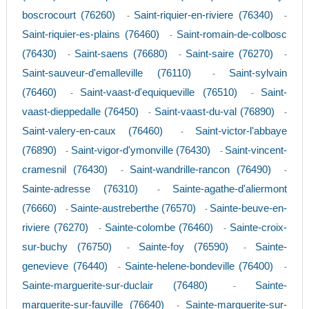
boscrocourt (76260)
Saint-riquier-en-riviere (76340)
-
-
Saint-riquier-es-plains (76460)
Saint-romain-de-colbosc
-
(76430)
Saint-saens (76680)
Saint-saire (76270)
-
-
-
Saint-sauveur-d'emalleville (76110)
Saint-sylvain
-
(76460)
Saint-vaast-d'equiqueville (76510)
Saint-
-
-
vaast-dieppedalle (76450)
Saint-vaast-du-val (76890)
-
-
Saint-valery-en-caux (76460)
Saint-victor-l'abbaye
-
(76890)
Saint-vigor-d'ymonville (76430)
Saint-vincent-
-
-
cramesnil (76430)
Saint-wandrille-rancon (76490)
-
-
Sainte-adresse (76310)
Sainte-agathe-d'aliermont
-
(76660)
Sainte-austreberthe (76570)
Sainte-beuve-en-
-
-
riviere (76270)
Sainte-colombe (76460)
Sainte-croix-
-
-
sur-buchy (76750)
Sainte-foy (76590)
Sainte-
-
-
genevieve (76440)
Sainte-helene-bondeville (76400)
-
-
Sainte-marguerite-sur-duclair (76480)
Sainte-
-
marguerite-sur-fauville (76640)
Sainte-marguerite-sur-
-