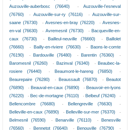
Auzouville-auberbosc (76640)
Auzouville-l'esneval
-
(76760)
Auzouville-sur-ry (76116)
Auzouville-sur-
-
-
saane (76730)
Avesnes-en-bray (76220)
Avesnes-
-
-
en-val (76630)
Avremesnil (76730)
Bacqueville-en-
-
-
caux (76730)
Bailleul-neuville (76660)
Baillolet
-
-
(76660)
Bailly-en-riviere (76630)
Baons-le-comte
-
-
(76190)
Bardouville (76480)
Barentin (76360)
-
-
-
Baromesnil (76260)
Bazinval (76340)
Beaubec-la-
-
-
rosiere (76440)
Beaumont-le-hareng (76850)
-
-
Beaurepaire (76280)
Beaussault (76870)
Beautot
-
-
(76890)
Beauval-en-caux (76890)
Beauvoir-en-lyons
-
-
(76220)
Bec-de-mortagne (76110)
Belbeuf (76240)
-
-
-
Bellencombre (76680)
Bellengreville (76630)
-
-
Belleville-en-caux (76890)
Belleville-sur-mer (76370)
-
-
Belmesnil (76590)
Benarville (76110)
Benesville
-
-
(76560)
Bennetot (76640)
Benouville (76790)
-
-
-