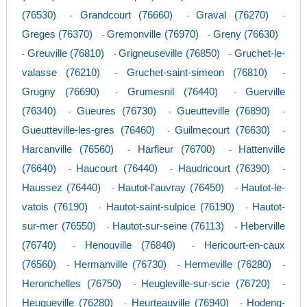
(76530)
Grandcourt (76660)
Graval (76270)
-
-
-
Greges (76370)
Gremonville (76970)
Greny (76630)
-
-
Greuville (76810)
Grigneuseville (76850)
Gruchet-le-
-
-
-
valasse (76210)
Gruchet-saint-simeon (76810)
-
-
Grugny (76690)
Grumesnil (76440)
Guerville
-
-
(76340)
Gueures (76730)
Gueutteville (76890)
-
-
-
Gueutteville-les-gres (76460)
Guilmecourt (76630)
-
-
Harcanville (76560)
Harfleur (76700)
Hattenville
-
-
(76640)
Haucourt (76440)
Haudricourt (76390)
-
-
-
Haussez (76440)
Hautot-l'auvray (76450)
Hautot-le-
-
-
vatois (76190)
Hautot-saint-sulpice (76190)
Hautot-
-
-
sur-mer (76550)
Hautot-sur-seine (76113)
Heberville
-
-
(76740)
Henouville (76840)
Hericourt-en-caux
-
-
(76560)
Hermanville (76730)
Hermeville (76280)
-
-
-
Heronchelles (76750)
Heugleville-sur-scie (76720)
-
-
Heuqueville (76280)
Heurteauville (76940)
Hodeng-
-
-