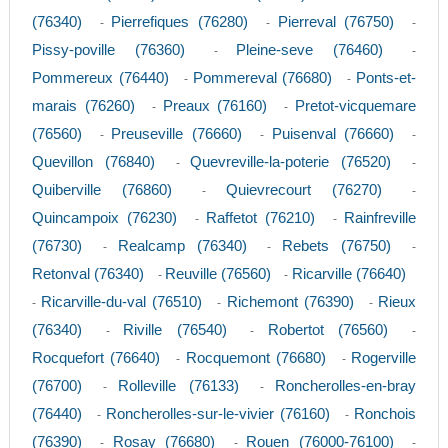
(76340)
Pierrefiques (76280)
Pierreval (76750)
-
-
-
Pissy-poville (76360)
Pleine-seve (76460)
-
-
Pommereux (76440)
Pommereval (76680)
Ponts-et-
-
-
marais (76260)
Preaux (76160)
Pretot-vicquemare
-
-
(76560)
Preuseville (76660)
Puisenval (76660)
-
-
-
Quevillon (76840)
Quevreville-la-poterie (76520)
-
-
Quiberville (76860)
Quievrecourt (76270)
-
-
Quincampoix (76230)
Raffetot (76210)
Rainfreville
-
-
(76730)
Realcamp (76340)
Rebets (76750)
-
-
-
Retonval (76340)
Reuville (76560)
Ricarville (76640)
-
-
Ricarville-du-val (76510)
Richemont (76390)
Rieux
-
-
-
(76340)
Riville (76540)
Robertot (76560)
-
-
-
Rocquefort (76640)
Rocquemont (76680)
Rogerville
-
-
(76700)
Rolleville (76133)
Roncherolles-en-bray
-
-
(76440)
Roncherolles-sur-le-vivier (76160)
Ronchois
-
-
(76390)
Rosay (76680)
Rouen (76000-76100)
-
-
-