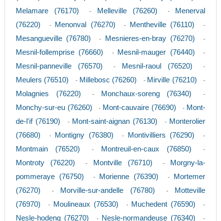
Melamare (76170)
Melleville (76260)
Menerval
-
-
(76220)
Menonval (76270)
Mentheville (76110)
-
-
-
Mesangueville (76780)
Mesnieres-en-bray (76270)
-
-
Mesnil-follemprise (76660)
Mesnil-mauger (76440)
-
-
Mesnil-panneville (76570)
Mesnil-raoul (76520)
-
-
Meulers (76510)
Millebosc (76260)
Mirville (76210)
-
-
-
Molagnies (76220)
Monchaux-soreng (76340)
-
-
Monchy-sur-eu (76260)
Mont-cauvaire (76690)
Mont-
-
-
de-l'if (76190)
Mont-saint-aignan (76130)
Monterolier
-
-
(76680)
Montigny (76380)
Montivilliers (76290)
-
-
-
Montmain (76520)
Montreuil-en-caux (76850)
-
-
Montroty (76220)
Montville (76710)
Morgny-la-
-
-
pommeraye (76750)
Morienne (76390)
Mortemer
-
-
(76270)
Morville-sur-andelle (76780)
Motteville
-
-
(76970)
Moulineaux (76530)
Muchedent (76590)
-
-
-
Nesle-hodeng (76270)
Nesle-normandeuse (76340)
-
-