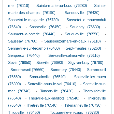
mer (76119)
Sainte-marie-au-bosc (76280)
Sainte-
-
-
marie-des-champs (76190)
Sandouville (76430)
-
-
Sassetot-le-malgarde (76730)
Sassetot-le-mauconduit
-
(76540)
Sasseville (76450)
Sauchay (76630)
-
-
-
Saumont-la-poterie (76440)
Sauqueville (76550)
-
-
Saussay (76760)
Sausseuzemare-en-caux (76110)
-
-
Senneville-sur-fecamp (76400)
Sept-meules (76260)
-
-
Serqueux (76440)
Servaville-salmonville (76116)
-
-
Sevis (76850)
Sierville (76690)
Sigy-en-bray (76780)
-
-
Smermesnil (76660)
Sommery (76440)
Sommesnil
-
-
-
(76560)
Sorquainville (76540)
Sotteville-les-rouen
-
-
(76300)
Sotteville-sous-le-val (76410)
Sotteville-sur-
-
-
mer (76740)
Tancarville (76430)
Therouldeville
-
-
(76540)
Theuville-aux-maillots (76540)
Thiergeville
-
-
(76540)
Thietreville (76540)
Thil-manneville (76730)
-
-
-
Thiouville (76450)
Tocqueville-en-caux (76730)
-
-