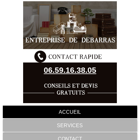
06.59.16.38.05
ACCUEIL
SERVICES
CONTACT