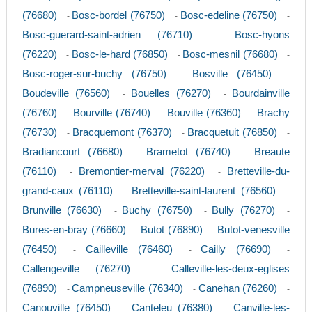
(76680)
Bosc-bordel (76750)
Bosc-edeline (76750)
-
-
-
Bosc-guerard-saint-adrien (76710)
Bosc-hyons
-
(76220)
Bosc-le-hard (76850)
Bosc-mesnil (76680)
-
-
-
Bosc-roger-sur-buchy (76750)
Bosville (76450)
-
-
Boudeville (76560)
Bouelles (76270)
Bourdainville
-
-
(76760)
Bourville (76740)
Bouville (76360)
Brachy
-
-
-
(76730)
Bracquemont (76370)
Bracquetuit (76850)
-
-
-
Bradiancourt (76680)
Brametot (76740)
Breaute
-
-
(76110)
Bremontier-merval (76220)
Bretteville-du-
-
-
grand-caux (76110)
Bretteville-saint-laurent (76560)
-
-
Brunville (76630)
Buchy (76750)
Bully (76270)
-
-
-
Bures-en-bray (76660)
Butot (76890)
Butot-venesville
-
-
(76450)
Cailleville (76460)
Cailly (76690)
-
-
-
Callengeville (76270)
Calleville-les-deux-eglises
-
(76890)
Campneuseville (76340)
Canehan (76260)
-
-
-
Canouville (76450)
Canteleu (76380)
Canville-les-
-
-