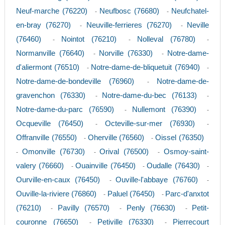
Neuf-marche (76220)
Neufbosc (76680)
Neufchatel-
-
-
en-bray (76270)
Neuville-ferrieres (76270)
Neville
-
-
(76460)
Nointot (76210)
Nolleval (76780)
-
-
-
Normanville (76640)
Norville (76330)
Notre-dame-
-
-
d'aliermont (76510)
Notre-dame-de-bliquetuit (76940)
-
-
Notre-dame-de-bondeville (76960)
Notre-dame-de-
-
gravenchon (76330)
Notre-dame-du-bec (76133)
-
-
Notre-dame-du-parc (76590)
Nullemont (76390)
-
-
Ocqueville (76450)
Octeville-sur-mer (76930)
-
-
Offranville (76550)
Oherville (76560)
Oissel (76350)
-
-
Omonville (76730)
Orival (76500)
Osmoy-saint-
-
-
-
valery (76660)
Ouainville (76450)
Oudalle (76430)
-
-
-
Ourville-en-caux (76450)
Ouville-l'abbaye (76760)
-
-
Ouville-la-riviere (76860)
Paluel (76450)
Parc-d'anxtot
-
-
(76210)
Pavilly (76570)
Penly (76630)
Petit-
-
-
-
couronne (76650)
Petiville (76330)
Pierrecourt
-
-