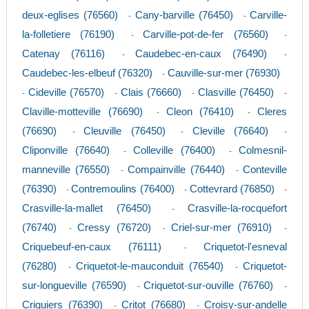
deux-eglises (76560)
Cany-barville (76450)
Carville-
-
-
la-folletiere (76190)
Carville-pot-de-fer (76560)
-
-
Catenay (76116)
Caudebec-en-caux (76490)
-
-
Caudebec-les-elbeuf (76320)
Cauville-sur-mer (76930)
-
Cideville (76570)
Clais (76660)
Clasville (76450)
-
-
-
-
Claville-motteville (76690)
Cleon (76410)
Cleres
-
-
(76690)
Cleuville (76450)
Cleville (76640)
-
-
-
Cliponville (76640)
Colleville (76400)
Colmesnil-
-
-
manneville (76550)
Compainville (76440)
Conteville
-
-
(76390)
Contremoulins (76400)
Cottevrard (76850)
-
-
-
Crasville-la-mallet (76450)
Crasville-la-rocquefort
-
(76740)
Cressy (76720)
Criel-sur-mer (76910)
-
-
-
Criquebeuf-en-caux (76111)
Criquetot-l'esneval
-
(76280)
Criquetot-le-mauconduit (76540)
Criquetot-
-
-
sur-longueville (76590)
Criquetot-sur-ouville (76760)
-
-
Criquiers (76390)
Critot (76680)
Croisy-sur-andelle
-
-