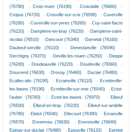
(76780)
Croix-mare (76190)
Croixdalle (76660)
-
-
-
Cropus (76720)
Crosville-sur-scie (76590)
Cuverville
-
-
(76280)
Cuverville-sur-yeres (76260)
Cuy-saint-fiacre
-
-
(76220)
Dampierre-en-bray (76220)
Dampierre-saint-
-
-
nicolas (76510)
Dancourt (76340)
Darnetal (76160)
-
-
-
Daubeuf-serville (76110)
Denestanville (76590)
-
-
Derchigny (76370)
Deville-les-rouen (76250)
Dieppe
-
-
(76200)
Doudeauville (76220)
Doudeville (76560)
-
-
-
Douvrend (76630)
Drosay (76460)
Duclair (76480)
-
-
-
Ecalles-alix (76190)
Ecrainville (76110)
Ecretteville-
-
-
les-baons (76190)
Ecretteville-sur-mer (76540)
Ectot-
-
-
l'auber (76760)
Ectot-les-baons (76970)
Elbeuf
-
-
(76500)
Elbeuf-en-bray (76220)
Elbeuf-sur-andelle
-
-
(76780)
Eletot (76540)
Ellecourt (76390)
Emanville
-
-
-
(76570)
Envermeu (76630)
Envronville (76640)
-
-
-
Epinay-sur-duclair (76480)
Epouville (76133)
Epretot
-
-