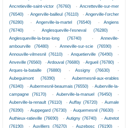
Ancretieville-saint-victor (76760)
Ancretteville-sur-mer
-
(76540)
Angerville-bailleul (76110)
Angerville-l'orcher
-
-
(76280)
Angerville-la-martel (76540)
Angiens
-
-
(76740)
Anglesqueville-l'esneval (76280)
-
-
Anglesqueville-la-bras-long (76740)
Anneville-
-
ambourville (76480)
Anneville-sur-scie (76590)
-
-
Annouville-vilmesnil (76110)
Anquetierville (76490)
-
-
Anveville (76560)
Ardouval (76680)
Argueil (76780)
-
-
-
Arques-la-bataille (76880)
Assigny (76630)
-
-
Aubeguimont (76390)
Aubermesnil-aux-erables
-
(76340)
Aubermesnil-beaumais (76550)
Auberville-la-
-
-
campagne (76170)
Auberville-la-manuel (76450)
-
-
Auberville-la-renault (76110)
Auffay (76720)
Aumale
-
-
(76390)
Auppegard (76730)
Auquemesnil (76630)
-
-
-
Authieux-ratieville (76690)
Autigny (76740)
Autretot
-
-
(76190)
Auvilliers (76270)
Auzebosc (76190)
-
-
-