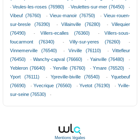
Veules-les-roses (76980)
Veulettes-sur-mer (76450)
-
-
-
Vibeuf (76760)
Vieux-manoir (76750)
Vieux-rouen-
-
-
sur-bresle (76390)
Villainville (76280)
Villequier
-
-
(76490)
Villers-ecalles (76360)
Villers-sous-
-
-
foucarmont (76340)
Villy-sur-yeres (76260)
-
-
Vinnemerville (76540)
Virville (76110)
Vittefleur
-
-
(76450)
Wanchy-capval (76660)
Yainville (76480)
-
-
-
Yebleron (76640)
Yerville (76760)
Ymare (76520)
-
-
-
Yport (76111)
Ypreville-biville (76540)
Yquebeuf
-
-
(76690)
Yvecrique (76560)
Yvetot (76190)
Yville-
-
-
-
sur-seine (76530)
-
Mentions légales