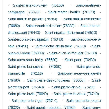
Saint-martin-du-vivier (76160)
Saint-martin-en-
-
-
campagne (76370)
Saint-martin-l'hortier (76270)
-
-
Saint-martin-le-gaillard (76260)
Saint-martin-osmonville
-
(76680)
Saint-maurice-d'etelan (76330)
Saint-michel-
-
-
d'halescourt (76440)
Saint-nicolas-d'aliermont (76510)
-
-
Saint-nicolas-de-bliquetuit (76940)
Saint-nicolas-de-la-
-
haie (76490)
Saint-nicolas-de-la-taille (76170)
Saint-
-
-
ouen-du-breuil (76890)
Saint-ouen-le-mauger (76730)
-
-
Saint-ouen-sous-bailly (76630)
Saint-paer (76480)
-
-
Saint-pierre-benouville (76890)
Saint-pierre-de-
-
manneville (76113)
Saint-pierre-de-varengeville
-
(76480)
Saint-pierre-des-jonquieres (76660)
Saint-
-
-
pierre-en-port (76540)
Saint-pierre-en-val (76260)
-
-
Saint-pierre-lavis (76640)
Saint-pierre-le-vieux (76740)
-
Saint-pierre-le-viger (76740)
Saint-pierre-les-elbeuf
-
-
(76320)
Saint-quentin-au-bosc (76630)
Saint-remy-
-
-