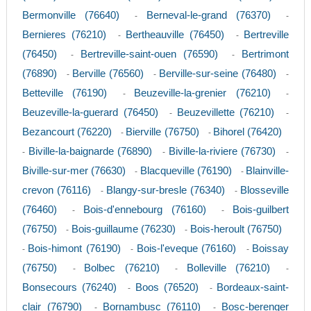
Bermonville (76640)
Berneval-le-grand (76370)
-
-
Bernieres (76210)
Bertheauville (76450)
Bertreville
-
-
(76450)
Bertreville-saint-ouen (76590)
Bertrimont
-
-
(76890)
Berville (76560)
Berville-sur-seine (76480)
-
-
-
Betteville (76190)
Beuzeville-la-grenier (76210)
-
-
Beuzeville-la-guerard (76450)
Beuzevillette (76210)
-
-
Bezancourt (76220)
Bierville (76750)
Bihorel (76420)
-
-
Biville-la-baignarde (76890)
Biville-la-riviere (76730)
-
-
-
Biville-sur-mer (76630)
Blacqueville (76190)
Blainville-
-
-
crevon (76116)
Blangy-sur-bresle (76340)
Blosseville
-
-
(76460)
Bois-d'ennebourg (76160)
Bois-guilbert
-
-
(76750)
Bois-guillaume (76230)
Bois-heroult (76750)
-
-
Bois-himont (76190)
Bois-l'eveque (76160)
Boissay
-
-
-
(76750)
Bolbec (76210)
Bolleville (76210)
-
-
-
Bonsecours (76240)
Boos (76520)
Bordeaux-saint-
-
-
clair (76790)
Bornambusc (76110)
Bosc-berenger
-
-