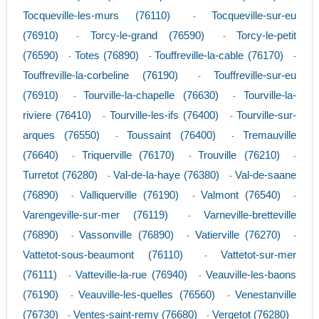
Tocqueville-les-murs (76110)
Tocqueville-sur-eu
-
(76910)
Torcy-le-grand (76590)
Torcy-le-petit
-
-
(76590)
Totes (76890)
Touffreville-la-cable (76170)
-
-
-
Touffreville-la-corbeline (76190)
Touffreville-sur-eu
-
(76910)
Tourville-la-chapelle (76630)
Tourville-la-
-
-
riviere (76410)
Tourville-les-ifs (76400)
Tourville-sur-
-
-
arques (76550)
Toussaint (76400)
Tremauville
-
-
(76640)
Triquerville (76170)
Trouville (76210)
-
-
-
Turretot (76280)
Val-de-la-haye (76380)
Val-de-saane
-
-
(76890)
Valliquerville (76190)
Valmont (76540)
-
-
-
Varengeville-sur-mer (76119)
Varneville-bretteville
-
(76890)
Vassonville (76890)
Vatierville (76270)
-
-
-
Vattetot-sous-beaumont (76110)
Vattetot-sur-mer
-
(76111)
Vatteville-la-rue (76940)
Veauville-les-baons
-
-
(76190)
Veauville-les-quelles (76560)
Venestanville
-
-
(76730)
Ventes-saint-remy (76680)
Vergetot (76280)
-
-