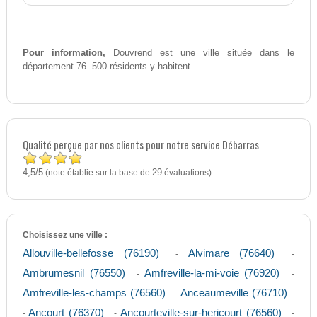
Pour information,
Douvrend est une ville située dans le
département 76. 500 résidents y habitent.
Qualité perçue par nos clients pour notre service Débarras
4,5
5
/
(note établie sur la base de
29
évaluations)
Choisissez une ville :
Allouville-bellefosse (76190)
Alvimare (76640)
-
-
Ambrumesnil (76550)
Amfreville-la-mi-voie (76920)
-
-
Amfreville-les-champs (76560)
Anceaumeville (76710)
-
Ancourt (76370)
Ancourteville-sur-hericourt (76560)
-
-
-