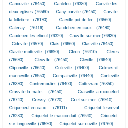
Canouville (76450)
Canteleu (76380)
Canville-les-
-
-
deux-eglises (76560)
Cany-barville (76450)
Carville-
-
-
la-folletiere (76190)
Carville-pot-de-fer (76560)
-
-
Catenay (76116)
Caudebec-en-caux (76490)
-
-
Caudebec-les-elbeuf (76320)
Cauville-sur-mer (76930)
-
Cideville (76570)
Clais (76660)
Clasville (76450)
-
-
-
-
Claville-motteville (76690)
Cleon (76410)
Cleres
-
-
(76690)
Cleuville (76450)
Cleville (76640)
-
-
-
Cliponville (76640)
Colleville (76400)
Colmesnil-
-
-
manneville (76550)
Compainville (76440)
Conteville
-
-
(76390)
Contremoulins (76400)
Cottevrard (76850)
-
-
-
Crasville-la-mallet (76450)
Crasville-la-rocquefort
-
(76740)
Cressy (76720)
Criel-sur-mer (76910)
-
-
-
Criquebeuf-en-caux (76111)
Criquetot-l'esneval
-
(76280)
Criquetot-le-mauconduit (76540)
Criquetot-
-
-
sur-longueville (76590)
Criquetot-sur-ouville (76760)
-
-