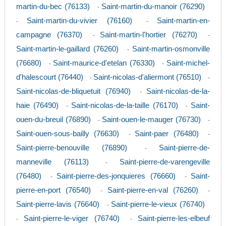
martin-du-bec (76133)
Saint-martin-du-manoir (76290)
-
Saint-martin-du-vivier (76160)
Saint-martin-en-
-
-
campagne (76370)
Saint-martin-l'hortier (76270)
-
-
Saint-martin-le-gaillard (76260)
Saint-martin-osmonville
-
(76680)
Saint-maurice-d'etelan (76330)
Saint-michel-
-
-
d'halescourt (76440)
Saint-nicolas-d'aliermont (76510)
-
-
Saint-nicolas-de-bliquetuit (76940)
Saint-nicolas-de-la-
-
haie (76490)
Saint-nicolas-de-la-taille (76170)
Saint-
-
-
ouen-du-breuil (76890)
Saint-ouen-le-mauger (76730)
-
-
Saint-ouen-sous-bailly (76630)
Saint-paer (76480)
-
-
Saint-pierre-benouville (76890)
Saint-pierre-de-
-
manneville (76113)
Saint-pierre-de-varengeville
-
(76480)
Saint-pierre-des-jonquieres (76660)
Saint-
-
-
pierre-en-port (76540)
Saint-pierre-en-val (76260)
-
-
Saint-pierre-lavis (76640)
Saint-pierre-le-vieux (76740)
-
Saint-pierre-le-viger (76740)
Saint-pierre-les-elbeuf
-
-