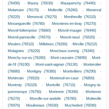
(76490)
Mauny (76530)
Mauquenchy (76440)
-
-
-
Melamare (76170)
Melleville (76260)
Menerval
-
-
(76220)
Menonval (76270)
Mentheville (76110)
-
-
-
Mesangueville (76780)
Mesnieres-en-bray (76270)
-
-
Mesnil-follemprise (76660)
Mesnil-mauger (76440)
-
-
Mesnil-panneville (76570)
Mesnil-raoul (76520)
-
-
Meulers (76510)
Millebosc (76260)
Mirville (76210)
-
-
-
Molagnies (76220)
Monchaux-soreng (76340)
-
-
Monchy-sur-eu (76260)
Mont-cauvaire (76690)
Mont-
-
-
de-l'if (76190)
Mont-saint-aignan (76130)
Monterolier
-
-
(76680)
Montigny (76380)
Montivilliers (76290)
-
-
-
Montmain (76520)
Montreuil-en-caux (76850)
-
-
Montroty (76220)
Montville (76710)
Morgny-la-
-
-
pommeraye (76750)
Morienne (76390)
Mortemer
-
-
(76270)
Morville-sur-andelle (76780)
Motteville
-
-
(76970)
Moulineaux (76530)
Muchedent (76590)
-
-
-