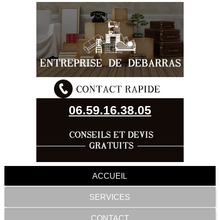
06.59.16.38.05
ACCUEIL
SERVICES
CONTACT