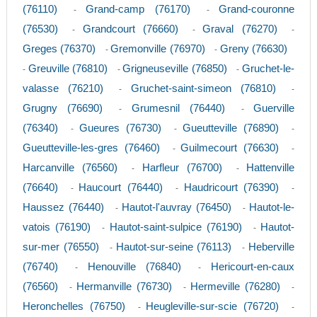
(76110)
Grand-camp (76170)
Grand-couronne
-
-
(76530)
Grandcourt (76660)
Graval (76270)
-
-
-
Greges (76370)
Gremonville (76970)
Greny (76630)
-
-
Greuville (76810)
Grigneuseville (76850)
Gruchet-le-
-
-
-
valasse (76210)
Gruchet-saint-simeon (76810)
-
-
Grugny (76690)
Grumesnil (76440)
Guerville
-
-
(76340)
Gueures (76730)
Gueutteville (76890)
-
-
-
Gueutteville-les-gres (76460)
Guilmecourt (76630)
-
-
Harcanville (76560)
Harfleur (76700)
Hattenville
-
-
(76640)
Haucourt (76440)
Haudricourt (76390)
-
-
-
Haussez (76440)
Hautot-l'auvray (76450)
Hautot-le-
-
-
vatois (76190)
Hautot-saint-sulpice (76190)
Hautot-
-
-
sur-mer (76550)
Hautot-sur-seine (76113)
Heberville
-
-
(76740)
Henouville (76840)
Hericourt-en-caux
-
-
(76560)
Hermanville (76730)
Hermeville (76280)
-
-
-
Heronchelles (76750)
Heugleville-sur-scie (76720)
-
-