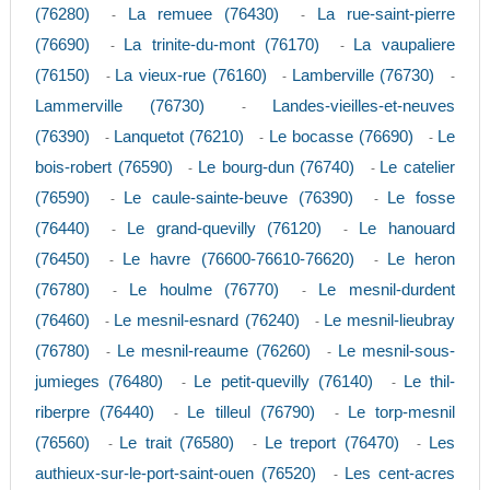
(76280)
La remuee (76430)
La rue-saint-pierre
-
-
(76690)
La trinite-du-mont (76170)
La vaupaliere
-
-
(76150)
La vieux-rue (76160)
Lamberville (76730)
-
-
-
Lammerville (76730)
Landes-vieilles-et-neuves
-
(76390)
Lanquetot (76210)
Le bocasse (76690)
Le
-
-
-
bois-robert (76590)
Le bourg-dun (76740)
Le catelier
-
-
(76590)
Le caule-sainte-beuve (76390)
Le fosse
-
-
(76440)
Le grand-quevilly (76120)
Le hanouard
-
-
(76450)
Le havre (76600-76610-76620)
Le heron
-
-
(76780)
Le houlme (76770)
Le mesnil-durdent
-
-
(76460)
Le mesnil-esnard (76240)
Le mesnil-lieubray
-
-
(76780)
Le mesnil-reaume (76260)
Le mesnil-sous-
-
-
jumieges (76480)
Le petit-quevilly (76140)
Le thil-
-
-
riberpre (76440)
Le tilleul (76790)
Le torp-mesnil
-
-
(76560)
Le trait (76580)
Le treport (76470)
Les
-
-
-
authieux-sur-le-port-saint-ouen (76520)
Les cent-acres
-