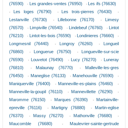
(76590)
Les grandes-ventes (76950)
Les ifs (76630)
-
-
Les loges (76790)
Les trois-pierres (76430)
-
-
-
Lestanville (76730)
Lillebonne (76170)
Limesy
-
-
(76570)
Limpiville (76540)
Lindebeuf (76760)
Lintot
-
-
-
(76210)
Lintot-les-bois (76590)
Londinieres (76660)
-
-
-
Longmesnil (76440)
Longroy (76260)
Longueil
-
-
(76860)
Longuerue (76750)
Longueville-sur-scie
-
-
(76590)
Louvetot (76490)
Lucy (76270)
Luneray
-
-
-
(76810)
Malaunay (76770)
Malleville-les-gres
-
-
(76450)
Maneglise (76133)
Manehouville (76590)
-
-
-
Maniquerville (76400)
Manneville-es-plains (76460)
-
-
Manneville-la-goupil (76110)
Mannevillette (76290)
-
-
Maromme (76150)
Marques (76390)
Martainville-
-
-
epreville (76116)
Martigny (76880)
Martin-eglise
-
-
(76370)
Massy (76270)
Mathonville (76680)
-
-
-
Maucomble (76680)
Maulevrier-sainte-gertrude
-