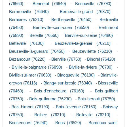
(76560)
Bennetot (76640)
Benouville (76790)
-
-
-
Bermonville (76640)
Berneval-le-grand (76370)
-
-
Bernieres (76210)
Bertheauville (76450)
Bertreville
-
-
(76450)
Bertreville-saint-ouen (76590)
Bertrimont
-
-
(76890)
Berville (76560)
Berville-sur-seine (76480)
-
-
-
Betteville (76190)
Beuzeville-la-grenier (76210)
-
-
Beuzeville-la-guerard (76450)
Beuzevillette (76210)
-
-
Bezancourt (76220)
Bierville (76750)
Bihorel (76420)
-
-
Biville-la-baignarde (76890)
Biville-la-riviere (76730)
-
-
-
Biville-sur-mer (76630)
Blacqueville (76190)
Blainville-
-
-
crevon (76116)
Blangy-sur-bresle (76340)
Blosseville
-
-
(76460)
Bois-d'ennebourg (76160)
Bois-guilbert
-
-
(76750)
Bois-guillaume (76230)
Bois-heroult (76750)
-
-
Bois-himont (76190)
Bois-l'eveque (76160)
Boissay
-
-
-
(76750)
Bolbec (76210)
Bolleville (76210)
-
-
-
Bonsecours (76240)
Boos (76520)
Bordeaux-saint-
-
-