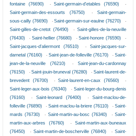
fontaine (76690)
Saint-germain-d'etables (76590)
-
-
Saint-germain-des-essourts (76750)
Saint-germain-
-
sous-cailly (76690)
Saint-germain-sur-eaulne (76270)
-
-
Saint-gilles-de-cretot (76490)
Saint-gilles-de-la-neuville
-
(76430)
Saint-hellier (76680)
Saint-honore (76590)
-
-
-
Saint-jacques-d'aliermont (76510)
Saint-jacques-sur-
-
darnetal (76160)
Saint-jean-de-folleville (76170)
Saint-
-
-
jean-de-la-neuville (76210)
Saint-jean-du-cardonnay
-
(76150)
Saint-jouin-bruneval (76280)
Saint-laurent-de-
-
-
brevedent (76700)
Saint-laurent-en-caux (76560)
-
-
Saint-leger-aux-bois (76340)
Saint-leger-du-bourg-denis
-
(76160)
Saint-leonard (76400)
Saint-maclou-de-
-
-
folleville (76890)
Saint-maclou-la-briere (76110)
Saint-
-
-
mards (76730)
Saint-martin-au-bosc (76340)
Saint-
-
-
martin-aux-arbres (76760)
Saint-martin-aux-buneaux
-
(76450)
Saint-martin-de-boscherville (76840)
Saint-
-
-