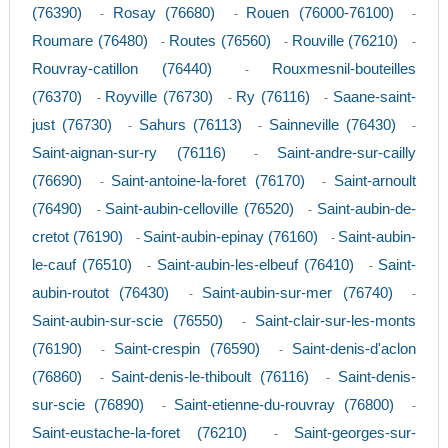
(76390)
Rosay (76680)
Rouen (76000-76100)
-
-
-
Roumare (76480)
Routes (76560)
Rouville (76210)
-
-
-
Rouvray-catillon (76440)
Rouxmesnil-bouteilles
-
(76370)
Royville (76730)
Ry (76116)
Saane-saint-
-
-
-
just (76730)
Sahurs (76113)
Sainneville (76430)
-
-
-
Saint-aignan-sur-ry (76116)
Saint-andre-sur-cailly
-
(76690)
Saint-antoine-la-foret (76170)
Saint-arnoult
-
-
(76490)
Saint-aubin-celloville (76520)
Saint-aubin-de-
-
-
cretot (76190)
Saint-aubin-epinay (76160)
Saint-aubin-
-
-
le-cauf (76510)
Saint-aubin-les-elbeuf (76410)
Saint-
-
-
aubin-routot (76430)
Saint-aubin-sur-mer (76740)
-
-
Saint-aubin-sur-scie (76550)
Saint-clair-sur-les-monts
-
(76190)
Saint-crespin (76590)
Saint-denis-d'aclon
-
-
(76860)
Saint-denis-le-thiboult (76116)
Saint-denis-
-
-
sur-scie (76890)
Saint-etienne-du-rouvray (76800)
-
-
Saint-eustache-la-foret (76210)
Saint-georges-sur-
-