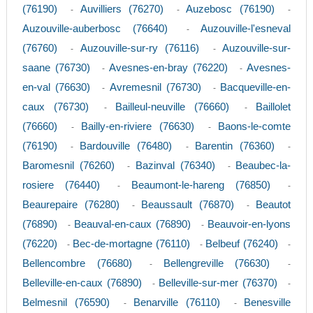
(76190)
Auvilliers (76270)
Auzebosc (76190)
-
-
-
Auzouville-auberbosc (76640)
Auzouville-l'esneval
-
(76760)
Auzouville-sur-ry (76116)
Auzouville-sur-
-
-
saane (76730)
Avesnes-en-bray (76220)
Avesnes-
-
-
en-val (76630)
Avremesnil (76730)
Bacqueville-en-
-
-
caux (76730)
Bailleul-neuville (76660)
Baillolet
-
-
(76660)
Bailly-en-riviere (76630)
Baons-le-comte
-
-
(76190)
Bardouville (76480)
Barentin (76360)
-
-
-
Baromesnil (76260)
Bazinval (76340)
Beaubec-la-
-
-
rosiere (76440)
Beaumont-le-hareng (76850)
-
-
Beaurepaire (76280)
Beaussault (76870)
Beautot
-
-
(76890)
Beauval-en-caux (76890)
Beauvoir-en-lyons
-
-
(76220)
Bec-de-mortagne (76110)
Belbeuf (76240)
-
-
-
Bellencombre (76680)
Bellengreville (76630)
-
-
Belleville-en-caux (76890)
Belleville-sur-mer (76370)
-
-
Belmesnil (76590)
Benarville (76110)
Benesville
-
-