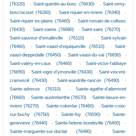
(76320)
Saint-quentin-au-bosc (76630)
Saint-remy-
-
-
boscrocourt (76260)
Saint-riquier-en-riviere (76340)
-
-
Saint-riquier-es-plains (76460)
Saint-romain-de-colbosc
-
(76430)
Saint-saens (76680)
Saint-saire (76270)
-
-
-
Saint-sauveur-d'emalleville (76110)
Saint-sylvain
-
(76460)
Saint-vaast-d'equiqueville (76510)
Saint-
-
-
vaast-dieppedalle (76450)
Saint-vaast-du-val (76890)
-
-
Saint-valery-en-caux (76460)
Saint-victor-l'abbaye
-
(76890)
Saint-vigor-d'ymonville (76430)
Saint-vincent-
-
-
cramesnil (76430)
Saint-wandrille-rancon (76490)
-
-
Sainte-adresse (76310)
Sainte-agathe-d'aliermont
-
(76660)
Sainte-austreberthe (76570)
Sainte-beuve-en-
-
-
riviere (76270)
Sainte-colombe (76460)
Sainte-croix-
-
-
sur-buchy (76750)
Sainte-foy (76590)
Sainte-
-
-
genevieve (76440)
Sainte-helene-bondeville (76400)
-
-
Sainte-marguerite-sur-duclair (76480)
Sainte-
-