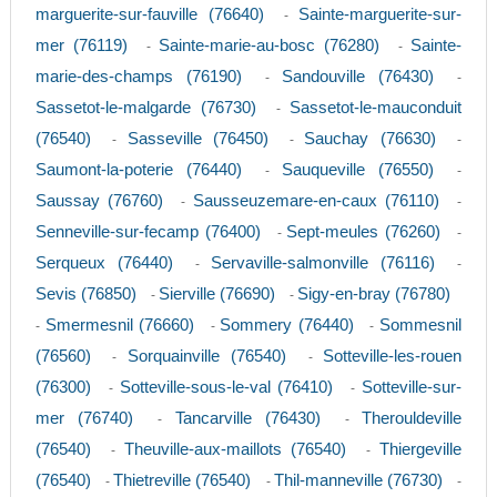
marguerite-sur-fauville (76640)
Sainte-marguerite-sur-
-
mer (76119)
Sainte-marie-au-bosc (76280)
Sainte-
-
-
marie-des-champs (76190)
Sandouville (76430)
-
-
Sassetot-le-malgarde (76730)
Sassetot-le-mauconduit
-
(76540)
Sasseville (76450)
Sauchay (76630)
-
-
-
Saumont-la-poterie (76440)
Sauqueville (76550)
-
-
Saussay (76760)
Sausseuzemare-en-caux (76110)
-
-
Senneville-sur-fecamp (76400)
Sept-meules (76260)
-
-
Serqueux (76440)
Servaville-salmonville (76116)
-
-
Sevis (76850)
Sierville (76690)
Sigy-en-bray (76780)
-
-
Smermesnil (76660)
Sommery (76440)
Sommesnil
-
-
-
(76560)
Sorquainville (76540)
Sotteville-les-rouen
-
-
(76300)
Sotteville-sous-le-val (76410)
Sotteville-sur-
-
-
mer (76740)
Tancarville (76430)
Therouldeville
-
-
(76540)
Theuville-aux-maillots (76540)
Thiergeville
-
-
(76540)
Thietreville (76540)
Thil-manneville (76730)
-
-
-