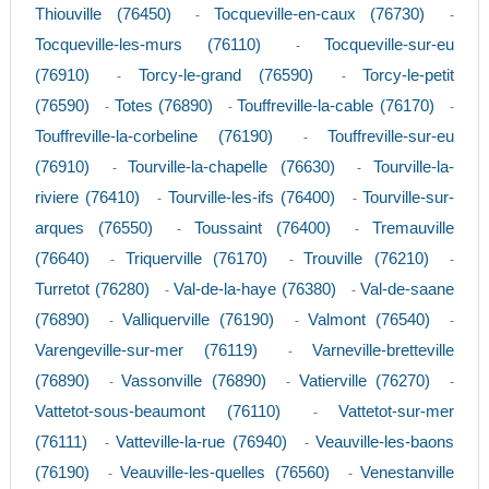
Thiouville (76450)
Tocqueville-en-caux (76730)
-
-
Tocqueville-les-murs (76110)
Tocqueville-sur-eu
-
(76910)
Torcy-le-grand (76590)
Torcy-le-petit
-
-
(76590)
Totes (76890)
Touffreville-la-cable (76170)
-
-
-
Touffreville-la-corbeline (76190)
Touffreville-sur-eu
-
(76910)
Tourville-la-chapelle (76630)
Tourville-la-
-
-
riviere (76410)
Tourville-les-ifs (76400)
Tourville-sur-
-
-
arques (76550)
Toussaint (76400)
Tremauville
-
-
(76640)
Triquerville (76170)
Trouville (76210)
-
-
-
Turretot (76280)
Val-de-la-haye (76380)
Val-de-saane
-
-
(76890)
Valliquerville (76190)
Valmont (76540)
-
-
-
Varengeville-sur-mer (76119)
Varneville-bretteville
-
(76890)
Vassonville (76890)
Vatierville (76270)
-
-
-
Vattetot-sous-beaumont (76110)
Vattetot-sur-mer
-
(76111)
Vatteville-la-rue (76940)
Veauville-les-baons
-
-
(76190)
Veauville-les-quelles (76560)
Venestanville
-
-