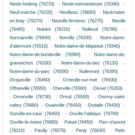
Nesle-hodeng (76270)
Nesle-normandeuse (76340)
-
-
Neuf-marche (76220)
Neufbosc (76680)
Neufchatel-
-
-
en-bray (76270)
Neuville-ferrieres (76270)
Neville
-
-
(76460)
Nointot (76210)
Nolleval (76780)
-
-
-
Normanville (76640)
Norville (76330)
Notre-dame-
-
-
d'aliermont (76510)
Notre-dame-de-bliquetuit (76940)
-
-
Notre-dame-de-bondeville (76960)
Notre-dame-de-
-
gravenchon (76330)
Notre-dame-du-bec (76133)
-
-
Notre-dame-du-parc (76590)
Nullemont (76390)
-
-
Ocqueville (76450)
Octeville-sur-mer (76930)
-
-
Offranville (76550)
Oherville (76560)
Oissel (76350)
-
-
Omonville (76730)
Orival (76500)
Osmoy-saint-
-
-
-
valery (76660)
Ouainville (76450)
Oudalle (76430)
-
-
-
Ourville-en-caux (76450)
Ouville-l'abbaye (76760)
-
-
Ouville-la-riviere (76860)
Paluel (76450)
Parc-d'anxtot
-
-
(76210)
Pavilly (76570)
Penly (76630)
Petit-
-
-
-