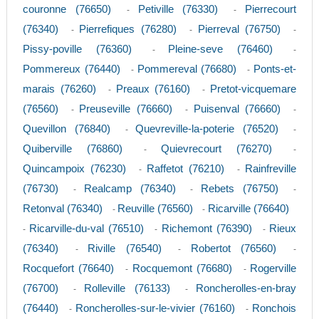
couronne (76650)
Petiville (76330)
Pierrecourt
-
-
(76340)
Pierrefiques (76280)
Pierreval (76750)
-
-
-
Pissy-poville (76360)
Pleine-seve (76460)
-
-
Pommereux (76440)
Pommereval (76680)
Ponts-et-
-
-
marais (76260)
Preaux (76160)
Pretot-vicquemare
-
-
(76560)
Preuseville (76660)
Puisenval (76660)
-
-
-
Quevillon (76840)
Quevreville-la-poterie (76520)
-
-
Quiberville (76860)
Quievrecourt (76270)
-
-
Quincampoix (76230)
Raffetot (76210)
Rainfreville
-
-
(76730)
Realcamp (76340)
Rebets (76750)
-
-
-
Retonval (76340)
Reuville (76560)
Ricarville (76640)
-
-
Ricarville-du-val (76510)
Richemont (76390)
Rieux
-
-
-
(76340)
Riville (76540)
Robertot (76560)
-
-
-
Rocquefort (76640)
Rocquemont (76680)
Rogerville
-
-
(76700)
Rolleville (76133)
Roncherolles-en-bray
-
-
(76440)
Roncherolles-sur-le-vivier (76160)
Ronchois
-
-