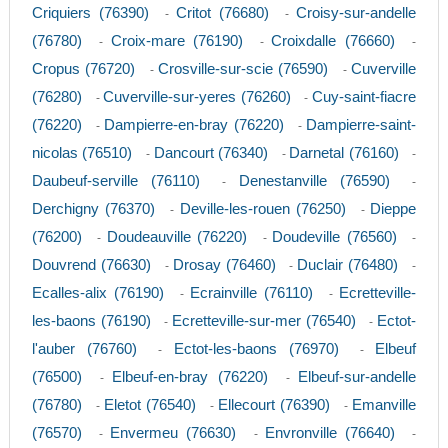
Criquiers (76390)
Critot (76680)
Croisy-sur-andelle
-
-
(76780)
Croix-mare (76190)
Croixdalle (76660)
-
-
-
Cropus (76720)
Crosville-sur-scie (76590)
Cuverville
-
-
(76280)
Cuverville-sur-yeres (76260)
Cuy-saint-fiacre
-
-
(76220)
Dampierre-en-bray (76220)
Dampierre-saint-
-
-
nicolas (76510)
Dancourt (76340)
Darnetal (76160)
-
-
-
Daubeuf-serville (76110)
Denestanville (76590)
-
-
Derchigny (76370)
Deville-les-rouen (76250)
Dieppe
-
-
(76200)
Doudeauville (76220)
Doudeville (76560)
-
-
-
Douvrend (76630)
Drosay (76460)
Duclair (76480)
-
-
-
Ecalles-alix (76190)
Ecrainville (76110)
Ecretteville-
-
-
les-baons (76190)
Ecretteville-sur-mer (76540)
Ectot-
-
-
l'auber (76760)
Ectot-les-baons (76970)
Elbeuf
-
-
(76500)
Elbeuf-en-bray (76220)
Elbeuf-sur-andelle
-
-
(76780)
Eletot (76540)
Ellecourt (76390)
Emanville
-
-
-
(76570)
Envermeu (76630)
Envronville (76640)
-
-
-