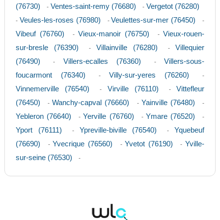
(76730)
Ventes-saint-remy (76680)
Vergetot (76280)
-
-
Veules-les-roses (76980)
Veulettes-sur-mer (76450)
-
-
-
Vibeuf (76760)
Vieux-manoir (76750)
Vieux-rouen-
-
-
sur-bresle (76390)
Villainville (76280)
Villequier
-
-
(76490)
Villers-ecalles (76360)
Villers-sous-
-
-
foucarmont (76340)
Villy-sur-yeres (76260)
-
-
Vinnemerville (76540)
Virville (76110)
Vittefleur
-
-
(76450)
Wanchy-capval (76660)
Yainville (76480)
-
-
-
Yebleron (76640)
Yerville (76760)
Ymare (76520)
-
-
-
Yport (76111)
Ypreville-biville (76540)
Yquebeuf
-
-
(76690)
Yvecrique (76560)
Yvetot (76190)
Yville-
-
-
-
sur-seine (76530)
-