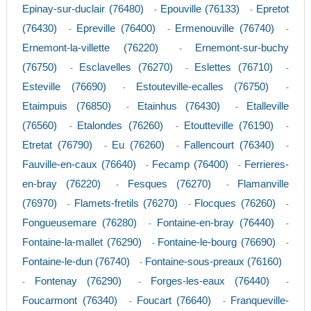
Epinay-sur-duclair (76480)
Epouville (76133)
Epretot
-
-
(76430)
Epreville (76400)
Ermenouville (76740)
-
-
-
Ernemont-la-villette (76220)
Ernemont-sur-buchy
-
(76750)
Esclavelles (76270)
Eslettes (76710)
-
-
-
Esteville (76690)
Estouteville-ecalles (76750)
-
-
Etaimpuis (76850)
Etainhus (76430)
Etalleville
-
-
(76560)
Etalondes (76260)
Etoutteville (76190)
-
-
-
Etretat (76790)
Eu (76260)
Fallencourt (76340)
-
-
-
Fauville-en-caux (76640)
Fecamp (76400)
Ferrieres-
-
-
en-bray (76220)
Fesques (76270)
Flamanville
-
-
(76970)
Flamets-fretils (76270)
Flocques (76260)
-
-
-
Fongueusemare (76280)
Fontaine-en-bray (76440)
-
-
Fontaine-la-mallet (76290)
Fontaine-le-bourg (76690)
-
-
Fontaine-le-dun (76740)
Fontaine-sous-preaux (76160)
-
Fontenay (76290)
Forges-les-eaux (76440)
-
-
-
Foucarmont (76340)
Foucart (76640)
Franqueville-
-
-