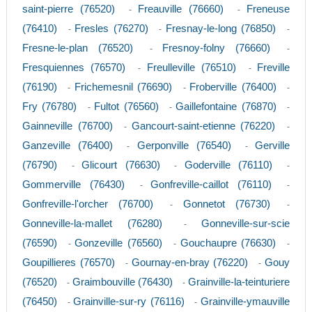
saint-pierre (76520)
Freauville (76660)
Freneuse
-
-
(76410)
Fresles (76270)
Fresnay-le-long (76850)
-
-
-
Fresne-le-plan (76520)
Fresnoy-folny (76660)
-
-
Fresquiennes (76570)
Freulleville (76510)
Freville
-
-
(76190)
Frichemesnil (76690)
Froberville (76400)
-
-
-
Fry (76780)
Fultot (76560)
Gaillefontaine (76870)
-
-
-
Gainneville (76700)
Gancourt-saint-etienne (76220)
-
-
Ganzeville (76400)
Gerponville (76540)
Gerville
-
-
(76790)
Glicourt (76630)
Goderville (76110)
-
-
-
Gommerville (76430)
Gonfreville-caillot (76110)
-
-
Gonfreville-l'orcher (76700)
Gonnetot (76730)
-
-
Gonneville-la-mallet (76280)
Gonneville-sur-scie
-
(76590)
Gonzeville (76560)
Gouchaupre (76630)
-
-
-
Goupillieres (76570)
Gournay-en-bray (76220)
Gouy
-
-
(76520)
Graimbouville (76430)
Grainville-la-teinturiere
-
-
(76450)
Grainville-sur-ry (76116)
Grainville-ymauville
-
-