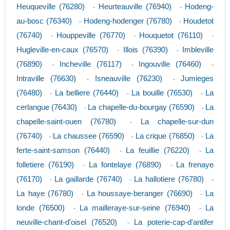
Heuqueville (76280)
Heurteauville (76940)
Hodeng-
-
-
au-bosc (76340)
Hodeng-hodenger (76780)
Houdetot
-
-
(76740)
Houppeville (76770)
Houquetot (76110)
-
-
-
Hugleville-en-caux (76570)
Illois (76390)
Imbleville
-
-
(76890)
Incheville (76117)
Ingouville (76460)
-
-
-
Intraville (76630)
Isneauville (76230)
Jumieges
-
-
(76480)
La belliere (76440)
La bouille (76530)
La
-
-
-
cerlangue (76430)
La chapelle-du-bourgay (76590)
La
-
-
chapelle-saint-ouen (76780)
La chapelle-sur-dun
-
(76740)
La chaussee (76590)
La crique (76850)
La
-
-
-
ferte-saint-samson (76440)
La feuillie (76220)
La
-
-
folletiere (76190)
La fontelaye (76890)
La frenaye
-
-
(76170)
La gaillarde (76740)
La hallotiere (76780)
-
-
-
La haye (76780)
La houssaye-beranger (76690)
La
-
-
londe (76500)
La mailleraye-sur-seine (76940)
La
-
-
neuville-chant-d'oisel (76520)
La poterie-cap-d'antifer
-