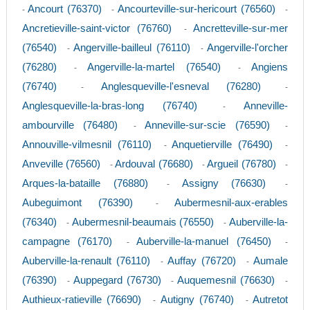
Ancourt (76370)
Ancourteville-sur-hericourt (76560)
-
-
-
Ancretieville-saint-victor (76760)
Ancretteville-sur-mer
-
(76540)
Angerville-bailleul (76110)
Angerville-l'orcher
-
-
(76280)
Angerville-la-martel (76540)
Angiens
-
-
(76740)
Anglesqueville-l'esneval (76280)
-
-
Anglesqueville-la-bras-long (76740)
Anneville-
-
ambourville (76480)
Anneville-sur-scie (76590)
-
-
Annouville-vilmesnil (76110)
Anquetierville (76490)
-
-
Anveville (76560)
Ardouval (76680)
Argueil (76780)
-
-
-
Arques-la-bataille (76880)
Assigny (76630)
-
-
Aubeguimont (76390)
Aubermesnil-aux-erables
-
(76340)
Aubermesnil-beaumais (76550)
Auberville-la-
-
-
campagne (76170)
Auberville-la-manuel (76450)
-
-
Auberville-la-renault (76110)
Auffay (76720)
Aumale
-
-
(76390)
Auppegard (76730)
Auquemesnil (76630)
-
-
-
Authieux-ratieville (76690)
Autigny (76740)
Autretot
-
-