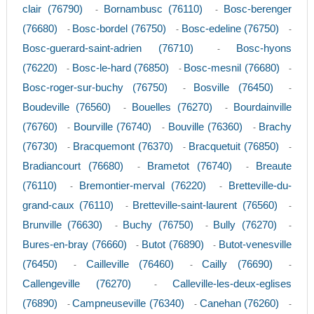
clair (76790)
Bornambusc (76110)
Bosc-berenger
-
-
(76680)
Bosc-bordel (76750)
Bosc-edeline (76750)
-
-
-
Bosc-guerard-saint-adrien (76710)
Bosc-hyons
-
(76220)
Bosc-le-hard (76850)
Bosc-mesnil (76680)
-
-
-
Bosc-roger-sur-buchy (76750)
Bosville (76450)
-
-
Boudeville (76560)
Bouelles (76270)
Bourdainville
-
-
(76760)
Bourville (76740)
Bouville (76360)
Brachy
-
-
-
(76730)
Bracquemont (76370)
Bracquetuit (76850)
-
-
-
Bradiancourt (76680)
Brametot (76740)
Breaute
-
-
(76110)
Bremontier-merval (76220)
Bretteville-du-
-
-
grand-caux (76110)
Bretteville-saint-laurent (76560)
-
-
Brunville (76630)
Buchy (76750)
Bully (76270)
-
-
-
Bures-en-bray (76660)
Butot (76890)
Butot-venesville
-
-
(76450)
Cailleville (76460)
Cailly (76690)
-
-
-
Callengeville (76270)
Calleville-les-deux-eglises
-
(76890)
Campneuseville (76340)
Canehan (76260)
-
-
-