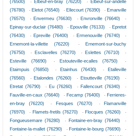
(76500)
Elbeuf-en-bray (76220)
Elbeuf-sur-andelle
-
-
(76780)
Eletot (76540)
Ellecourt (76390)
Emanville
-
-
-
(76570)
Envermeu (76630)
Envronville (76640)
-
-
-
Epinay-sur-duclair (76480)
Epouville (76133)
Epretot
-
-
(76430)
Epreville (76400)
Ermenouville (76740)
-
-
-
Ernemont-la-villette (76220)
Ernemont-sur-buchy
-
(76750)
Esclavelles (76270)
Eslettes (76710)
-
-
-
Esteville (76690)
Estouteville-ecalles (76750)
-
-
Etaimpuis (76850)
Etainhus (76430)
Etalleville
-
-
(76560)
Etalondes (76260)
Etoutteville (76190)
-
-
-
Etretat (76790)
Eu (76260)
Fallencourt (76340)
-
-
-
Fauville-en-caux (76640)
Fecamp (76400)
Ferrieres-
-
-
en-bray (76220)
Fesques (76270)
Flamanville
-
-
(76970)
Flamets-fretils (76270)
Flocques (76260)
-
-
-
Fongueusemare (76280)
Fontaine-en-bray (76440)
-
-
Fontaine-la-mallet (76290)
Fontaine-le-bourg (76690)
-
-