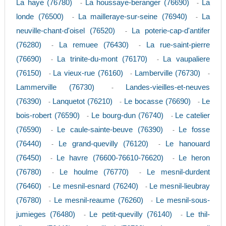
La haye (76780)
La houssaye-beranger (76690)
La
-
-
londe (76500)
La mailleraye-sur-seine (76940)
La
-
-
neuville-chant-d'oisel (76520)
La poterie-cap-d'antifer
-
(76280)
La remuee (76430)
La rue-saint-pierre
-
-
(76690)
La trinite-du-mont (76170)
La vaupaliere
-
-
(76150)
La vieux-rue (76160)
Lamberville (76730)
-
-
-
Lammerville (76730)
Landes-vieilles-et-neuves
-
(76390)
Lanquetot (76210)
Le bocasse (76690)
Le
-
-
-
bois-robert (76590)
Le bourg-dun (76740)
Le catelier
-
-
(76590)
Le caule-sainte-beuve (76390)
Le fosse
-
-
(76440)
Le grand-quevilly (76120)
Le hanouard
-
-
(76450)
Le havre (76600-76610-76620)
Le heron
-
-
(76780)
Le houlme (76770)
Le mesnil-durdent
-
-
(76460)
Le mesnil-esnard (76240)
Le mesnil-lieubray
-
-
(76780)
Le mesnil-reaume (76260)
Le mesnil-sous-
-
-
jumieges (76480)
Le petit-quevilly (76140)
Le thil-
-
-