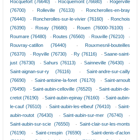
Rocquefort (76640)
Rocquemont (76680)
Rogerville
-
-
(76700)
Rolleville (76133)
Roncherolles-en-bray
-
-
(76440)
Roncherolles-sur-le-vivier (76160)
Ronchois
-
-
(76390)
Rosay (76680)
Rouen (76000-76100)
-
-
-
Roumare (76480)
Routes (76560)
Rouville (76210)
-
-
-
Rouvray-catillon (76440)
Rouxmesnil-bouteilles
-
(76370)
Royville (76730)
Ry (76116)
Saane-saint-
-
-
-
just (76730)
Sahurs (76113)
Sainneville (76430)
-
-
-
Saint-aignan-sur-ry (76116)
Saint-andre-sur-cailly
-
(76690)
Saint-antoine-la-foret (76170)
Saint-arnoult
-
-
(76490)
Saint-aubin-celloville (76520)
Saint-aubin-de-
-
-
cretot (76190)
Saint-aubin-epinay (76160)
Saint-aubin-
-
-
le-cauf (76510)
Saint-aubin-les-elbeuf (76410)
Saint-
-
-
aubin-routot (76430)
Saint-aubin-sur-mer (76740)
-
-
Saint-aubin-sur-scie (76550)
Saint-clair-sur-les-monts
-
(76190)
Saint-crespin (76590)
Saint-denis-d'aclon
-
-