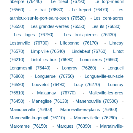
riberpre (76440)
Le tilleul (76790)
Le torp-mesnil
-
-
(76560)
Le trait (76580)
Le treport (76470)
Les
-
-
-
authieux-sur-le-port-saint-ouen (76520)
Les cent-acres
-
(76590)
Les grandes-ventes (76950)
Les ifs (76630)
-
-
Les loges (76790)
Les trois-pierres (76430)
-
-
-
Lestanville (76730)
Lillebonne (76170)
Limesy
-
-
(76570)
Limpiville (76540)
Lindebeuf (76760)
Lintot
-
-
-
(76210)
Lintot-les-bois (76590)
Londinieres (76660)
-
-
-
Longmesnil (76440)
Longroy (76260)
Longueil
-
-
(76860)
Longuerue (76750)
Longueville-sur-scie
-
-
(76590)
Louvetot (76490)
Lucy (76270)
Luneray
-
-
-
(76810)
Malaunay (76770)
Malleville-les-gres
-
-
(76450)
Maneglise (76133)
Manehouville (76590)
-
-
-
Maniquerville (76400)
Manneville-es-plains (76460)
-
-
Manneville-la-goupil (76110)
Mannevillette (76290)
-
-
Maromme (76150)
Marques (76390)
Martainville-
-
-