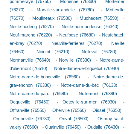
pommeraye (76750)
Morienne (76390)
Mortemer
-
-
(76270)
Morville-sur-andelle (76780)
Motteville
-
-
(76970)
Moulineaux (76530)
Muchedent (76590)
-
-
-
Nesle-hodeng (76270)
Nesle-normandeuse (76340)
-
-
Neuf-marche (76220)
Neufbosc (76680)
Neufchatel-
-
-
en-bray (76270)
Neuville-ferrieres (76270)
Neville
-
-
(76460)
Nointot (76210)
Nolleval (76780)
-
-
-
Normanville (76640)
Norville (76330)
Notre-dame-
-
-
d'aliermont (76510)
Notre-dame-de-bliquetuit (76940)
-
-
Notre-dame-de-bondeville (76960)
Notre-dame-de-
-
gravenchon (76330)
Notre-dame-du-bec (76133)
-
-
Notre-dame-du-parc (76590)
Nullemont (76390)
-
-
Ocqueville (76450)
Octeville-sur-mer (76930)
-
-
Offranville (76550)
Oherville (76560)
Oissel (76350)
-
-
Omonville (76730)
Orival (76500)
Osmoy-saint-
-
-
-
valery (76660)
Ouainville (76450)
Oudalle (76430)
-
-
-