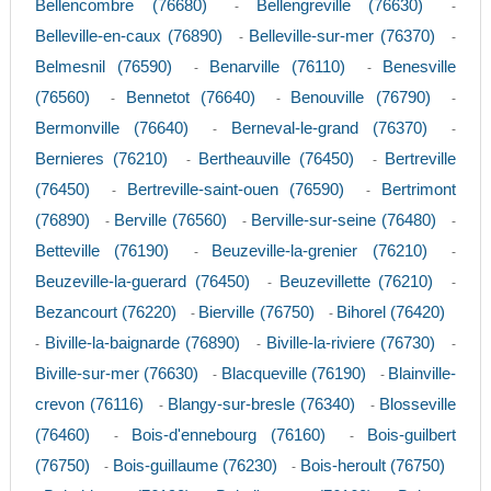
Bellencombre (76680)
Bellengreville (76630)
-
-
Belleville-en-caux (76890)
Belleville-sur-mer (76370)
-
-
Belmesnil (76590)
Benarville (76110)
Benesville
-
-
(76560)
Bennetot (76640)
Benouville (76790)
-
-
-
Bermonville (76640)
Berneval-le-grand (76370)
-
-
Bernieres (76210)
Bertheauville (76450)
Bertreville
-
-
(76450)
Bertreville-saint-ouen (76590)
Bertrimont
-
-
(76890)
Berville (76560)
Berville-sur-seine (76480)
-
-
-
Betteville (76190)
Beuzeville-la-grenier (76210)
-
-
Beuzeville-la-guerard (76450)
Beuzevillette (76210)
-
-
Bezancourt (76220)
Bierville (76750)
Bihorel (76420)
-
-
Biville-la-baignarde (76890)
Biville-la-riviere (76730)
-
-
-
Biville-sur-mer (76630)
Blacqueville (76190)
Blainville-
-
-
crevon (76116)
Blangy-sur-bresle (76340)
Blosseville
-
-
(76460)
Bois-d'ennebourg (76160)
Bois-guilbert
-
-
(76750)
Bois-guillaume (76230)
Bois-heroult (76750)
-
-