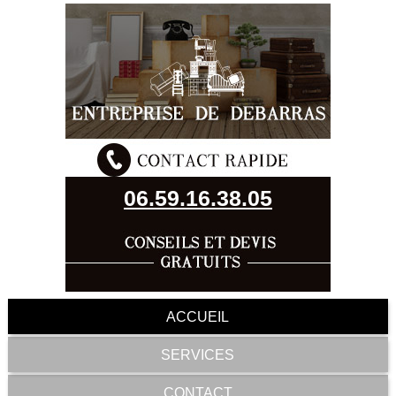
06.59.16.38.05
ACCUEIL
SERVICES
CONTACT