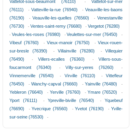
Vattetot-sous-beaumont (76110)
Vattetot-sur-mer
-
(76111)
Vatteville-la-rue (76940)
Veauville-les-baons
-
-
(76190)
Veauville-les-quelles (76560)
Venestanville
-
-
(76730)
Ventes-saint-remy (76680)
Vergetot (76280)
-
-
Veules-les-roses (76980)
Veulettes-sur-mer (76450)
-
-
-
Vibeuf (76760)
Vieux-manoir (76750)
Vieux-rouen-
-
-
sur-bresle (76390)
Villainville (76280)
Villequier
-
-
(76490)
Villers-ecalles (76360)
Villers-sous-
-
-
foucarmont (76340)
Villy-sur-yeres (76260)
-
-
Vinnemerville (76540)
Virville (76110)
Vittefleur
-
-
(76450)
Wanchy-capval (76660)
Yainville (76480)
-
-
-
Yebleron (76640)
Yerville (76760)
Ymare (76520)
-
-
-
Yport (76111)
Ypreville-biville (76540)
Yquebeuf
-
-
(76690)
Yvecrique (76560)
Yvetot (76190)
Yville-
-
-
-
sur-seine (76530)
-