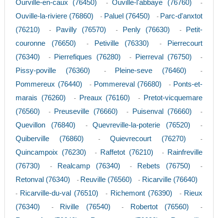
Ourville-en-caux (76450)
Ouville-l'abbaye (76760)
-
-
Ouville-la-riviere (76860)
Paluel (76450)
Parc-d'anxtot
-
-
(76210)
Pavilly (76570)
Penly (76630)
Petit-
-
-
-
couronne (76650)
Petiville (76330)
Pierrecourt
-
-
(76340)
Pierrefiques (76280)
Pierreval (76750)
-
-
-
Pissy-poville (76360)
Pleine-seve (76460)
-
-
Pommereux (76440)
Pommereval (76680)
Ponts-et-
-
-
marais (76260)
Preaux (76160)
Pretot-vicquemare
-
-
(76560)
Preuseville (76660)
Puisenval (76660)
-
-
-
Quevillon (76840)
Quevreville-la-poterie (76520)
-
-
Quiberville (76860)
Quievrecourt (76270)
-
-
Quincampoix (76230)
Raffetot (76210)
Rainfreville
-
-
(76730)
Realcamp (76340)
Rebets (76750)
-
-
-
Retonval (76340)
Reuville (76560)
Ricarville (76640)
-
-
Ricarville-du-val (76510)
Richemont (76390)
Rieux
-
-
-
(76340)
Riville (76540)
Robertot (76560)
-
-
-