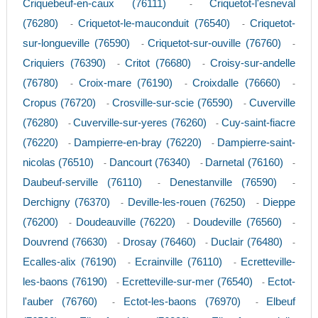
Criquebeuf-en-caux (76111)
Criquetot-l'esneval
-
(76280)
Criquetot-le-mauconduit (76540)
Criquetot-
-
-
sur-longueville (76590)
Criquetot-sur-ouville (76760)
-
-
Criquiers (76390)
Critot (76680)
Croisy-sur-andelle
-
-
(76780)
Croix-mare (76190)
Croixdalle (76660)
-
-
-
Cropus (76720)
Crosville-sur-scie (76590)
Cuverville
-
-
(76280)
Cuverville-sur-yeres (76260)
Cuy-saint-fiacre
-
-
(76220)
Dampierre-en-bray (76220)
Dampierre-saint-
-
-
nicolas (76510)
Dancourt (76340)
Darnetal (76160)
-
-
-
Daubeuf-serville (76110)
Denestanville (76590)
-
-
Derchigny (76370)
Deville-les-rouen (76250)
Dieppe
-
-
(76200)
Doudeauville (76220)
Doudeville (76560)
-
-
-
Douvrend (76630)
Drosay (76460)
Duclair (76480)
-
-
-
Ecalles-alix (76190)
Ecrainville (76110)
Ecretteville-
-
-
les-baons (76190)
Ecretteville-sur-mer (76540)
Ectot-
-
-
l'auber (76760)
Ectot-les-baons (76970)
Elbeuf
-
-