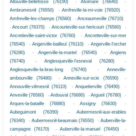
Allouville-bellefosse (76190)
Alvimare (76640)
-
-
Ambrumesnil (76550)
Amfreville-la-mi-voie (76920)
-
-
Amfreville-les-champs (76560)
Anceaumeville (76710)
-
Ancourt (76370)
Ancourteville-sur-hericourt (76560)
-
-
-
Ancretieville-saint-victor (76760)
Ancretteville-sur-mer
-
(76540)
Angerville-bailleul (76110)
Angerville-l'orcher
-
-
(76280)
Angerville-la-martel (76540)
Angiens
-
-
(76740)
Anglesqueville-l'esneval (76280)
-
-
Anglesqueville-la-bras-long (76740)
Anneville-
-
ambourville (76480)
Anneville-sur-scie (76590)
-
-
Annouville-vilmesnil (76110)
Anquetierville (76490)
-
-
Anveville (76560)
Ardouval (76680)
Argueil (76780)
-
-
-
Arques-la-bataille (76880)
Assigny (76630)
-
-
Aubeguimont (76390)
Aubermesnil-aux-erables
-
(76340)
Aubermesnil-beaumais (76550)
Auberville-la-
-
-
campagne (76170)
Auberville-la-manuel (76450)
-
-