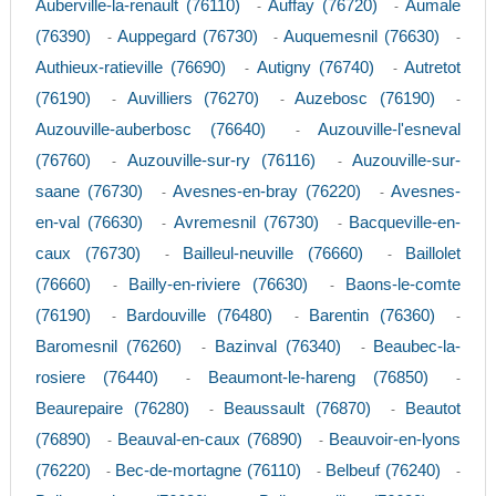
Auberville-la-renault (76110)
Auffay (76720)
Aumale
-
-
(76390)
Auppegard (76730)
Auquemesnil (76630)
-
-
-
Authieux-ratieville (76690)
Autigny (76740)
Autretot
-
-
(76190)
Auvilliers (76270)
Auzebosc (76190)
-
-
-
Auzouville-auberbosc (76640)
Auzouville-l'esneval
-
(76760)
Auzouville-sur-ry (76116)
Auzouville-sur-
-
-
saane (76730)
Avesnes-en-bray (76220)
Avesnes-
-
-
en-val (76630)
Avremesnil (76730)
Bacqueville-en-
-
-
caux (76730)
Bailleul-neuville (76660)
Baillolet
-
-
(76660)
Bailly-en-riviere (76630)
Baons-le-comte
-
-
(76190)
Bardouville (76480)
Barentin (76360)
-
-
-
Baromesnil (76260)
Bazinval (76340)
Beaubec-la-
-
-
rosiere (76440)
Beaumont-le-hareng (76850)
-
-
Beaurepaire (76280)
Beaussault (76870)
Beautot
-
-
(76890)
Beauval-en-caux (76890)
Beauvoir-en-lyons
-
-
(76220)
Bec-de-mortagne (76110)
Belbeuf (76240)
-
-
-