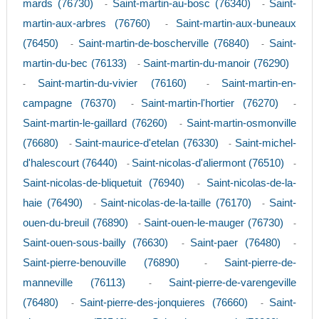
mards (76730)
Saint-martin-au-bosc (76340)
Saint-
-
-
martin-aux-arbres (76760)
Saint-martin-aux-buneaux
-
(76450)
Saint-martin-de-boscherville (76840)
Saint-
-
-
martin-du-bec (76133)
Saint-martin-du-manoir (76290)
-
Saint-martin-du-vivier (76160)
Saint-martin-en-
-
-
campagne (76370)
Saint-martin-l'hortier (76270)
-
-
Saint-martin-le-gaillard (76260)
Saint-martin-osmonville
-
(76680)
Saint-maurice-d'etelan (76330)
Saint-michel-
-
-
d'halescourt (76440)
Saint-nicolas-d'aliermont (76510)
-
-
Saint-nicolas-de-bliquetuit (76940)
Saint-nicolas-de-la-
-
haie (76490)
Saint-nicolas-de-la-taille (76170)
Saint-
-
-
ouen-du-breuil (76890)
Saint-ouen-le-mauger (76730)
-
-
Saint-ouen-sous-bailly (76630)
Saint-paer (76480)
-
-
Saint-pierre-benouville (76890)
Saint-pierre-de-
-
manneville (76113)
Saint-pierre-de-varengeville
-
(76480)
Saint-pierre-des-jonquieres (76660)
Saint-
-
-