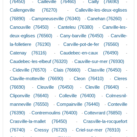
(76450)
Cailleville (76460)
Cailly (76690)
-
-
-
Callengeville (76270)
Calleville-les-deux-eglises
-
(76890)
Campneuseville (76340)
Canehan (76260)
-
-
-
Canouville (76450)
Canteleu (76380)
Canville-les-
-
-
deux-eglises (76560)
Cany-barville (76450)
Carville-
-
-
la-folletiere (76190)
Carville-pot-de-fer (76560)
-
-
Catenay (76116)
Caudebec-en-caux (76490)
-
-
Caudebec-les-elbeuf (76320)
Cauville-sur-mer (76930)
-
Cideville (76570)
Clais (76660)
Clasville (76450)
-
-
-
-
Claville-motteville (76690)
Cleon (76410)
Cleres
-
-
(76690)
Cleuville (76450)
Cleville (76640)
-
-
-
Cliponville (76640)
Colleville (76400)
Colmesnil-
-
-
manneville (76550)
Compainville (76440)
Conteville
-
-
(76390)
Contremoulins (76400)
Cottevrard (76850)
-
-
-
Crasville-la-mallet (76450)
Crasville-la-rocquefort
-
(76740)
Cressy (76720)
Criel-sur-mer (76910)
-
-
-