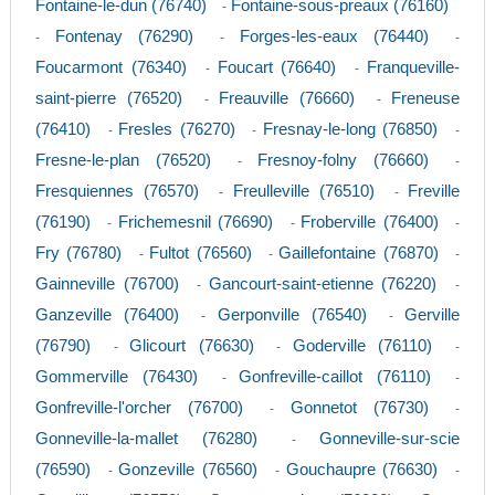
Fontaine-le-dun (76740)
Fontaine-sous-preaux (76160)
-
Fontenay (76290)
Forges-les-eaux (76440)
-
-
-
Foucarmont (76340)
Foucart (76640)
Franqueville-
-
-
saint-pierre (76520)
Freauville (76660)
Freneuse
-
-
(76410)
Fresles (76270)
Fresnay-le-long (76850)
-
-
-
Fresne-le-plan (76520)
Fresnoy-folny (76660)
-
-
Fresquiennes (76570)
Freulleville (76510)
Freville
-
-
(76190)
Frichemesnil (76690)
Froberville (76400)
-
-
-
Fry (76780)
Fultot (76560)
Gaillefontaine (76870)
-
-
-
Gainneville (76700)
Gancourt-saint-etienne (76220)
-
-
Ganzeville (76400)
Gerponville (76540)
Gerville
-
-
(76790)
Glicourt (76630)
Goderville (76110)
-
-
-
Gommerville (76430)
Gonfreville-caillot (76110)
-
-
Gonfreville-l'orcher (76700)
Gonnetot (76730)
-
-
Gonneville-la-mallet (76280)
Gonneville-sur-scie
-
(76590)
Gonzeville (76560)
Gouchaupre (76630)
-
-
-