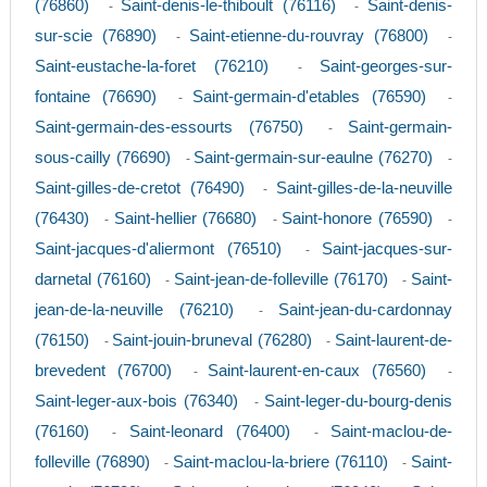
(76860)
Saint-denis-le-thiboult (76116)
Saint-denis-
-
-
sur-scie (76890)
Saint-etienne-du-rouvray (76800)
-
-
Saint-eustache-la-foret (76210)
Saint-georges-sur-
-
fontaine (76690)
Saint-germain-d'etables (76590)
-
-
Saint-germain-des-essourts (76750)
Saint-germain-
-
sous-cailly (76690)
Saint-germain-sur-eaulne (76270)
-
-
Saint-gilles-de-cretot (76490)
Saint-gilles-de-la-neuville
-
(76430)
Saint-hellier (76680)
Saint-honore (76590)
-
-
-
Saint-jacques-d'aliermont (76510)
Saint-jacques-sur-
-
darnetal (76160)
Saint-jean-de-folleville (76170)
Saint-
-
-
jean-de-la-neuville (76210)
Saint-jean-du-cardonnay
-
(76150)
Saint-jouin-bruneval (76280)
Saint-laurent-de-
-
-
brevedent (76700)
Saint-laurent-en-caux (76560)
-
-
Saint-leger-aux-bois (76340)
Saint-leger-du-bourg-denis
-
(76160)
Saint-leonard (76400)
Saint-maclou-de-
-
-
folleville (76890)
Saint-maclou-la-briere (76110)
Saint-
-
-