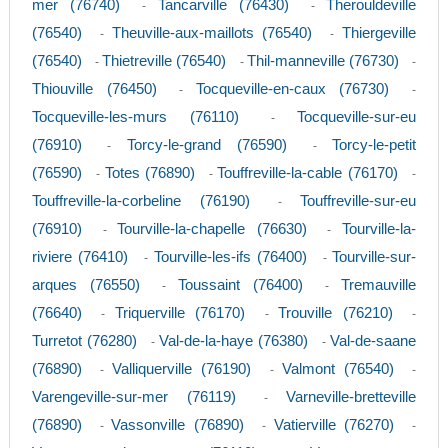
mer (76740)
Tancarville (76430)
Therouldeville
-
-
(76540)
Theuville-aux-maillots (76540)
Thiergeville
-
-
(76540)
Thietreville (76540)
Thil-manneville (76730)
-
-
-
Thiouville (76450)
Tocqueville-en-caux (76730)
-
-
Tocqueville-les-murs (76110)
Tocqueville-sur-eu
-
(76910)
Torcy-le-grand (76590)
Torcy-le-petit
-
-
(76590)
Totes (76890)
Touffreville-la-cable (76170)
-
-
-
Touffreville-la-corbeline (76190)
Touffreville-sur-eu
-
(76910)
Tourville-la-chapelle (76630)
Tourville-la-
-
-
riviere (76410)
Tourville-les-ifs (76400)
Tourville-sur-
-
-
arques (76550)
Toussaint (76400)
Tremauville
-
-
(76640)
Triquerville (76170)
Trouville (76210)
-
-
-
Turretot (76280)
Val-de-la-haye (76380)
Val-de-saane
-
-
(76890)
Valliquerville (76190)
Valmont (76540)
-
-
-
Varengeville-sur-mer (76119)
Varneville-bretteville
-
(76890)
Vassonville (76890)
Vatierville (76270)
-
-
-