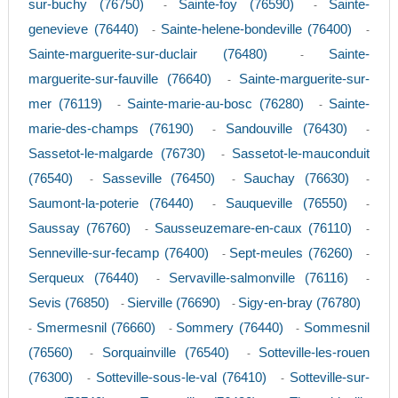
sur-buchy (76750)
Sainte-foy (76590)
Sainte-
-
-
genevieve (76440)
Sainte-helene-bondeville (76400)
-
-
Sainte-marguerite-sur-duclair (76480)
Sainte-
-
marguerite-sur-fauville (76640)
Sainte-marguerite-sur-
-
mer (76119)
Sainte-marie-au-bosc (76280)
Sainte-
-
-
marie-des-champs (76190)
Sandouville (76430)
-
-
Sassetot-le-malgarde (76730)
Sassetot-le-mauconduit
-
(76540)
Sasseville (76450)
Sauchay (76630)
-
-
-
Saumont-la-poterie (76440)
Sauqueville (76550)
-
-
Saussay (76760)
Sausseuzemare-en-caux (76110)
-
-
Senneville-sur-fecamp (76400)
Sept-meules (76260)
-
-
Serqueux (76440)
Servaville-salmonville (76116)
-
-
Sevis (76850)
Sierville (76690)
Sigy-en-bray (76780)
-
-
Smermesnil (76660)
Sommery (76440)
Sommesnil
-
-
-
(76560)
Sorquainville (76540)
Sotteville-les-rouen
-
-
(76300)
Sotteville-sous-le-val (76410)
Sotteville-sur-
-
-