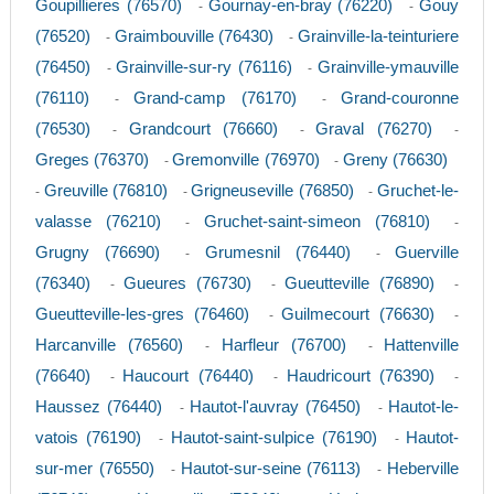
Goupillieres (76570)
Gournay-en-bray (76220)
Gouy
-
-
(76520)
Graimbouville (76430)
Grainville-la-teinturiere
-
-
(76450)
Grainville-sur-ry (76116)
Grainville-ymauville
-
-
(76110)
Grand-camp (76170)
Grand-couronne
-
-
(76530)
Grandcourt (76660)
Graval (76270)
-
-
-
Greges (76370)
Gremonville (76970)
Greny (76630)
-
-
Greuville (76810)
Grigneuseville (76850)
Gruchet-le-
-
-
-
valasse (76210)
Gruchet-saint-simeon (76810)
-
-
Grugny (76690)
Grumesnil (76440)
Guerville
-
-
(76340)
Gueures (76730)
Gueutteville (76890)
-
-
-
Gueutteville-les-gres (76460)
Guilmecourt (76630)
-
-
Harcanville (76560)
Harfleur (76700)
Hattenville
-
-
(76640)
Haucourt (76440)
Haudricourt (76390)
-
-
-
Haussez (76440)
Hautot-l'auvray (76450)
Hautot-le-
-
-
vatois (76190)
Hautot-saint-sulpice (76190)
Hautot-
-
-
sur-mer (76550)
Hautot-sur-seine (76113)
Heberville
-
-