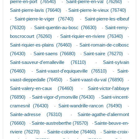
pierre-en-port (76540)
Saint-pierre-en-val (76260)
-
-
Saint-pierre-lavis (76640)
Saint-pierre-le-vieux (76740)
-
Saint-pierre-le-viger (76740)
Saint-pierre-les-elbeuf
-
-
(76320)
Saint-quentin-au-bosc (76630)
Saint-remy-
-
-
boscrocourt (76260)
Saint-riquier-en-riviere (76340)
-
-
Saint-riquier-es-plains (76460)
Saint-romain-de-colbosc
-
(76430)
Saint-saens (76680)
Saint-saire (76270)
-
-
-
Saint-sauveur-d'emalleville (76110)
Saint-sylvain
-
(76460)
Saint-vaast-d'equiqueville (76510)
Saint-
-
-
vaast-dieppedalle (76450)
Saint-vaast-du-val (76890)
-
-
Saint-valery-en-caux (76460)
Saint-victor-l'abbaye
-
(76890)
Saint-vigor-d'ymonville (76430)
Saint-vincent-
-
-
cramesnil (76430)
Saint-wandrille-rancon (76490)
-
-
Sainte-adresse (76310)
Sainte-agathe-d'aliermont
-
(76660)
Sainte-austreberthe (76570)
Sainte-beuve-en-
-
-
riviere (76270)
Sainte-colombe (76460)
Sainte-croix-
-
-