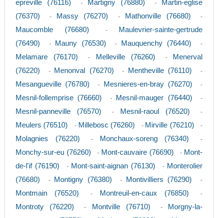
epreville (76116)
Martigny (76880)
Martin-eglise
-
-
(76370)
Massy (76270)
Mathonville (76680)
-
-
-
Maucomble (76680)
Maulevrier-sainte-gertrude
-
(76490)
Mauny (76530)
Mauquenchy (76440)
-
-
-
Melamare (76170)
Melleville (76260)
Menerval
-
-
(76220)
Menonval (76270)
Mentheville (76110)
-
-
-
Mesangueville (76780)
Mesnieres-en-bray (76270)
-
-
Mesnil-follemprise (76660)
Mesnil-mauger (76440)
-
-
Mesnil-panneville (76570)
Mesnil-raoul (76520)
-
-
Meulers (76510)
Millebosc (76260)
Mirville (76210)
-
-
-
Molagnies (76220)
Monchaux-soreng (76340)
-
-
Monchy-sur-eu (76260)
Mont-cauvaire (76690)
Mont-
-
-
de-l'if (76190)
Mont-saint-aignan (76130)
Monterolier
-
-
(76680)
Montigny (76380)
Montivilliers (76290)
-
-
-
Montmain (76520)
Montreuil-en-caux (76850)
-
-
Montroty (76220)
Montville (76710)
Morgny-la-
-
-