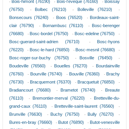
Bois-himont (76190)
Bois-l'eveque (76160)
Boissay
-
-
-
(76750)
Bolbec (76210)
Bolleville (76210)
-
-
-
Bonsecours (76240)
Boos (76520)
Bordeaux-saint-
-
-
clair (76790)
Bornambusc (76110)
Bosc-berenger
-
-
(76680)
Bosc-bordel (76750)
Bosc-edeline (76750)
-
-
-
Bosc-guerard-saint-adrien (76710)
Bosc-hyons
-
(76220)
Bosc-le-hard (76850)
Bosc-mesnil (76680)
-
-
-
Bosc-roger-sur-buchy (76750)
Bosville (76450)
-
-
Boudeville (76560)
Bouelles (76270)
Bourdainville
-
-
(76760)
Bourville (76740)
Bouville (76360)
Brachy
-
-
-
(76730)
Bracquemont (76370)
Bracquetuit (76850)
-
-
-
Bradiancourt (76680)
Brametot (76740)
Breaute
-
-
(76110)
Bremontier-merval (76220)
Bretteville-du-
-
-
grand-caux (76110)
Bretteville-saint-laurent (76560)
-
-
Brunville (76630)
Buchy (76750)
Bully (76270)
-
-
-
Bures-en-bray (76660)
Butot (76890)
Butot-venesville
-
-