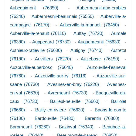
Aubeguimont (76390)
Aubermesnil-aux-erables
-
(76340)
Aubermesnil-beaumais (76550)
Auberville-la-
-
-
campagne (76170)
Auberville-la-manuel (76450)
-
-
Auberville-la-renault (76110)
Auffay (76720)
Aumale
-
-
(76390)
Auppegard (76730)
Auquemesnil (76630)
-
-
-
Authieux-ratieville (76690)
Autigny (76740)
Autretot
-
-
(76190)
Auvilliers (76270)
Auzebosc (76190)
-
-
-
Auzouville-auberbosc (76640)
Auzouville-l'esneval
-
(76760)
Auzouville-sur-ry (76116)
Auzouville-sur-
-
-
saane (76730)
Avesnes-en-bray (76220)
Avesnes-
-
-
en-val (76630)
Avremesnil (76730)
Bacqueville-en-
-
-
caux (76730)
Bailleul-neuville (76660)
Baillolet
-
-
(76660)
Bailly-en-riviere (76630)
Baons-le-comte
-
-
(76190)
Bardouville (76480)
Barentin (76360)
-
-
-
Baromesnil (76260)
Bazinval (76340)
Beaubec-la-
-
-
rosiere (76440)
Beaumont-le-hareng (76850)
-
-