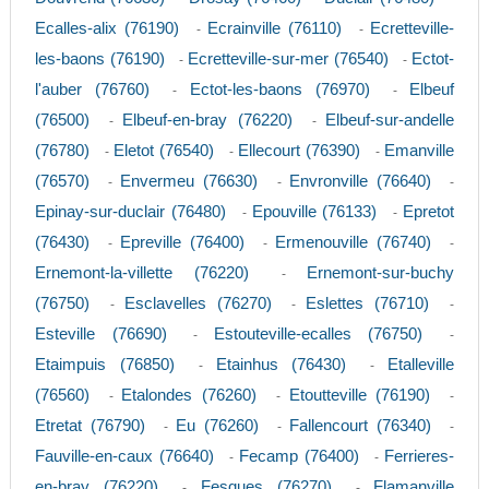
Ecalles-alix (76190)
Ecrainville (76110)
Ecretteville-
-
-
les-baons (76190)
Ecretteville-sur-mer (76540)
Ectot-
-
-
l'auber (76760)
Ectot-les-baons (76970)
Elbeuf
-
-
(76500)
Elbeuf-en-bray (76220)
Elbeuf-sur-andelle
-
-
(76780)
Eletot (76540)
Ellecourt (76390)
Emanville
-
-
-
(76570)
Envermeu (76630)
Envronville (76640)
-
-
-
Epinay-sur-duclair (76480)
Epouville (76133)
Epretot
-
-
(76430)
Epreville (76400)
Ermenouville (76740)
-
-
-
Ernemont-la-villette (76220)
Ernemont-sur-buchy
-
(76750)
Esclavelles (76270)
Eslettes (76710)
-
-
-
Esteville (76690)
Estouteville-ecalles (76750)
-
-
Etaimpuis (76850)
Etainhus (76430)
Etalleville
-
-
(76560)
Etalondes (76260)
Etoutteville (76190)
-
-
-
Etretat (76790)
Eu (76260)
Fallencourt (76340)
-
-
-
Fauville-en-caux (76640)
Fecamp (76400)
Ferrieres-
-
-
en-bray (76220)
Fesques (76270)
Flamanville
-
-