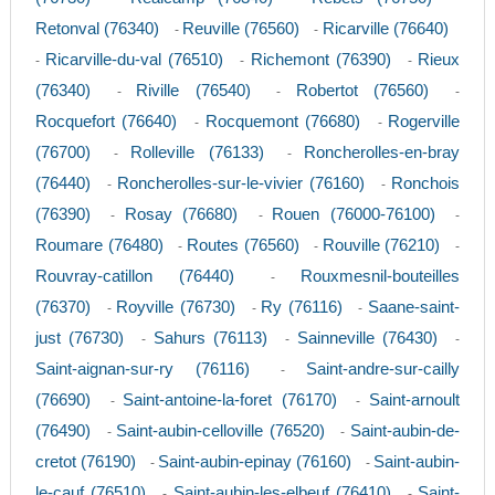
Retonval (76340)
Reuville (76560)
Ricarville (76640)
-
-
Ricarville-du-val (76510)
Richemont (76390)
Rieux
-
-
-
(76340)
Riville (76540)
Robertot (76560)
-
-
-
Rocquefort (76640)
Rocquemont (76680)
Rogerville
-
-
(76700)
Rolleville (76133)
Roncherolles-en-bray
-
-
(76440)
Roncherolles-sur-le-vivier (76160)
Ronchois
-
-
(76390)
Rosay (76680)
Rouen (76000-76100)
-
-
-
Roumare (76480)
Routes (76560)
Rouville (76210)
-
-
-
Rouvray-catillon (76440)
Rouxmesnil-bouteilles
-
(76370)
Royville (76730)
Ry (76116)
Saane-saint-
-
-
-
just (76730)
Sahurs (76113)
Sainneville (76430)
-
-
-
Saint-aignan-sur-ry (76116)
Saint-andre-sur-cailly
-
(76690)
Saint-antoine-la-foret (76170)
Saint-arnoult
-
-
(76490)
Saint-aubin-celloville (76520)
Saint-aubin-de-
-
-
cretot (76190)
Saint-aubin-epinay (76160)
Saint-aubin-
-
-
le-cauf (76510)
Saint-aubin-les-elbeuf (76410)
Saint-
-
-