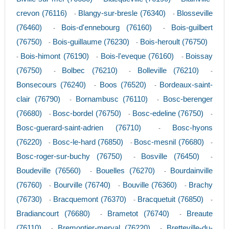
crevon (76116)
Blangy-sur-bresle (76340)
Blosseville
-
-
(76460)
Bois-d'ennebourg (76160)
Bois-guilbert
-
-
(76750)
Bois-guillaume (76230)
Bois-heroult (76750)
-
-
Bois-himont (76190)
Bois-l'eveque (76160)
Boissay
-
-
-
(76750)
Bolbec (76210)
Bolleville (76210)
-
-
-
Bonsecours (76240)
Boos (76520)
Bordeaux-saint-
-
-
clair (76790)
Bornambusc (76110)
Bosc-berenger
-
-
(76680)
Bosc-bordel (76750)
Bosc-edeline (76750)
-
-
-
Bosc-guerard-saint-adrien (76710)
Bosc-hyons
-
(76220)
Bosc-le-hard (76850)
Bosc-mesnil (76680)
-
-
-
Bosc-roger-sur-buchy (76750)
Bosville (76450)
-
-
Boudeville (76560)
Bouelles (76270)
Bourdainville
-
-
(76760)
Bourville (76740)
Bouville (76360)
Brachy
-
-
-
(76730)
Bracquemont (76370)
Bracquetuit (76850)
-
-
-
Bradiancourt (76680)
Brametot (76740)
Breaute
-
-
(76110)
Bremontier-merval (76220)
Bretteville-du-
-
-