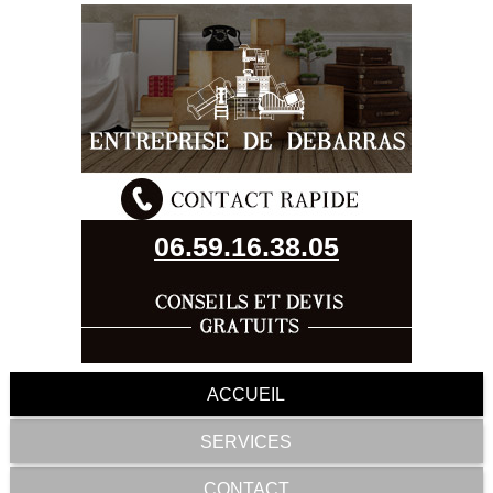
06.59.16.38.05
ACCUEIL
SERVICES
CONTACT