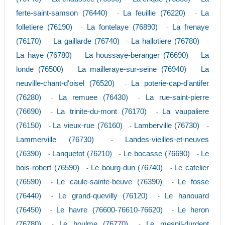
ferte-saint-samson (76440)
La feuillie (76220)
La
-
-
folletiere (76190)
La fontelaye (76890)
La frenaye
-
-
(76170)
La gaillarde (76740)
La hallotiere (76780)
-
-
-
La haye (76780)
La houssaye-beranger (76690)
La
-
-
londe (76500)
La mailleraye-sur-seine (76940)
La
-
-
neuville-chant-d'oisel (76520)
La poterie-cap-d'antifer
-
(76280)
La remuee (76430)
La rue-saint-pierre
-
-
(76690)
La trinite-du-mont (76170)
La vaupaliere
-
-
(76150)
La vieux-rue (76160)
Lamberville (76730)
-
-
-
Lammerville (76730)
Landes-vieilles-et-neuves
-
(76390)
Lanquetot (76210)
Le bocasse (76690)
Le
-
-
-
bois-robert (76590)
Le bourg-dun (76740)
Le catelier
-
-
(76590)
Le caule-sainte-beuve (76390)
Le fosse
-
-
(76440)
Le grand-quevilly (76120)
Le hanouard
-
-
(76450)
Le havre (76600-76610-76620)
Le heron
-
-
(76780)
Le houlme (76770)
Le mesnil-durdent
-
-