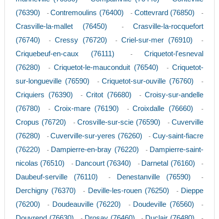
(76390)
Contremoulins (76400)
Cottevrard (76850)
-
-
-
Crasville-la-mallet (76450)
Crasville-la-rocquefort
-
(76740)
Cressy (76720)
Criel-sur-mer (76910)
-
-
-
Criquebeuf-en-caux (76111)
Criquetot-l'esneval
-
(76280)
Criquetot-le-mauconduit (76540)
Criquetot-
-
-
sur-longueville (76590)
Criquetot-sur-ouville (76760)
-
-
Criquiers (76390)
Critot (76680)
Croisy-sur-andelle
-
-
(76780)
Croix-mare (76190)
Croixdalle (76660)
-
-
-
Cropus (76720)
Crosville-sur-scie (76590)
Cuverville
-
-
(76280)
Cuverville-sur-yeres (76260)
Cuy-saint-fiacre
-
-
(76220)
Dampierre-en-bray (76220)
Dampierre-saint-
-
-
nicolas (76510)
Dancourt (76340)
Darnetal (76160)
-
-
-
Daubeuf-serville (76110)
Denestanville (76590)
-
-
Derchigny (76370)
Deville-les-rouen (76250)
Dieppe
-
-
(76200)
Doudeauville (76220)
Doudeville (76560)
-
-
-
Douvrend (76630)
Drosay (76460)
Duclair (76480)
-
-
-