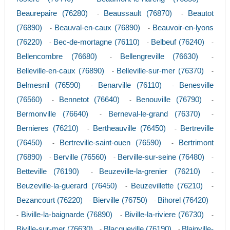
Beaurepaire (76280)
Beaussault (76870)
Beautot
-
-
(76890)
Beauval-en-caux (76890)
Beauvoir-en-lyons
-
-
(76220)
Bec-de-mortagne (76110)
Belbeuf (76240)
-
-
-
Bellencombre (76680)
Bellengreville (76630)
-
-
Belleville-en-caux (76890)
Belleville-sur-mer (76370)
-
-
Belmesnil (76590)
Benarville (76110)
Benesville
-
-
(76560)
Bennetot (76640)
Benouville (76790)
-
-
-
Bermonville (76640)
Berneval-le-grand (76370)
-
-
Bernieres (76210)
Bertheauville (76450)
Bertreville
-
-
(76450)
Bertreville-saint-ouen (76590)
Bertrimont
-
-
(76890)
Berville (76560)
Berville-sur-seine (76480)
-
-
-
Betteville (76190)
Beuzeville-la-grenier (76210)
-
-
Beuzeville-la-guerard (76450)
Beuzevillette (76210)
-
-
Bezancourt (76220)
Bierville (76750)
Bihorel (76420)
-
-
Biville-la-baignarde (76890)
Biville-la-riviere (76730)
-
-
-
Biville-sur-mer (76630)
Blacqueville (76190)
Blainville-
-
-