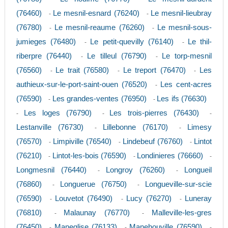
(76460)
Le mesnil-esnard (76240)
Le mesnil-lieubray
-
-
(76780)
Le mesnil-reaume (76260)
Le mesnil-sous-
-
-
jumieges (76480)
Le petit-quevilly (76140)
Le thil-
-
-
riberpre (76440)
Le tilleul (76790)
Le torp-mesnil
-
-
(76560)
Le trait (76580)
Le treport (76470)
Les
-
-
-
authieux-sur-le-port-saint-ouen (76520)
Les cent-acres
-
(76590)
Les grandes-ventes (76950)
Les ifs (76630)
-
-
Les loges (76790)
Les trois-pierres (76430)
-
-
-
Lestanville (76730)
Lillebonne (76170)
Limesy
-
-
(76570)
Limpiville (76540)
Lindebeuf (76760)
Lintot
-
-
-
(76210)
Lintot-les-bois (76590)
Londinieres (76660)
-
-
-
Longmesnil (76440)
Longroy (76260)
Longueil
-
-
(76860)
Longuerue (76750)
Longueville-sur-scie
-
-
(76590)
Louvetot (76490)
Lucy (76270)
Luneray
-
-
-
(76810)
Malaunay (76770)
Malleville-les-gres
-
-
(76450)
Maneglise (76133)
Manehouville (76590)
-
-
-