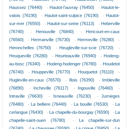
Haussez (76440)
Hautot-l'auvray (76450)
Hautot-le-
-
-
vatois (76190)
Hautot-saint-sulpice (76190)
Hautot-
-
-
sur-mer (76550)
Hautot-sur-seine (76113)
Heberville
-
-
(76740)
Henouville (76840)
Hericourt-en-caux
-
-
(76560)
Hermanville (76730)
Hermeville (76280)
-
-
-
Heronchelles (76750)
Heugleville-sur-scie (76720)
-
-
Heuqueville (76280)
Heurteauville (76940)
Hodeng-
-
-
au-bosc (76340)
Hodeng-hodenger (76780)
Houdetot
-
-
(76740)
Houppeville (76770)
Houquetot (76110)
-
-
-
Hugleville-en-caux (76570)
Illois (76390)
Imbleville
-
-
(76890)
Incheville (76117)
Ingouville (76460)
-
-
-
Intraville (76630)
Isneauville (76230)
Jumieges
-
-
(76480)
La belliere (76440)
La bouille (76530)
La
-
-
-
cerlangue (76430)
La chapelle-du-bourgay (76590)
La
-
-
chapelle-saint-ouen (76780)
La chapelle-sur-dun
-
(76740)
La chaussee (76590)
La crique (76850)
La
-
-
-