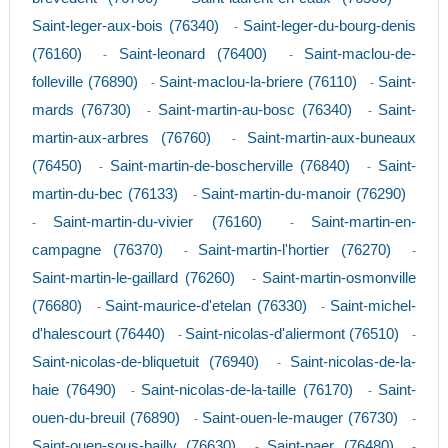
Saint-leger-aux-bois (76340)
Saint-leger-du-bourg-denis
-
(76160)
Saint-leonard (76400)
Saint-maclou-de-
-
-
folleville (76890)
Saint-maclou-la-briere (76110)
Saint-
-
-
mards (76730)
Saint-martin-au-bosc (76340)
Saint-
-
-
martin-aux-arbres (76760)
Saint-martin-aux-buneaux
-
(76450)
Saint-martin-de-boscherville (76840)
Saint-
-
-
martin-du-bec (76133)
Saint-martin-du-manoir (76290)
-
Saint-martin-du-vivier (76160)
Saint-martin-en-
-
-
campagne (76370)
Saint-martin-l'hortier (76270)
-
-
Saint-martin-le-gaillard (76260)
Saint-martin-osmonville
-
(76680)
Saint-maurice-d'etelan (76330)
Saint-michel-
-
-
d'halescourt (76440)
Saint-nicolas-d'aliermont (76510)
-
-
Saint-nicolas-de-bliquetuit (76940)
Saint-nicolas-de-la-
-
haie (76490)
Saint-nicolas-de-la-taille (76170)
Saint-
-
-
ouen-du-breuil (76890)
Saint-ouen-le-mauger (76730)
-
-
Saint-ouen-sous-bailly (76630)
Saint-paer (76480)
-
-