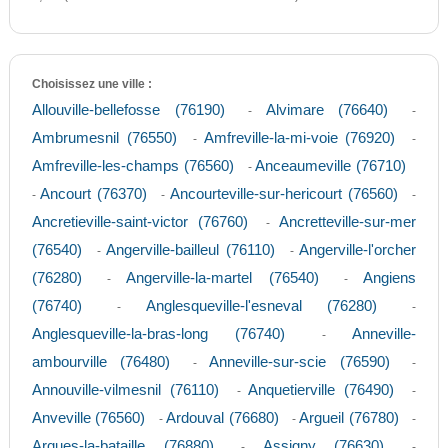
Choisissez une ville :
Allouville-bellefosse (76190)
Alvimare (76640)
-
-
Ambrumesnil (76550)
Amfreville-la-mi-voie (76920)
-
-
Amfreville-les-champs (76560)
Anceaumeville (76710)
-
Ancourt (76370)
Ancourteville-sur-hericourt (76560)
-
-
-
Ancretieville-saint-victor (76760)
Ancretteville-sur-mer
-
(76540)
Angerville-bailleul (76110)
Angerville-l'orcher
-
-
(76280)
Angerville-la-martel (76540)
Angiens
-
-
(76740)
Anglesqueville-l'esneval (76280)
-
-
Anglesqueville-la-bras-long (76740)
Anneville-
-
ambourville (76480)
Anneville-sur-scie (76590)
-
-
Annouville-vilmesnil (76110)
Anquetierville (76490)
-
-
Anveville (76560)
Ardouval (76680)
Argueil (76780)
-
-
-
Arques-la-bataille (76880)
Assigny (76630)
-
-