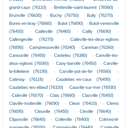
grand-caux (76110)
Bretteville-saint-laurent (76560)
-
-
Brunville (76630)
Buchy (76750)
Bully (76270)
-
-
-
Bures-en-bray (76660)
Butot (76890)
Butot-venesville
-
-
(76450)
Cailleville (76460)
Cailly (76690)
-
-
-
Callengeville (76270)
Calleville-les-deux-eglises
-
(76890)
Campneuseville (76340)
Canehan (76260)
-
-
-
Canouville (76450)
Canteleu (76380)
Canville-les-
-
-
deux-eglises (76560)
Cany-barville (76450)
Carville-
-
-
la-folletiere (76190)
Carville-pot-de-fer (76560)
-
-
Catenay (76116)
Caudebec-en-caux (76490)
-
-
Caudebec-les-elbeuf (76320)
Cauville-sur-mer (76930)
-
Cideville (76570)
Clais (76660)
Clasville (76450)
-
-
-
-
Claville-motteville (76690)
Cleon (76410)
Cleres
-
-
(76690)
Cleuville (76450)
Cleville (76640)
-
-
-
Cliponville (76640)
Colleville (76400)
Colmesnil-
-
-
manneville (76550)
Compainville (76440)
Conteville
-
-