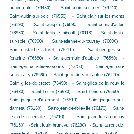
aubin-routot (76430)
Saint-aubin-sur-mer (76740)
-
-
Saint-aubin-sur-scie (76550)
Saint-clair-sur-les-monts
-
(76190)
Saint-crespin (76590)
Saint-denis-d'aclon
-
-
(76860)
Saint-denis-le-thiboult (76116)
Saint-denis-
-
-
sur-scie (76890)
Saint-etienne-du-rouvray (76800)
-
-
Saint-eustache-la-foret (76210)
Saint-georges-sur-
-
fontaine (76690)
Saint-germain-d'etables (76590)
-
-
Saint-germain-des-essourts (76750)
Saint-germain-
-
sous-cailly (76690)
Saint-germain-sur-eaulne (76270)
-
-
Saint-gilles-de-cretot (76490)
Saint-gilles-de-la-neuville
-
(76430)
Saint-hellier (76680)
Saint-honore (76590)
-
-
-
Saint-jacques-d'aliermont (76510)
Saint-jacques-sur-
-
darnetal (76160)
Saint-jean-de-folleville (76170)
Saint-
-
-
jean-de-la-neuville (76210)
Saint-jean-du-cardonnay
-
(76150)
Saint-jouin-bruneval (76280)
Saint-laurent-de-
-
-
brevedent (76700)
Saint-laurent-en-caux (76560)
-
-