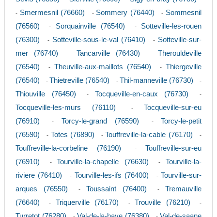
Smermesnil (76660)
Sommery (76440)
Sommesnil
-
-
-
(76560)
Sorquainville (76540)
Sotteville-les-rouen
-
-
(76300)
Sotteville-sous-le-val (76410)
Sotteville-sur-
-
-
mer (76740)
Tancarville (76430)
Therouldeville
-
-
(76540)
Theuville-aux-maillots (76540)
Thiergeville
-
-
(76540)
Thietreville (76540)
Thil-manneville (76730)
-
-
-
Thiouville (76450)
Tocqueville-en-caux (76730)
-
-
Tocqueville-les-murs (76110)
Tocqueville-sur-eu
-
(76910)
Torcy-le-grand (76590)
Torcy-le-petit
-
-
(76590)
Totes (76890)
Touffreville-la-cable (76170)
-
-
-
Touffreville-la-corbeline (76190)
Touffreville-sur-eu
-
(76910)
Tourville-la-chapelle (76630)
Tourville-la-
-
-
riviere (76410)
Tourville-les-ifs (76400)
Tourville-sur-
-
-
arques (76550)
Toussaint (76400)
Tremauville
-
-
(76640)
Triquerville (76170)
Trouville (76210)
-
-
-
Turretot (76280)
Val-de-la-haye (76380)
Val-de-saane
-
-