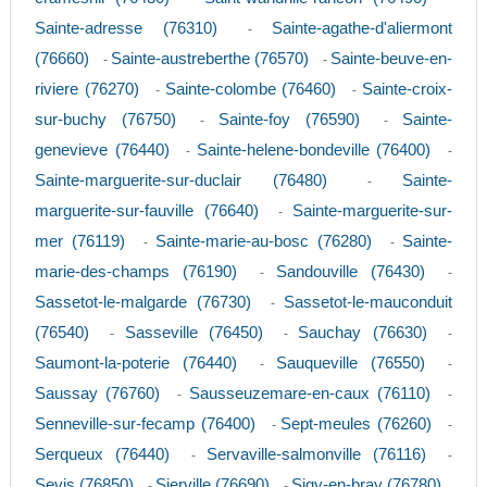
Sainte-adresse (76310)
Sainte-agathe-d'aliermont
-
(76660)
Sainte-austreberthe (76570)
Sainte-beuve-en-
-
-
riviere (76270)
Sainte-colombe (76460)
Sainte-croix-
-
-
sur-buchy (76750)
Sainte-foy (76590)
Sainte-
-
-
genevieve (76440)
Sainte-helene-bondeville (76400)
-
-
Sainte-marguerite-sur-duclair (76480)
Sainte-
-
marguerite-sur-fauville (76640)
Sainte-marguerite-sur-
-
mer (76119)
Sainte-marie-au-bosc (76280)
Sainte-
-
-
marie-des-champs (76190)
Sandouville (76430)
-
-
Sassetot-le-malgarde (76730)
Sassetot-le-mauconduit
-
(76540)
Sasseville (76450)
Sauchay (76630)
-
-
-
Saumont-la-poterie (76440)
Sauqueville (76550)
-
-
Saussay (76760)
Sausseuzemare-en-caux (76110)
-
-
Senneville-sur-fecamp (76400)
Sept-meules (76260)
-
-
Serqueux (76440)
Servaville-salmonville (76116)
-
-
Sevis (76850)
Sierville (76690)
Sigy-en-bray (76780)
-
-