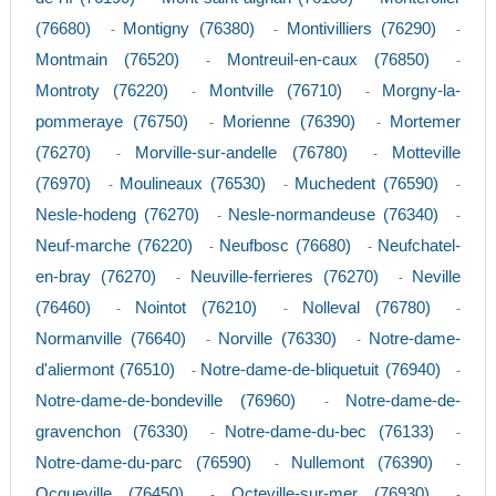
(76680)
Montigny (76380)
Montivilliers (76290)
-
-
-
Montmain (76520)
Montreuil-en-caux (76850)
-
-
Montroty (76220)
Montville (76710)
Morgny-la-
-
-
pommeraye (76750)
Morienne (76390)
Mortemer
-
-
(76270)
Morville-sur-andelle (76780)
Motteville
-
-
(76970)
Moulineaux (76530)
Muchedent (76590)
-
-
-
Nesle-hodeng (76270)
Nesle-normandeuse (76340)
-
-
Neuf-marche (76220)
Neufbosc (76680)
Neufchatel-
-
-
en-bray (76270)
Neuville-ferrieres (76270)
Neville
-
-
(76460)
Nointot (76210)
Nolleval (76780)
-
-
-
Normanville (76640)
Norville (76330)
Notre-dame-
-
-
d'aliermont (76510)
Notre-dame-de-bliquetuit (76940)
-
-
Notre-dame-de-bondeville (76960)
Notre-dame-de-
-
gravenchon (76330)
Notre-dame-du-bec (76133)
-
-
Notre-dame-du-parc (76590)
Nullemont (76390)
-
-
Ocqueville (76450)
Octeville-sur-mer (76930)
-
-