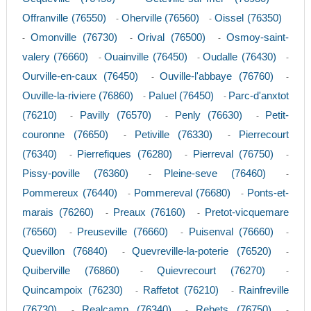
Offranville (76550)
Oherville (76560)
Oissel (76350)
-
-
Omonville (76730)
Orival (76500)
Osmoy-saint-
-
-
-
valery (76660)
Ouainville (76450)
Oudalle (76430)
-
-
-
Ourville-en-caux (76450)
Ouville-l'abbaye (76760)
-
-
Ouville-la-riviere (76860)
Paluel (76450)
Parc-d'anxtot
-
-
(76210)
Pavilly (76570)
Penly (76630)
Petit-
-
-
-
couronne (76650)
Petiville (76330)
Pierrecourt
-
-
(76340)
Pierrefiques (76280)
Pierreval (76750)
-
-
-
Pissy-poville (76360)
Pleine-seve (76460)
-
-
Pommereux (76440)
Pommereval (76680)
Ponts-et-
-
-
marais (76260)
Preaux (76160)
Pretot-vicquemare
-
-
(76560)
Preuseville (76660)
Puisenval (76660)
-
-
-
Quevillon (76840)
Quevreville-la-poterie (76520)
-
-
Quiberville (76860)
Quievrecourt (76270)
-
-
Quincampoix (76230)
Raffetot (76210)
Rainfreville
-
-
(76730)
Realcamp (76340)
Rebets (76750)
-
-
-