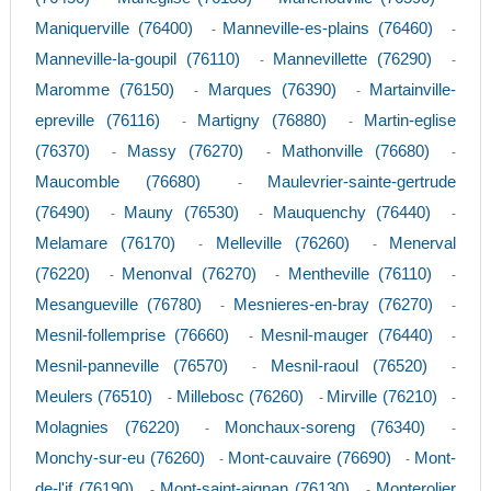
Maniquerville (76400)
Manneville-es-plains (76460)
-
-
Manneville-la-goupil (76110)
Mannevillette (76290)
-
-
Maromme (76150)
Marques (76390)
Martainville-
-
-
epreville (76116)
Martigny (76880)
Martin-eglise
-
-
(76370)
Massy (76270)
Mathonville (76680)
-
-
-
Maucomble (76680)
Maulevrier-sainte-gertrude
-
(76490)
Mauny (76530)
Mauquenchy (76440)
-
-
-
Melamare (76170)
Melleville (76260)
Menerval
-
-
(76220)
Menonval (76270)
Mentheville (76110)
-
-
-
Mesangueville (76780)
Mesnieres-en-bray (76270)
-
-
Mesnil-follemprise (76660)
Mesnil-mauger (76440)
-
-
Mesnil-panneville (76570)
Mesnil-raoul (76520)
-
-
Meulers (76510)
Millebosc (76260)
Mirville (76210)
-
-
-
Molagnies (76220)
Monchaux-soreng (76340)
-
-
Monchy-sur-eu (76260)
Mont-cauvaire (76690)
Mont-
-
-
de-l'if (76190)
Mont-saint-aignan (76130)
Monterolier
-
-