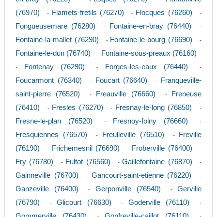
(76970)
Flamets-fretils (76270)
Flocques (76260)
-
-
-
Fongueusemare (76280)
Fontaine-en-bray (76440)
-
-
Fontaine-la-mallet (76290)
Fontaine-le-bourg (76690)
-
-
Fontaine-le-dun (76740)
Fontaine-sous-preaux (76160)
-
Fontenay (76290)
Forges-les-eaux (76440)
-
-
-
Foucarmont (76340)
Foucart (76640)
Franqueville-
-
-
saint-pierre (76520)
Freauville (76660)
Freneuse
-
-
(76410)
Fresles (76270)
Fresnay-le-long (76850)
-
-
-
Fresne-le-plan (76520)
Fresnoy-folny (76660)
-
-
Fresquiennes (76570)
Freulleville (76510)
Freville
-
-
(76190)
Frichemesnil (76690)
Froberville (76400)
-
-
-
Fry (76780)
Fultot (76560)
Gaillefontaine (76870)
-
-
-
Gainneville (76700)
Gancourt-saint-etienne (76220)
-
-
Ganzeville (76400)
Gerponville (76540)
Gerville
-
-
(76790)
Glicourt (76630)
Goderville (76110)
-
-
-
Gommerville (76430)
Gonfreville-caillot (76110)
-
-