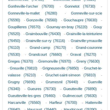
Gonfreville-l'orcher (76700)
Gonnetot (76730)
-
-
Gonneville-la-mallet (76280)
Gonneville-sur-scie
-
(76590)
Gonzeville (76560)
Gouchaupre (76630)
-
-
-
Goupillieres (76570)
Gournay-en-bray (76220)
Gouy
-
-
(76520)
Graimbouville (76430)
Grainville-la-teinturiere
-
-
(76450)
Grainville-sur-ry (76116)
Grainville-ymauville
-
-
(76110)
Grand-camp (76170)
Grand-couronne
-
-
(76530)
Grandcourt (76660)
Graval (76270)
-
-
-
Greges (76370)
Gremonville (76970)
Greny (76630)
-
-
Greuville (76810)
Grigneuseville (76850)
Gruchet-le-
-
-
-
valasse (76210)
Gruchet-saint-simeon (76810)
-
-
Grugny (76690)
Grumesnil (76440)
Guerville
-
-
(76340)
Gueures (76730)
Gueutteville (76890)
-
-
-
Gueutteville-les-gres (76460)
Guilmecourt (76630)
-
-
Harcanville (76560)
Harfleur (76700)
Hattenville
-
-
(76640)
Haucourt (76440)
Haudricourt (76390)
-
-
-