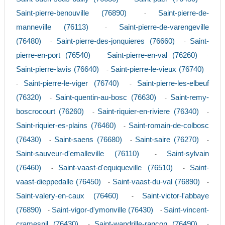
Saint-pierre-benouville (76890)
Saint-pierre-de-
-
manneville (76113)
Saint-pierre-de-varengeville
-
(76480)
Saint-pierre-des-jonquieres (76660)
Saint-
-
-
pierre-en-port (76540)
Saint-pierre-en-val (76260)
-
-
Saint-pierre-lavis (76640)
Saint-pierre-le-vieux (76740)
-
Saint-pierre-le-viger (76740)
Saint-pierre-les-elbeuf
-
-
(76320)
Saint-quentin-au-bosc (76630)
Saint-remy-
-
-
boscrocourt (76260)
Saint-riquier-en-riviere (76340)
-
-
Saint-riquier-es-plains (76460)
Saint-romain-de-colbosc
-
(76430)
Saint-saens (76680)
Saint-saire (76270)
-
-
-
Saint-sauveur-d'emalleville (76110)
Saint-sylvain
-
(76460)
Saint-vaast-d'equiqueville (76510)
Saint-
-
-
vaast-dieppedalle (76450)
Saint-vaast-du-val (76890)
-
-
Saint-valery-en-caux (76460)
Saint-victor-l'abbaye
-
(76890)
Saint-vigor-d'ymonville (76430)
Saint-vincent-
-
-
cramesnil (76430)
Saint-wandrille-rancon (76490)
-
-