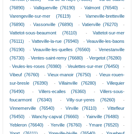
(76890)
Valliquerville (76190)
Valmont (76540)
-
-
-
Varengeville-sur-mer (76119)
Varneville-bretteville
-
(76890)
Vassonville (76890)
Vatierville (76270)
-
-
-
Vattetot-sous-beaumont (76110)
Vattetot-sur-mer
-
(76111)
Vatteville-la-rue (76940)
Veauville-les-baons
-
-
(76190)
Veauville-les-quelles (76560)
Venestanville
-
-
(76730)
Ventes-saint-remy (76680)
Vergetot (76280)
-
-
Veules-les-roses (76980)
Veulettes-sur-mer (76450)
-
-
-
Vibeuf (76760)
Vieux-manoir (76750)
Vieux-rouen-
-
-
sur-bresle (76390)
Villainville (76280)
Villequier
-
-
(76490)
Villers-ecalles (76360)
Villers-sous-
-
-
foucarmont (76340)
Villy-sur-yeres (76260)
-
-
Vinnemerville (76540)
Virville (76110)
Vittefleur
-
-
(76450)
Wanchy-capval (76660)
Yainville (76480)
-
-
-
Yebleron (76640)
Yerville (76760)
Ymare (76520)
-
-
-
Yport (76111)
Ypreville-biville (76540)
Yquebeuf
-
-