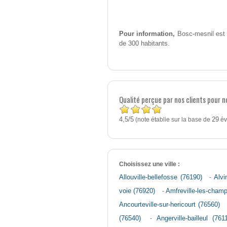
Pour information,
Bosc-mesnil est u
de 300 habitants.
Qualité perçue par nos clients pour 
4,5
5
/
(note établie sur la base de
29
év
Choisissez une ville :
Allouville-bellefosse (76190)
-
Alvi
voie (76920)
-
Amfreville-les-cham
Ancourteville-sur-hericourt (76560)
(76540)
-
Angerville-bailleul (761