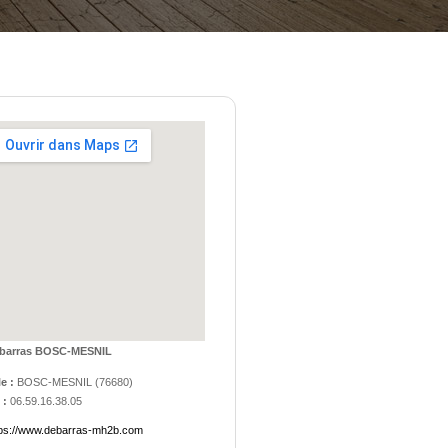
barras BOSC-MESNIL
le :
BOSC-MESNIL
(
76680
)
 :
06.59.16.38.05
tps://www.debarras-mh2b.com