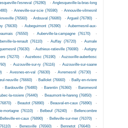
esqueville-l'esneval (76280)
-
Anglesqueville-la-bras-long
6480)
-
Anneville-sur-scie (76590)
-
Annouville-vilmesnil
Anveville (76560)
-
Ardouval (76680)
-
Argueil (76780)
-
ny (76630)
-
Aubeguimont (76390)
-
Aubermesnil-aux-
eaumais (76550)
-
Auberville-la-campagne (76170)
-
berville-la-renault (76110)
-
Auffay (76720)
-
Aumale
quemesnil (76630)
-
Authieux-ratieville (76690)
-
Autigny
iers (76270)
-
Auzebosc (76190)
-
Auzouville-auberbosc
760)
-
Auzouville-sur-ry (76116)
-
Auzouville-sur-saane
)
-
Avesnes-en-val (76630)
-
Avremesnil (76730)
-
leul-neuville (76660)
-
Baillolet (76660)
-
Bailly-en-riviere
-
Bardouville (76480)
-
Barentin (76360)
-
Baromesnil
bec-la-rosiere (76440)
-
Beaumont-le-hareng (76850)
-
(76870)
-
Beautot (76890)
-
Beauval-en-caux (76890)
-
e-mortagne (76110)
-
Belbeuf (76240)
-
Bellencombre
-
Belleville-en-caux (76890)
-
Belleville-sur-mer (76370)
-
(76110)
-
Benesville (76560)
-
Bennetot (76640)
-