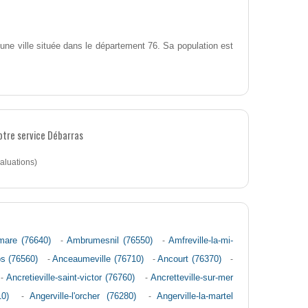
ne ville située dans le département 76. Sa population est
notre service Débarras
aluations)
mare (76640)
-
Ambrumesnil (76550)
-
Amfreville-la-mi-
ps (76560)
-
Anceaumeville (76710)
-
Ancourt (76370)
-
-
Ancretieville-saint-victor (76760)
-
Ancretteville-sur-mer
10)
-
Angerville-l'orcher (76280)
-
Angerville-la-martel