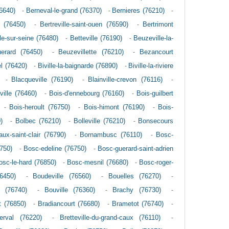
6640)
-
Berneval-le-grand (76370)
-
Bernieres (76210)
-
e (76450)
-
Bertreville-saint-ouen (76590)
-
Bertrimont
lle-sur-seine (76480)
-
Betteville (76190)
-
Beuzeville-la-
uerard (76450)
-
Beuzevillette (76210)
-
Bezancourt
el (76420)
-
Biville-la-baignarde (76890)
-
Biville-la-riviere
-
Blacqueville (76190)
-
Blainville-crevon (76116)
-
ville (76460)
-
Bois-d'ennebourg (76160)
-
Bois-guilbert
-
Bois-heroult (76750)
-
Bois-himont (76190)
-
Bois-
)
-
Bolbec (76210)
-
Bolleville (76210)
-
Bonsecours
ux-saint-clair (76790)
-
Bornambusc (76110)
-
Bosc-
750)
-
Bosc-edeline (76750)
-
Bosc-guerard-saint-adrien
osc-le-hard (76850)
-
Bosc-mesnil (76680)
-
Bosc-roger-
6450)
-
Boudeville (76560)
-
Bouelles (76270)
-
e (76740)
-
Bouville (76360)
-
Brachy (76730)
-
t (76850)
-
Bradiancourt (76680)
-
Brametot (76740)
-
erval (76220)
-
Bretteville-du-grand-caux (76110)
-