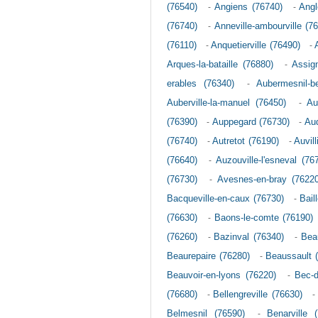
(76540)
-
Angiens (76740)
-
Angl
(76740)
-
Anneville-ambourville (7
(76110)
-
Anquetierville (76490)
-
Arques-la-bataille (76880)
-
Assig
erables (76340)
-
Aubermesnil-b
Auberville-la-manuel (76450)
-
Au
(76390)
-
Auppegard (76730)
-
Au
(76740)
-
Autretot (76190)
-
Auvill
(76640)
-
Auzouville-l'esneval (76
(76730)
-
Avesnes-en-bray (76220
Bacqueville-en-caux (76730)
-
Bail
(76630)
-
Baons-le-comte (76190)
(76260)
-
Bazinval (76340)
-
Beau
Beaurepaire (76280)
-
Beaussault 
Beauvoir-en-lyons (76220)
-
Bec-d
(76680)
-
Bellengreville (76630)
Belmesnil (76590)
-
Benarville 