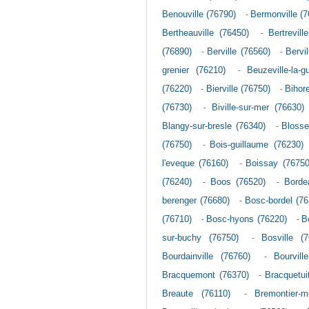
Benouville (76790)
-
Bermonville (7
Bertheauville (76450)
-
Bertrevill
(76890)
-
Berville (76560)
-
Bervi
grenier (76210)
-
Beuzeville-la-g
(76220)
-
Bierville (76750)
-
Bihor
(76730)
-
Biville-sur-mer (76630)
Blangy-sur-bresle (76340)
-
Blosse
(76750)
-
Bois-guillaume (76230)
l'eveque (76160)
-
Boissay (76750
(76240)
-
Boos (76520)
-
Bordea
berenger (76680)
-
Bosc-bordel (76
(76710)
-
Bosc-hyons (76220)
-
B
sur-buchy (76750)
-
Bosville (7
Bourdainville (76760)
-
Bourvill
Bracquemont (76370)
-
Bracquetui
Breaute (76110)
-
Bremontier-m