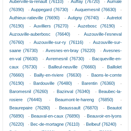
Auberville-la-renault (76110)
Auffay (76720)
Aumale
-
-
(76390)
Auppegard (76730)
Auquemesnil (76630)
-
-
-
Authieux-ratieville (76690)
Autigny (76740)
Autretot
-
-
(76190)
Auvilliers (76270)
Auzebosc (76190)
-
-
-
Auzouville-auberbosc (76640)
Auzouville-l'esneval
-
(76760)
Auzouville-sur-ry (76116)
Auzouville-sur-
-
-
saane (76730)
Avesnes-en-bray (76220)
Avesnes-
-
-
en-val (76630)
Avremesnil (76730)
Bacqueville-en-
-
-
caux (76730)
Bailleul-neuville (76660)
Baillolet
-
-
(76660)
Bailly-en-riviere (76630)
Baons-le-comte
-
-
(76190)
Bardouville (76480)
Barentin (76360)
-
-
-
Baromesnil (76260)
Bazinval (76340)
Beaubec-la-
-
-
rosiere (76440)
Beaumont-le-hareng (76850)
-
-
Beaurepaire (76280)
Beaussault (76870)
Beautot
-
-
(76890)
Beauval-en-caux (76890)
Beauvoir-en-lyons
-
-
(76220)
Bec-de-mortagne (76110)
Belbeuf (76240)
-
-
-