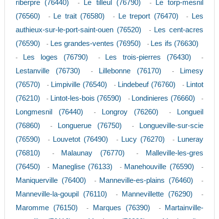
riberpre (76440)
Le tilleul (76790)
Le torp-mesnil
-
-
(76560)
Le trait (76580)
Le treport (76470)
Les
-
-
-
authieux-sur-le-port-saint-ouen (76520)
Les cent-acres
-
(76590)
Les grandes-ventes (76950)
Les ifs (76630)
-
-
Les loges (76790)
Les trois-pierres (76430)
-
-
-
Lestanville (76730)
Lillebonne (76170)
Limesy
-
-
(76570)
Limpiville (76540)
Lindebeuf (76760)
Lintot
-
-
-
(76210)
Lintot-les-bois (76590)
Londinieres (76660)
-
-
-
Longmesnil (76440)
Longroy (76260)
Longueil
-
-
(76860)
Longuerue (76750)
Longueville-sur-scie
-
-
(76590)
Louvetot (76490)
Lucy (76270)
Luneray
-
-
-
(76810)
Malaunay (76770)
Malleville-les-gres
-
-
(76450)
Maneglise (76133)
Manehouville (76590)
-
-
-
Maniquerville (76400)
Manneville-es-plains (76460)
-
-
Manneville-la-goupil (76110)
Mannevillette (76290)
-
-
Maromme (76150)
Marques (76390)
Martainville-
-
-