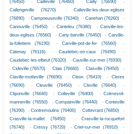
(76450)
Cailleville (76460)
Cailly (76690)
-
-
-
Callengeville (76270)
Calleville-les-deux-eglises
-
(76890)
Campneuseville (76340)
Canehan (76260)
-
-
-
Canouville (76450)
Canteleu (76380)
Canville-les-
-
-
deux-eglises (76560)
Cany-barville (76450)
Carville-
-
-
la-folletiere (76190)
Carville-pot-de-fer (76560)
-
-
Catenay (76116)
Caudebec-en-caux (76490)
-
-
Caudebec-les-elbeuf (76320)
Cauville-sur-mer (76930)
-
Cideville (76570)
Clais (76660)
Clasville (76450)
-
-
-
-
Claville-motteville (76690)
Cleon (76410)
Cleres
-
-
(76690)
Cleuville (76450)
Cleville (76640)
-
-
-
Cliponville (76640)
Colleville (76400)
Colmesnil-
-
-
manneville (76550)
Compainville (76440)
Conteville
-
-
(76390)
Contremoulins (76400)
Cottevrard (76850)
-
-
-
Crasville-la-mallet (76450)
Crasville-la-rocquefort
-
(76740)
Cressy (76720)
Criel-sur-mer (76910)
-
-
-