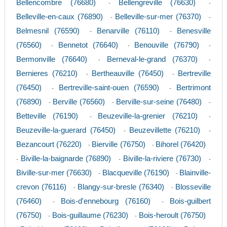
Bellencombre (76680)
Bellengreville (76630)
-
-
Belleville-en-caux (76890)
Belleville-sur-mer (76370)
-
-
Belmesnil (76590)
Benarville (76110)
Benesville
-
-
(76560)
Bennetot (76640)
Benouville (76790)
-
-
-
Bermonville (76640)
Berneval-le-grand (76370)
-
-
Bernieres (76210)
Bertheauville (76450)
Bertreville
-
-
(76450)
Bertreville-saint-ouen (76590)
Bertrimont
-
-
(76890)
Berville (76560)
Berville-sur-seine (76480)
-
-
-
Betteville (76190)
Beuzeville-la-grenier (76210)
-
-
Beuzeville-la-guerard (76450)
Beuzevillette (76210)
-
-
Bezancourt (76220)
Bierville (76750)
Bihorel (76420)
-
-
Biville-la-baignarde (76890)
Biville-la-riviere (76730)
-
-
-
Biville-sur-mer (76630)
Blacqueville (76190)
Blainville-
-
-
crevon (76116)
Blangy-sur-bresle (76340)
Blosseville
-
-
(76460)
Bois-d'ennebourg (76160)
Bois-guilbert
-
-
(76750)
Bois-guillaume (76230)
Bois-heroult (76750)
-
-