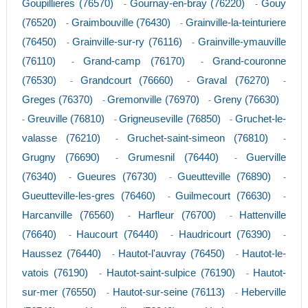
Goupillieres (76570)
Gournay-en-bray (76220)
Gouy
-
-
(76520)
Graimbouville (76430)
Grainville-la-teinturiere
-
-
(76450)
Grainville-sur-ry (76116)
Grainville-ymauville
-
-
(76110)
Grand-camp (76170)
Grand-couronne
-
-
(76530)
Grandcourt (76660)
Graval (76270)
-
-
-
Greges (76370)
Gremonville (76970)
Greny (76630)
-
-
Greuville (76810)
Grigneuseville (76850)
Gruchet-le-
-
-
-
valasse (76210)
Gruchet-saint-simeon (76810)
-
-
Grugny (76690)
Grumesnil (76440)
Guerville
-
-
(76340)
Gueures (76730)
Gueutteville (76890)
-
-
-
Gueutteville-les-gres (76460)
Guilmecourt (76630)
-
-
Harcanville (76560)
Harfleur (76700)
Hattenville
-
-
(76640)
Haucourt (76440)
Haudricourt (76390)
-
-
-
Haussez (76440)
Hautot-l'auvray (76450)
Hautot-le-
-
-
vatois (76190)
Hautot-saint-sulpice (76190)
Hautot-
-
-
sur-mer (76550)
Hautot-sur-seine (76113)
Heberville
-
-