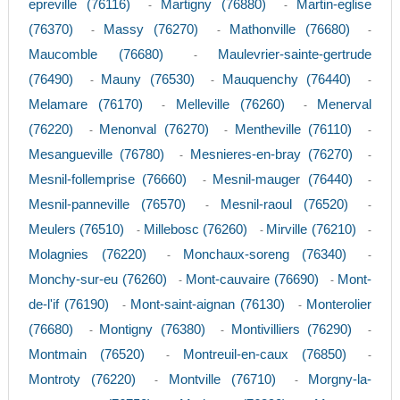
epreville (76116)
Martigny (76880)
Martin-eglise
-
-
(76370)
Massy (76270)
Mathonville (76680)
-
-
-
Maucomble (76680)
Maulevrier-sainte-gertrude
-
(76490)
Mauny (76530)
Mauquenchy (76440)
-
-
-
Melamare (76170)
Melleville (76260)
Menerval
-
-
(76220)
Menonval (76270)
Mentheville (76110)
-
-
-
Mesangueville (76780)
Mesnieres-en-bray (76270)
-
-
Mesnil-follemprise (76660)
Mesnil-mauger (76440)
-
-
Mesnil-panneville (76570)
Mesnil-raoul (76520)
-
-
Meulers (76510)
Millebosc (76260)
Mirville (76210)
-
-
-
Molagnies (76220)
Monchaux-soreng (76340)
-
-
Monchy-sur-eu (76260)
Mont-cauvaire (76690)
Mont-
-
-
de-l'if (76190)
Mont-saint-aignan (76130)
Monterolier
-
-
(76680)
Montigny (76380)
Montivilliers (76290)
-
-
-
Montmain (76520)
Montreuil-en-caux (76850)
-
-
Montroty (76220)
Montville (76710)
Morgny-la-
-
-