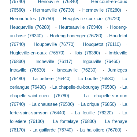
(76740)
Henouville (76840)
Hericourt-en-caux
-
-
(76560)
Hermanville (76730)
Hermeville (76280)
-
-
-
Heronchelles (76750)
Heugleville-sur-scie (76720)
-
-
Heuqueville (76280)
Heurteauville (76940)
Hodeng-
-
-
au-bosc (76340)
Hodeng-hodenger (76780)
Houdetot
-
-
(76740)
Houppeville (76770)
Houquetot (76110)
-
-
-
Hugleville-en-caux (76570)
Illois (76390)
Imbleville
-
-
(76890)
Incheville (76117)
Ingouville (76460)
-
-
-
Intraville (76630)
Isneauville (76230)
Jumieges
-
-
(76480)
La belliere (76440)
La bouille (76530)
La
-
-
-
cerlangue (76430)
La chapelle-du-bourgay (76590)
La
-
-
chapelle-saint-ouen (76780)
La chapelle-sur-dun
-
(76740)
La chaussee (76590)
La crique (76850)
La
-
-
-
ferte-saint-samson (76440)
La feuillie (76220)
La
-
-
folletiere (76190)
La fontelaye (76890)
La frenaye
-
-
(76170)
La gaillarde (76740)
La hallotiere (76780)
-
-
-