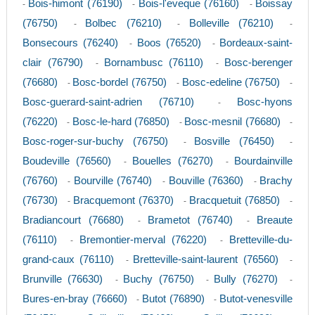
Bois-himont (76190)
Bois-l'eveque (76160)
Boissay
-
-
-
(76750)
Bolbec (76210)
Bolleville (76210)
-
-
-
Bonsecours (76240)
Boos (76520)
Bordeaux-saint-
-
-
clair (76790)
Bornambusc (76110)
Bosc-berenger
-
-
(76680)
Bosc-bordel (76750)
Bosc-edeline (76750)
-
-
-
Bosc-guerard-saint-adrien (76710)
Bosc-hyons
-
(76220)
Bosc-le-hard (76850)
Bosc-mesnil (76680)
-
-
-
Bosc-roger-sur-buchy (76750)
Bosville (76450)
-
-
Boudeville (76560)
Bouelles (76270)
Bourdainville
-
-
(76760)
Bourville (76740)
Bouville (76360)
Brachy
-
-
-
(76730)
Bracquemont (76370)
Bracquetuit (76850)
-
-
-
Bradiancourt (76680)
Brametot (76740)
Breaute
-
-
(76110)
Bremontier-merval (76220)
Bretteville-du-
-
-
grand-caux (76110)
Bretteville-saint-laurent (76560)
-
-
Brunville (76630)
Buchy (76750)
Bully (76270)
-
-
-
Bures-en-bray (76660)
Butot (76890)
Butot-venesville
-
-