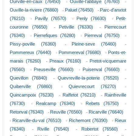
Ourville-en-caux (76450)
Ouville-l'abbaye (76760)
-
-
Ouville-la-riviere (76860)
Paluel (76450)
Parc-d'anxtot
-
-
(76210)
Pavilly (76570)
Penly (76630)
Petit-
-
-
-
couronne (76650)
Petiville (76330)
Pierrecourt
-
-
(76340)
Pierrefiques (76280)
Pierreval (76750)
-
-
-
Pissy-poville (76360)
Pleine-seve (76460)
-
-
Pommereux (76440)
Pommereval (76680)
Ponts-et-
-
-
marais (76260)
Preaux (76160)
Pretot-vicquemare
-
-
(76560)
Preuseville (76660)
Puisenval (76660)
-
-
-
Quevillon (76840)
Quevreville-la-poterie (76520)
-
-
Quiberville (76860)
Quievrecourt (76270)
-
-
Quincampoix (76230)
Raffetot (76210)
Rainfreville
-
-
(76730)
Realcamp (76340)
Rebets (76750)
-
-
-
Retonval (76340)
Reuville (76560)
Ricarville (76640)
-
-
Ricarville-du-val (76510)
Richemont (76390)
Rieux
-
-
-
(76340)
Riville (76540)
Robertot (76560)
-
-
-