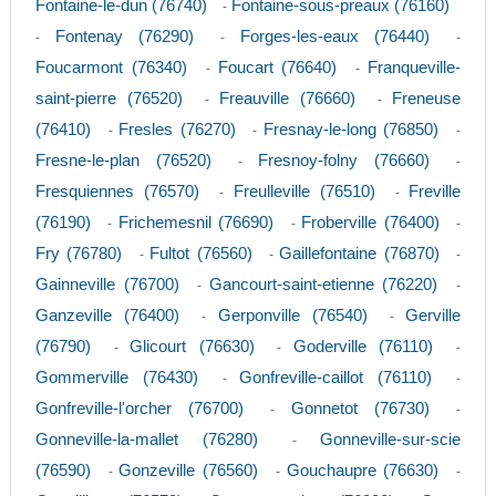
Fontaine-le-dun (76740)
Fontaine-sous-preaux (76160)
-
Fontenay (76290)
Forges-les-eaux (76440)
-
-
-
Foucarmont (76340)
Foucart (76640)
Franqueville-
-
-
saint-pierre (76520)
Freauville (76660)
Freneuse
-
-
(76410)
Fresles (76270)
Fresnay-le-long (76850)
-
-
-
Fresne-le-plan (76520)
Fresnoy-folny (76660)
-
-
Fresquiennes (76570)
Freulleville (76510)
Freville
-
-
(76190)
Frichemesnil (76690)
Froberville (76400)
-
-
-
Fry (76780)
Fultot (76560)
Gaillefontaine (76870)
-
-
-
Gainneville (76700)
Gancourt-saint-etienne (76220)
-
-
Ganzeville (76400)
Gerponville (76540)
Gerville
-
-
(76790)
Glicourt (76630)
Goderville (76110)
-
-
-
Gommerville (76430)
Gonfreville-caillot (76110)
-
-
Gonfreville-l'orcher (76700)
Gonnetot (76730)
-
-
Gonneville-la-mallet (76280)
Gonneville-sur-scie
-
(76590)
Gonzeville (76560)
Gouchaupre (76630)
-
-
-