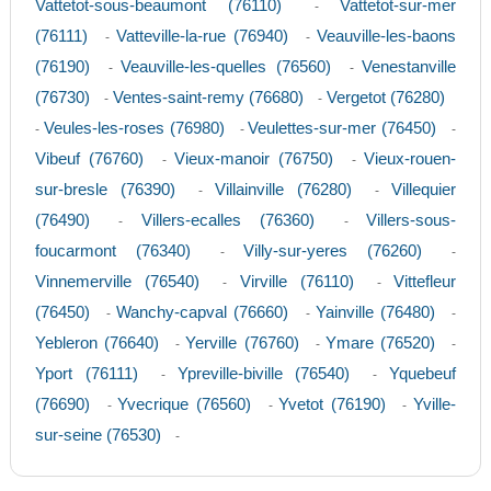
Vattetot-sous-beaumont (76110)
Vattetot-sur-mer
-
(76111)
Vatteville-la-rue (76940)
Veauville-les-baons
-
-
(76190)
Veauville-les-quelles (76560)
Venestanville
-
-
(76730)
Ventes-saint-remy (76680)
Vergetot (76280)
-
-
Veules-les-roses (76980)
Veulettes-sur-mer (76450)
-
-
-
Vibeuf (76760)
Vieux-manoir (76750)
Vieux-rouen-
-
-
sur-bresle (76390)
Villainville (76280)
Villequier
-
-
(76490)
Villers-ecalles (76360)
Villers-sous-
-
-
foucarmont (76340)
Villy-sur-yeres (76260)
-
-
Vinnemerville (76540)
Virville (76110)
Vittefleur
-
-
(76450)
Wanchy-capval (76660)
Yainville (76480)
-
-
-
Yebleron (76640)
Yerville (76760)
Ymare (76520)
-
-
-
Yport (76111)
Ypreville-biville (76540)
Yquebeuf
-
-
(76690)
Yvecrique (76560)
Yvetot (76190)
Yville-
-
-
-
sur-seine (76530)
-