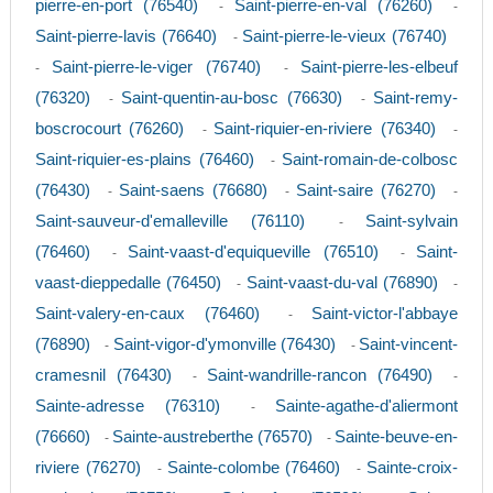
pierre-en-port (76540)
Saint-pierre-en-val (76260)
-
-
Saint-pierre-lavis (76640)
Saint-pierre-le-vieux (76740)
-
Saint-pierre-le-viger (76740)
Saint-pierre-les-elbeuf
-
-
(76320)
Saint-quentin-au-bosc (76630)
Saint-remy-
-
-
boscrocourt (76260)
Saint-riquier-en-riviere (76340)
-
-
Saint-riquier-es-plains (76460)
Saint-romain-de-colbosc
-
(76430)
Saint-saens (76680)
Saint-saire (76270)
-
-
-
Saint-sauveur-d'emalleville (76110)
Saint-sylvain
-
(76460)
Saint-vaast-d'equiqueville (76510)
Saint-
-
-
vaast-dieppedalle (76450)
Saint-vaast-du-val (76890)
-
-
Saint-valery-en-caux (76460)
Saint-victor-l'abbaye
-
(76890)
Saint-vigor-d'ymonville (76430)
Saint-vincent-
-
-
cramesnil (76430)
Saint-wandrille-rancon (76490)
-
-
Sainte-adresse (76310)
Sainte-agathe-d'aliermont
-
(76660)
Sainte-austreberthe (76570)
Sainte-beuve-en-
-
-
riviere (76270)
Sainte-colombe (76460)
Sainte-croix-
-
-