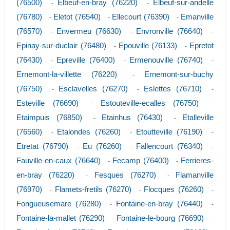
(76500)
Elbeuf-en-bray (76220)
Elbeuf-sur-andelle
-
-
(76780)
Eletot (76540)
Ellecourt (76390)
Emanville
-
-
-
(76570)
Envermeu (76630)
Envronville (76640)
-
-
-
Epinay-sur-duclair (76480)
Epouville (76133)
Epretot
-
-
(76430)
Epreville (76400)
Ermenouville (76740)
-
-
-
Ernemont-la-villette (76220)
Ernemont-sur-buchy
-
(76750)
Esclavelles (76270)
Eslettes (76710)
-
-
-
Esteville (76690)
Estouteville-ecalles (76750)
-
-
Etaimpuis (76850)
Etainhus (76430)
Etalleville
-
-
(76560)
Etalondes (76260)
Etoutteville (76190)
-
-
-
Etretat (76790)
Eu (76260)
Fallencourt (76340)
-
-
-
Fauville-en-caux (76640)
Fecamp (76400)
Ferrieres-
-
-
en-bray (76220)
Fesques (76270)
Flamanville
-
-
(76970)
Flamets-fretils (76270)
Flocques (76260)
-
-
-
Fongueusemare (76280)
Fontaine-en-bray (76440)
-
-
Fontaine-la-mallet (76290)
Fontaine-le-bourg (76690)
-
-