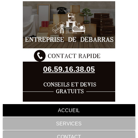
06.59.16.38.05
ACCUEIL
SERVICES
CONTACT