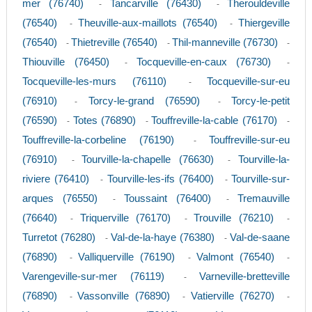
mer (76740)
Tancarville (76430)
Therouldeville
-
-
(76540)
Theuville-aux-maillots (76540)
Thiergeville
-
-
(76540)
Thietreville (76540)
Thil-manneville (76730)
-
-
-
Thiouville (76450)
Tocqueville-en-caux (76730)
-
-
Tocqueville-les-murs (76110)
Tocqueville-sur-eu
-
(76910)
Torcy-le-grand (76590)
Torcy-le-petit
-
-
(76590)
Totes (76890)
Touffreville-la-cable (76170)
-
-
-
Touffreville-la-corbeline (76190)
Touffreville-sur-eu
-
(76910)
Tourville-la-chapelle (76630)
Tourville-la-
-
-
riviere (76410)
Tourville-les-ifs (76400)
Tourville-sur-
-
-
arques (76550)
Toussaint (76400)
Tremauville
-
-
(76640)
Triquerville (76170)
Trouville (76210)
-
-
-
Turretot (76280)
Val-de-la-haye (76380)
Val-de-saane
-
-
(76890)
Valliquerville (76190)
Valmont (76540)
-
-
-
Varengeville-sur-mer (76119)
Varneville-bretteville
-
(76890)
Vassonville (76890)
Vatierville (76270)
-
-
-