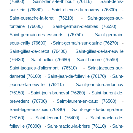
(76860)
Saint-denis-le-thiboult (76116)
Saint-denis-
-
-
sur-scie (76890)
Saint-etienne-du-rouvray (76800)
-
-
Saint-eustache-la-foret (76210)
Saint-georges-sur-
-
fontaine (76690)
Saint-germain-d'etables (76590)
-
-
Saint-germain-des-essourts (76750)
Saint-germain-
-
sous-cailly (76690)
Saint-germain-sur-eaulne (76270)
-
-
Saint-gilles-de-cretot (76490)
Saint-gilles-de-la-neuville
-
(76430)
Saint-hellier (76680)
Saint-honore (76590)
-
-
-
Saint-jacques-d'aliermont (76510)
Saint-jacques-sur-
-
darnetal (76160)
Saint-jean-de-folleville (76170)
Saint-
-
-
jean-de-la-neuville (76210)
Saint-jean-du-cardonnay
-
(76150)
Saint-jouin-bruneval (76280)
Saint-laurent-de-
-
-
brevedent (76700)
Saint-laurent-en-caux (76560)
-
-
Saint-leger-aux-bois (76340)
Saint-leger-du-bourg-denis
-
(76160)
Saint-leonard (76400)
Saint-maclou-de-
-
-
folleville (76890)
Saint-maclou-la-briere (76110)
Saint-
-
-