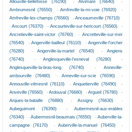
Allouville-bellefosse (76190)
Alvimare (76640)
-
-
Ambrumesnil (76550)
Amfreville-la-mi-voie (76920)
-
-
Amfreville-les-champs (76560)
Anceaumeville (76710)
-
Ancourt (76370)
Ancourteville-sur-hericourt (76560)
-
-
-
Ancretieville-saint-victor (76760)
Ancretteville-sur-mer
-
(76540)
Angerville-bailleul (76110)
Angerville-l'orcher
-
-
(76280)
Angerville-la-martel (76540)
Angiens
-
-
(76740)
Anglesqueville-l'esneval (76280)
-
-
Anglesqueville-la-bras-long (76740)
Anneville-
-
ambourville (76480)
Anneville-sur-scie (76590)
-
-
Annouville-vilmesnil (76110)
Anquetierville (76490)
-
-
Anveville (76560)
Ardouval (76680)
Argueil (76780)
-
-
-
Arques-la-bataille (76880)
Assigny (76630)
-
-
Aubeguimont (76390)
Aubermesnil-aux-erables
-
(76340)
Aubermesnil-beaumais (76550)
Auberville-la-
-
-
campagne (76170)
Auberville-la-manuel (76450)
-
-