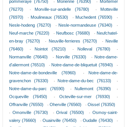
pommeraye (76750)
Morienne (76390)
Mortemer
-
-
(76270)
Morville-sur-andelle (76780)
Motteville
-
-
(76970)
Moulineaux (76530)
Muchedent (76590)
-
-
-
Nesle-hodeng (76270)
Nesle-normandeuse (76340)
-
-
Neuf-marche (76220)
Neufbosc (76680)
Neufchatel-
-
-
en-bray (76270)
Neuville-ferrieres (76270)
Neville
-
-
(76460)
Nointot (76210)
Nolleval (76780)
-
-
-
Normanville (76640)
Norville (76330)
Notre-dame-
-
-
d'aliermont (76510)
Notre-dame-de-bliquetuit (76940)
-
-
Notre-dame-de-bondeville (76960)
Notre-dame-de-
-
gravenchon (76330)
Notre-dame-du-bec (76133)
-
-
Notre-dame-du-parc (76590)
Nullemont (76390)
-
-
Ocqueville (76450)
Octeville-sur-mer (76930)
-
-
Offranville (76550)
Oherville (76560)
Oissel (76350)
-
-
Omonville (76730)
Orival (76500)
Osmoy-saint-
-
-
-
valery (76660)
Ouainville (76450)
Oudalle (76430)
-
-
-