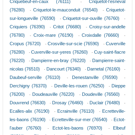
Criquebeuf-en-caux (76111)
Criquetot-l'esneval
-
(76280)
Criquetot-le-mauconduit (76540)
Criquetot-
-
-
sur-longueville (76590)
Criquetot-sur-ouville (76760)
-
-
Criquiers (76390)
Critot (76680)
Croisy-sur-andelle
-
-
(76780)
Croix-mare (76190)
Croixdalle (76660)
-
-
-
Cropus (76720)
Crosville-sur-scie (76590)
Cuverville
-
-
(76280)
Cuverville-sur-yeres (76260)
Cuy-saint-fiacre
-
-
(76220)
Dampierre-en-bray (76220)
Dampierre-saint-
-
-
nicolas (76510)
Dancourt (76340)
Darnetal (76160)
-
-
-
Daubeuf-serville (76110)
Denestanville (76590)
-
-
Derchigny (76370)
Deville-les-rouen (76250)
Dieppe
-
-
(76200)
Doudeauville (76220)
Doudeville (76560)
-
-
-
Douvrend (76630)
Drosay (76460)
Duclair (76480)
-
-
-
Ecalles-alix (76190)
Ecrainville (76110)
Ecretteville-
-
-
les-baons (76190)
Ecretteville-sur-mer (76540)
Ectot-
-
-
l'auber (76760)
Ectot-les-baons (76970)
Elbeuf
-
-