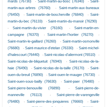
mards (76730)
Saint-martin-au-bosc (76340)
Saint-
-
-
martin-aux-arbres (76760)
Saint-martin-aux-buneaux
-
(76450)
Saint-martin-de-boscherville (76840)
Saint-
-
-
martin-du-bec (76133)
Saint-martin-du-manoir (76290)
-
Saint-martin-du-vivier (76160)
Saint-martin-en-
-
-
campagne (76370)
Saint-martin-l'hortier (76270)
-
-
Saint-martin-le-gaillard (76260)
Saint-martin-osmonville
-
(76680)
Saint-maurice-d'etelan (76330)
Saint-michel-
-
-
d'halescourt (76440)
Saint-nicolas-d'aliermont (76510)
-
-
Saint-nicolas-de-bliquetuit (76940)
Saint-nicolas-de-la-
-
haie (76490)
Saint-nicolas-de-la-taille (76170)
Saint-
-
-
ouen-du-breuil (76890)
Saint-ouen-le-mauger (76730)
-
-
Saint-ouen-sous-bailly (76630)
Saint-paer (76480)
-
-
Saint-pierre-benouville (76890)
Saint-pierre-de-
-
manneville (76113)
Saint-pierre-de-varengeville
-
(76480)
Saint-pierre-des-jonquieres (76660)
Saint-
-
-