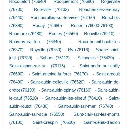
Rocquefort (76640)
Rocquemont (76680)
Rogerville
-
-
(76700)
Rolleville (76133)
Roncherolles-en-bray
-
-
(76440)
Roncherolles-sur-le-vivier (76160)
Ronchois
-
-
(76390)
Rosay (76680)
Rouen (76000-76100)
-
-
-
Roumare (76480)
Routes (76560)
Rouville (76210)
-
-
-
Rouvray-catillon (76440)
Rouxmesnil-bouteilles
-
(76370)
Royville (76730)
Ry (76116)
Saane-saint-
-
-
-
just (76730)
Sahurs (76113)
Sainneville (76430)
-
-
-
Saint-aignan-sur-ry (76116)
Saint-andre-sur-cailly
-
(76690)
Saint-antoine-la-foret (76170)
Saint-arnoult
-
-
(76490)
Saint-aubin-celloville (76520)
Saint-aubin-de-
-
-
cretot (76190)
Saint-aubin-epinay (76160)
Saint-aubin-
-
-
le-cauf (76510)
Saint-aubin-les-elbeuf (76410)
Saint-
-
-
aubin-routot (76430)
Saint-aubin-sur-mer (76740)
-
-
Saint-aubin-sur-scie (76550)
Saint-clair-sur-les-monts
-
(76190)
Saint-crespin (76590)
Saint-denis-d'aclon
-
-