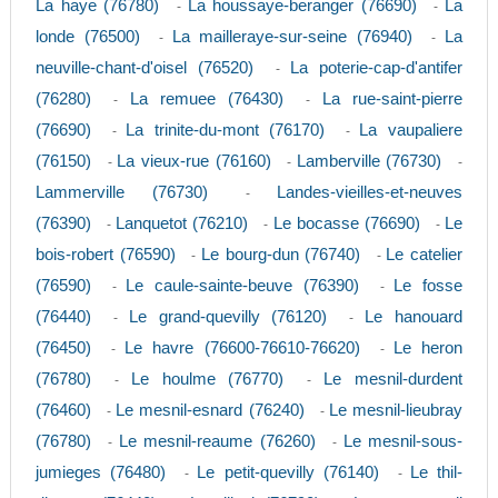
La haye (76780)
La houssaye-beranger (76690)
La
-
-
londe (76500)
La mailleraye-sur-seine (76940)
La
-
-
neuville-chant-d'oisel (76520)
La poterie-cap-d'antifer
-
(76280)
La remuee (76430)
La rue-saint-pierre
-
-
(76690)
La trinite-du-mont (76170)
La vaupaliere
-
-
(76150)
La vieux-rue (76160)
Lamberville (76730)
-
-
-
Lammerville (76730)
Landes-vieilles-et-neuves
-
(76390)
Lanquetot (76210)
Le bocasse (76690)
Le
-
-
-
bois-robert (76590)
Le bourg-dun (76740)
Le catelier
-
-
(76590)
Le caule-sainte-beuve (76390)
Le fosse
-
-
(76440)
Le grand-quevilly (76120)
Le hanouard
-
-
(76450)
Le havre (76600-76610-76620)
Le heron
-
-
(76780)
Le houlme (76770)
Le mesnil-durdent
-
-
(76460)
Le mesnil-esnard (76240)
Le mesnil-lieubray
-
-
(76780)
Le mesnil-reaume (76260)
Le mesnil-sous-
-
-
jumieges (76480)
Le petit-quevilly (76140)
Le thil-
-
-