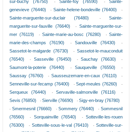
sur-buchy (76750)
Sainte-foy (76590)
Sainte-
-
-
genevieve (76440)
Sainte-helene-bondeville (76400)
-
-
Sainte-marguerite-sur-duclair (76480)
Sainte-
-
marguerite-sur-fauville (76640)
Sainte-marguerite-sur-
-
mer (76119)
Sainte-marie-au-bosc (76280)
Sainte-
-
-
marie-des-champs (76190)
Sandouville (76430)
-
-
Sassetot-le-malgarde (76730)
Sassetot-le-mauconduit
-
(76540)
Sasseville (76450)
Sauchay (76630)
-
-
-
Saumont-la-poterie (76440)
Sauqueville (76550)
-
-
Saussay (76760)
Sausseuzemare-en-caux (76110)
-
-
Senneville-sur-fecamp (76400)
Sept-meules (76260)
-
-
Serqueux (76440)
Servaville-salmonville (76116)
-
-
Sevis (76850)
Sierville (76690)
Sigy-en-bray (76780)
-
-
Smermesnil (76660)
Sommery (76440)
Sommesnil
-
-
-
(76560)
Sorquainville (76540)
Sotteville-les-rouen
-
-
(76300)
Sotteville-sous-le-val (76410)
Sotteville-sur-
-
-