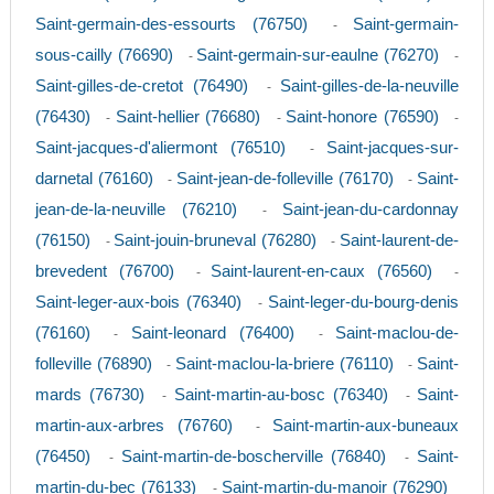
Saint-germain-des-essourts (76750)
Saint-germain-
-
sous-cailly (76690)
Saint-germain-sur-eaulne (76270)
-
-
Saint-gilles-de-cretot (76490)
Saint-gilles-de-la-neuville
-
(76430)
Saint-hellier (76680)
Saint-honore (76590)
-
-
-
Saint-jacques-d'aliermont (76510)
Saint-jacques-sur-
-
darnetal (76160)
Saint-jean-de-folleville (76170)
Saint-
-
-
jean-de-la-neuville (76210)
Saint-jean-du-cardonnay
-
(76150)
Saint-jouin-bruneval (76280)
Saint-laurent-de-
-
-
brevedent (76700)
Saint-laurent-en-caux (76560)
-
-
Saint-leger-aux-bois (76340)
Saint-leger-du-bourg-denis
-
(76160)
Saint-leonard (76400)
Saint-maclou-de-
-
-
folleville (76890)
Saint-maclou-la-briere (76110)
Saint-
-
-
mards (76730)
Saint-martin-au-bosc (76340)
Saint-
-
-
martin-aux-arbres (76760)
Saint-martin-aux-buneaux
-
(76450)
Saint-martin-de-boscherville (76840)
Saint-
-
-
martin-du-bec (76133)
Saint-martin-du-manoir (76290)
-