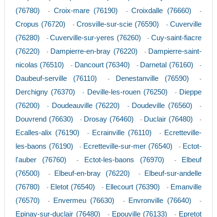
(76780)
Croix-mare (76190)
Croixdalle (76660)
-
-
-
Cropus (76720)
Crosville-sur-scie (76590)
Cuverville
-
-
(76280)
Cuverville-sur-yeres (76260)
Cuy-saint-fiacre
-
-
(76220)
Dampierre-en-bray (76220)
Dampierre-saint-
-
-
nicolas (76510)
Dancourt (76340)
Darnetal (76160)
-
-
-
Daubeuf-serville (76110)
Denestanville (76590)
-
-
Derchigny (76370)
Deville-les-rouen (76250)
Dieppe
-
-
(76200)
Doudeauville (76220)
Doudeville (76560)
-
-
-
Douvrend (76630)
Drosay (76460)
Duclair (76480)
-
-
-
Ecalles-alix (76190)
Ecrainville (76110)
Ecretteville-
-
-
les-baons (76190)
Ecretteville-sur-mer (76540)
Ectot-
-
-
l'auber (76760)
Ectot-les-baons (76970)
Elbeuf
-
-
(76500)
Elbeuf-en-bray (76220)
Elbeuf-sur-andelle
-
-
(76780)
Eletot (76540)
Ellecourt (76390)
Emanville
-
-
-
(76570)
Envermeu (76630)
Envronville (76640)
-
-
-
Epinay-sur-duclair (76480)
Epouville (76133)
Epretot
-
-