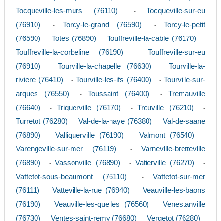
Tocqueville-les-murs (76110)
Tocqueville-sur-eu
-
(76910)
Torcy-le-grand (76590)
Torcy-le-petit
-
-
(76590)
Totes (76890)
Touffreville-la-cable (76170)
-
-
-
Touffreville-la-corbeline (76190)
Touffreville-sur-eu
-
(76910)
Tourville-la-chapelle (76630)
Tourville-la-
-
-
riviere (76410)
Tourville-les-ifs (76400)
Tourville-sur-
-
-
arques (76550)
Toussaint (76400)
Tremauville
-
-
(76640)
Triquerville (76170)
Trouville (76210)
-
-
-
Turretot (76280)
Val-de-la-haye (76380)
Val-de-saane
-
-
(76890)
Valliquerville (76190)
Valmont (76540)
-
-
-
Varengeville-sur-mer (76119)
Varneville-bretteville
-
(76890)
Vassonville (76890)
Vatierville (76270)
-
-
-
Vattetot-sous-beaumont (76110)
Vattetot-sur-mer
-
(76111)
Vatteville-la-rue (76940)
Veauville-les-baons
-
-
(76190)
Veauville-les-quelles (76560)
Venestanville
-
-
(76730)
Ventes-saint-remy (76680)
Vergetot (76280)
-
-