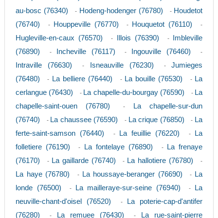
au-bosc (76340)
Hodeng-hodenger (76780)
Houdetot
-
-
(76740)
Houppeville (76770)
Houquetot (76110)
-
-
-
Hugleville-en-caux (76570)
Illois (76390)
Imbleville
-
-
(76890)
Incheville (76117)
Ingouville (76460)
-
-
-
Intraville (76630)
Isneauville (76230)
Jumieges
-
-
(76480)
La belliere (76440)
La bouille (76530)
La
-
-
-
cerlangue (76430)
La chapelle-du-bourgay (76590)
La
-
-
chapelle-saint-ouen (76780)
La chapelle-sur-dun
-
(76740)
La chaussee (76590)
La crique (76850)
La
-
-
-
ferte-saint-samson (76440)
La feuillie (76220)
La
-
-
folletiere (76190)
La fontelaye (76890)
La frenaye
-
-
(76170)
La gaillarde (76740)
La hallotiere (76780)
-
-
-
La haye (76780)
La houssaye-beranger (76690)
La
-
-
londe (76500)
La mailleraye-sur-seine (76940)
La
-
-
neuville-chant-d'oisel (76520)
La poterie-cap-d'antifer
-
(76280)
La remuee (76430)
La rue-saint-pierre
-
-