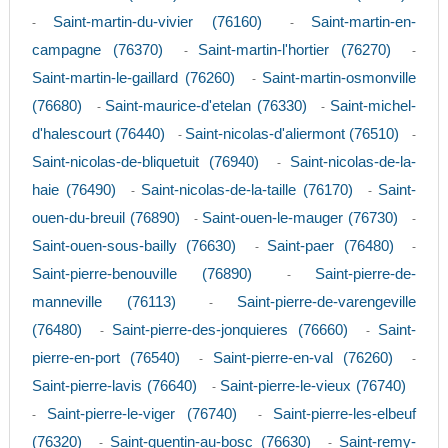
Saint-martin-du-vivier (76160)
Saint-martin-en-
-
-
campagne (76370)
Saint-martin-l'hortier (76270)
-
-
Saint-martin-le-gaillard (76260)
Saint-martin-osmonville
-
(76680)
Saint-maurice-d'etelan (76330)
Saint-michel-
-
-
d'halescourt (76440)
Saint-nicolas-d'aliermont (76510)
-
-
Saint-nicolas-de-bliquetuit (76940)
Saint-nicolas-de-la-
-
haie (76490)
Saint-nicolas-de-la-taille (76170)
Saint-
-
-
ouen-du-breuil (76890)
Saint-ouen-le-mauger (76730)
-
-
Saint-ouen-sous-bailly (76630)
Saint-paer (76480)
-
-
Saint-pierre-benouville (76890)
Saint-pierre-de-
-
manneville (76113)
Saint-pierre-de-varengeville
-
(76480)
Saint-pierre-des-jonquieres (76660)
Saint-
-
-
pierre-en-port (76540)
Saint-pierre-en-val (76260)
-
-
Saint-pierre-lavis (76640)
Saint-pierre-le-vieux (76740)
-
Saint-pierre-le-viger (76740)
Saint-pierre-les-elbeuf
-
-
(76320)
Saint-quentin-au-bosc (76630)
Saint-remy-
-
-