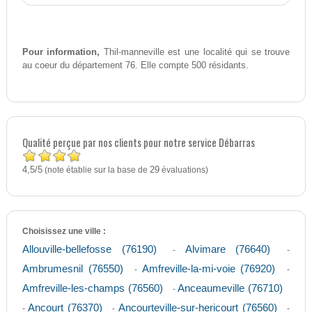
Pour information,
Thil-manneville est une localité qui se trouve
au coeur du département 76. Elle compte 500 résidants.
Qualité perçue par nos clients pour notre service Débarras
4,5
5
/
(note établie sur la base de
29
évaluations)
Choisissez une ville :
Allouville-bellefosse (76190)
Alvimare (76640)
-
-
Ambrumesnil (76550)
Amfreville-la-mi-voie (76920)
-
-
Amfreville-les-champs (76560)
Anceaumeville (76710)
-
Ancourt (76370)
Ancourteville-sur-hericourt (76560)
-
-
-