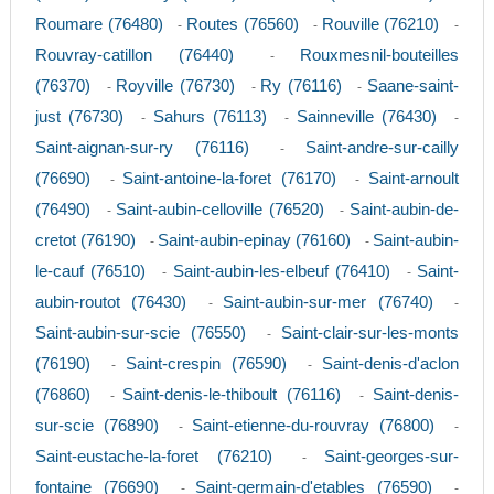
Roumare (76480)
Routes (76560)
Rouville (76210)
-
-
-
Rouvray-catillon (76440)
Rouxmesnil-bouteilles
-
(76370)
Royville (76730)
Ry (76116)
Saane-saint-
-
-
-
just (76730)
Sahurs (76113)
Sainneville (76430)
-
-
-
Saint-aignan-sur-ry (76116)
Saint-andre-sur-cailly
-
(76690)
Saint-antoine-la-foret (76170)
Saint-arnoult
-
-
(76490)
Saint-aubin-celloville (76520)
Saint-aubin-de-
-
-
cretot (76190)
Saint-aubin-epinay (76160)
Saint-aubin-
-
-
le-cauf (76510)
Saint-aubin-les-elbeuf (76410)
Saint-
-
-
aubin-routot (76430)
Saint-aubin-sur-mer (76740)
-
-
Saint-aubin-sur-scie (76550)
Saint-clair-sur-les-monts
-
(76190)
Saint-crespin (76590)
Saint-denis-d'aclon
-
-
(76860)
Saint-denis-le-thiboult (76116)
Saint-denis-
-
-
sur-scie (76890)
Saint-etienne-du-rouvray (76800)
-
-
Saint-eustache-la-foret (76210)
Saint-georges-sur-
-
fontaine (76690)
Saint-germain-d'etables (76590)
-
-