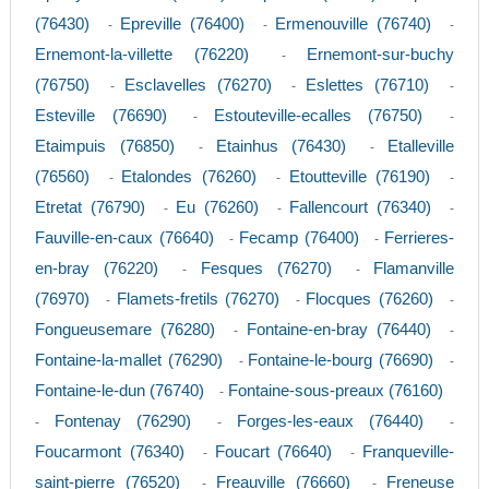
(76430)
Epreville (76400)
Ermenouville (76740)
-
-
-
Ernemont-la-villette (76220)
Ernemont-sur-buchy
-
(76750)
Esclavelles (76270)
Eslettes (76710)
-
-
-
Esteville (76690)
Estouteville-ecalles (76750)
-
-
Etaimpuis (76850)
Etainhus (76430)
Etalleville
-
-
(76560)
Etalondes (76260)
Etoutteville (76190)
-
-
-
Etretat (76790)
Eu (76260)
Fallencourt (76340)
-
-
-
Fauville-en-caux (76640)
Fecamp (76400)
Ferrieres-
-
-
en-bray (76220)
Fesques (76270)
Flamanville
-
-
(76970)
Flamets-fretils (76270)
Flocques (76260)
-
-
-
Fongueusemare (76280)
Fontaine-en-bray (76440)
-
-
Fontaine-la-mallet (76290)
Fontaine-le-bourg (76690)
-
-
Fontaine-le-dun (76740)
Fontaine-sous-preaux (76160)
-
Fontenay (76290)
Forges-les-eaux (76440)
-
-
-
Foucarmont (76340)
Foucart (76640)
Franqueville-
-
-
saint-pierre (76520)
Freauville (76660)
Freneuse
-
-