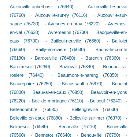
Auzouville-auberbosc (76640)
Auzouville-l'esneval
-
(76760)
Auzouville-sur-ry (76116)
Auzouville-sur-
-
-
saane (76730)
Avesnes-en-bray (76220)
Avesnes-
-
-
en-val (76630)
Avremesnil (76730)
Bacqueville-en-
-
-
caux (76730)
Bailleul-neuville (76660)
Baillolet
-
-
(76660)
Bailly-en-riviere (76630)
Baons-le-comte
-
-
(76190)
Bardouville (76480)
Barentin (76360)
-
-
-
Baromesnil (76260)
Bazinval (76340)
Beaubec-la-
-
-
rosiere (76440)
Beaumont-le-hareng (76850)
-
-
Beaurepaire (76280)
Beaussault (76870)
Beautot
-
-
(76890)
Beauval-en-caux (76890)
Beauvoir-en-lyons
-
-
(76220)
Bec-de-mortagne (76110)
Belbeuf (76240)
-
-
-
Bellencombre (76680)
Bellengreville (76630)
-
-
Belleville-en-caux (76890)
Belleville-sur-mer (76370)
-
-
Belmesnil (76590)
Benarville (76110)
Benesville
-
-
(76560)
Bennetot (76640)
Benouville (76790)
-
-
-