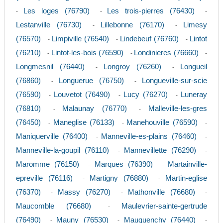
Les loges (76790)
Les trois-pierres (76430)
-
-
-
Lestanville (76730)
Lillebonne (76170)
Limesy
-
-
(76570)
Limpiville (76540)
Lindebeuf (76760)
Lintot
-
-
-
(76210)
Lintot-les-bois (76590)
Londinieres (76660)
-
-
-
Longmesnil (76440)
Longroy (76260)
Longueil
-
-
(76860)
Longuerue (76750)
Longueville-sur-scie
-
-
(76590)
Louvetot (76490)
Lucy (76270)
Luneray
-
-
-
(76810)
Malaunay (76770)
Malleville-les-gres
-
-
(76450)
Maneglise (76133)
Manehouville (76590)
-
-
-
Maniquerville (76400)
Manneville-es-plains (76460)
-
-
Manneville-la-goupil (76110)
Mannevillette (76290)
-
-
Maromme (76150)
Marques (76390)
Martainville-
-
-
epreville (76116)
Martigny (76880)
Martin-eglise
-
-
(76370)
Massy (76270)
Mathonville (76680)
-
-
-
Maucomble (76680)
Maulevrier-sainte-gertrude
-
(76490)
Mauny (76530)
Mauquenchy (76440)
-
-
-