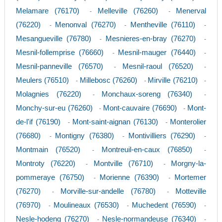
Melamare (76170)
Melleville (76260)
Menerval
-
-
(76220)
Menonval (76270)
Mentheville (76110)
-
-
-
Mesangueville (76780)
Mesnieres-en-bray (76270)
-
-
Mesnil-follemprise (76660)
Mesnil-mauger (76440)
-
-
Mesnil-panneville (76570)
Mesnil-raoul (76520)
-
-
Meulers (76510)
Millebosc (76260)
Mirville (76210)
-
-
-
Molagnies (76220)
Monchaux-soreng (76340)
-
-
Monchy-sur-eu (76260)
Mont-cauvaire (76690)
Mont-
-
-
de-l'if (76190)
Mont-saint-aignan (76130)
Monterolier
-
-
(76680)
Montigny (76380)
Montivilliers (76290)
-
-
-
Montmain (76520)
Montreuil-en-caux (76850)
-
-
Montroty (76220)
Montville (76710)
Morgny-la-
-
-
pommeraye (76750)
Morienne (76390)
Mortemer
-
-
(76270)
Morville-sur-andelle (76780)
Motteville
-
-
(76970)
Moulineaux (76530)
Muchedent (76590)
-
-
-
Nesle-hodeng (76270)
Nesle-normandeuse (76340)
-
-