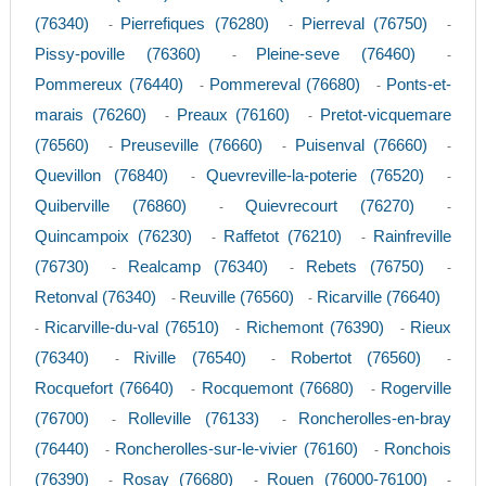
(76340)
Pierrefiques (76280)
Pierreval (76750)
-
-
-
Pissy-poville (76360)
Pleine-seve (76460)
-
-
Pommereux (76440)
Pommereval (76680)
Ponts-et-
-
-
marais (76260)
Preaux (76160)
Pretot-vicquemare
-
-
(76560)
Preuseville (76660)
Puisenval (76660)
-
-
-
Quevillon (76840)
Quevreville-la-poterie (76520)
-
-
Quiberville (76860)
Quievrecourt (76270)
-
-
Quincampoix (76230)
Raffetot (76210)
Rainfreville
-
-
(76730)
Realcamp (76340)
Rebets (76750)
-
-
-
Retonval (76340)
Reuville (76560)
Ricarville (76640)
-
-
Ricarville-du-val (76510)
Richemont (76390)
Rieux
-
-
-
(76340)
Riville (76540)
Robertot (76560)
-
-
-
Rocquefort (76640)
Rocquemont (76680)
Rogerville
-
-
(76700)
Rolleville (76133)
Roncherolles-en-bray
-
-
(76440)
Roncherolles-sur-le-vivier (76160)
Ronchois
-
-
(76390)
Rosay (76680)
Rouen (76000-76100)
-
-
-