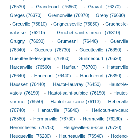
(76530)
Grandcourt (76660)
Graval (76270)
-
-
-
Greges (76370)
Gremonville (76970)
Greny (76630)
-
-
Greuville (76810)
Grigneuseville (76850)
Gruchet-le-
-
-
-
valasse (76210)
Gruchet-saint-simeon (76810)
-
-
Grugny (76690)
Grumesnil (76440)
Guerville
-
-
(76340)
Gueures (76730)
Gueutteville (76890)
-
-
-
Gueutteville-les-gres (76460)
Guilmecourt (76630)
-
-
Harcanville (76560)
Harfleur (76700)
Hattenville
-
-
(76640)
Haucourt (76440)
Haudricourt (76390)
-
-
-
Haussez (76440)
Hautot-l'auvray (76450)
Hautot-le-
-
-
vatois (76190)
Hautot-saint-sulpice (76190)
Hautot-
-
-
sur-mer (76550)
Hautot-sur-seine (76113)
Heberville
-
-
(76740)
Henouville (76840)
Hericourt-en-caux
-
-
(76560)
Hermanville (76730)
Hermeville (76280)
-
-
-
Heronchelles (76750)
Heugleville-sur-scie (76720)
-
-
Heuqueville (76280)
Heurteauville (76940)
Hodeng-
-
-