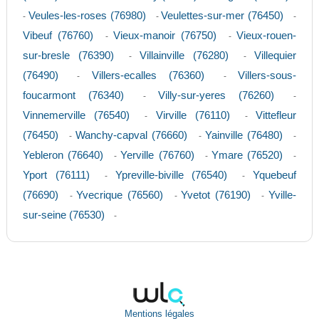
Veules-les-roses (76980)
Veulettes-sur-mer (76450)
-
-
-
Vibeuf (76760)
Vieux-manoir (76750)
Vieux-rouen-
-
-
sur-bresle (76390)
Villainville (76280)
Villequier
-
-
(76490)
Villers-ecalles (76360)
Villers-sous-
-
-
foucarmont (76340)
Villy-sur-yeres (76260)
-
-
Vinnemerville (76540)
Virville (76110)
Vittefleur
-
-
(76450)
Wanchy-capval (76660)
Yainville (76480)
-
-
-
Yebleron (76640)
Yerville (76760)
Ymare (76520)
-
-
-
Yport (76111)
Ypreville-biville (76540)
Yquebeuf
-
-
(76690)
Yvecrique (76560)
Yvetot (76190)
Yville-
-
-
-
sur-seine (76530)
-
Mentions légales