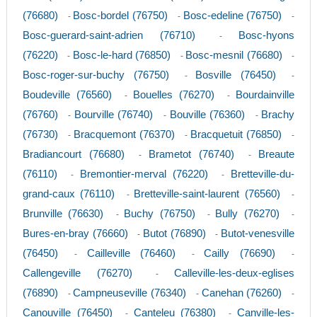
(76680)
Bosc-bordel (76750)
Bosc-edeline (76750)
-
-
-
Bosc-guerard-saint-adrien (76710)
Bosc-hyons
-
(76220)
Bosc-le-hard (76850)
Bosc-mesnil (76680)
-
-
-
Bosc-roger-sur-buchy (76750)
Bosville (76450)
-
-
Boudeville (76560)
Bouelles (76270)
Bourdainville
-
-
(76760)
Bourville (76740)
Bouville (76360)
Brachy
-
-
-
(76730)
Bracquemont (76370)
Bracquetuit (76850)
-
-
-
Bradiancourt (76680)
Brametot (76740)
Breaute
-
-
(76110)
Bremontier-merval (76220)
Bretteville-du-
-
-
grand-caux (76110)
Bretteville-saint-laurent (76560)
-
-
Brunville (76630)
Buchy (76750)
Bully (76270)
-
-
-
Bures-en-bray (76660)
Butot (76890)
Butot-venesville
-
-
(76450)
Cailleville (76460)
Cailly (76690)
-
-
-
Callengeville (76270)
Calleville-les-deux-eglises
-
(76890)
Campneuseville (76340)
Canehan (76260)
-
-
-
Canouville (76450)
Canteleu (76380)
Canville-les-
-
-