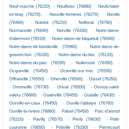
Neuf-marche (76220)
Neufbosc (76680)
Neufchatel-
-
-
en-bray (76270)
Neuville-ferrieres (76270)
Neville
-
-
(76460)
Nointot (76210)
Nolleval (76780)
-
-
-
Normanville (76640)
Norville (76330)
Notre-dame-
-
-
d'aliermont (76510)
Notre-dame-de-bliquetuit (76940)
-
-
Notre-dame-de-bondeville (76960)
Notre-dame-de-
-
gravenchon (76330)
Notre-dame-du-bec (76133)
-
-
Notre-dame-du-parc (76590)
Nullemont (76390)
-
-
Ocqueville (76450)
Octeville-sur-mer (76930)
-
-
Offranville (76550)
Oherville (76560)
Oissel (76350)
-
-
Omonville (76730)
Orival (76500)
Osmoy-saint-
-
-
-
valery (76660)
Ouainville (76450)
Oudalle (76430)
-
-
-
Ourville-en-caux (76450)
Ouville-l'abbaye (76760)
-
-
Ouville-la-riviere (76860)
Paluel (76450)
Parc-d'anxtot
-
-
(76210)
Pavilly (76570)
Penly (76630)
Petit-
-
-
-
couronne (76650)
Petiville (76330)
Pierrecourt
-
-