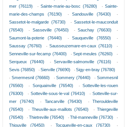
mer (76119)
Sainte-marie-au-bosc (76280)
Sainte-
-
-
marie-des-champs (76190)
Sandouville (76430)
-
-
Sassetot-le-malgarde (76730)
Sassetot-le-mauconduit
-
(76540)
Sasseville (76450)
Sauchay (76630)
-
-
-
Saumont-la-poterie (76440)
Sauqueville (76550)
-
-
Saussay (76760)
Sausseuzemare-en-caux (76110)
-
-
Senneville-sur-fecamp (76400)
Sept-meules (76260)
-
-
Serqueux (76440)
Servaville-salmonville (76116)
-
-
Sevis (76850)
Sierville (76690)
Sigy-en-bray (76780)
-
-
Smermesnil (76660)
Sommery (76440)
Sommesnil
-
-
-
(76560)
Sorquainville (76540)
Sotteville-les-rouen
-
-
(76300)
Sotteville-sous-le-val (76410)
Sotteville-sur-
-
-
mer (76740)
Tancarville (76430)
Therouldeville
-
-
(76540)
Theuville-aux-maillots (76540)
Thiergeville
-
-
(76540)
Thietreville (76540)
Thil-manneville (76730)
-
-
-
Thiouville (76450)
Tocqueville-en-caux (76730)
-
-