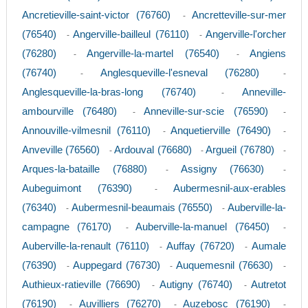
Ancretieville-saint-victor (76760)
Ancretteville-sur-mer
-
(76540)
Angerville-bailleul (76110)
Angerville-l'orcher
-
-
(76280)
Angerville-la-martel (76540)
Angiens
-
-
(76740)
Anglesqueville-l'esneval (76280)
-
-
Anglesqueville-la-bras-long (76740)
Anneville-
-
ambourville (76480)
Anneville-sur-scie (76590)
-
-
Annouville-vilmesnil (76110)
Anquetierville (76490)
-
-
Anveville (76560)
Ardouval (76680)
Argueil (76780)
-
-
-
Arques-la-bataille (76880)
Assigny (76630)
-
-
Aubeguimont (76390)
Aubermesnil-aux-erables
-
(76340)
Aubermesnil-beaumais (76550)
Auberville-la-
-
-
campagne (76170)
Auberville-la-manuel (76450)
-
-
Auberville-la-renault (76110)
Auffay (76720)
Aumale
-
-
(76390)
Auppegard (76730)
Auquemesnil (76630)
-
-
-
Authieux-ratieville (76690)
Autigny (76740)
Autretot
-
-
(76190)
Auvilliers (76270)
Auzebosc (76190)
-
-
-