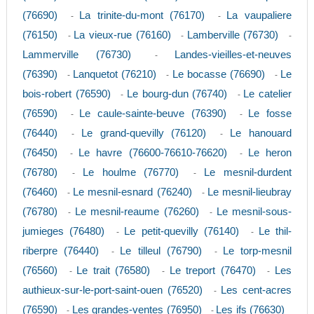
(76690)
La trinite-du-mont (76170)
La vaupaliere
-
-
(76150)
La vieux-rue (76160)
Lamberville (76730)
-
-
-
Lammerville (76730)
Landes-vieilles-et-neuves
-
(76390)
Lanquetot (76210)
Le bocasse (76690)
Le
-
-
-
bois-robert (76590)
Le bourg-dun (76740)
Le catelier
-
-
(76590)
Le caule-sainte-beuve (76390)
Le fosse
-
-
(76440)
Le grand-quevilly (76120)
Le hanouard
-
-
(76450)
Le havre (76600-76610-76620)
Le heron
-
-
(76780)
Le houlme (76770)
Le mesnil-durdent
-
-
(76460)
Le mesnil-esnard (76240)
Le mesnil-lieubray
-
-
(76780)
Le mesnil-reaume (76260)
Le mesnil-sous-
-
-
jumieges (76480)
Le petit-quevilly (76140)
Le thil-
-
-
riberpre (76440)
Le tilleul (76790)
Le torp-mesnil
-
-
(76560)
Le trait (76580)
Le treport (76470)
Les
-
-
-
authieux-sur-le-port-saint-ouen (76520)
Les cent-acres
-
(76590)
Les grandes-ventes (76950)
Les ifs (76630)
-
-