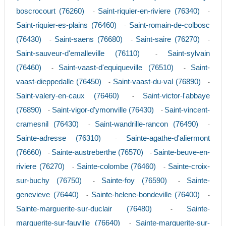
boscrocourt (76260)
Saint-riquier-en-riviere (76340)
-
-
Saint-riquier-es-plains (76460)
Saint-romain-de-colbosc
-
(76430)
Saint-saens (76680)
Saint-saire (76270)
-
-
-
Saint-sauveur-d'emalleville (76110)
Saint-sylvain
-
(76460)
Saint-vaast-d'equiqueville (76510)
Saint-
-
-
vaast-dieppedalle (76450)
Saint-vaast-du-val (76890)
-
-
Saint-valery-en-caux (76460)
Saint-victor-l'abbaye
-
(76890)
Saint-vigor-d'ymonville (76430)
Saint-vincent-
-
-
cramesnil (76430)
Saint-wandrille-rancon (76490)
-
-
Sainte-adresse (76310)
Sainte-agathe-d'aliermont
-
(76660)
Sainte-austreberthe (76570)
Sainte-beuve-en-
-
-
riviere (76270)
Sainte-colombe (76460)
Sainte-croix-
-
-
sur-buchy (76750)
Sainte-foy (76590)
Sainte-
-
-
genevieve (76440)
Sainte-helene-bondeville (76400)
-
-
Sainte-marguerite-sur-duclair (76480)
Sainte-
-
marguerite-sur-fauville (76640)
Sainte-marguerite-sur-
-