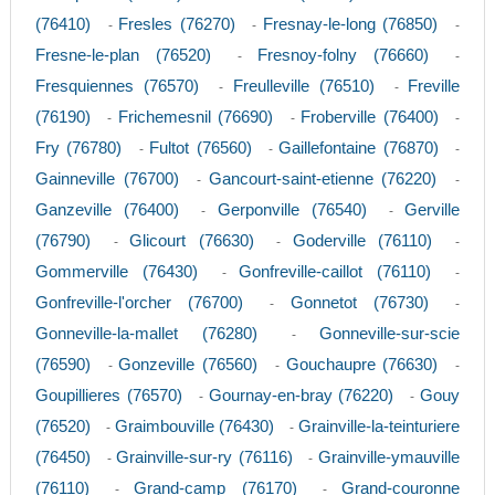
(76410)
Fresles (76270)
Fresnay-le-long (76850)
-
-
-
Fresne-le-plan (76520)
Fresnoy-folny (76660)
-
-
Fresquiennes (76570)
Freulleville (76510)
Freville
-
-
(76190)
Frichemesnil (76690)
Froberville (76400)
-
-
-
Fry (76780)
Fultot (76560)
Gaillefontaine (76870)
-
-
-
Gainneville (76700)
Gancourt-saint-etienne (76220)
-
-
Ganzeville (76400)
Gerponville (76540)
Gerville
-
-
(76790)
Glicourt (76630)
Goderville (76110)
-
-
-
Gommerville (76430)
Gonfreville-caillot (76110)
-
-
Gonfreville-l'orcher (76700)
Gonnetot (76730)
-
-
Gonneville-la-mallet (76280)
Gonneville-sur-scie
-
(76590)
Gonzeville (76560)
Gouchaupre (76630)
-
-
-
Goupillieres (76570)
Gournay-en-bray (76220)
Gouy
-
-
(76520)
Graimbouville (76430)
Grainville-la-teinturiere
-
-
(76450)
Grainville-sur-ry (76116)
Grainville-ymauville
-
-
(76110)
Grand-camp (76170)
Grand-couronne
-
-