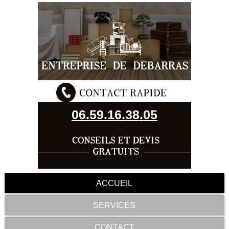
06.59.16.38.05
ACCUEIL
SERVICES
CONTACT