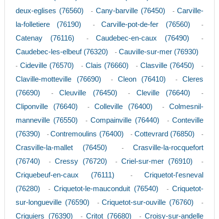
deux-eglises (76560)
Cany-barville (76450)
Carville-
-
-
la-folletiere (76190)
Carville-pot-de-fer (76560)
-
-
Catenay (76116)
Caudebec-en-caux (76490)
-
-
Caudebec-les-elbeuf (76320)
Cauville-sur-mer (76930)
-
Cideville (76570)
Clais (76660)
Clasville (76450)
-
-
-
-
Claville-motteville (76690)
Cleon (76410)
Cleres
-
-
(76690)
Cleuville (76450)
Cleville (76640)
-
-
-
Cliponville (76640)
Colleville (76400)
Colmesnil-
-
-
manneville (76550)
Compainville (76440)
Conteville
-
-
(76390)
Contremoulins (76400)
Cottevrard (76850)
-
-
-
Crasville-la-mallet (76450)
Crasville-la-rocquefort
-
(76740)
Cressy (76720)
Criel-sur-mer (76910)
-
-
-
Criquebeuf-en-caux (76111)
Criquetot-l'esneval
-
(76280)
Criquetot-le-mauconduit (76540)
Criquetot-
-
-
sur-longueville (76590)
Criquetot-sur-ouville (76760)
-
-
Criquiers (76390)
Critot (76680)
Croisy-sur-andelle
-
-