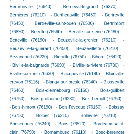
Bermonville (76640)
Berneval-le-grand (76370)
-
-
Bernieres (76210)
Bertheauville (76450)
Bertreville
-
-
(76450)
Bertreville-saint-ouen (76590)
Bertrimont
-
-
(76890)
Berville (76560)
Berville-sur-seine (76480)
-
-
-
Betteville (76190)
Beuzeville-la-grenier (76210)
-
-
Beuzeville-la-guerard (76450)
Beuzevillette (76210)
-
-
Bezancourt (76220)
Bierville (76750)
Bihorel (76420)
-
-
Biville-la-baignarde (76890)
Biville-la-riviere (76730)
-
-
-
Biville-sur-mer (76630)
Blacqueville (76190)
Blainville-
-
-
crevon (76116)
Blangy-sur-bresle (76340)
Blosseville
-
-
(76460)
Bois-d'ennebourg (76160)
Bois-guilbert
-
-
(76750)
Bois-guillaume (76230)
Bois-heroult (76750)
-
-
Bois-himont (76190)
Bois-l'eveque (76160)
Boissay
-
-
-
(76750)
Bolbec (76210)
Bolleville (76210)
-
-
-
Bonsecours (76240)
Boos (76520)
Bordeaux-saint-
-
-
clair (76790)
Bornambusc (76110)
Bosc-berenger
-
-