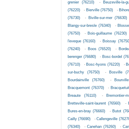
grenier (76210)
-
Beuzeville-la-g
(76220)
-
Bierville (76750)
-
Bihor
(76730)
-
Biville-sur-mer (76630)
Blangy-sur-bresle (76340)
-
Blosse
(76750)
-
Bois-guillaume (76230)
l'eveque (76160)
-
Boissay (76750
(76240)
-
Boos (76520)
-
Bordea
berenger (76680)
-
Bosc-bordel (76
(76710)
-
Bosc-hyons (76220)
-
B
sur-buchy (76750)
-
Bosville (7
Bourdainville (76760)
-
Bourvill
Bracquemont (76370)
-
Bracquetui
Breaute (76110)
-
Bremontier-m
Bretteville-saint-laurent (76560)
-
Bures-en-bray (76660)
-
Butot (76
Cailly (76690)
-
Callengeville (7627
(76340)
-
Canehan (76260)
-
Can