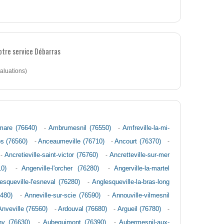
notre service Débarras
aluations)
mare (76640)
-
Ambrumesnil (76550)
-
Amfreville-la-mi-
ps (76560)
-
Anceaumeville (76710)
-
Ancourt (76370)
-
-
Ancretieville-saint-victor (76760)
-
Ancretteville-sur-mer
10)
-
Angerville-l'orcher (76280)
-
Angerville-la-martel
esqueville-l'esneval (76280)
-
Anglesqueville-la-bras-long
6480)
-
Anneville-sur-scie (76590)
-
Annouville-vilmesnil
Anveville (76560)
-
Ardouval (76680)
-
Argueil (76780)
-
ny (76630)
-
Aubeguimont (76390)
-
Aubermesnil-aux-