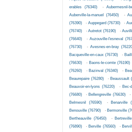
erables (76340)
-
Aubermesnil-b
Auberville-la-manuel (76450)
-
Au
(76390)
-
Auppegard (76730)
-
Au
(76740)
-
Autretot (76190)
-
Auvill
(76640)
-
Auzouville-l'esneval (76
(76730)
-
Avesnes-en-bray (76220
Bacqueville-en-caux (76730)
-
Bail
(76630)
-
Baons-le-comte (76190)
(76260)
-
Bazinval (76340)
-
Beau
Beaurepaire (76280)
-
Beaussault 
Beauvoir-en-lyons (76220)
-
Bec-d
(76680)
-
Bellengreville (76630)
Belmesnil (76590)
-
Benarville 
Benouville (76790)
-
Bermonville (7
Bertheauville (76450)
-
Bertrevill
(76890)
-
Berville (76560)
-
Bervi