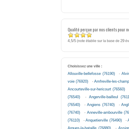
Qualité perçue par nos clients pour 
4,5
5
/
(note établie sur la base de
29
év
Choisissez une ville :
Allouville-bellefosse (76190)
-
Alvi
voie (76920)
-
Amfreville-les-cham
Ancourteville-sur-hericourt (76560)
(76540)
-
Angerville-bailleul (761
(76540)
-
Angiens (76740)
-
Angl
(76740)
-
Anneville-ambourville (7
(76110)
-
Anquetierville (76490)
-
Arques-la-bataille (76880)
-
Assig