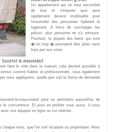
Un appartement qui se veut encombré
de tout et n'importe quoi peut
rapidement devenir inutilisable pour
l'ensemble des personnes habitant le
logement. A force de surcharger les
pièces, plus personne ne s'y retrouve.
Pourtant, la plupart des biens qui sont
� en trop � pourraient être jetés sans
frais par nos soins.
r Sassetot-le-mauconduit
nt faire le vide dans la maison, cela devient possible à
econnus comme fiables et professionnels, nous également
 que nous appliquons, quelle que soit la forme de demande
Sassetot-le-mauconduit peut se permettre aujourd'hui de
e la concurrence. Et pour en profiter vous aussi, il vous
 avec nos équipes en ligne ou sur internet.
chaque mois, que l'on soit locataire ou propriétaire. Alors