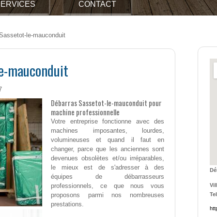
ERVICES
CONTACT
Sassetot-le-mauconduit
le-mauconduit
7
Débarras Sassetot-le-mauconduit pour
machine professionnelle
Votre entreprise fonctionne avec des
machines imposantes, lourdes,
volumineuses et quand il faut en
changer, parce que les anciennes sont
devenues obsolètes et/ou irréparables,
le mieux est de s'adresser à des
Dé
équipes de débarrasseurs
professionnels, ce que nous vous
Vil
proposons parmi nos nombreuses
Tel
prestations.
ht