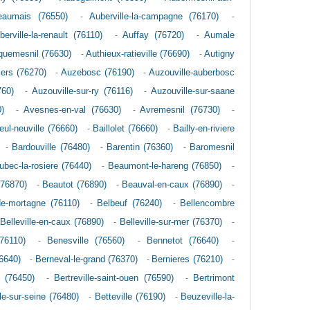
eaumais (76550)
-
Auberville-la-campagne (76170)
-
berville-la-renault (76110)
-
Auffay (76720)
-
Aumale
quemesnil (76630)
-
Authieux-ratieville (76690)
-
Autigny
iers (76270)
-
Auzebosc (76190)
-
Auzouville-auberbosc
760)
-
Auzouville-sur-ry (76116)
-
Auzouville-sur-saane
)
-
Avesnes-en-val (76630)
-
Avremesnil (76730)
-
leul-neuville (76660)
-
Baillolet (76660)
-
Bailly-en-riviere
-
Bardouville (76480)
-
Barentin (76360)
-
Baromesnil
bec-la-rosiere (76440)
-
Beaumont-le-hareng (76850)
-
(76870)
-
Beautot (76890)
-
Beauval-en-caux (76890)
-
e-mortagne (76110)
-
Belbeuf (76240)
-
Bellencombre
-
Belleville-en-caux (76890)
-
Belleville-sur-mer (76370)
-
(76110)
-
Benesville (76560)
-
Bennetot (76640)
-
6640)
-
Berneval-le-grand (76370)
-
Bernieres (76210)
-
e (76450)
-
Bertreville-saint-ouen (76590)
-
Bertrimont
lle-sur-seine (76480)
-
Betteville (76190)
-
Beuzeville-la-