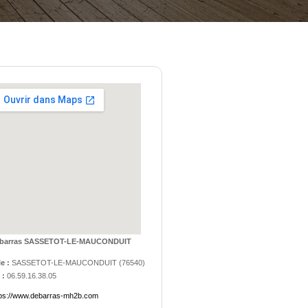
barras SASSETOT-LE-MAUCONDUIT
le :
SASSETOT-LE-MAUCONDUIT
(
76540
)
 :
06.59.16.38.05
tps://www.debarras-mh2b.com