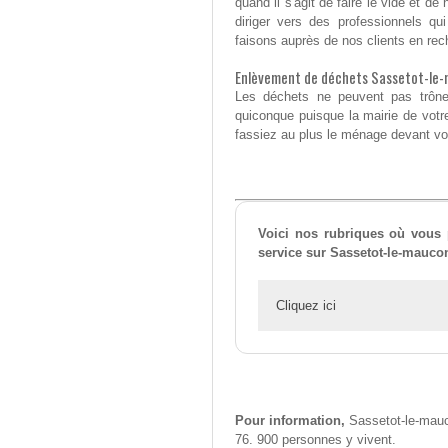
quand il s'agit de faire le vide et d
diriger vers des professionnels q
faisons auprès de nos clients en rec
Enlèvement de déchets Sassetot-le
Les déchets ne peuvent pas trôner
quiconque puisque la mairie de vot
fassiez au plus le ménage devant votr
Voici nos rubriques où vous p
service sur Sassetot-le-mauco
Cliquez ici
Pour information,
Sassetot-le-mauco
76. 900 personnes y vivent.