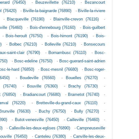
uerard (76450)
-
Beuzevillette (76210)
-
Bezancourt
el (76420)
-
Biville-la-baignarde (76890)
-
Biville-la-riviere
-
Blacqueville (76190)
-
Blainville-crevon (76116)
-
ville (76460)
-
Bois-d'ennebourg (76160)
-
Bois-guilbert
-
Bois-heroult (76750)
-
Bois-himont (76190)
-
Bois-
)
-
Bolbec (76210)
-
Bolleville (76210)
-
Bonsecours
ux-saint-clair (76790)
-
Bornambusc (76110)
-
Bosc-
750)
-
Bosc-edeline (76750)
-
Bosc-guerard-saint-adrien
osc-le-hard (76850)
-
Bosc-mesnil (76680)
-
Bosc-roger-
6450)
-
Boudeville (76560)
-
Bouelles (76270)
-
e (76740)
-
Bouville (76360)
-
Brachy (76730)
-
t (76850)
-
Bradiancourt (76680)
-
Brametot (76740)
-
erval (76220)
-
Bretteville-du-grand-caux (76110)
-
Brunville (76630)
-
Buchy (76750)
-
Bully (76270)
-
890)
-
Butot-venesville (76450)
-
Cailleville (76460)
-
0)
-
Calleville-les-deux-eglises (76890)
-
Campneuseville
ouville (76450)
-
Canteleu (76380)
-
Canville-les-deux-