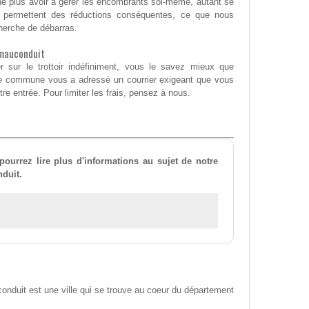
e ne plus avoir à gérer les encombrants soi-même, autant se
ui permettent des réductions conséquentes, ce que nous
herche de débarras.
-mauconduit
 sur le trottoir indéfiniment, vous le savez mieux que
re commune vous a adressé un courrier exigeant que vous
e entrée. Pour limiter les frais, pensez à nous.
ourrez lire plus d'informations au sujet de notre
nduit.
nduit est une ville qui se trouve au coeur du département