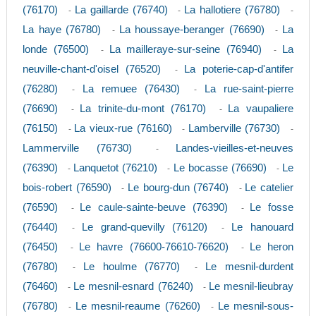
(76170)
La gaillarde (76740)
La hallotiere (76780)
-
-
-
La haye (76780)
La houssaye-beranger (76690)
La
-
-
londe (76500)
La mailleraye-sur-seine (76940)
La
-
-
neuville-chant-d'oisel (76520)
La poterie-cap-d'antifer
-
(76280)
La remuee (76430)
La rue-saint-pierre
-
-
(76690)
La trinite-du-mont (76170)
La vaupaliere
-
-
(76150)
La vieux-rue (76160)
Lamberville (76730)
-
-
-
Lammerville (76730)
Landes-vieilles-et-neuves
-
(76390)
Lanquetot (76210)
Le bocasse (76690)
Le
-
-
-
bois-robert (76590)
Le bourg-dun (76740)
Le catelier
-
-
(76590)
Le caule-sainte-beuve (76390)
Le fosse
-
-
(76440)
Le grand-quevilly (76120)
Le hanouard
-
-
(76450)
Le havre (76600-76610-76620)
Le heron
-
-
(76780)
Le houlme (76770)
Le mesnil-durdent
-
-
(76460)
Le mesnil-esnard (76240)
Le mesnil-lieubray
-
-
(76780)
Le mesnil-reaume (76260)
Le mesnil-sous-
-
-