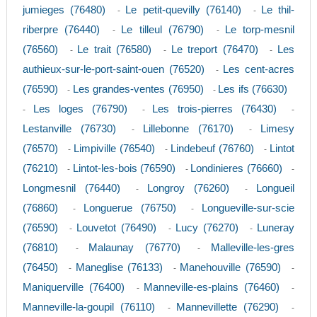
jumieges (76480)
Le petit-quevilly (76140)
Le thil-
-
-
riberpre (76440)
Le tilleul (76790)
Le torp-mesnil
-
-
(76560)
Le trait (76580)
Le treport (76470)
Les
-
-
-
authieux-sur-le-port-saint-ouen (76520)
Les cent-acres
-
(76590)
Les grandes-ventes (76950)
Les ifs (76630)
-
-
Les loges (76790)
Les trois-pierres (76430)
-
-
-
Lestanville (76730)
Lillebonne (76170)
Limesy
-
-
(76570)
Limpiville (76540)
Lindebeuf (76760)
Lintot
-
-
-
(76210)
Lintot-les-bois (76590)
Londinieres (76660)
-
-
-
Longmesnil (76440)
Longroy (76260)
Longueil
-
-
(76860)
Longuerue (76750)
Longueville-sur-scie
-
-
(76590)
Louvetot (76490)
Lucy (76270)
Luneray
-
-
-
(76810)
Malaunay (76770)
Malleville-les-gres
-
-
(76450)
Maneglise (76133)
Manehouville (76590)
-
-
-
Maniquerville (76400)
Manneville-es-plains (76460)
-
-
Manneville-la-goupil (76110)
Mannevillette (76290)
-
-