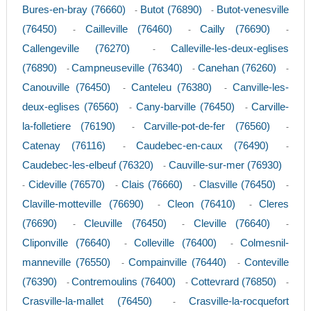
Bures-en-bray (76660)
Butot (76890)
Butot-venesville
-
-
(76450)
Cailleville (76460)
Cailly (76690)
-
-
-
Callengeville (76270)
Calleville-les-deux-eglises
-
(76890)
Campneuseville (76340)
Canehan (76260)
-
-
-
Canouville (76450)
Canteleu (76380)
Canville-les-
-
-
deux-eglises (76560)
Cany-barville (76450)
Carville-
-
-
la-folletiere (76190)
Carville-pot-de-fer (76560)
-
-
Catenay (76116)
Caudebec-en-caux (76490)
-
-
Caudebec-les-elbeuf (76320)
Cauville-sur-mer (76930)
-
Cideville (76570)
Clais (76660)
Clasville (76450)
-
-
-
-
Claville-motteville (76690)
Cleon (76410)
Cleres
-
-
(76690)
Cleuville (76450)
Cleville (76640)
-
-
-
Cliponville (76640)
Colleville (76400)
Colmesnil-
-
-
manneville (76550)
Compainville (76440)
Conteville
-
-
(76390)
Contremoulins (76400)
Cottevrard (76850)
-
-
-
Crasville-la-mallet (76450)
Crasville-la-rocquefort
-