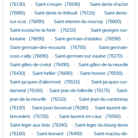
(76190)
Saint-crespin (76590)
Saint-denis-d'aclon
-
-
(76860)
Saint-denis-le-thiboult (76116)
Saint-denis-
-
-
sur-scie (76890)
Saint-etienne-du-rouvray (76800)
-
-
Saint-eustache-la-foret (76210)
Saint-georges-sur-
-
fontaine (76690)
Saint-germain-d'etables (76590)
-
-
Saint-germain-des-essourts (76750)
Saint-germain-
-
sous-cailly (76690)
Saint-germain-sur-eaulne (76270)
-
-
Saint-gilles-de-cretot (76490)
Saint-gilles-de-la-neuville
-
(76430)
Saint-hellier (76680)
Saint-honore (76590)
-
-
-
Saint-jacques-d'aliermont (76510)
Saint-jacques-sur-
-
darnetal (76160)
Saint-jean-de-folleville (76170)
Saint-
-
-
jean-de-la-neuville (76210)
Saint-jean-du-cardonnay
-
(76150)
Saint-jouin-bruneval (76280)
Saint-laurent-de-
-
-
brevedent (76700)
Saint-laurent-en-caux (76560)
-
-
Saint-leger-aux-bois (76340)
Saint-leger-du-bourg-denis
-
(76160)
Saint-leonard (76400)
Saint-maclou-de-
-
-