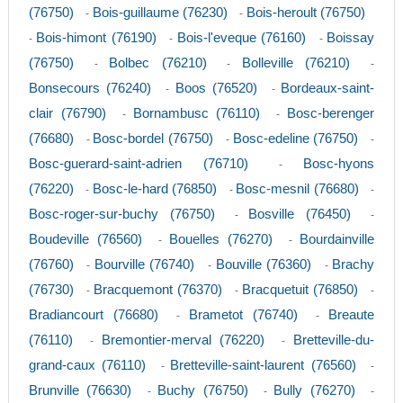
(76750)
Bois-guillaume (76230)
Bois-heroult (76750)
-
-
Bois-himont (76190)
Bois-l'eveque (76160)
Boissay
-
-
-
(76750)
Bolbec (76210)
Bolleville (76210)
-
-
-
Bonsecours (76240)
Boos (76520)
Bordeaux-saint-
-
-
clair (76790)
Bornambusc (76110)
Bosc-berenger
-
-
(76680)
Bosc-bordel (76750)
Bosc-edeline (76750)
-
-
-
Bosc-guerard-saint-adrien (76710)
Bosc-hyons
-
(76220)
Bosc-le-hard (76850)
Bosc-mesnil (76680)
-
-
-
Bosc-roger-sur-buchy (76750)
Bosville (76450)
-
-
Boudeville (76560)
Bouelles (76270)
Bourdainville
-
-
(76760)
Bourville (76740)
Bouville (76360)
Brachy
-
-
-
(76730)
Bracquemont (76370)
Bracquetuit (76850)
-
-
-
Bradiancourt (76680)
Brametot (76740)
Breaute
-
-
(76110)
Bremontier-merval (76220)
Bretteville-du-
-
-
grand-caux (76110)
Bretteville-saint-laurent (76560)
-
-
Brunville (76630)
Buchy (76750)
Bully (76270)
-
-
-