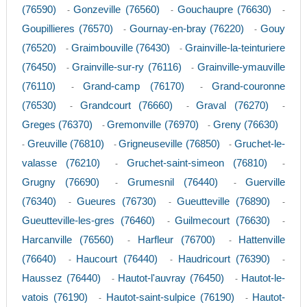
(76590)
Gonzeville (76560)
Gouchaupre (76630)
-
-
-
Goupillieres (76570)
Gournay-en-bray (76220)
Gouy
-
-
(76520)
Graimbouville (76430)
Grainville-la-teinturiere
-
-
(76450)
Grainville-sur-ry (76116)
Grainville-ymauville
-
-
(76110)
Grand-camp (76170)
Grand-couronne
-
-
(76530)
Grandcourt (76660)
Graval (76270)
-
-
-
Greges (76370)
Gremonville (76970)
Greny (76630)
-
-
Greuville (76810)
Grigneuseville (76850)
Gruchet-le-
-
-
-
valasse (76210)
Gruchet-saint-simeon (76810)
-
-
Grugny (76690)
Grumesnil (76440)
Guerville
-
-
(76340)
Gueures (76730)
Gueutteville (76890)
-
-
-
Gueutteville-les-gres (76460)
Guilmecourt (76630)
-
-
Harcanville (76560)
Harfleur (76700)
Hattenville
-
-
(76640)
Haucourt (76440)
Haudricourt (76390)
-
-
-
Haussez (76440)
Hautot-l'auvray (76450)
Hautot-le-
-
-
vatois (76190)
Hautot-saint-sulpice (76190)
Hautot-
-
-