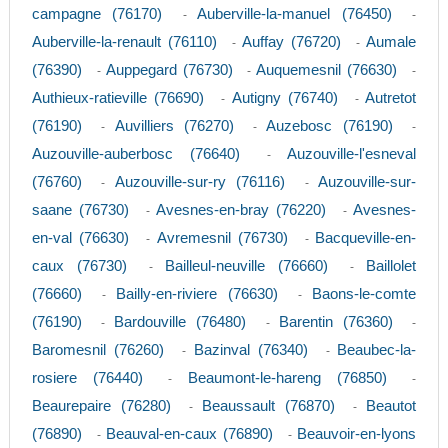
campagne (76170)
Auberville-la-manuel (76450)
-
-
Auberville-la-renault (76110)
Auffay (76720)
Aumale
-
-
(76390)
Auppegard (76730)
Auquemesnil (76630)
-
-
-
Authieux-ratieville (76690)
Autigny (76740)
Autretot
-
-
(76190)
Auvilliers (76270)
Auzebosc (76190)
-
-
-
Auzouville-auberbosc (76640)
Auzouville-l'esneval
-
(76760)
Auzouville-sur-ry (76116)
Auzouville-sur-
-
-
saane (76730)
Avesnes-en-bray (76220)
Avesnes-
-
-
en-val (76630)
Avremesnil (76730)
Bacqueville-en-
-
-
caux (76730)
Bailleul-neuville (76660)
Baillolet
-
-
(76660)
Bailly-en-riviere (76630)
Baons-le-comte
-
-
(76190)
Bardouville (76480)
Barentin (76360)
-
-
-
Baromesnil (76260)
Bazinval (76340)
Beaubec-la-
-
-
rosiere (76440)
Beaumont-le-hareng (76850)
-
-
Beaurepaire (76280)
Beaussault (76870)
Beautot
-
-
(76890)
Beauval-en-caux (76890)
Beauvoir-en-lyons
-
-