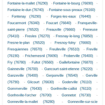
Fontaine-la-mallet (76290)
Fontaine-le-bourg (76690)
-
-
Fontaine-le-dun (76740)
Fontaine-sous-preaux (76160)
-
Fontenay (76290)
Forges-les-eaux (76440)
-
-
-
Foucarmont (76340)
Foucart (76640)
Franqueville-
-
-
saint-pierre (76520)
Freauville (76660)
Freneuse
-
-
(76410)
Fresles (76270)
Fresnay-le-long (76850)
-
-
-
Fresne-le-plan (76520)
Fresnoy-folny (76660)
-
-
Fresquiennes (76570)
Freulleville (76510)
Freville
-
-
(76190)
Frichemesnil (76690)
Froberville (76400)
-
-
-
Fry (76780)
Fultot (76560)
Gaillefontaine (76870)
-
-
-
Gainneville (76700)
Gancourt-saint-etienne (76220)
-
-
Ganzeville (76400)
Gerponville (76540)
Gerville
-
-
(76790)
Glicourt (76630)
Goderville (76110)
-
-
-
Gommerville (76430)
Gonfreville-caillot (76110)
-
-
Gonfreville-l'orcher (76700)
Gonnetot (76730)
-
-
Gonneville-la-mallet (76280)
Gonneville-sur-scie
-