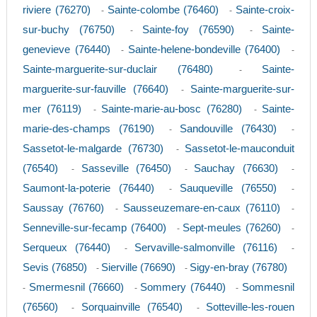
riviere (76270)
Sainte-colombe (76460)
Sainte-croix-
-
-
sur-buchy (76750)
Sainte-foy (76590)
Sainte-
-
-
genevieve (76440)
Sainte-helene-bondeville (76400)
-
-
Sainte-marguerite-sur-duclair (76480)
Sainte-
-
marguerite-sur-fauville (76640)
Sainte-marguerite-sur-
-
mer (76119)
Sainte-marie-au-bosc (76280)
Sainte-
-
-
marie-des-champs (76190)
Sandouville (76430)
-
-
Sassetot-le-malgarde (76730)
Sassetot-le-mauconduit
-
(76540)
Sasseville (76450)
Sauchay (76630)
-
-
-
Saumont-la-poterie (76440)
Sauqueville (76550)
-
-
Saussay (76760)
Sausseuzemare-en-caux (76110)
-
-
Senneville-sur-fecamp (76400)
Sept-meules (76260)
-
-
Serqueux (76440)
Servaville-salmonville (76116)
-
-
Sevis (76850)
Sierville (76690)
Sigy-en-bray (76780)
-
-
Smermesnil (76660)
Sommery (76440)
Sommesnil
-
-
-
(76560)
Sorquainville (76540)
Sotteville-les-rouen
-
-