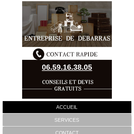
06.59.16.38.05
ACCUEIL
SERVICES
CONTACT