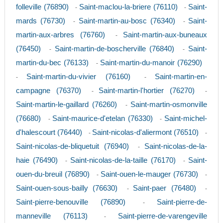
folleville (76890)
Saint-maclou-la-briere (76110)
Saint-
-
-
mards (76730)
Saint-martin-au-bosc (76340)
Saint-
-
-
martin-aux-arbres (76760)
Saint-martin-aux-buneaux
-
(76450)
Saint-martin-de-boscherville (76840)
Saint-
-
-
martin-du-bec (76133)
Saint-martin-du-manoir (76290)
-
Saint-martin-du-vivier (76160)
Saint-martin-en-
-
-
campagne (76370)
Saint-martin-l'hortier (76270)
-
-
Saint-martin-le-gaillard (76260)
Saint-martin-osmonville
-
(76680)
Saint-maurice-d'etelan (76330)
Saint-michel-
-
-
d'halescourt (76440)
Saint-nicolas-d'aliermont (76510)
-
-
Saint-nicolas-de-bliquetuit (76940)
Saint-nicolas-de-la-
-
haie (76490)
Saint-nicolas-de-la-taille (76170)
Saint-
-
-
ouen-du-breuil (76890)
Saint-ouen-le-mauger (76730)
-
-
Saint-ouen-sous-bailly (76630)
Saint-paer (76480)
-
-
Saint-pierre-benouville (76890)
Saint-pierre-de-
-
manneville (76113)
Saint-pierre-de-varengeville
-