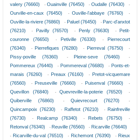
valery (76660)
Ouainville (76450)
Oudalle (76430)
-
-
-
Ourville-en-caux (76450)
Ouville-l'abbaye (76760)
-
-
Ouville-la-riviere (76860)
Paluel (76450)
Parc-d'anxtot
-
-
(76210)
Pavilly (76570)
Penly (76630)
Petit-
-
-
-
couronne (76650)
Petiville (76330)
Pierrecourt
-
-
(76340)
Pierrefiques (76280)
Pierreval (76750)
-
-
-
Pissy-poville (76360)
Pleine-seve (76460)
-
-
Pommereux (76440)
Pommereval (76680)
Ponts-et-
-
-
marais (76260)
Preaux (76160)
Pretot-vicquemare
-
-
(76560)
Preuseville (76660)
Puisenval (76660)
-
-
-
Quevillon (76840)
Quevreville-la-poterie (76520)
-
-
Quiberville (76860)
Quievrecourt (76270)
-
-
Quincampoix (76230)
Raffetot (76210)
Rainfreville
-
-
(76730)
Realcamp (76340)
Rebets (76750)
-
-
-
Retonval (76340)
Reuville (76560)
Ricarville (76640)
-
-
Ricarville-du-val (76510)
Richemont (76390)
Rieux
-
-
-