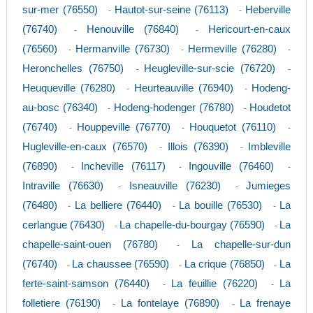
sur-mer (76550)
Hautot-sur-seine (76113)
Heberville
-
-
(76740)
Henouville (76840)
Hericourt-en-caux
-
-
(76560)
Hermanville (76730)
Hermeville (76280)
-
-
-
Heronchelles (76750)
Heugleville-sur-scie (76720)
-
-
Heuqueville (76280)
Heurteauville (76940)
Hodeng-
-
-
au-bosc (76340)
Hodeng-hodenger (76780)
Houdetot
-
-
(76740)
Houppeville (76770)
Houquetot (76110)
-
-
-
Hugleville-en-caux (76570)
Illois (76390)
Imbleville
-
-
(76890)
Incheville (76117)
Ingouville (76460)
-
-
-
Intraville (76630)
Isneauville (76230)
Jumieges
-
-
(76480)
La belliere (76440)
La bouille (76530)
La
-
-
-
cerlangue (76430)
La chapelle-du-bourgay (76590)
La
-
-
chapelle-saint-ouen (76780)
La chapelle-sur-dun
-
(76740)
La chaussee (76590)
La crique (76850)
La
-
-
-
ferte-saint-samson (76440)
La feuillie (76220)
La
-
-
folletiere (76190)
La fontelaye (76890)
La frenaye
-
-