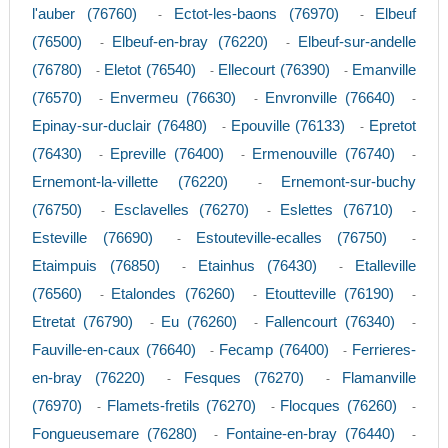
l'auber (76760)
Ectot-les-baons (76970)
Elbeuf
-
-
(76500)
Elbeuf-en-bray (76220)
Elbeuf-sur-andelle
-
-
(76780)
Eletot (76540)
Ellecourt (76390)
Emanville
-
-
-
(76570)
Envermeu (76630)
Envronville (76640)
-
-
-
Epinay-sur-duclair (76480)
Epouville (76133)
Epretot
-
-
(76430)
Epreville (76400)
Ermenouville (76740)
-
-
-
Ernemont-la-villette (76220)
Ernemont-sur-buchy
-
(76750)
Esclavelles (76270)
Eslettes (76710)
-
-
-
Esteville (76690)
Estouteville-ecalles (76750)
-
-
Etaimpuis (76850)
Etainhus (76430)
Etalleville
-
-
(76560)
Etalondes (76260)
Etoutteville (76190)
-
-
-
Etretat (76790)
Eu (76260)
Fallencourt (76340)
-
-
-
Fauville-en-caux (76640)
Fecamp (76400)
Ferrieres-
-
-
en-bray (76220)
Fesques (76270)
Flamanville
-
-
(76970)
Flamets-fretils (76270)
Flocques (76260)
-
-
-
Fongueusemare (76280)
Fontaine-en-bray (76440)
-
-