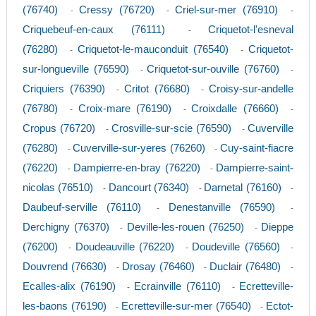
(76740)
Cressy (76720)
Criel-sur-mer (76910)
-
-
-
Criquebeuf-en-caux (76111)
Criquetot-l'esneval
-
(76280)
Criquetot-le-mauconduit (76540)
Criquetot-
-
-
sur-longueville (76590)
Criquetot-sur-ouville (76760)
-
-
Criquiers (76390)
Critot (76680)
Croisy-sur-andelle
-
-
(76780)
Croix-mare (76190)
Croixdalle (76660)
-
-
-
Cropus (76720)
Crosville-sur-scie (76590)
Cuverville
-
-
(76280)
Cuverville-sur-yeres (76260)
Cuy-saint-fiacre
-
-
(76220)
Dampierre-en-bray (76220)
Dampierre-saint-
-
-
nicolas (76510)
Dancourt (76340)
Darnetal (76160)
-
-
-
Daubeuf-serville (76110)
Denestanville (76590)
-
-
Derchigny (76370)
Deville-les-rouen (76250)
Dieppe
-
-
(76200)
Doudeauville (76220)
Doudeville (76560)
-
-
-
Douvrend (76630)
Drosay (76460)
Duclair (76480)
-
-
-
Ecalles-alix (76190)
Ecrainville (76110)
Ecretteville-
-
-
les-baons (76190)
Ecretteville-sur-mer (76540)
Ectot-
-
-