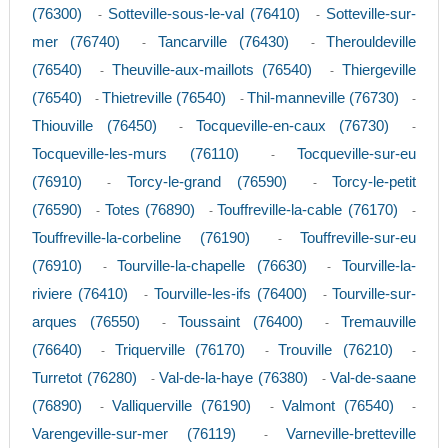
(76300)
Sotteville-sous-le-val (76410)
Sotteville-sur-
-
-
mer (76740)
Tancarville (76430)
Therouldeville
-
-
(76540)
Theuville-aux-maillots (76540)
Thiergeville
-
-
(76540)
Thietreville (76540)
Thil-manneville (76730)
-
-
-
Thiouville (76450)
Tocqueville-en-caux (76730)
-
-
Tocqueville-les-murs (76110)
Tocqueville-sur-eu
-
(76910)
Torcy-le-grand (76590)
Torcy-le-petit
-
-
(76590)
Totes (76890)
Touffreville-la-cable (76170)
-
-
-
Touffreville-la-corbeline (76190)
Touffreville-sur-eu
-
(76910)
Tourville-la-chapelle (76630)
Tourville-la-
-
-
riviere (76410)
Tourville-les-ifs (76400)
Tourville-sur-
-
-
arques (76550)
Toussaint (76400)
Tremauville
-
-
(76640)
Triquerville (76170)
Trouville (76210)
-
-
-
Turretot (76280)
Val-de-la-haye (76380)
Val-de-saane
-
-
(76890)
Valliquerville (76190)
Valmont (76540)
-
-
-
Varengeville-sur-mer (76119)
Varneville-bretteville
-