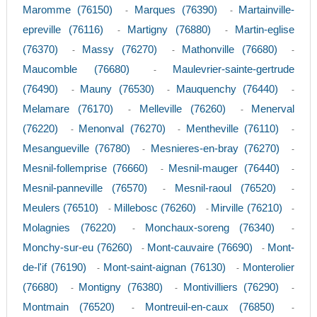
Maromme (76150)
Marques (76390)
Martainville-
-
-
epreville (76116)
Martigny (76880)
Martin-eglise
-
-
(76370)
Massy (76270)
Mathonville (76680)
-
-
-
Maucomble (76680)
Maulevrier-sainte-gertrude
-
(76490)
Mauny (76530)
Mauquenchy (76440)
-
-
-
Melamare (76170)
Melleville (76260)
Menerval
-
-
(76220)
Menonval (76270)
Mentheville (76110)
-
-
-
Mesangueville (76780)
Mesnieres-en-bray (76270)
-
-
Mesnil-follemprise (76660)
Mesnil-mauger (76440)
-
-
Mesnil-panneville (76570)
Mesnil-raoul (76520)
-
-
Meulers (76510)
Millebosc (76260)
Mirville (76210)
-
-
-
Molagnies (76220)
Monchaux-soreng (76340)
-
-
Monchy-sur-eu (76260)
Mont-cauvaire (76690)
Mont-
-
-
de-l'if (76190)
Mont-saint-aignan (76130)
Monterolier
-
-
(76680)
Montigny (76380)
Montivilliers (76290)
-
-
-
Montmain (76520)
Montreuil-en-caux (76850)
-
-