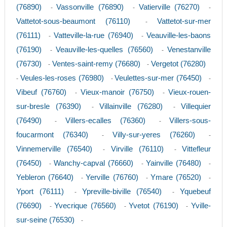
(76890)
Vassonville (76890)
Vatierville (76270)
-
-
-
Vattetot-sous-beaumont (76110)
Vattetot-sur-mer
-
(76111)
Vatteville-la-rue (76940)
Veauville-les-baons
-
-
(76190)
Veauville-les-quelles (76560)
Venestanville
-
-
(76730)
Ventes-saint-remy (76680)
Vergetot (76280)
-
-
Veules-les-roses (76980)
Veulettes-sur-mer (76450)
-
-
-
Vibeuf (76760)
Vieux-manoir (76750)
Vieux-rouen-
-
-
sur-bresle (76390)
Villainville (76280)
Villequier
-
-
(76490)
Villers-ecalles (76360)
Villers-sous-
-
-
foucarmont (76340)
Villy-sur-yeres (76260)
-
-
Vinnemerville (76540)
Virville (76110)
Vittefleur
-
-
(76450)
Wanchy-capval (76660)
Yainville (76480)
-
-
-
Yebleron (76640)
Yerville (76760)
Ymare (76520)
-
-
-
Yport (76111)
Ypreville-biville (76540)
Yquebeuf
-
-
(76690)
Yvecrique (76560)
Yvetot (76190)
Yville-
-
-
-
sur-seine (76530)
-