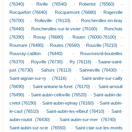
(76340)
Riville (76540)
Robertot (76560)
-
-
-
Rocquefort (76640)
Rocquemont (76680)
Rogerville
-
-
(76700)
Rolleville (76133)
Roncherolles-en-bray
-
-
(76440)
Roncherolles-sur-le-vivier (76160)
Ronchois
-
-
(76390)
Rosay (76680)
Rouen (76000-76100)
-
-
-
Roumare (76480)
Routes (76560)
Rouville (76210)
-
-
-
Rouvray-catillon (76440)
Rouxmesnil-bouteilles
-
(76370)
Royville (76730)
Ry (76116)
Saane-saint-
-
-
-
just (76730)
Sahurs (76113)
Sainneville (76430)
-
-
-
Saint-aignan-sur-ry (76116)
Saint-andre-sur-cailly
-
(76690)
Saint-antoine-la-foret (76170)
Saint-arnoult
-
-
(76490)
Saint-aubin-celloville (76520)
Saint-aubin-de-
-
-
cretot (76190)
Saint-aubin-epinay (76160)
Saint-aubin-
-
-
le-cauf (76510)
Saint-aubin-les-elbeuf (76410)
Saint-
-
-
aubin-routot (76430)
Saint-aubin-sur-mer (76740)
-
-
Saint-aubin-sur-scie (76550)
Saint-clair-sur-les-monts
-