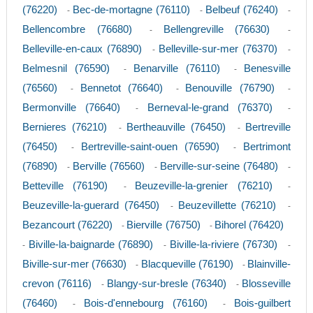
(76220)
Bec-de-mortagne (76110)
Belbeuf (76240)
-
-
-
Bellencombre (76680)
Bellengreville (76630)
-
-
Belleville-en-caux (76890)
Belleville-sur-mer (76370)
-
-
Belmesnil (76590)
Benarville (76110)
Benesville
-
-
(76560)
Bennetot (76640)
Benouville (76790)
-
-
-
Bermonville (76640)
Berneval-le-grand (76370)
-
-
Bernieres (76210)
Bertheauville (76450)
Bertreville
-
-
(76450)
Bertreville-saint-ouen (76590)
Bertrimont
-
-
(76890)
Berville (76560)
Berville-sur-seine (76480)
-
-
-
Betteville (76190)
Beuzeville-la-grenier (76210)
-
-
Beuzeville-la-guerard (76450)
Beuzevillette (76210)
-
-
Bezancourt (76220)
Bierville (76750)
Bihorel (76420)
-
-
Biville-la-baignarde (76890)
Biville-la-riviere (76730)
-
-
-
Biville-sur-mer (76630)
Blacqueville (76190)
Blainville-
-
-
crevon (76116)
Blangy-sur-bresle (76340)
Blosseville
-
-
(76460)
Bois-d'ennebourg (76160)
Bois-guilbert
-
-