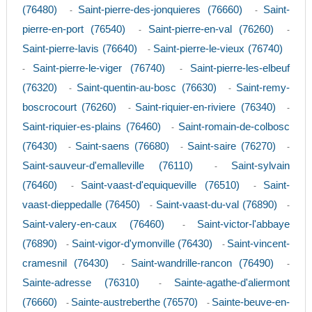
(76480)
Saint-pierre-des-jonquieres (76660)
Saint-
-
-
pierre-en-port (76540)
Saint-pierre-en-val (76260)
-
-
Saint-pierre-lavis (76640)
Saint-pierre-le-vieux (76740)
-
Saint-pierre-le-viger (76740)
Saint-pierre-les-elbeuf
-
-
(76320)
Saint-quentin-au-bosc (76630)
Saint-remy-
-
-
boscrocourt (76260)
Saint-riquier-en-riviere (76340)
-
-
Saint-riquier-es-plains (76460)
Saint-romain-de-colbosc
-
(76430)
Saint-saens (76680)
Saint-saire (76270)
-
-
-
Saint-sauveur-d'emalleville (76110)
Saint-sylvain
-
(76460)
Saint-vaast-d'equiqueville (76510)
Saint-
-
-
vaast-dieppedalle (76450)
Saint-vaast-du-val (76890)
-
-
Saint-valery-en-caux (76460)
Saint-victor-l'abbaye
-
(76890)
Saint-vigor-d'ymonville (76430)
Saint-vincent-
-
-
cramesnil (76430)
Saint-wandrille-rancon (76490)
-
-
Sainte-adresse (76310)
Sainte-agathe-d'aliermont
-
(76660)
Sainte-austreberthe (76570)
Sainte-beuve-en-
-
-