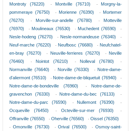
Montroty (76220)
Montville (76710)
Morgny-la-
-
-
pommeraye (76750)
Morienne (76390)
Mortemer
-
-
(76270)
Morville-sur-andelle (76780)
Motteville
-
-
(76970)
Moulineaux (76530)
Muchedent (76590)
-
-
-
Nesle-hodeng (76270)
Nesle-normandeuse (76340)
-
-
Neuf-marche (76220)
Neufbosc (76680)
Neufchatel-
-
-
en-bray (76270)
Neuville-ferrieres (76270)
Neville
-
-
(76460)
Nointot (76210)
Nolleval (76780)
-
-
-
Normanville (76640)
Norville (76330)
Notre-dame-
-
-
d'aliermont (76510)
Notre-dame-de-bliquetuit (76940)
-
-
Notre-dame-de-bondeville (76960)
Notre-dame-de-
-
gravenchon (76330)
Notre-dame-du-bec (76133)
-
-
Notre-dame-du-parc (76590)
Nullemont (76390)
-
-
Ocqueville (76450)
Octeville-sur-mer (76930)
-
-
Offranville (76550)
Oherville (76560)
Oissel (76350)
-
-
Omonville (76730)
Orival (76500)
Osmoy-saint-
-
-
-