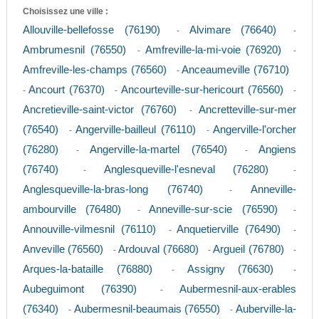
Choisissez une ville :
Allouville-bellefosse (76190)
Alvimare (76640)
-
-
Ambrumesnil (76550)
Amfreville-la-mi-voie (76920)
-
-
Amfreville-les-champs (76560)
Anceaumeville (76710)
-
Ancourt (76370)
Ancourteville-sur-hericourt (76560)
-
-
-
Ancretieville-saint-victor (76760)
Ancretteville-sur-mer
-
(76540)
Angerville-bailleul (76110)
Angerville-l'orcher
-
-
(76280)
Angerville-la-martel (76540)
Angiens
-
-
(76740)
Anglesqueville-l'esneval (76280)
-
-
Anglesqueville-la-bras-long (76740)
Anneville-
-
ambourville (76480)
Anneville-sur-scie (76590)
-
-
Annouville-vilmesnil (76110)
Anquetierville (76490)
-
-
Anveville (76560)
Ardouval (76680)
Argueil (76780)
-
-
-
Arques-la-bataille (76880)
Assigny (76630)
-
-
Aubeguimont (76390)
Aubermesnil-aux-erables
-
(76340)
Aubermesnil-beaumais (76550)
Auberville-la-
-
-